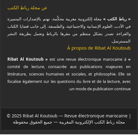
باط الكتب
ات المتميزة
ضايا الكتاب
ريقة النشر
comité de
littérature
focalise ég
© 2025 Ri
 محفوظة