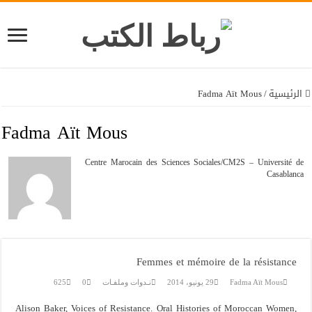
Fadma 
62
Alison Bake