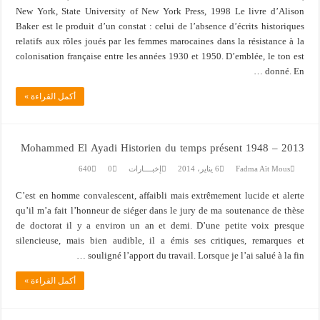
New York, S
Baker est le
relatifs aux
colonisation
 القراءة »
Mohammed
C’est en ho
qu’il m’a fa
de doctorat
silencieuse
 القراءة »