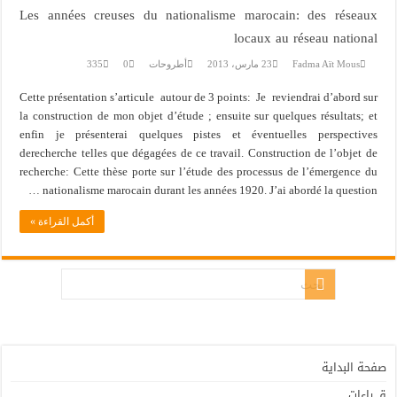
Les année
Cette présen
la construct
enfin je p
derecherche 
recherche: C
nationa
 القراءة »