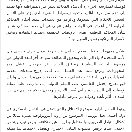
كوسيلة لممارسة الجزاء إلا أن هذه المحاكم تعتبر غير ديمقراطية لأنها تفتقد
إلى دعم من طرف أغلبية منتخبة ديمقراطيا الشيء الذي يؤثر على التقبل
الشعبي للأحكام التي تصدرها. وبالرغم من تعقيدات تنفيذ أحكام المحاكم
الدولية، لكن أهميتها في الوقت الراهن تتجلى في أن هذه المحاكم، شأنها
شأن المحاكم الوطنية، تقوم “بالإنصات للحقيقة وتقديم الشهادة وتوثيق
الأضرار المرتكبة وتقديم الحلول لها.”
تشكل مجهودات حفظ السلام العالمي عن طريق تدخل طرف خارجي مثل
الأمم المتحدة لإنهاء النزاعات وتحقيق المصالحة نموذجا آخر للبعد الدولي في
موضوع الجنائية السياسية وتحقيق السلم. يقر بورنمان بفشل هذه
المجهودات، ويرجع سبب هذا الفشل إلى غياب إدراج منتديات لتقديم
الشهادات ولقول الحقيقة والاعتراف بطبيعة الاختلافات في هذا التدخل. ولذلك
فهو يقترح إخضاع القائمين على السلم الدولي إلى تداريب على عملية
الإنصات إلى الشهادات، والتي يُعتبر الأنتروبولوجيون بحكم خبرتهم في هذا
الميدان، أكثر تأهيلا وحرفية من غيرهم لتأطيرها.
يرتبط الفصل الرابع بموضوع الاحتلال والذي يتمثل في التدخل العسكري في
دولة أجنبية. يحلل بورنمان الموضوع من زاوية أنتروبولوجية تعتبره شكلا من
أشكال التبادل الضروري والمتداول بطريقة غير متكافئة بين دولتين، ويتحقق
الاحتلال عندما ترفض مجموعة التبادل الاختياري وتفضل الاحتفاظ بما تملكه