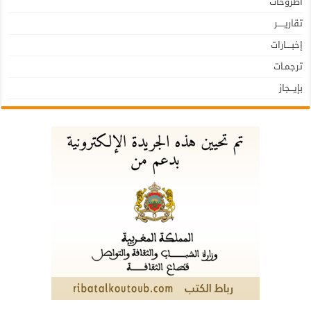
أطروحات
تقاريـــــر
إخبــــارات
ترجمـات
بإيـــجاز