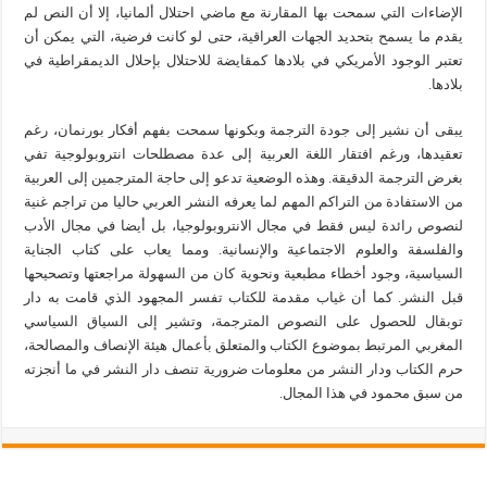
الإضاءات التي سمحت بها المقارنة مع ماضي احتلال ألمانيا، إلا أن النص لم
يقدم ما يسمح بتحديد الجهات العراقية، حتى لو كانت فرضية، التي يمكن أن
تعتبر الوجود الأمريكي في بلادها كمقايضة للاحتلال بإحلال الديمقراطية في
بلادها.
يبقى أن نشير إلى جودة الترجمة وبكونها سمحت بفهم أفكار بورنمان، رغم
تعقيدها، ورغم افتقار اللغة العربية إلى عدة مصطلحات انتروبولوجية تفي
بغرض الترجمة الدقيقة. وهذه الوضعية تدعو إلى حاجة المترجمين إلى العربية
من الاستفادة من التراكم المهم لما يعرفه النشر العربي حاليا من تراجم غنية
لنصوص رائدة ليس فقط في مجال الانتروبولوجيا، بل أيضا في مجال الأدب
والفلسفة والعلوم الاجتماعية والإنسانية. ومما يعاب على كتاب الجناية
السياسية، وجود أخطاء مطبعية ونحوية كان من السهولة مراجعتها وتصحيحها
قبل النشر. كما أن غياب مقدمة للكتاب تفسر المجهود الذي قامت به دار
توبقال للحصول على النصوص المترجمة، وتشير إلى السياق السياسي
المغربي المرتبط بموضوع الكتاب والمتعلق بأعمال هيئة الإنصاف والمصالحة،
حرم الكتاب ودار النشر من معلومات ضرورية تنصف دار النشر في ما أنجزته
من سبق محمود في هذا المجال.