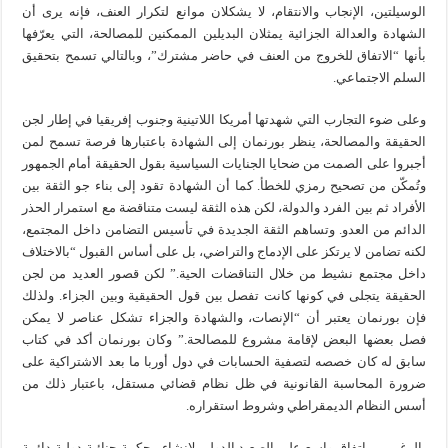
الوسيلتين، الإنجاب والانتقام، لا يشكلان موانع لتكرار العنف، فإنه يرى أن
الشهادة والعدالة الجزائية يمثلان البديلين الممكنين للمصالحة، التي يعرّفها
بأنها “الاتفاق للخروج من العنف في حاضر مشترك”، وبالتالي تسمح بتحقيق
السلم الاجتماعي.
وعلى ضوء التجارب التي شهدتها أمريكا اللاتينية وجنوب إفريقيا في إطار لجن
الحقيقة والمصالحة، ينظر بورنمان إلى الشهادة باعتبارها فرصة تسمح لمن
أجبروا على الصمت من ضحايا الجنايات السياسية بقول الحقيقة أمام الجمهور
وتُمكّن من تصحيح رمزي للخطأ. كما أن الشهادة تقود إلى بناء جو الثقة بين
الأفراد ثم بين الفرد والدولة، لكن هذه الثقة ليست متناقضة مع استمرار الحذر
الدائم من العدو. وتساهم الثقة الجديدة في تأسيس التضامن داخل المجتمع،
لكنه تضامن لا يرتكز على الإدماج والتراضي، بل على أساس القبول “بالاختلاف
داخل مجتمع نشيط من خلال التناقضات الحية.” لكن قصور العديد من لجن
الحقيقة يتجلى في كونها كانت تفصل بين قول الحقيقية وبين الجزاء. ولذلك
فإن بورنمان يعتبر أن “الإنصات، والشهادة والجزاء تشكل عناصر لا يمكن
فصل بعضها البعض لإقامة مشروع للمصالحة.” وكان بورنمان أكد في كتاب
سابق له كان خصصه لتصفية الحسابات في دول أوربا ما بعد الاشتراكية على
ضرورة المحاسبة القانونية في ظل نظام قضائي مستقل، باعتبار ذلك من
أسس النظام الديمقراطي وشروط استقراره.
بالرغم من اتفاق واسع على الصعيد الدولي لإنشاء محكمة جنائية دولية دائمة