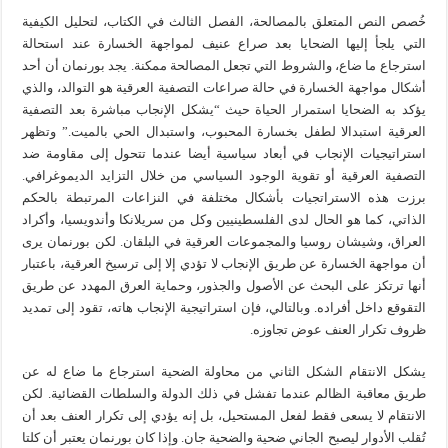
خُصص النص المتعلق بالمصالحة، الفصل الثالث في الكتاب، لتحليل الكيفية
التي يلجأ إليها الضحايا بعد صراع عنيف لمواجهة الخسارة عند استحالة
استرجاع ما ضاع، والشروط التي تجعل المصالحة ممكنة. يجد بورنمان أن أحد
أشكال مواجهة الخسارة في حالة صراعات التصفية العرقية هو التوالد، والذي
يؤكد به الضحايا استمرار الحياة حيث “يشكل الإنجاب مباشرة بعد التصفية
العرقية استبدالا لطفل بخسارة المحبوب، واستبدال الحي بالميت.” وتظهر
استراتيجيات الإنجاب في أبعاد سياسية أيضا عندما تتحول إلى مقاومة ضد
التصفية العرقية أو تقوية الوجود السياسي من خلال التزايد الديموغرافي.
برزت هذه الاستراتجيات بأشكال مختلفة في النزاعات المرتبطة بالحكم
الذاتي، كما هو الحال لدى الفلسطينيين وكل من سريلانكا وأندويسيا، وأكراد
العراق، وشيشان روسيا والمجموعات العرقية في البلقان. لكن بورنمان يرى
أن مواجهة الخسارة عن طريق الإنجاب لا تؤدي إلا إلى ترسيخ العرقية، باعتبار
أنها ترتكز على البحث عن الأصول والجذور، وحماية العرق المهدد عن طريق
التقوقع داخل أفراده. وبالتالي، فإن استراتيجية الإنجاب هاته، تقود إلى تمديد
ظروف تكرار العنف عوض تجاوزه.
يشكل الانتقام الشكل الثاني من محاولة الضحية استرجاع ما ضاع له عن
طريق معاقبة الظالم عندما تفشل في ذلك الدولة والسلطات القضائية. لكن
الانتقام لا يسعى فقط لفعل المستحيل، بل إنه يؤدي إلى تكرار العنف بعد أن
تُقلب الأدوار ليصبح الجاني ضحية والضحية جان. وإذا كان بورنمان يعتبر أن كلتا