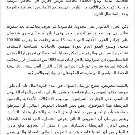
العالمية الثانية. وتابع الحلفاء محاكمة نازيين آخرين في محاكم أمريكية
وأوربية، كما حوكم الآلاف من النازيين في محاكم الألمانيتين الشرقية والغربية
بهدف استئصال النازية.
لكن الجزاء القانوني بقي محدودا. فكامبوديا لم تعرف محاكمات بعد سقوط
نظام بول بوت بعد مذابح الخمير الحمر. وفي لبنان لم يحاكم سوى شخصان
على جرائم الحرب الأهلية التي دامت 18 سنة وخلفت ما يقارب 100.000
ضحية، وسمح العفو العام لعودة متهمين بالجنايات السياسية لاستئناف
نشاطهم السياسي. وبالرغم من تمكن ضحايا المذبحة التي تعرض لها اللاجئون
الفلسطينيون في صبرا وشاتيلا في لبنان سنة 1982 من استصدار قرار محكمة
بلجيكية لمتابعة شارون عن تلك الجرائم، إلا أن القرار ألغي سنة 2005 نتيجة
الضغط السياسي الذي مارسته الحكومتان الإسرائيلية والأمريكية.
بالنسبة للتعويض، يطرح بورنمان السؤال حول مدى قدرة المال على أن يكون
تعويضا ملائما لتعويض خسارة قاسية، ويشكل بالتالي حالة من الجزاء القانوني
المناسب على الجنايات السياسية . وبسبب الإشكالات الأخلاقية والنفسية
المرتبطة بهذا الموضوع، رفض بعض الضحايا التعويض المالي، أو اشترطوا
مصاحبته بأنواع أخرى من رد الاعتبار مثل العقاب، والاعتذار وتخليد الذاكرة.
ويعتبر بورنمان أن التعويض المالي يعوض الخسارة التي لحقت بالضحايا
وليس الذكرى المرتبطة بالخسارة، التي لا يمكن أن يساويها مبلغ مادي.
فبالرغم من أن ألمانيا قامت بتقديم التعويض المالي للضحايا والذي وصل