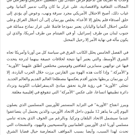
المجالات الثقافية والاقتصادية، على غرار ما كان واكب تدمير ألمانيا. وفي
غياب ذلك، أصبح الاحتلال الأمريكي مجرد سرقة ونهب، وعوض أي يؤدي إلى
خلق أصدقاء فلم يخلق إلا الأعداء. يخلص بورنمان إلى أن احتلال العراق وعلى
عكس احتلال ألمانيا واليابان يعتبر نموذجا فاشلا على غرار نماذج مماثلة في
جنوب لبنان من طرف إسرائيل، أو في الفيتنام من طرف أمريكا، والذي لن
يكون مآله في نهاية الأمر إلا رحيل المحتل.
في الفصل الخامس يحلل الكاتب الفرق في سياسة كل من أوربا وأمريكا تجاه
الشرق الأوسط، والتي يعتبر أنها نتيجة لخلافات عميقة بينهما لدرجة يتحدث
فيها عن توجّهين متمايزين لثقافتين وقوميتين مختلفين أطلق عليهما “الأوربة”
و”الأمركة.” وإذا كانت هذه الهوة بين القارتين برزت خلال الحرب الباردة، إلا
أن بورنمان يربطها بجذور أقدم يعكسها مصطلحا العالم القديم والعالم الجديد.
تتجلى “الأوربة” في رؤية قارية تحقق مبادئ الديمقراطيات الكونية وتزداد
دائرة تطبيقها اتساعا، على عكس “الأمركة” التي تتقوقع في إقليمية مغلقة.
ويبرز انفتاح “الأوربة” في التزايد المستمر للأوربيين المسلمين الذي يصلون
اليوم إلى ما يناهز 12 مليون داخل الاتحاد الأوربي، والذين يحتمل أن يتضاعفوا
عندما سيشمل الاتحاد البلقان وتركيا. وبالرغم من الخوف الذي يحدثه تنامي
مسلمي أوربا لدى الأوربيين العلمانيين والمسيحيين واليهود، والتشنجات التي
تحدث لهذا السبب، وأيضا بسبب المواقف المتعارضة حيال قضايا الشرق