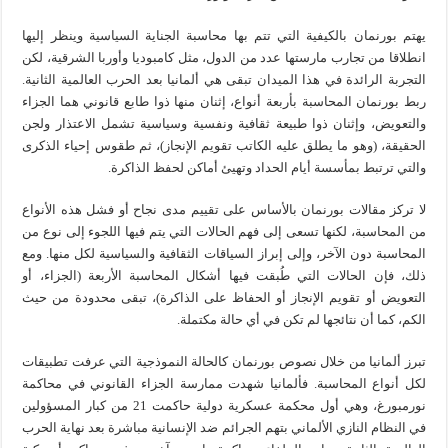
يهتم بورنمان بالكيفية التي تتم بها محاسبة الجناية السياسية وينظر إليها
انطلاقا من تجارب مارستها عدد من الدول، مثل كامبوديا وأوربا الشرقية، لكن
التجربة الرائدة في هذا الميدان تبقى هي ألمانيا بعد الحرب العالمية الثانية.
ربط بورنمان المحاسبة بأربعة أنواع، إثنان منها ذوا طابع قانوني هما الجزاء
والتعويض، وإثنان ذوا طبيعة ثقافية ونفسية وسياسية تشمل الاعتذار ولجن
الحقيقة، (وهو ما يطلق عليه الكاتب تقويم الإنجاز)، ثم طقوس إحياء الذكرى
والتي ترتبط بمأسسة أيام الحداد وتهيئ أماكن لحفظ الذاكرة.
لا تركز مقالات بورنمان بالأساس على تقييم مدى نجاح أو فشل هذه الأنواع
من المحاسبة، لكنها تسعى إلى فهم الحالات التي يتم فيها اللجوء إلى نوع من
المحاسبة دون الآخر، وإلى إبراز السياقات الثقافية والسياسية لكل منها. ومع
ذلك، فإن الحالات التي طُبقت فيها أشكال المحاسبة الأربعة (الجزاء، أو
التعويض أو تقويم الإنجاز أو الحفاظ على الذاكرة)، تبقى محدودة من حيث
الكم، كما أن نتائجها لم تكن في أي حالة مكتملة.
تبرز ألمانيا من خلال نصوص بورنمان كالحالة النموذجية التي عرفت تطبيقات
لكل أنواع المحاسبة. فألمانيا شهدت ممارسة الجزاء القانوني في محاكمة
نورمبورغ، وهي أول محكمة عسكرية دولية حاكمت 21 من كبار المسؤولين
في النظام النازي الألماني بتهم الجرائم ضد الإنسانية مباشرة بعد نهاية الحرب