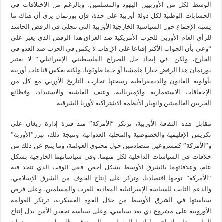
الوسط لكل من الأوربيين اليهود والمسلمين، وبالرغم من الاختلافات في
الحسابات الوطنية لكل دولة أوربية على حدة، فإن بورنمان يرى أن هناك ما
يشبه الإجماع حول السياسية الخارجية الأوربية التي تتجلى في الرفض الحاشد
للرأي العام الأوربي للحرب الأمريكية ضد العراق.هذا الرفض الذي يعبر على
“وعي بأن الجواب الأكثر إقناعا على الإرهاب لا يكمن في الحرب ضد العدو في
الخارج، ولكن…في إيجاد حل للصراع الفلسطيني الإسرائيلي.” لا يعتبر
بورنمان هذا الرفض خيارا هامشيا أو حلما طوبَويا، ولكنه يعكس قناعات أوربية
بأولوية القانون والديمقراطية رسختها تجارب التاريخ الأوربي مع كل من
الإخفاقات الاستعمارية والإمبريالية، وعنف الفاشية والاستبداد، وفظائع
الحربين العالميتين وانهيار الأنظمة الاشتراكية لأوربا الشرقية.
مقابل هذه الثقافة الأوربية، ترتكز “الأمركة” منذ فترة إدارة ريغان على
تكريس الإقليمية والخصوصية والمحلية العدوانية. ونتيجة ذلك، تبرز”الأوربة”
و”الأمركة” كمشروعين متصادمين حول محتوى العولمة، وما ينتج عن ذلك من
خلافات في السياسات الداخلية لكل منهما، وفي سياساتهما الخارجية بشكل
عام، وعلاقاتهما بالشرق الأوسط بشكل أخص. ففي الوقت الذي تتخذ فيه
“الأمركة” توجها اقتصاديا، وتركز على إنتاج الخوف من الشرق الإسلامي،
والدعم الثابت للسياسة الإسرائيلية المعادية للعرب والمسلمين، وعلى فرض
سياستها في الشرق الأوسط من خلال القوة العسكرية، ترتكز العولمة
الأوروبية على مشروع ذي بعد سياسي، وعلى سياسة تحقيق الأمن بدل إنتاج
القلق، وعلى إدماج مواطنيها المسلمين واليهود في ظل ما يسميه بورنمان