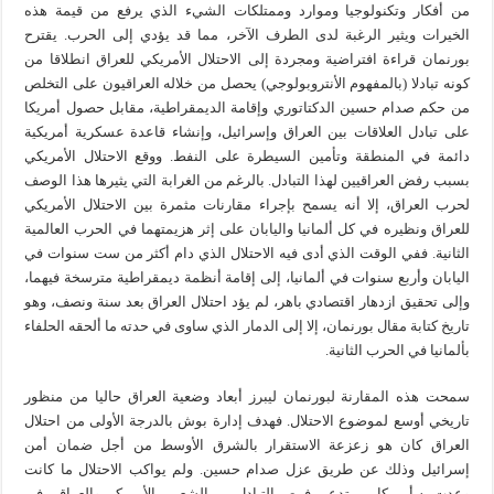
من أفكار وتكنولوجيا وموارد وممتلكات الشيء الذي يرفع من قيمة هذه
الخيرات ويثير الرغبة لدى الطرف الآخر، مما قد يؤدي إلى الحرب. يقترح
بورنمان قراءة افتراضية ومجردة إلى الاحتلال الأمريكي للعراق انطلاقا من
كونه تبادلا (بالمفهوم الأنتروبولوجي) يحصل من خلاله العراقيون على التخلص
من حكم صدام حسين الدكتاتوري وإقامة الديمقراطية، مقابل حصول أمريكا
على تبادل العلاقات بين العراق وإسرائيل، وإنشاء قاعدة عسكرية أمريكية
دائمة في المنطقة وتأمين السيطرة على النفط. ووقع الاحتلال الأمريكي
بسبب رفض العراقيين لهذا التبادل. بالرغم من الغرابة التي يثيرها هذا الوصف
لحرب العراق، إلا أنه يسمح بإجراء مقارنات مثمرة بين الاحتلال الأمريكي
للعراق ونظيره في كل ألمانيا واليابان على إثر هزيمتهما في الحرب العالمية
الثانية. ففي الوقت الذي أدى فيه الاحتلال الذي دام أكثر من ست سنوات في
اليابان وأربع سنوات في ألمانيا، إلى إقامة أنظمة ديمقراطية مترسخة فيهما،
وإلى تحقيق ازدهار اقتصادي باهر، لم يؤد احتلال العراق بعد سنة ونصف، وهو
تاريخ كتابة مقال بورنمان، إلا إلى الدمار الذي ساوى في حدته ما ألحقه الحلفاء
بألمانيا في الحرب الثانية.
سمحت هذه المقارنة لبورنمان ليبرز أبعاد وضعية العراق حاليا من منظور
تاريخي أوسع لموضوع الاحتلال. فهدف إدارة بوش بالدرجة الأولى من احتلال
العراق كان هو زعزعة الاستقرار بالشرق الأوسط من أجل ضمان أمن
إسرائيل وذلك عن طريق عزل صدام حسين. ولم يواكب الاحتلال ما كانت
وعدت به أمريكا من تدعيم فرص التبادل بين الشعبين الأمريكي والعراقي في