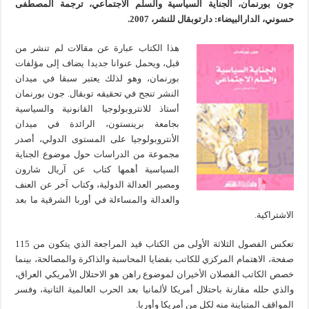
جون بورنمان، الجناية السياسية والسلم الاجتماعي، ترجمة المصطفى
حسوني، الدارالبيضاء: دارتوبقال للنشر، 2007.
هذا الكتاب عبارة عن مقالات لم تنشر من
قبل، ويحمل عنوانا جديدا يضاف إلى مؤلفات
بورنمان، وهو لذلك يعتبر سبقا في ميدان
النشر تنجح في تحقيقه توبقال. جون بورنمان
أستاذ للانتروبولوجيا القانونية والسياسية
بجامعة برينستون، الرائدة في ميدان
الأنتروبولوجيا على المستوى الدولي، أصدر
مجموعة من الدراسات حول موضوع الجناية
السياسية أهمها كتاب عن آريال شارون
ومصير العدالة الدولية، وكتاب آخر عن العنف
والعدالة والمساءلة في أوربا الشرقية ما بعد
الاشتراكية.
تعكس الفصول الثلاثة الأولى من الكتاب قيد المراجعة الذي يتكون من 115
صفحة، الاهتمام المركزي للكاتب بقضايا المحاسبة والذاكرة والمصالحة، بينما
خصص الكاتب الفصلان الأخيران لموضوع راهن هو الاحتلال الأمريكي العراق،
والذي حلله مقارنة باحتلال أمريكا لألمانيا بعد الحرب العالمية الثانية، وفسر
المواقف المتباينة منه لكل من أمريكا وأوربا.