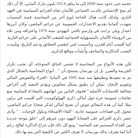
حجمه حتى حدود سنة 2000 إلى ما يناهز 102.6 بليون مارك ألماني، إلا أن ذلك
لم يمح الإحساس بالذنب الجماعي للألمان تجاه الجرائم السياسية في العهد
النازي. ولذلك كانت هناك الحاجة لنوع آخر من المحاسبة. فمنذ الستينات
شهدت ألمانيا تقديم الاعتذارات العمومية عن جرائم الماضي، وكان أبرزها
اعتذار ويلي برانت في وارسو بالحي اليهودي سنة 1970 واعترافه ومن تلاه
من الرؤساء الألمان بالمسؤولية الجماعية للشعب الألماني على جرائم النازية.
كما أقيمت أيام للحزن، وتأسست لجن لتقصي الحقائق ودعم التاريخ، وشُيدت
النصب التذكارية والمتاحف وأُنشأت مواقع للذكرى.
لكن هذه الأنواع من المحاسبة لا تضمن النتائج المتوخاة، أي تجنب تكرار
الجريمة والضرر. بل إن بورنمان يستنتج بأن “…أنواع المحاسبة بالشكل الذي
تم به تنفيذها وتطبيقها منذ سنة 1945 في ألمانيا –الجزاء والتعويض المالي
وتقويم الإنجاز- يمكن أن يطبق بشكل معكوس ويؤدي التنفيذ إلى أغراض
مخالفة للحسابات الأصلية.” فخوف الناس من اتهامهم بالمعاداة للسامية منع
نقاشات عمومية حرة حول أماكن ذكرى الهولوكوست التي أقيمت في برلين
مثلا. كما أن هذه المعالم عوض أن تصبح أماكن لتذكر ضحايا جرائم الماضي،
تتحول إلى فضاءات عمومية عادية، “للقاء الأصدقاء وتناول الوجبات…” وأدى
حصر ذكرى الجرائم على الضحايا اليهود دون غيرهم إلى “خلق موجة جديدة
من العداء المستمر ضد السامية.” ومع كل ذلك فإن جراح الذاكرة تُعالج، رغم
أننا كما يعترف بذلك بورنمان، لا نعرف الكثير عن الكيفية التي يتم بها ذلك.