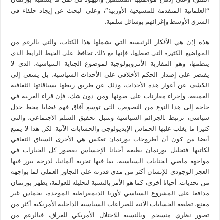
“العلمانية المتقدمة للمسيحية الأوربية”، وعلى البحث عن إيجاد حلفاء في
الشرق الأوسط وإغرائهم بوسائل سلمية.
هذه إذن هي الأفكار الرئيسية التي يشملها هذا الكتاب، والتي بالرغم من
المواضيع الكثيرة التي تغطيها، فإنها مع ذلك تحافظ على الخيط الرابط الذي
ينظمها، وهو المقاربة الأنتروبولوجية لموضوع الجناية السياسية، الذي لا
يقتصر على إصدار الحكم الأخلاقي على الأحداث السياسية، بل يسعى إلى
الكشف عن أغوار هذه الأحداث، وذلك عن طريق ربطها بسياقاتها الثقافية
العميقة، وإجراء مقارنات على ضوئها. ومن دون شك، فإن قراء العربية في
حاجة إلى هذا النوع من النصوص، التي توسع آفاق فهم قضايا محط جدل
سياسي، ترتبط بالجرائم السياسية وسبل تحقيق السلم الاجتماعي، والتي
كثيرا ما يغلب عليها الحماس الإيديولوجي والحسابات الآنية. لكن هذا لا يمنع
أيضا من كون أن أطروحات بورنمان تعكس هي الأخرى السياق الثقافي
لكاتبها. فتحليل بورنمان يطبعه أحيانا الإحساس بقصور كل الخيارات في
مواجهة ماضي الجنايات السياسية، بما فيها تجربة ألمانيا، لدرجة يبرز فيها
العجز الوجودي للإنسان أكثر من مدى قدرته على التجاوز العملي لما يواجهه
من تحديات. أحيانا أخرى، كما هو الأمر بالنسبة لتحليله للعولمة، يظهر بورنمان
مدافعا على المشروع السياسي لأوربا الديمقراطية الموحدة، بحماس غير
مقنع، تطبعه الحسابات الآنية للصراعات السياسية الداخلية الأمريكية أكثر من
تصور نظري منسجم. وبالنسبة للاحتلال الأمريكي للعراق، فبالرغم من