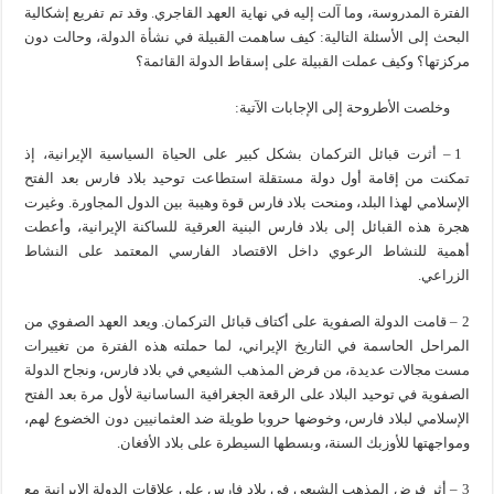
الفترة المدروسة، وما آلت إليه في نهاية العهد القاجري. وقد تم تفريع إشكالية
البحث إلى الأسئلة التالية: كيف ساهمت القبيلة في نشأة الدولة، وحالت دون
مركزتها؟ وكيف عملت القبيلة على إسقاط الدولة القائمة؟
وخلصت الأطروحة إلى الإجابات الآتية:
1 – أثرت قبائل التركمان بشكل كبير على الحياة السياسية الإيرانية، إذ
تمكنت من إقامة أول دولة مستقلة استطاعت توحيد بلاد فارس بعد الفتح
الإسلامي لهذا البلد، ومنحت بلاد فارس قوة وهيبة بين الدول المجاورة. وغيرت
هجرة هذه القبائل إلى بلاد فارس البنية العرقية للساكنة الإيرانية، وأعطت
أهمية للنشاط الرعوي داخل الاقتصاد الفارسي المعتمد على النشاط
الزراعي.
2 – قامت الدولة الصفوية على أكتاف قبائل التركمان. ويعد العهد الصفوي من
المراحل الحاسمة في التاريخ الإيراني، لما حملته هذه الفترة من تغييرات
مست مجالات عديدة، من فرض المذهب الشيعي في بلاد فارس، ونجاح الدولة
الصفوية في توحيد البلاد على الرقعة الجغرافية الساسانية لأول مرة بعد الفتح
الإسلامي لبلاد فارس، وخوضها حروبا طويلة ضد العثمانيين دون الخضوع لهم،
ومواجهتها للأوزبك السنة، وبسطها السيطرة على بلاد الأفغان.
3 – أثر فرض المذهب الشيعي في بلاد فارس على علاقات الدولة الإيرانية مع