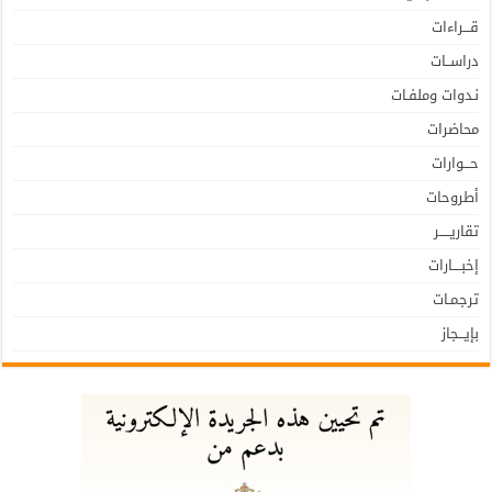
قـــراءات
دراســات
نـدوات وملفـات
محاضرات
حـــوارات
أطروحات
تقاريـــــر
إخبــــارات
ترجمـات
بإيـــجاز