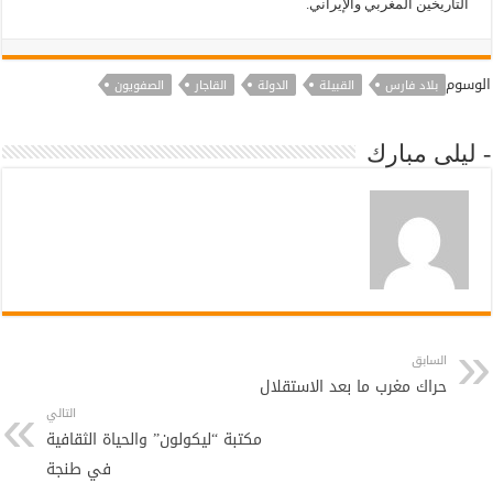
التاريخين المغربي والإيراني.
الوسوم
بلاد فارس
القبيلة
الدولة
القاجار
الصفويون
- ليلى مبارك
السابق
حراك مغرب ما بعد الاستقلال
التالي
مكتبة “ليكولون” والحياة الثقافية
في طنجة