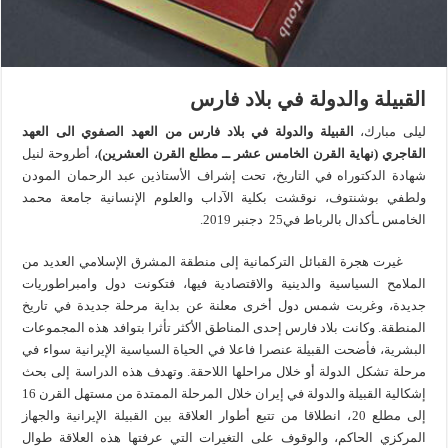
القبيلة والدولة في بلاد فارس
ليلى مبارك،
القبيلة
والدولة
في
بلاد
فارس
من العهد الصفوي الى العهد
القاجري (نهاية القرن الخامس عشر ــ مطلع القرن العشرين)
، أطروحة لنيل
شهادة الدكتوراه في التاريخ، تحت إشراف الأستاذين عبد الرحمان المودن
ولطفي بوشنتوف، نوقشت بكلية الآداب والعلوم الإنسانية جامعة محمد
الخامس ـأكدال بالرباط في25 دجنبر 2019.
غيرت هجرة القبائل التركمانية إلى منطقة المشرق الإسلامي العديد من
الملامح السياسية والدينية والاقتصادية فيها، فتكونت دول وامبراطوريات
جديدة، وغربت شمس دول أخرى معلنة عن بداية مرحلة جديدة في تاريخ
المنطقة. وكانت بلاد فارس إحدى المناطق الأكثر تأثرا بتوافد هذه المجموعات
البشرية، فأضحت القبيلة عنصرا فاعلا في الحياة السياسية الإيرانية سواء في
مرحلة تشكل الدولة أو خلال مراحلها اللاحقة. وتهدف هذه الدراسة إلى بحث
إشكالية القبيلة والدولة في إيران خلال المرحلة الممتدة من مستهل القرن 16
إلى مطلع 20، انطلاقا من تتبع أطوار العلاقة بين القبيلة الإيرانية والجهاز
المركزي الحاكم، والوقوف على التغيرات التي عرفتها هذه العلاقة طوال