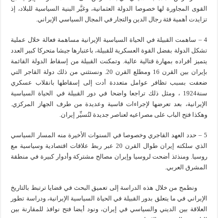
القوى المجاورة لها خصوصا الدولة العثمانية، وغيَّر البنية السياسية للبلاد، إذ
تزايدت أهمية فئة رجال الدين والتجار في المجال السياسي الإيراني.
4 – ساهمت القبيلة في الحياة السياسية الإيرانية مساهمة فعالة خلال عملية
تشكل الدولة بفضل القوة العسكرية للقبيلة، باعتبارها جيشا متحركا كبير العدد
يتميز أفراده بمهارة قتالية عالية. وتمكنت القبيلة من إسقاط الدولة القائمة
بإيران بين القرن 16 ومطلع القرن 20. ونستثني من ذلك دولة القاجر التي
ضعفت بسبب تظافر عوامل متعددة أدت إلى إسقاطها بانقلاب عسكري
سنة1924 ، ومثل ذلك تراجعا واضحا في دور القبيلة في الحياة السياسية
الإيرانية، بعد تعرضها لإجراءات قاسية وعديدة من طرف الجهاز المركزي.
وهكذا فتح الباب على مصراعيه لعناصر جديدة لتُسيِّر إيران.
5 – حدد العهد القاجري وخصوصا في السنوات الأخيرة منه المسار السياسي
الذي سلكته إيران طوال القرن 20 عبر ربط علاقات اقتصادية وسياسية مع
روسيا. ومنذئذ أضحت لروسيا وإيران مصالح مشتركة وأدوار كبيرة في منطقة
المشرق العربي.
ونطمح من خلال هذه الدراسة إلى تعميق البحث في قضايا ترتبط بالتاريخ
الإيراني في ما يتعلق بدور القبيلة في الحياة السياسية الإيرانية، ودراسة تطور
العلاقة بين الديني والسياسي في إيران، ونود أيضا فتح نوافذ للمقارنة بين