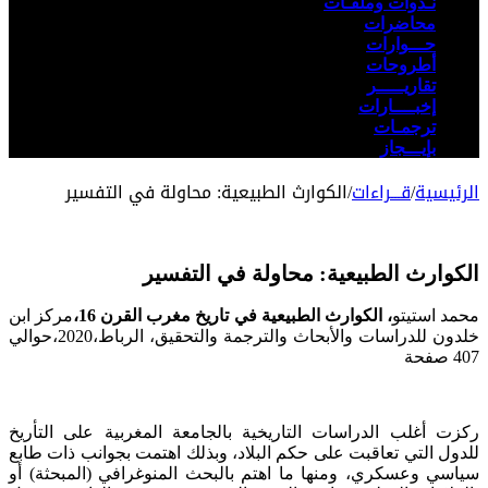
نـدوات وملفـات
محاضرات
حـــوارات
أطروحات
تقاريـــــر
إخبــــارات
ترجمـات
بإيـــجاز
الرئيسية
/
قـــراءات
/
الكوارث الطبيعية: محاولة في التفسير
الكوارث الطبيعية: محاولة في التفسير
محمد استيتو
، الكوارث الطبيعية في تاريخ مغرب القرن 16،
مركز ابن
خلدون للدراسات والأبحاث والترجمة والتحقيق، الرباط،2020،حوالي
407 صفحة
ركزت أغلب الدراسات التاريخية بالجامعة المغربية على التأريخ
للدول التي تعاقبت على حكم البلاد، وبذلك اهتمت بجوانب ذات طابع
سياسي وعسكري، ومنها ما اهتم بالبحث المنوغرافي (المبحثة) أو