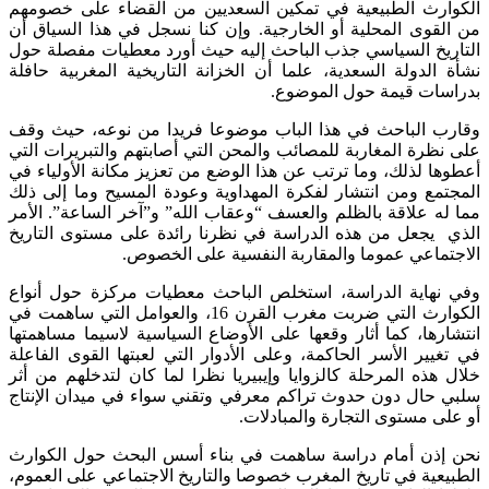
الكوارث الطبيعية في تمكين السعديين من القضاء على خصومهم
من القوى المحلية أو الخارجية. وإن كنا نسجل في هذا السياق أن
التاريخ السياسي جذب الباحث إليه حيث أورد معطيات مفصلة حول
نشأة الدولة السعدية، علما أن الخزانة التاريخية المغربية حافلة
بدراسات قيمة حول الموضوع.
وقارب الباحث في هذا الباب موضوعا فريدا من نوعه، حيث وقف
على نظرة المغاربة للمصائب والمحن التي أصابتهم والتبريرات التي
أعطوها لذلك، وما ترتب عن هذا الوضع من تعزيز مكانة الأولياء في
المجتمع ومن انتشار لفكرة المهداوية وعودة المسيح وما إلى ذلك
مما له علاقة بالظلم والعسف “وعقاب الله” و”آخر الساعة”. الأمر
الذي يجعل من هذه الدراسة في نظرنا رائدة على مستوى التاريخ
الاجتماعي عموما والمقاربة النفسية على الخصوص.
وفي نهاية الدراسة، استخلص الباحث معطيات مركزة حول أنواع
الكوارث التي ضربت مغرب القرن 16، والعوامل التي ساهمت في
انتشارها، كما أثار وقعها على الأوضاع السياسية لاسيما مساهمتها
في تغيير الأسر الحاكمة، وعلى الأدوار التي لعبتها القوى الفاعلة
خلال هذه المرحلة كالزوايا وإيبيريا نظرا لما كان لتدخلهم من أثر
سلبي حال دون حدوث تراكم معرفي وتقني سواء في ميدان الإنتاج
أو على مستوى التجارة والمبادلات.
نحن إذن أمام دراسة ساهمت في بناء أسس البحث حول الكوارث
الطبيعية في تاريخ المغرب خصوصا والتاريخ الاجتماعي على العموم،