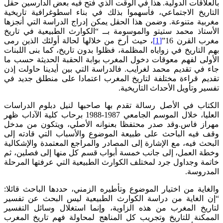
بالعلاقات الدولية. هذا في الوقت الذي فتح فيه بعض الدارسين حقل
التاريخ الاجتماعي، فأسهموا بذلك في بناء اسطوغرافية تاريخية
مغربية متنوعة. وضمن هذا الحقل يمكن إدراج الدراسة التي أنجزها
الأستاذ محمد ستيتو والموسومة بــ “الكوارث الطبيعية في تاريخ
مغرب القرن 16”
[1]
، حيث أرخ من خلالها لحالة أولئك الذين رمى
بهم التاريخ في زواياه المظلمة، فظلوا بدون تاريخ، كما بنى اللبنات
الأولى لفهم معوقات دخول المغرب بوابة الحقبة الحديثة حسب ما
جاء في تقديم محمد لغرايب. فالدراسة التي بين أيدينا حاولت إذن
تقديم قراءة مختلفة لتاريخ المغرب اعتمادا على منطلق جديد في
تفسير وتأويل الأحداث التاريخية.
الكتاب في الأصل رسالة تقدم بها صاحبها لنيل دبلوم الدراسات
العليا، خلال الموسم الجامعي 1987-1988 برحاب كلية الآداب ظهر
مهراز فاس.وقد صدر محتفظا بعنوانه الأصلي، ويتكون من مدخل
وقف فيه الباحث على طبيعة الموضوع والأسباب التي قادته إلى
البحث فيه، مع الإشارة إلى المصادر والمراجع المعتمدة والإشكالية
وخطة العمل، إلى جانب خمسة أبواب قسم كل منها إلى فصلين، ثم
خاتمة وجداول جرد لمختلف الكوارث الطبيعية التي عرفتها المرحلة
المدروسة.
والغاية من اختيار الموضوع وتأطيره الزمني، حددها الباحث قائلا:
“إن الغاية من دراسة الكوارث الطبيعية ليس البحث عن تفسير
لتاريخ المغرب من هذه الزاوية، وإنما استغلال وسائل التفسير
الممكنة للتاريخ وتجريب كل المناهج لمحاولة فهم تاريخ المغرب