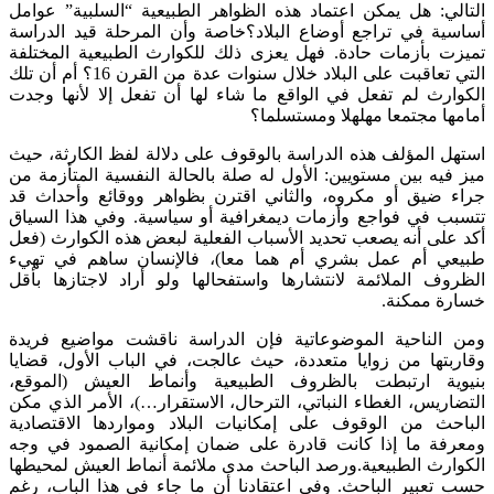
التالي: هل يمكن اعتماد هذه الظواهر الطبيعية “السلبية” عوامل
أساسية في تراجع أوضاع البلاد؟خاصة وأن المرحلة قيد الدراسة
تميزت بأزمات حادة. فهل يعزى ذلك للكوارث الطبيعية المختلفة
التي تعاقبت على البلاد خلال سنوات عدة من القرن 16؟ أم أن تلك
الكوارث لم تفعل في الواقع ما شاء لها أن تفعل إلا لأنها وجدت
أمامها مجتمعا مهلهلا ومستسلما؟
استهل المؤلف هذه الدراسة بالوقوف على دلالة لفظ الكارثة، حيث
ميز فيه بين مستويين: الأول له صلة بالحالة النفسية المتأزمة من
جراء ضيق أو مكروه، والثاني اقترن بظواهر ووقائع وأحداث قد
تتسبب في فواجع وأزمات ديمغرافية أو سياسية. وفي هذا السياق
أكد على أنه يصعب تحديد الأسباب الفعلية لبعض هذه الكوارث (فعل
طبيعي أم عمل بشري أم هما معا)، فالإنسان ساهم في تهيء
الظروف الملائمة لانتشارها واستفحالها ولو أراد لاجتازها بأقل
خسارة ممكنة.
ومن الناحية الموضوعاتية فإن الدراسة ناقشت مواضيع فريدة
وقاربتها من زوايا متعددة، حيث عالجت، في الباب الأول، قضايا
بنيوية ارتبطت بالظروف الطبيعية وأنماط العيش (الموقع،
التضاريس، الغطاء النباتي، الترحال، الاستقرار…)، الأمر الذي مكن
الباحث من الوقوف على إمكانيات البلاد ومواردها الاقتصادية
ومعرفة ما إذا كانت قادرة على ضمان إمكانية الصمود في وجه
الكوارث الطبيعية.ورصد الباحث مدى ملائمة أنماط العيش لمحيطها
حسب تعبير الباحث. وفي اعتقادنا أن ما جاء في هذا الباب، رغم