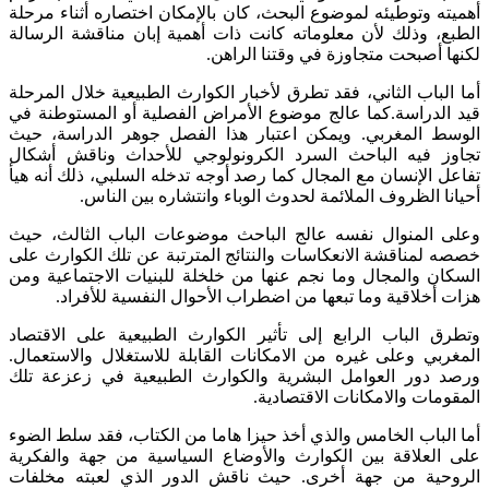
أهميته وتوطيئه لموضوع البحث، كان بالإمكان اختصاره أثناء مرحلة
الطبع، وذلك لأن معلوماته كانت ذات أهمية إبان مناقشة الرسالة
لكنها أصبحت متجاوزة في وقتنا الراهن.
أما الباب الثاني، فقد تطرق لأخبار الكوارث الطبيعية خلال المرحلة
قيد الدراسة.كما عالج موضوع الأمراض الفصلية أو المستوطنة في
الوسط المغربي. ويمكن اعتبار هذا الفصل جوهر الدراسة، حيث
تجاوز فيه الباحث السرد الكرونولوجي للأحداث وناقش أشكال
تفاعل الإنسان مع المجال كما رصد أوجه تدخله السلبي، ذلك أنه هيأ
أحيانا الظروف الملائمة لحدوث الوباء وانتشاره بين الناس.
وعلى المنوال نفسه عالج الباحث موضوعات الباب الثالث، حيث
خصصه لمناقشة الانعكاسات والنتائج المترتبة عن تلك الكوارث على
السكان والمجال وما نجم عنها من خلخلة للبنيات الاجتماعية ومن
هزات أخلاقية وما تبعها من اضطراب الأحوال النفسية للأفراد.
وتطرق الباب الرابع إلى تأثير الكوارث الطبيعية على الاقتصاد
المغربي وعلى غيره من الامكانات القابلة للاستغلال والاستعمال.
ورصد دور العوامل البشرية والكوارث الطبيعية في زعزعة تلك
المقومات والامكانات الاقتصادية.
أما الباب الخامس والذي أخذ حيزا هاما من الكتاب، فقد سلط الضوء
على العلاقة بين الكوارث والأوضاع السياسية من جهة والفكرية
الروحية من جهة أخرى. حيث ناقش الدور الذي لعبته مخلفات