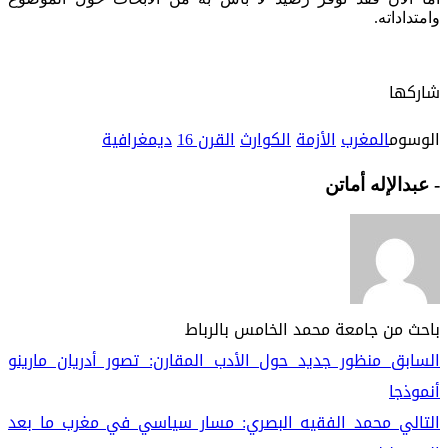
وامتداداته.
شاركها
الوسوم
المغرب
الأزمة
الكوارث
القرن 16
ديمغرافية
- عبدالإله أماتن
باحث من جامعة محمد الخامس بالرباط
السابق
منظور جديد حول الأدب المقارن: تصور أدريان مارينو
أنموذجا
التالي
محمد الفقيه البصري: مسار سياسي في مغرب ما بعد