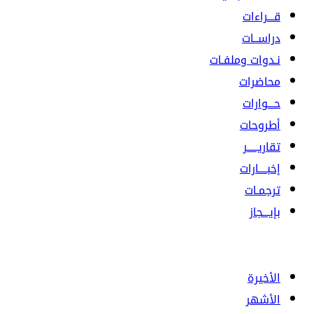
قـــراءات
دراســات
نـدوات وملفـات
محاضرات
حـــوارات
أطروحات
تقاريـــــر
إخبــــارات
ترجمـات
بإيـــجاز
الأخيرة
الأشهر