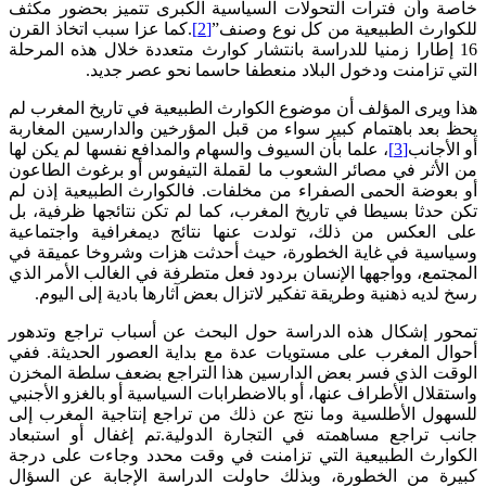
خاصة وأن فترات التحولات السياسية الكبرى تتميز بحضور مكثف
للكوارث الطبيعية من كل نوع وصنف”
[2]
.كما عزا سبب اتخاذ القرن
16 إطارا زمنيا للدراسة بانتشار كوارث متعددة خلال هذه المرحلة
التي تزامنت ودخول البلاد منعطفا حاسما نحو عصر جديد.
هذا ويرى المؤلف أن موضوع الكوارث الطبيعية في تاريخ المغرب لم
يحظ بعد باهتمام كبير سواء من قبل المؤرخين والدارسين المغاربة
أو الأجانب
[3]
، علما بأن السيوف والسهام والمدافع نفسها لم يكن لها
من الأثر في مصائر الشعوب ما لقملة التيفوس أو برغوث الطاعون
أو بعوضة الحمى الصفراء من مخلفات. فالكوارث الطبيعية إذن لم
تكن حدثا بسيطا في تاريخ المغرب، كما لم تكن نتائجها ظرفية، بل
على العكس من ذلك، تولدت عنها نتائج ديمغرافية واجتماعية
وسياسية في غاية الخطورة، حيث أحدثت هزات وشروخا عميقة في
المجتمع، وواجهها الإنسان بردود فعل متطرفة في الغالب الأمر الذي
رسخ لديه ذهنية وطريقة تفكير لاتزال بعض آثارها بادية إلى اليوم.
تمحور إشكال هذه الدراسة حول البحث عن أسباب تراجع وتدهور
أحوال المغرب على مستويات عدة مع بداية العصور الحديثة. ففي
الوقت الذي فسر بعض الدارسين هذا التراجع بضعف سلطة المخزن
واستقلال الأطراف عنها، أو بالاضطرابات السياسية أو بالغزو الأجنبي
للسهول الأطلسية وما نتج عن ذلك من تراجع إنتاجية المغرب إلى
جانب تراجع مساهمته في التجارة الدولية.تم إغفال أو استبعاد
الكوارث الطبيعية التي تزامنت في وقت محدد وجاءت على درجة
كبيرة من الخطورة، وبذلك حاولت الدراسة الإجابة عن السؤال