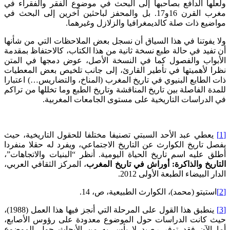
ولعلها الدافع بصاحبها إلى البحث في موضوع الفقر والفقراء في
مغرب القرن 16و17. بل والمحفز لباحثين آخرين إلى البحث في
مواضيع ذات صلة كالديمغرافيا والزلازل وغيرهما.
ولا يفوتنا في هذا السياق أن نسجل بعض الملاحظات التي من شأنها
أن تفيد في حالة طبع نسخة ثانية من هذا الكتاب، كالاحتفاظ بمقدمة
الأبواب والفصول كما في النسخة الأصل، عوض دمجها في المتن
نظرا لأهميتها في تأطير القارئ، إلى جانب تلخيص بعض المعطيات
ذات الطابع البنيوي في تاريخ المغرب (المناخ، والتضاريس…) اعتبارا
للمدة الفاصلة بين تاريخ المناقشة وتاريخ الطبع وما تخللها من تراكم
في الدراسات التاريخية على مستوى الجامعات المغربية.
[1]
يعطي عبد الأحد السبتي تصنيفا مختلفا للحقول التاريخية، حيث
يفصل تاريخ الكوارث عن التاريخ الاجتماعي، ويفرد له حقلا منفردا
أطلق عليه اسم تاريخ الحياة اليومية. أنظر “البنيات والاتجاهات”،
التاريخ والذاكرة: أوراش في تاريخ المغرب
، المركز الثقافي العربي،
الدار البيضاء الطبعة الأولى 2012.
[2]
استيتو (محمد)، الكوارث الطبيعية، ص، 14.
[3]
ينطبق هذا القول على المرحلة التي أنجز فيها هذا العمل (1988)،
حيث كانت الدراسات حول الموضوع معدودة على رؤوس الأصابع،
أما الآن فقد توفر رصيد لا بأس به من الأبحاث حول الموضوع