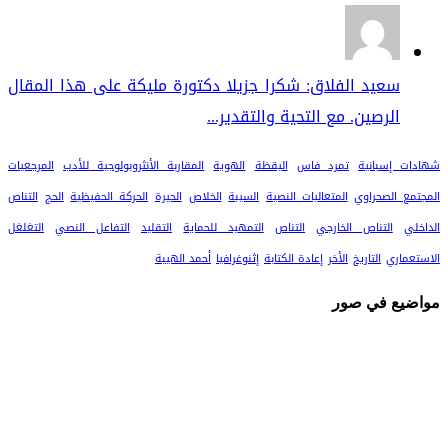
سعيد الفلاق: شكرا جزيلا دكتورة مليكة على هذا المقال
الرصين. مع التحية والتقدير...
شهادات إسبانية
تمرد فاس
اليقظة
الهوية
المقاربة الأنثروبولوجية للأدب
المرجعيات
المجتمع الصحراوي
المتعاليات النصية
السيبة
الخلاص
الحيرة
الحركة الحفيظية
الحج
التناص
الداخلي
التناص الخارجي
التناص
التمهيد للحماية
التقليد
التفاعل النصي
التغلغل
الاستعماري
التاريخ
الأخر
إعادة الكتابة
إثنوغرافيا
أحمد الهيبة
مواضيع في صور