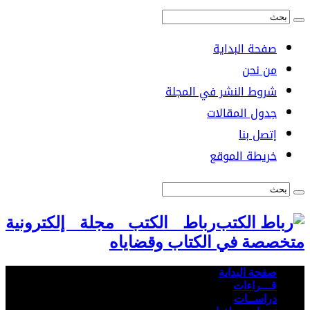
صفحة البداية
من نحن
شروط النشر في المجلة
جدول المقالات
إتصل بنا
خريطة الموقع
رباط الكتب مجلة إلكترونية
متخصصة في الكتاب وقضاياه
صفحة البداية
قـــراءات
دراســات