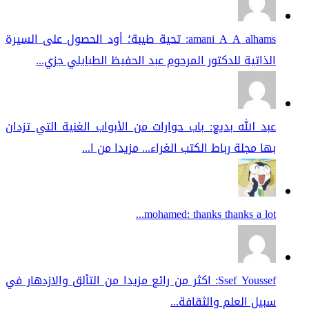
amani A A alhams: تحية طيبة؛ أود الحصول على السيرة
الذاتية للدكتور المرحوم عبد الحفيظ الطبايلي جزي...
عبد الله بديع: باب حوارات من الأبواب الغنية التي تزدان
بها مجلة رباط الكتب الغراء... مزيدا من ا...
mohamed: thanks thanks a lot...
Ssef Youssef: اكثر من رائع مزيدا من التألق والازدهار في
سبيل العلم والثقافة...