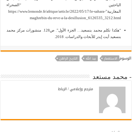
الباحثين “الصحراء
المغاربية”https://www.lemonde.fr/afrique/article/2022/05/17/le-sahara-
maghrebin-du-reve-a-la-desillusion_6126535_3212.html
“هكذا تكلم محمد بنسعيد… الجزء الأول”. ص128. منشورات مركز محمد
بنسعيد أيت إيدر للأبحاث والدراسات. 2018.
الوسوم
الاستعمار
بيد الله
التاريخ الراهن
- محمد مستعد
مترجم وإعلامي / الرباط