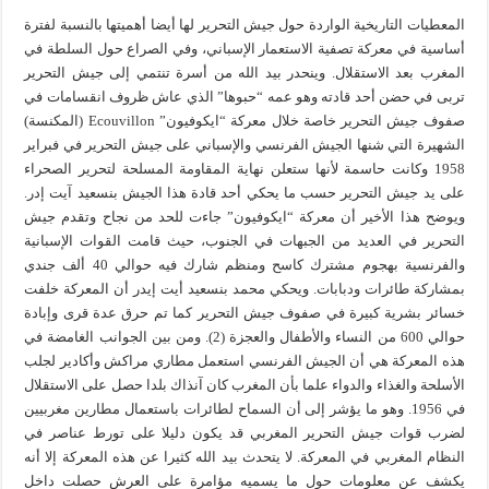
المعطيات التاريخية الواردة حول جيش التحرير لها أيضا أهميتها بالنسبة لفترة
أساسية في معركة تصفية الاستعمار الإسباني، وفي الصراع حول السلطة في
المغرب بعد الاستقلال. وينحدر بيد الله من أسرة تنتمي إلى جيش التحرير
تربى في حضن أحد قادته وهو عمه “حبوها” الذي عاش ظروف انقسامات في
صفوف جيش التحرير خاصة خلال معركة “ايكوفيون” Ecouvillon (المكنسة)
الشهيرة التي شنها الجيش الفرنسي والإسباني على جيش التحرير في فبراير
1958 وكانت حاسمة لأنها ستعلن نهاية المقاومة المسلحة لتحرير الصحراء
على يد جيش التحرير حسب ما يحكي أحد قادة هذا الجيش بنسعيد آيت إدر.
ويوضح هذا الأخير أن معركة “ايكوفيون” جاءت للحد من نجاح وتقدم جيش
التحرير في العديد من الجبهات في الجنوب، حيث قامت القوات الإسبانية
والفرنسية بهجوم مشترك كاسح ومنظم شارك فيه حوالي 40 ألف جندي
بمشاركة طائرات ودبابات. ويحكي محمد بنسعيد أيت إيدر أن المعركة خلفت
خسائر بشرية كبيرة في صفوف جيش التحرير كما تم حرق عدة قرى وإبادة
حوالي 600 من النساء والأطفال والعجزة (2). ومن بين الجوانب الغامضة في
هذه المعركة هي أن الجيش الفرنسي استعمل مطاري مراكش وأكادير لجلب
الأسلحة والغذاء والدواء علما بأن المغرب كان آنذاك بلدا حصل على الاستقلال
في 1956. وهو ما يؤشر إلى أن السماح لطائرات باستعمال مطارين مغربيين
لضرب قوات جيش التحرير المغربي قد يكون دليلا على تورط عناصر في
النظام المغربي في المعركة. لا يتحدث بيد الله كثيرا عن هذه المعركة إلا أنه
يكشف عن معلومات حول ما يسميه مؤامرة على العرش حصلت داخل