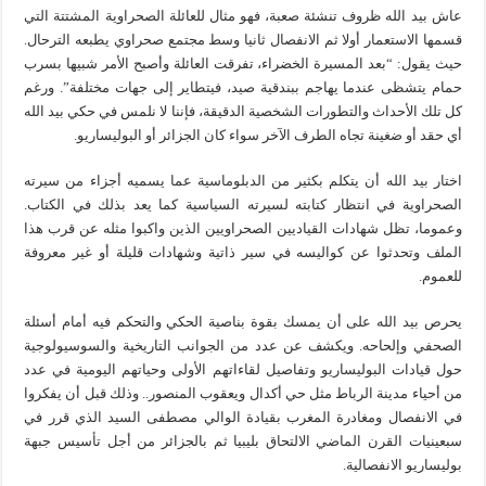
عاش بيد الله ظروف تنشئة صعبة، فهو مثال للعائلة الصحراوية المشتتة التي
قسمها الاستعمار أولا ثم الانفصال ثانيا وسط مجتمع صحراوي يطبعه الترحال.
حيث يقول: “بعد المسيرة الخضراء، تفرقت العائلة وأصبح الأمر شبيها بسرب
حمام يتشظى عندما يهاجم ببندقية صيد، فيتطاير إلى جهات مختلفة”. ورغم
كل تلك الأحداث والتطورات الشخصية الدقيقة، فإننا لا نلمس في حكي بيد الله
أي حقد أو ضغينة تجاه الطرف الآخر سواء كان الجزائر أو البوليساريو.
اختار بيد الله أن يتكلم بكثير من الدبلوماسية عما يسميه أجزاء من سيرته
الصحراوية في انتظار كتابته لسيرته السياسية كما يعد بذلك في الكتاب.
وعموما، تظل شهادات القياديين الصحراويين الذين واكبوا مثله عن قرب هذا
الملف وتحدثوا عن كواليسه في سير ذاتية وشهادات قليلة أو غير معروفة
للعموم.
يحرص بيد الله على أن يمسك بقوة بناصية الحكي والتحكم فيه أمام أسئلة
الصحفي وإلحاحه. ويكشف عن عدد من الجوانب التاريخية والسوسيولوجية
حول قيادات البوليساريو وتفاصيل لقاءاتهم الأولى وحياتهم اليومية في عدد
من أحياء مدينة الرباط مثل حي أكدال ويعقوب المنصور.. وذلك قبل أن يفكروا
في الانفصال ومغادرة المغرب بقيادة الوالي مصطفى السيد الذي قرر في
سبعينيات القرن الماضي الالتحاق بليبيا ثم بالجزائر من أجل تأسيس جبهة
بوليساريو الانفصالية.