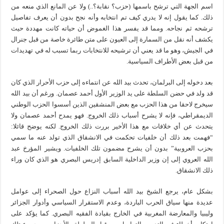
اسم الجهة التي ترشح باسمها (حزب؟ نقابة؟..) ولا عن المانع الذي منعه من
ذلك. كما يقول إنه لا يدري كيف تم انتخابه وأنه نجح بدون أن يعرف تفاصيل
ترشحه ثم نجاحه. ومما قد يفسر هذا الغموض أن حياته كانت مهددة حيث
يكشف أنه نقل من السمارة إلى العيون على متن طائرة خاصة من قبل جنرال
في الجيش، وهو ما قد يعني أن ترشيحه للانتخابات ربما تسبب له في تهديدات
من قبل بعض الأطراف السياسية.
بعد دخوله إلى البرلمان، تحدث بيد الله عن انتماءه إلى حزب الأحرار الذي كان
قد ولد في حضن السلطة على يد الوزير الأول أحمد عصمان. ورغم أن بيد الله
سيخرج لاحقا من هذا الحزب مع بعض المنشقين الذين أسسوا الحزب الوطني
الديمقراطي، فإنه لا يشرح أسباب ذلك الخروج. فهو يمدح أحمد عصمان ولا
يتحدث عن أي خلافات مع هذا الأخير بررت ذلك الخروج. لكنه يوضح قائلا:
“فهمت بعد ذلك أن خلفيات تحكمت في الانشقاق الذي تولد عنه ما سمي
بحزب العروبية” بدون أن يشرح مضمون تلك الخلفيات. ويشير المؤرخ عبد
الله العروي إلى إن وزير الداخلية السابق إدريس البصري هو الذي كان وراء
ذلك الانشقاق.
بشكل عام، يرجع الشيخ بيد الله أسباب النزاع حول الصحراء إلى عوامل
عديدة منها سياق الحرب الباردة، وعدم الاستقرار السياسي وأدوار الجزائر
وليبيا والمعارضة المغربية في الخارج بقيادة الفقيه البصري. كما يؤكد على