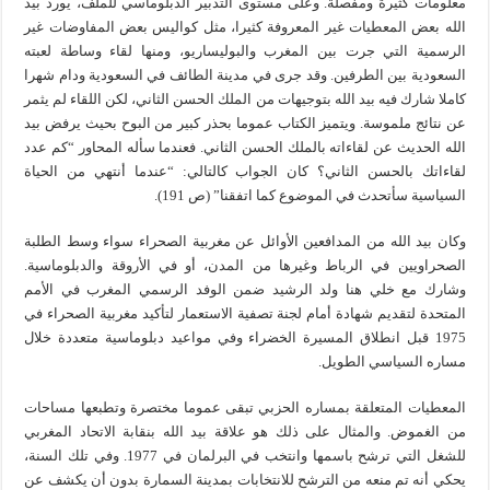
معلومات كثيرة ومفصلة. وعلى مستوى التدبير الدبلوماسي للملف، يورد بيد
الله بعض المعطيات غير المعروفة كثيرا، مثل كواليس بعض المفاوضات غير
الرسمية التي جرت بين المغرب والبوليساريو، ومنها لقاء وساطة لعبته
السعودية بين الطرفين. وقد جرى في مدينة الطائف في السعودية ودام شهرا
كاملا شارك فيه بيد الله بتوجيهات من الملك الحسن الثاني، لكن اللقاء لم يثمر
عن نتائج ملموسة. ويتميز الكتاب عموما بحذر كبير من البوح بحيث يرفض بيد
الله الحديث عن لقاءاته بالملك الحسن الثاني. فعندما سأله المحاور “كم عدد
لقاءاتك بالحسن الثاني؟ كان الجواب كالتالي: “عندما أنتهي من الحياة
السياسية سأتحدث في الموضوع كما اتفقنا” (ص 191).
وكان بيد الله من المدافعين الأوائل عن مغربية الصحراء سواء وسط الطلبة
الصحراويين في الرباط وغيرها من المدن، أو في الأروقة والدبلوماسية.
وشارك مع خلي هنا ولد الرشيد ضمن الوفد الرسمي المغرب في الأمم
المتحدة لتقديم شهادة أمام لجنة تصفية الاستعمار لتأكيد مغربية الصحراء في
1975 قبل انطلاق المسيرة الخضراء وفي مواعيد دبلوماسية متعددة خلال
مساره السياسي الطويل.
المعطيات المتعلقة بمساره الحزبي تبقى عموما مختصرة وتطبعها مساحات
من الغموض. والمثال على ذلك هو علاقة بيد الله بنقابة الاتحاد المغربي
للشغل التي ترشح باسمها وانتخب في البرلمان في 1977. وفي تلك السنة،
يحكي أنه تم منعه من الترشح للانتخابات بمدينة السمارة بدون أن يكشف عن