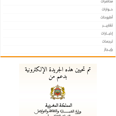
محاضرات
حـــوارات
أطروحات
تقاريـــــر
إخبــــارات
ترجمـات
بإيـــجاز