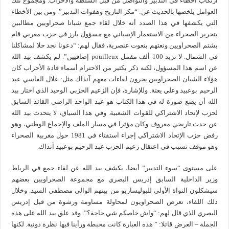
ارتكاب أخطاء في التدبير والتواصل من قبل السلطة والأحزاب. ومجموع تلك
العوامل يلخصها بالحديث عن: “مكر التاريخ وهفوات التدبير”. ومن بين الأخطاء
التي يكشفها في هذا الصدد أنه خلال لقاء جمع شبانا صحراويين مطالبين
بتحرير الصحراء من الاستعمار الإسباني مع مسؤول بارز في حزب مغربي قام
بشتم الصحراويين ونعتهم بنعوت عنصرية، فقال لهم: “دعونا نجد حلا لمشاكلنا
في الشمال. لا نريد 100 ألف مقمل pouilleux إضافيين”. لم يكشف بيد الله
عن اسم هذا المسؤول، لكنه ذكر بكثير من الاحترام أسماء قادة الأحزاب كان
هؤلاء الشبان الصحراويين يجرون لقاءات معهم آنذاك مثل: علال الفاسي عبد
الرحيم بوعبيد وعلي يعتة. وللإشارة، فإن الزعيم الحزبي الوحيد الذي اختار بيد
الله أن يضع صورة له في هذا الكتاب هو عبد الواحد الراضي القائد السابق
لحزب لإتحاد الاشتراكي للقوات الشعبية. وفي هذا السياق، لا يتحدث بيد الله
عن حدث تاريخي معروف وكان مؤثرا في مسار الملف والإجماع الوطني، وهو
رفض حزب الإتحاد الاشتراكي إجراء استفتاء في 1981 حول مغربية الصحراء
وهو موقف تسبب في اعتقال زعيم الحزب عبد الرحيم بوعبيد آنذاك.
على مستوى “سوء التدبير” أيضا، يكشف بيد الله عن لقاء جمع في الرباط
وزير الداخلية السابق إدريس البصري مع مجموعة الصحراويين بعضهم
سيشكلون النواة الأولى للبوليساريو من بينهم الوالي مصطفى السيد. وخلال
ذلك اللقاء، تعرض الصحراويون لمحاولة مساومة ورشوة من قبل إدريس
البصري الذي قال لهم: “واش خاصكم شي حاجة؟”. وقد علق بيد الله على هذه
الجملة – العرض قائلا: ” هذه العبارة كانت محبطة ورأينا فيها نظرة دونية. لكنها