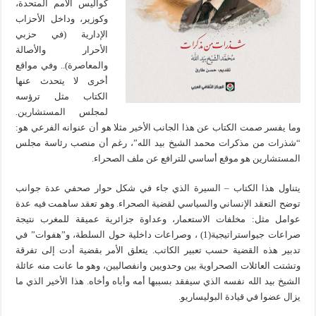
كواليس الأمم المتحدة،
وكوزير، وداخل الأحزاب
الإدارية (في حزبي
الأحرار والأصالة
والمعاصرة).. وفي مواقع
أخرى لا يتحدث عنها
الكتاب مثل ترؤسه
لمجلس المستشارين.
وما يفسر صمت الكتاب عن هذا الجانب الأخير مثلا هو أن عنوانه الفرعي هو:
“شذرات من مذكرات محمد الشيخ بيد الله”، رغم أن منصب رئاسة مجلس
المستشارين هو موقع أساسي للترافع عن ملف الصحراء.
يتناول هذا الكتاب – السيرة الذي جاء في شكل حوار صحفي عدة جوانب
توضح التعقد الإنساني والسياسي لقضية الصحراء. وهو تعقد ساهمت فيه عدة
عوامل مثل: مخلفات الاستعمار، وعداوة جزائرية عميقة للمغرب نتيجة
صراعات جيواستراتيجية(1) ، وصراعات داخلية حول السلطة، و”هفوات” في
تدبير هذه القضية حسب تعبير الكاتب. يتعلق الأمر بقضية أدت إلى تفرقة
وتشتت العائلات الصحراوية بين وحدويين وانفصاليين، وهو ما عانت منه عائلة
الشيخ بيد الله نفسه الذي سيفقد بسببها أمه وأباه وأخاه. هذا الأخير الذي ما
يزال عضوا في قيادة البوليساريو.