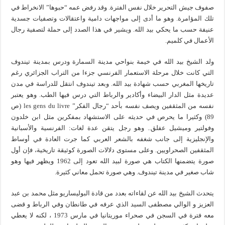
صفوف جيش التحرير خلال نفس الفترة. وقد رفض عمه “حبوها” الانخراط في
تلك المؤامرة. وهو ما أدى إلى مواجهات دامية واعتقالات وتصفيات جسدية
عنيفة حسب ما يحكي بيد الله. ويشير في هذا الصدد إلى حملة لتصفية رجال
الأعمال في كلميم.
ولد الشيخ بيد الله في خيمة بنواحي مدينة السمارة ودرس بمدينة تيندوف
التي كانت خلال مرحلة الاستعمار الفرنسي جزءا من التراب الجزائري رغم
تاريخها المغربي حسب شهادة بيد الله. وبعد تيندوف انتقل للدراسة في مدن
عديدة مثل الدار البيضاء وأكادير والرباط التي درس فيها الطب. وهو يعتبر
نفسه من المثقفين ويصف نفسه بأحد “رجال الفكر” les gens du livre (ص
89) وكثيرا ما يحرص في حديثه على الاستشهاد بمفكرين مثل ابن خلدون
وفولتير وميشيل عفلق.. وهو رجل يتقن عدة لغات: الفرنسية والأسبانية
والإنجليزية إلى جانب شغفه بالشعر العربي كما جرت العادة في أوساط
المثقفين الصحراويين. وعلى مستوى دلالات الصورة كوثيقة تاريخية، فإن أول
صورة يتضمنها الكتاب هي صورة لبيد الله تعود إلى 1962 ويظهر فيها وهو
شاب صغير في مدينة تيندوف. وهي صورة تحمل معاني كثيرة.
يتحدث الشيخ بيد الله عن لقاءاته بعدد من قادة البوليساريو مثل محمد بن عبد
العزيز و الوالي مصطفى السيد الذي عرفه في طانطان وفي الرباط و قضى
معه فترة في السجن في صحراء موريتانيا في مارس 1973 ، لكنه لا يعطي