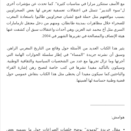
مع الأسف ستتكرر مرارا في مناسبات كثيرة”. كما تحدث عن مؤشرات أخرى
ل”سوء التدبير” تتمثل في اعتقالات تعسفية تعرض لها بعض الصحراويين
بسبب مواقفهم مثل حملة قمع لشبان صحراويين طالبوا باستعادة المغرب
للصحراء خلال مظاهرات بمدينة طانطان، ومنهم من دخل معتقل تازمامارات
السري مثل أخ محمد عبد العزيز، وهي أحداث واعتقالات سبق أن كشفت عنها
هيئة الإنصاف والمصالحة في تقريرها الشهير في 2004.
يثير هذا الكتاب العديد من الأسئلة حول وقائع من التاريخ المغربي الراهن.
وسبق أن نشرته جريدة “المساء” في إطار سلسلة الحوارات الهامة التي
أجرتها وما تزال تجريها مع عدد من الشخصيات السياسية والثقافية الوطنية.
وسيكون بالتأكيد مفيدا نشرها في كتب خاصة لتصبح رهن إشارة القراء
والباحثين.كما سيكون مفيدا أن يحظى مثل هذا الكتاب بنقاش عمومي حول
قضية وطنية حساسة لها أهميتها.
—————————
هوامش:
مقال جريدة “لوموند” يوضح خلفيات الصراعات حول ما يسميه بعض