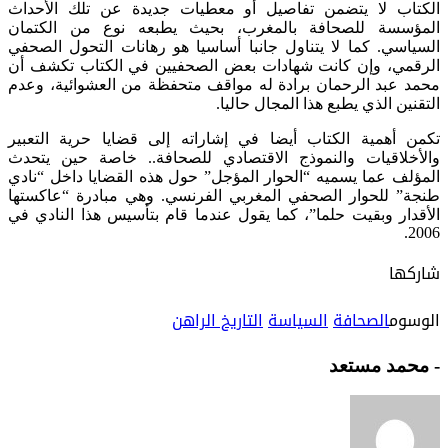
الكتاب لا يتضمن تفاصيل أو معطيات جديدة عن تلك الأحداث
المؤسسة للصحافة بالمغرب، بحيث يطبعه نوع من الكتمان
السياسي. كما لا يتناول جانبا أساسيا هو رهانات التحول الصحفي
الرقمي، وإن كانت شهادات بعض الصحفيين في الكتاب تكشف أن
محمد عبد الرحمان برادة له مواقف متحفظة من العشوائية، وعدم
التقنين الذي يطبع هذا المجال حاليا.
تكمن أهمية الكتاب أيضا في إشاراته إلى قضايا حرية التعبير
والأخلاقيات والنموذج الاقتصادي للصحافة.. خاصة حين يتحدث
المؤلف عما يسميه “الحوار المؤجل” حول هذه القضايا داخل “نادي
طنجة” للحوار الصحفي المغربي الفرنسي. وهي مبادرة “عاكستها
الأقدار وبقيت حلما”، كما يقول عندما قام بتأسيس هذا النادي في
2006.
شاركها
الوسوم
الصحافة
السياسة
التاريخ الراهن
- محمد مستعد