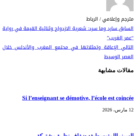
مترجم وإعلامي / الرباط
السابق
سارد وما سرد: شعرية الازدواج وثنائية القيمة في رواية
“عمر الغريب”
التالي
الإعاقة وتمثلاتها في مجتمع المغرب والأندلس خلال
العصر الوسيط
مقالات مشابهة
Si l’enseignant se démotive, l’école est coincée
12 مارس، 2026
السينماالمتوسطية: ضفاف نظرة مشتركة