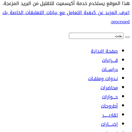
هذا الموقع يستخدم خدمة أكيسميت للتقليل من البريد المزعجة.
اعرف المزيد عن كيفية التعامل مع بيانات التعليقات الخاصة بك
.
processed
صفحة البداية
قـــراءات
دراســات
نـدوات وملفـات
محاضرات
حـــوارات
أطروحات
تقاريـــــر
إخبــــارات