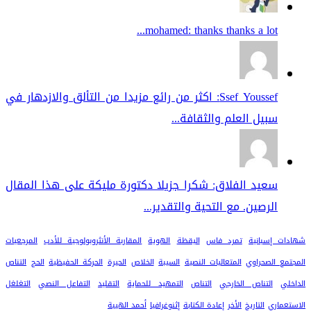
mohamed: thanks thanks a lot...
Ssef Youssef: اكثر من رائع مزيدا من التألق والازدهار في
سبيل العلم والثقافة...
سعيد الفلاق: شكرا جزيلا دكتورة مليكة على هذا المقال
الرصين. مع التحية والتقدير...
شهادات إسبانية
تمرد فاس
اليقظة
الهوية
المقاربة الأنثروبولوجية للأدب
المرجعيات
المجتمع الصحراوي
المتعاليات النصية
السيبة
الخلاص
الحيرة
الحركة الحفيظية
الحج
التناص
الداخلي
التناص الخارجي
التناص
التمهيد للحماية
التقليد
التفاعل النصي
التغلغل
الاستعماري
التاريخ
الأخر
إعادة الكتابة
إثنوغرافيا
أحمد الهيبة