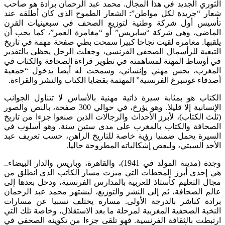
الثوري الجديد في هذا المجال. محمد عبد الرحمان برادة هو صاحب
شعار “جريدة لكل مواطن”: الشعار الطموح الذي كان أطلقه عند
تأسيس أول شركة وطنية لتوزيع الصحف في سبعينيات القرن
الماضي، وهي شركة “سابريس” أو “مغامرة العمر”، كما يحب أن
يلقبها. مغامرة لقيت نجاحا كبيرا سمحت بطي صفحة مهمة في تاريخ
التبعية للرأسمال الصحفي الفرنسي، وجعلت الرجل يحظى بالتقدير
في أوساط المهنة لمساهمته في تطوير قراءة الصحافة والكتاب في
المغرب، بحس مهني وإنساني، وسمحت له أيضا بدخول “جمعية
أصدقاء غوتنبرغ الفرنسية” المهتمة بقضايا الكتاب والنشر والقراءة.
الكتاب هو بمثابة سيرة ذاتية مهنية بالأساس لا تتناول الجوانب
الإنسانية إلا قليلا. وهو يؤرخ، في حوالي 300 صفحة، بالنص والصور
(ثلث الكتاب)، لأبرز الأحداث والرجالات الذين صنعوا جزءا من تاريخ
الصحافة والكتاب بالمغرب على مدى ستين سنة. وهو أسلوب في
السيرة يحمل ضمنيا رؤية خاصة للتاريخ الراهن، حسب تعريف عبد
الأحد السبتي، ولبعض إشكالياته المطروحة حاليا.
وجدة (مدينة المولد في 1941)، والقاهرة، وباريس والدار البيضاء..
هي إحدى أبرز المحطات التي ميزت مسار الكاتب الذي انطلق من
مجال التعليم كأستاذ للعربية بالمدارس الفرنسية، ودخل بعدها إلى
عالم الصحافة، ثم إلى النشر والتوزيع، ليشتهر محمد عبد الرحمان
برادة كناشر بالدرجة الأولى. مساره يختلف نسبيا عن مسارات
النخبة الصحفية المغربية لمرحلة ما بعد الاستقلال، وخاصة تلك التي
ارتبطت بالثقافة الفرنسية. فهو تلقى جزءا من تكوينه الصحفي في