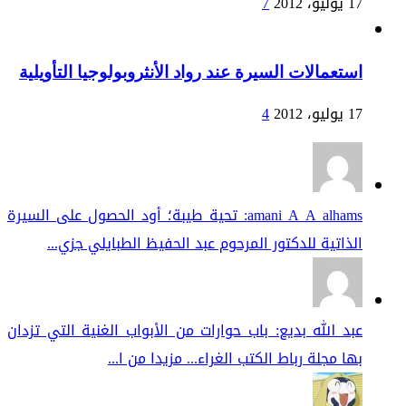
17 يوليو، 2012
7
استعمالات السيرة عند رواد الأنثروبولوجيا التأويلية
17 يوليو، 2012
4
amani A A alhams: تحية طيبة؛ أود الحصول على السيرة
الذاتية للدكتور المرحوم عبد الحفيظ الطبايلي جزي...
عبد الله بديع: باب حوارات من الأبواب الغنية التي تزدان
بها مجلة رباط الكتب الغراء... مزيدا من ا...