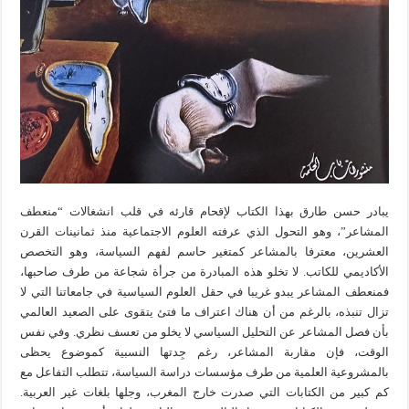
يبادر حسن طارق بهذا الكتاب لإقحام قارئه في قلب انشغالات “منعطف
المشاعر”، وهو التحول الذي عرفته العلوم الاجتماعية منذ ثمانينات القرن
العشرين، معترفا بالمشاعر كمتغير حاسم لفهم السياسة، وهو التخصص
الأكاديمي للكاتب. لا تخلو هذه المبادرة من جرأة شجاعة من طرف صاحبها،
فمنعطف المشاعر يبدو غريبا في حقل العلوم السياسية في جامعاتنا التي لا
تزال تنبذه، بالرغم من أن هناك اعتراف ما فتئ يتقوى على الصعيد العالمي
بأن فصل المشاعر عن التحليل السياسي لا يخلو من تعسف نظري. وفي نفس
الوقت، فإن مقاربة المشاعر، رغم جِدتها النسبية كموضوع يحظى
بالمشروعية العلمية من طرف مؤسسات دراسة السياسة، تتطلب التفاعل مع
كم كبير من الكتابات التي صدرت خارج المغرب، وجلها بلغات غير العربية.