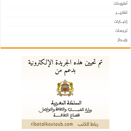
أطروحات
تقاريـــــر
إخبــــارات
ترجمـات
بإيـــجاز