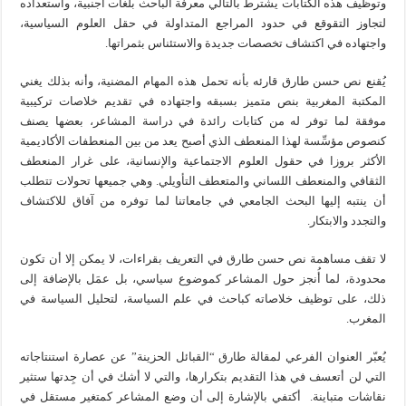
وتوظيف هذه الكتابات يشترط بالتالي معرفة الباحث بلغات أجنبية، واستعداده
لتجاوز التقوقع في حدود المراجع المتداولة في حقل العلوم السياسية،
واجتهاده في اكتشاف تخصصات جديدة والاستئناس بثمراتها.
يُقنع نص حسن طارق قارئه بأنه تحمل هذه المهام المضنية، وأنه بذلك يغني
المكتبة المغربية بنص متميز بسبقه واجتهاده في تقديم خلاصات تركيبية
موفقة لما توفر له من كتابات رائدة في دراسة المشاعر، بعضها يصنف
كنصوص مؤسِّسة لهذا المنعطف الذي أصبح يعد من بين المنعطفات الأكاديمية
الأكثر بروزا في حقول العلوم الاجتماعية والإنسانية، على غرار المنعطف
الثقافي والمنعطف اللساني والمتعطف التأويلي. وهي جميعها تحولات تتطلب
أن ينتبه إليها البحث الجامعي في جامعاتنا لما توفره من آفاق للاكتشاف
والتجدد والابتكار.
لا تقف مساهمة نص حسن طارق في التعريف بقراءات، لا يمكن إلا أن تكون
محدودة، لما أُنجز حول المشاعر كموضوع سياسي، بل عمَل بالإضافة إلى
ذلك، على توظيف خلاصاته كباحث في علم السياسة، لتحليل السياسة في
المغرب.
يُعبّر العنوان الفرعي لمقالة طارق “القبائل الحزينة” عن عصارة استنتاجاته
التي لن أتعسف في هذا التقديم بتكرارها، والتي لا أشك في أن جِدتها ستثير
نقاشات متباينة. أكتفي بالإشارة إلى أن وضع المشاعر كمتغير مستقل في