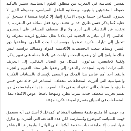
تفسير السياسة في المغرب من منطلق العلوم السياسية سيثير بالتأكيد
حفيظة المتشبثين بالبنيوية وبعقلانية الفاعل السياسي، وحفيظة الذين لا
يعتبرون المشاعر، حينما يودون الإشارة إليها، إلا كزاوية منسية لا تستحق أي
عناية كما يذكر حسن طارق. قد لن تختلف ردود فعل مماثلة في المغرب، إذا
وُثقت، عن النقاشات التي أثارها ولا يزال منعطف المشاعر على المستوى
العالمي. إلا أن مبادرات التجديد في بلادنا تظل مشاريع فريدة منعزلة، ولا
تتحول إلى تيارات فكرية تدعمها مؤسسات البحث العلمي، وتتلقفها دور
النشر، وتتبناها شعب التخصصات الأكاديمية كمواد ومسالك دراسية. ليس
هناك ما يلمح إلى أن وضعية البحث والباحث في بلادنا مقبلة على تغيير يذكر،
ولكننا كجامعيين، مدعوون، كشكل من النضال الثقافي، إلى التعريف
بالمبادرات الجدية المجددة، والدعوة إلى وضعها على محك التقييم والتجربة
والنقد. أحد أهم عناصر هذا المحك هو السعي للإمساك بالسياقات الفكرية
والسياسية التي أفرزت المنعطفات، منعطف المشاعر في حالة نص حسن
طارق، والسياقات التي تدعو لتبنيه في حالة المغرب. هذه العملية ستجعل من
تقييم تجريب منعطف جديد، تمرينا نظريا ومنهجيا ناضجا، عوض الاكتفاء بنقل
المنعطفات في انسياق متسرع لموضة فكرية مؤقتة.
من جهتي، أنا مقتنع بقيمة منعطف المشاعر كمدخل لا أشك في أنه سيعمق
فهمنا للسياسة كموضوع وكممارسة. لكن هذه القناعة، التي أشترك مع طارق
فيها، ليست إلا بداية تحديات ضخمة. أولاها الغنى الهائل لبيبليوغرافيا المشاعر