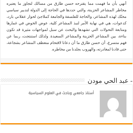
أنهي بأن ما فهمت مما يقترحه حسن طارق من مسالك لتجاوز ما يعتبره
مخاطر المشاعر الحزينة، والتي حددها في الحاجة إلى الدولة لتدبير سياسي
محنّك لهذه المشاعر، والحاجة للفلسفة والجامعة كملاجئ لحوار عقلاني بارد،
كدعوات، هي في نهاية الأمر لنبذ المشاعر كلية، عوض الخوض في غمارها
ومتابعة التحولات التي تشهدها والبحث عن سبل لمواجهات مثيرة قد تكون
بناءة، بين المشاعر الحزينة والمشاعر السعيدة. ولذلك استنتجت، ربما عن
فهم متسرع، أن حسن طارق ما أن دعانا لاقتحام منعطف المشاعر بشجاعة،
حتى قادنا لمغادرته، والهروب بجلدنا من مخاطره.
- عبد الحي مودن
أستاذ جامعي وباحث في العلوم السياسية