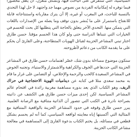
السياسية، التي ستفرض على الباحث فيها، وبشكل منعزل، أن يظل محصورا
فيما توفره له إمكانياته الفردية من نصوص مهما جد واجتهد. لا حل لهذا التحدي
بالنسبة للباحث، في المغرب أو غيره، إلا أن يترك مقارباته واستنتاجاته قابلة
للانفتاح باستمرار على ما يُنشر بدون توقف وما يصله من الإصدارات باللغات
التي يتمكن منها. التحدي الآخر يتعلق بالحاجة التي يتطلبها كل بحث للحسم في
الخيارات التي تتبناها الدراسة حتى ولو كان هذا الحسم مؤقتا. حسن طارق
اختار تبني المشاعر الحزينة لقبائل الهويات المتطاحنة، وعلى القارئ أن يحكم
على ما يقدمه الكاتب من دعائم لأطروحته.
ستكون موضوع مساءلة بدون شك، حَصْر اهتمامات حسن طارق في المشاعر
الحزينة التي حددها في الخوف والكراهية والاشمئزاز والاستياء، وتجنبه الخوض
في المشاعر السعيدة كالحب والرحمة والإخلاص، أو التضامن على غرار ما قام
به محمد سعدي مثلا في كتابه عن
ديناميات الهوية الاحتجاجية في حراك
الريف
، وهو الكتاب الذي يعد بدوره مساهمة مغربية رائدة في اقتحام عالم
المشاعر السياسية. لكن إحدى ميزات حسن طارق هي الكشف عن ذاتيته
بصراحة نادرة في الكتب التي تتصور أن الذاتية متنافية مع الرصانة العلمية.
يبرر حسن طارق وقوفه في حدود المشاعر الحزينة بالواقعية المتنافية مع
المثالية التي أكسبتها إياه معاينته لواقعه السياسي، كما أنه لم يحسم بشكل
قطعي في مسائله، بل يختم الكتاب بدعوة القارئ إلى المساهمة في معالجة
مشاعر الكاتب الحزينة.