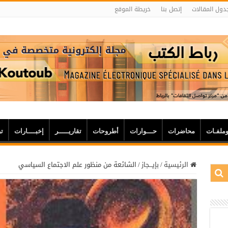
دول المقالات
إتصل بنا
خريطة الموقع
وملفـات
محاضرات
حـــوارات
أطروحات
تقاريـــــر
إخبــــارات
ت
الرئيسية
/
بإيـــجاز
/
الشائعة من منظور علم الاجتماع السياسي