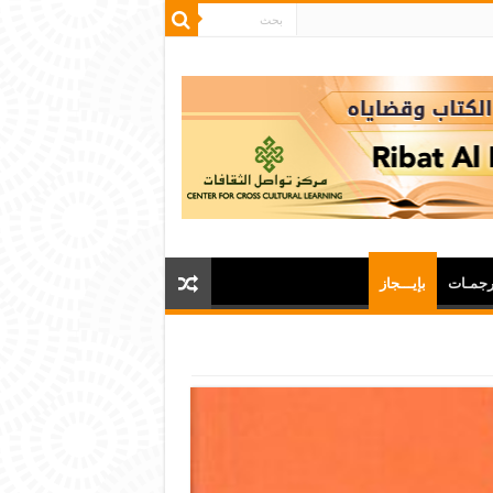
رجمـات
بإيـــجاز