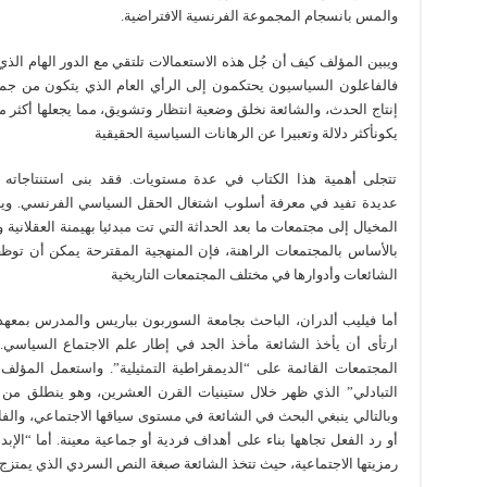
والمس بانسجام المجموعة الفرنسية الافتراضية.
ويبين المؤلف كيف أن جُل هذه الاستعمالات تلتقي مع الدور الهام الذي
فالفاعلون السياسيون يحتكمون إلى الرأي العام الذي يتكون من جمهو
إنتاج الحدث، والشائعة نخلق وضعية انتظار وتشويق، مما يجعلها أكثر 
يكونأكثر دلالة وتعبيرا عن الرهانات السياسية الحقيقية
تتجلى أهمية هذا الكتاب في عدة مستويات. فقد بنى استنتاجاته ال
عديدة تفيد في معرفة أسلوب اشتغال الحقل السياسي الفرنسي. وي
المخيال إلى مجتمعات ما بعد الحداثة التي تت مبدئيا بهيمنة العقلانية و
بالأساس بالمجتمعات الراهنة، فإن المنهجية المقترحة يمكن أن توظ
الشائعات وأدوارها في مختلف المجتمعات التاريخية
أما فيليب ألدران، الباحث بجامعة السوربون بباريس والمدرس بمعه
ارتأى أن يأخذ الشائعة مأخذ الجد في إطار علم الاجتماع السياسي. 
المجتمعات القائمة على “الديمقراطية التمثيلية”. واستعمل المؤلف مق
التبادلي” الذي ظهر خلال ستينيات القرن العشرين، وهو ينطلق من 
وبالتالي ينبغي البحث في الشائعة في مستوى سياقها الاجتماعي، والفا
أو رد الفعل تجاهها بناء على أهداف فردية أو جماعية معينة. أما “الإ
رمزيتها الاجتماعية، حيث تتخذ الشائعة صبغة النص السردي الذي يمتزج 