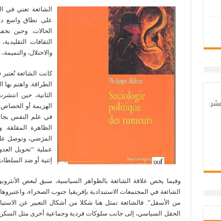
الشائعة تعني في الو
على نطاق واسع د
الحالات. وحين نح
الثقافات التقليدي
والاختلال، والنميمة، 
كانت الشائعة تُعتبر
الطرافة. واهتم بها 
الثانية، حين انتشر
عشر:
الهزيمة أو الخصاص ف
في علم النفس بجام
الظاهرة المقلقة. 
المرَضي، وتوصل على 
عملية “تحويل العدوان
إثنية أو ضد السلطات 
وفيما يخص علاقة الشائعة بالظواهر السياسية، سبق لبعض الأنثروبول
الشائعة في المجتمعات الاستبدادية بإفريقيا جنوب الصحراء، واعتبروها
من الأسفل”. فالشائعة تمثل هنا شكلا من أشكال التعبير عن الاستياء 
الحقل السياسي، إلى جانب سلوكات فردية وجماعية أخرى مثل السكن ال