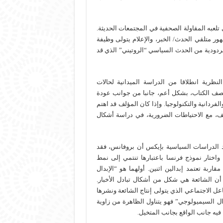
 تلعبه المقاولة الصحفية في المجتمعات الحديثة.
ر متلقي الحدث/ الخبر، والإعلام يتولى وظيفة
مردودية من الحدث السياسي “الروتيني” الذي قد
نظرية انطلاقا من الدراسة الميدانية لحالات
صف الكتاب، بشكل أعم، جانبا من جوانب عودة
الفردانية والتكنولوجيا. وإذا كان المؤلف قد اهتم
ف، مع الاحتياطات الضرورية، في دراسة أشكال
د الدراسات السياسية بإيكس أن بروفانس، فقد
واختار نموذج فرنسا باعتبارها تنتمي إلى نمط
اربة تعتمد إبدالين اثنين. أولهما هو “الإبدال
أن الشائعة هي شكل من أشكال تبادل الأخبار.
عل الاجتماعي الذي يتولى إنتاج الشائعة ونشرها
بدال السيميولوجي” فهو يتناول الظاهرة من زاوية
فيه جانب الواقع بجانب المتخيل.