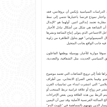
د الدراسات السياسية بإيكس أن بروفانس، فقد
واختار نموذج فرنسا باعتبارها تنتمي إلى نمط
اربة تعتمد إبدالين اثنين. أولهما هو “الإبدال
أن الشائعة هي شكل من أشكال تبادل الأخبار.
عل الاجتماعي الذي يتولى إنتاج الشائعة ونشرها
بدال السيميولوجي” فهو يتناول الظاهرة من زاوية
فيه جانب الواقع بجانب المتخيل
وقا موازية للأخبار، ووسيلة يوظفها الفاعلون
 السياسي الحديث، مثل الشفافية، والتعددية،
اها تلجأ إلى ترويج الشائعات التي تعتمد موضوع
دو. وفيما يخص الصراع الانتخابي، بين أطراف
امي” التي انتشرت ابتداء من ثمانينيات القرن
تشر خبر زواج أو علاقة غرامية تربط المنتخب أو
تم الربط بين هذه العلاقة وبين بعض الإجراءات
ح الساكنة الفرنسية الأصلية. وقد تبين أن اليمين
ليسار الذين يتهمهم بالمساهمة في “تلويث الدم”