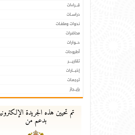
قـــراءات
دراســات
نـدوات وملفـات
محاضرات
حـــوارات
أطروحات
تقاريـــــر
إخبــــارات
ترجمـات
بإيـــجاز