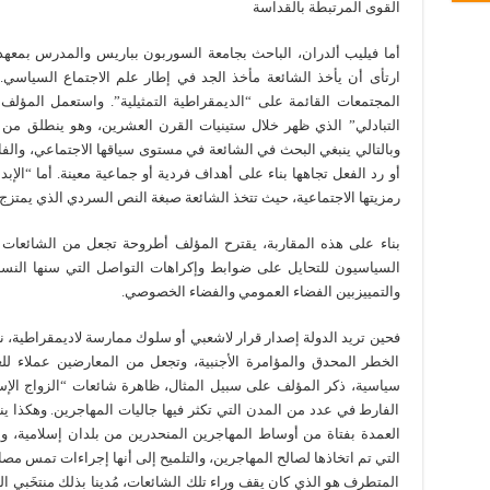
القوى المرتبطة بالقداسة
أما فيليب ألدران، الباحث بجامعة السوربون بباريس والمدرس بمعه
ارتأى أن يأخذ الشائعة مأخذ الجد في إطار علم الاجتماع السياسي. 
المجتمعات القائمة على “الديمقراطية التمثيلية”. واستعمل المؤلف مق
التبادلي” الذي ظهر خلال ستينيات القرن العشرين، وهو ينطلق من 
وبالتالي ينبغي البحث في الشائعة في مستوى سياقها الاجتماعي، والفا
أو رد الفعل تجاهها بناء على أهداف فردية أو جماعية معينة. أما “الإ
رمزيتها الاجتماعية، حيث تتخذ الشائعة صبغة النص السردي الذي يمتزج 
بناء على هذه المقاربة، يقترح المؤلف أطروحة تجعل من الشائعات س
السياسيون للتحايل على ضوابط وإكراهات التواصل التي سنها النسق
والتمييزبين الفضاء العمومي والفضاء الخصوصي.
فحين تريد الدولة إصدار قرار لاشعبي أو سلوك ممارسة لاديمقراطية، نر
الخطر المحدق والمؤامرة الأجنبية، وتجعل من المعارضين عملاء للع
سياسية، ذكر المؤلف على سبيل المثال، ظاهرة شائعات “الزواج الإسل
الفارط في عدد من المدن التي تكثر فيها جاليات المهاجرين. وهكذا ين
العمدة بفتاة من أوساط المهاجرين المنحدرين من بلدان إسلامية، وي
التي تم اتخاذها لصالح المهاجرين، والتلميح إلى أنها إجراءات تمس مصال
المتطرف هو الذي كان يقف وراء تلك الشائعات، مُدينا بذلك منتخَبي ا