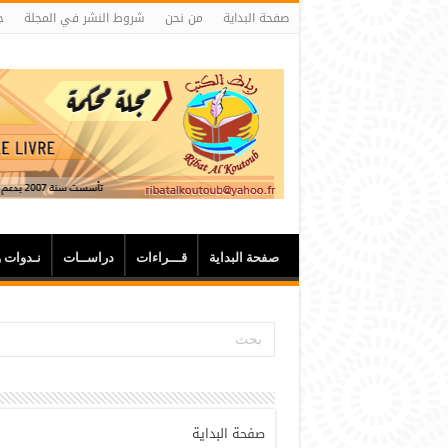
صفحة البداية
من نحن
شروط النشر في المجلة
ج
صفحة البداية
قـــراءات
دراســات
نـدوات 
صفحة البداية