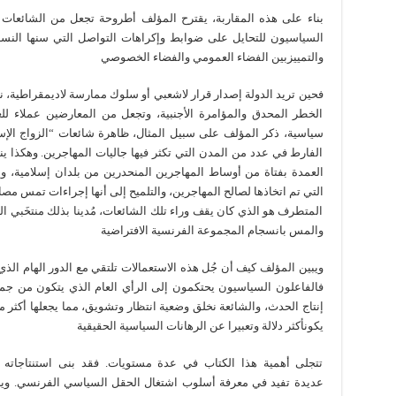
بناء على هذه المقاربة، يقترح المؤلف أطروحة تجعل من الشائعات س
السياسيون للتحايل على ضوابط وإكراهات التواصل التي سنها النسق
والتمييزبين الفضاء العمومي والفضاء الخصوصي
فحين تريد الدولة إصدار قرار لاشعبي أو سلوك ممارسة لاديمقراطية، نر
الخطر المحدق والمؤامرة الأجنبية، وتجعل من المعارضين عملاء للع
سياسية، ذكر المؤلف على سبيل المثال، ظاهرة شائعات “الزواج الإسل
الفارط في عدد من المدن التي تكثر فيها جاليات المهاجرين. وهكذا ين
العمدة بفتاة من أوساط المهاجرين المنحدرين من بلدان إسلامية، وي
التي تم اتخاذها لصالح المهاجرين، والتلميح إلى أنها إجراءات تمس مصال
المتطرف هو الذي كان يقف وراء تلك الشائعات، مُدينا بذلك منتخَبي ا
والمس بانسجام المجموعة الفرنسية الافتراضية
ويبين المؤلف كيف أن جُل هذه الاستعمالات تلتقي مع الدور الهام الذي
فالفاعلون السياسيون يحتكمون إلى الرأي العام الذي يتكون من جمهو
إنتاج الحدث، والشائعة نخلق وضعية انتظار وتشويق، مما يجعلها أكثر 
يكونأكثر دلالة وتعبيرا عن الرهانات السياسية الحقيقية
تتجلى أهمية هذا الكتاب في عدة مستويات. فقد بنى استنتاجاته ال
عديدة تفيد في معرفة أسلوب اشتغال الحقل السياسي الفرنسي. وي