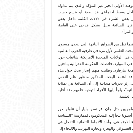
هلة الأولى الخبر غير المؤكد والذي يتم تداوله
اخل وسط اجتماعي قد يضيق أو يتسع حسب
فر بعض الشيء في دلالات الكلمة داخل بعض
ة، فإن الشائعة تحيل بشكل قدحي على العامة،
والمرأة
 فيما قبل من الظواهر التافهة التي تتعدى مستوى
البحث العلمي لأول مرة في ظرفية الحرب العالمية
ت في الولايات المتحدة الأمريكية شائعات حول
ي الموارد، فاتصلت الحكومة الفدرالية بباحثين
عة هارفارد، وطلبت منهم إنجاز بحث حول هذه
وقد اعتمد البحث المذكور منظور علم النفس
إثر تحريات ميدانية إلى أن الشائعة هي بمثابة
ية”، يلجأ إليها الأفراد لتوجيه قلقهم ضد أقلية
العلمية.
وجيين مثل جان- فرانسوا بايار أن تناولوا دور
 أسلوبا يلجأ إليه المحكومون لممارسة “السياسة
الاجتماعي، وأحد الأنماط التلقائية للتدخل في
عشوائي والهجرة وتجارة التهريب والالتجاء إلى