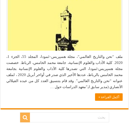
ملف “نحن والتاريخ العالمي“، مجلة هسبِريس–تَمودا، المجلد 55، الجزء 1،
2020. كلية الآداب والعلوم الإنسانية، جامعة محمد الخامس، الرباط. خصصت
مجلة هسبِريس-تَمودا، التي تصدرها كلية الآداب والعلوم الإنسانية بجامعة
محمد الخامس بالرباط، عددها الأخير الذي صدر في أواخر أبريل 2020 ، لملف
عنوانه “نحن والتاريخ العالمي”. وقد قام بتنسيق العدد كل من عبده الفيلالي
الأنصاري (مدير سابق لـ”معهد الدراسات حول …
أكمل القراءة »