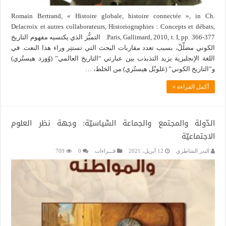
Romain Bertrand, « Histoire globale, histoire connectée », in Ch.
Delacroix et autres collaborateurs, Historiographies : Concepts et débats,
Paris, Gallimard, 2010, t. I, pp. 366-377. التميُّز الذي يكتسيه مفهوم التاريخ
الكوني مضلِّلٌ، بسبب تعدد مقاربات البحث التي تستتِر وراء هذا النعت. في
اللغة الإنجليزية يزيد التذبذب بين عبارتي “التاريخ العالمي” (وُورد هيستُري)
و”التاريخ الكوني” (غلوبْل هيستُري) من الخلط، …
أكمل القراءة »
الدّولة والمجتمع والجماعة السِّياسيّة: وجهة نظر العلوم
الاجتماعيّة
البدر الشاطري
12 أبريل، 2021
قـــراءات
0
709