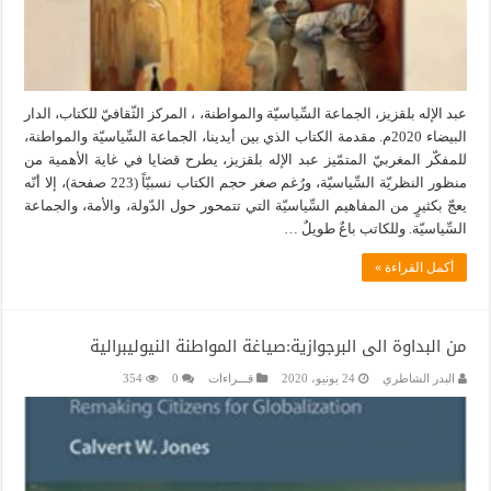
عبد الإله بلقزيز، الجماعة السِّياسيّة والمواطنة، ، المركز الثّقافيّ للكتاب، الدار
البيضاء 2020م. مقدمة الكتاب الذي بين أيدينا، الجماعة السِّياسيّة والمواطنة،
للمفكّر المغربيّ المتمّيز عبد الإله بلقزيز، يطرح قضايا في غاية الأهمية من
منظور النظريّة السِّياسيّة، ورُغم صغر حجم الكتاب نسبيّاً (223 صفحة)، إلا أنّه
يعجّ بكثيرٍ من المفاهيم السِّياسيّة التي تتمحور حول الدّولة، والأمة، والجماعة
السِّياسيّة. وللكاتب باعٌ طويلٌ …
أكمل القراءة »
من البداوة الى البرجوازية:صياغة المواطنة النيوليبرالية
البدر الشاطري
24 يونيو، 2020
قـــراءات
0
354