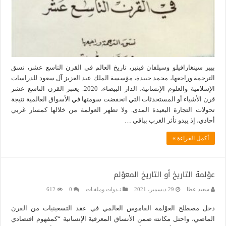
بيير سينغارافيلو وسيلفان فينير، تاريخ العالم في القرن التاسع عشر، نسق
الترجمة وراجعها، محمد حبيدة، مؤسسة الملك عبد العزيز آل سعود للدراسات
الإسلامية والعلوم الإنسانية، الدار البيضاء، 2020. يعتبر القرن التاسع عشر
قرن الأشياء أو المستحدثات التي انخفضت سومتها في الأسواق العالمية نتيجة
تحولات التجارة البعيدة المدى. ولا تظهر العولمة من خلالها كمسار غربي
أحادي، إذ يبدو تأثر الغرب بباقي …
أكمل القراءة »
عوْلمة التاريخ أو التاريخ المعوْلم
سعيد عطا
29 ديسمبر، 2021
نـدوات وملفـات
0
612
دخل مصطلح العوْلمة القاموس العالمي في عقد التسعينيات من القرن
الماضي، واحتل مكانته ضمن الأنساق المعرفية الإنسانية “كمفهوم اقتصادي