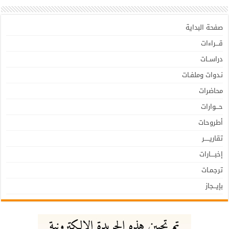
صفحة البداية
قـــراءات
دراســات
نـدوات وملفـات
محاضرات
حـــوارات
أطروحات
تقاريـــــر
إخبــــارات
ترجمـات
بإيـــجاز