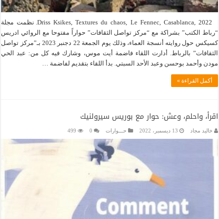
Driss Ksikes, Textures du chaos, Le Fennec, Casablanca, 2022. نظمت مجلة
“رباط الكتب” بشراكة مع “مركز تواصل الثقافات” حواراً مفتوحا مع الروائي ادريس
كسيكس حول روايته أنسجة العماء، وذلك يوم الجمعة 22 دجنبر 2023 بـ”مركز تواصل
الثقافات” بالرباط. أدارت اللقاء فاضمة أيت موس، وشارك فيه كل من: عبد الحي
مودن وأحمد بوحسن وعبد الأحد السبتي. بدأ اللقاء بتقديم لفاضمة …
أكمل القراءة »
اقرأ، واحلم، وعش: حوار مع بوريس سيرولنيك
خاليد مجاد
13 ديسمبر، 2022
حـــوارات
0
499