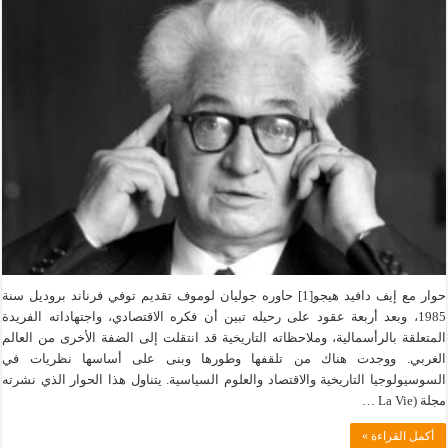
حوار مع إيف دافيد هيجو[1] حاوره جوليان لوموف تقديم توفي فرناند بروديل سنة
1985، وبعد أربعة عقود على رحيله تبين أن فكره الاقتصادي، واجتهاداته الفريدة
المتعلقة بالرأسمالية، وملاحظاته التاريخية قد انتقلت إلى الضفة الأخرى من العالم
الغربي. ووجدت هناك من تلقفها وطورها وبنى على أساسها نظريات في
السوسيولوجيا التاريخية والاقتصاد والعلوم السياسية. يتناول هذا الحوار الذي نشرته
مجلة (La Vie …
أكمل القراءة »