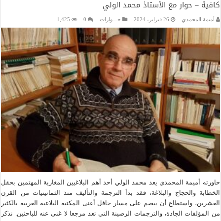
كافية – حوار مع الأستاذ محمد الولي
أميمة المحمدي
26 فبراير، 2024
حـــوارات
0
1,425
حاورته أميمة المحمدي يعد محمد الولي أحد أهم البلاغيين المغاربة المهتمين بحقل
الخطابة والحجاج والبلاغة، فقد بدأ الترجمة والتأليف منذ الثمانينيات من القرن
العشرين، واستطاع أن يبصم على مسار حافل أغنى المكتبة البلاغية العربية بالكثير
من المؤلفات الجادة، والترجمات الرصينة التي تعد مرجعا لا غنى عنه للباحثين. نذكر