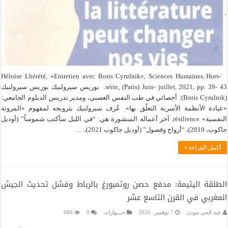
Héloïse Lhérété, «Entretien avec Boris Cyrulnik», Sciences Humaines, Hors-
série, (Paris) Juin- juillet, 2021, pp. 39- 43. بوريس سيرولنيك بوريس سيرولنيك
(Boris Cyrulnik): أخصائي في طب النفس العصبي، ومدير تدريس الدبلوم الجامعي:
«عيادة الأنظمة الأسرية التعلّق بها». عُرف سيرولنيك بترويجه لمفهوم «المرونة
النفسية» résilience. آخر أعماله المنشورة هي: “في الليل سأكتب شموساً” (أوديل
جاكوب، 2019)، “أرواح وفصول” (أوديل جاكوب 2021)، …
أكمل القراءة »
الطلقة اليتيمة: مدفع حصن روتمبورغ بالرباط وفشل تحديث الجيش
المغربي في القرن التاسع عشر
عبد الحي مودن
7 نوفمبر، 2020
حـــوارات
0
686