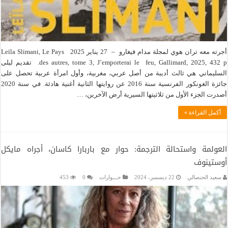
أجرته معه تران هوي لمجلة مدام فيغارو – 27 يناير 2025 Leïla Slimani, Le Pays
des autres, tome 3, J’emporterai le feu, Gallimard, 2025, 432 p. تقديم ليلى
السليماني هي ثالث أديبة من أصل عربي، مغربية، وأول امرأة عربية تحصل على
جائزة الغونكور الفرنسية سنة 2016 عن روايتها الثانية أغنية هادئة. في سنة 2020
أصدرت الجزء الأول من ثلاثيتها السيرية أرض الآخرين، …
أكمل القراءة »
العولمة واستحالة الترجمة: حوار مع باربارا كاسان، أجراه مايكل
أوستينوف
سعيد الحنصالي
22 ديسمبر، 2024
حـــوارات
0
453