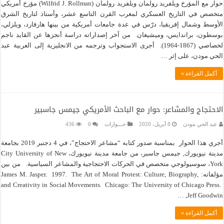
حوار مع المؤرخ ويلفريد رولمان ويلفريد رولمان (Wilfrid J. Rollman) مؤرخ أمريكي
متخصص في التاريخ العسكري لمغرب القرن التاسع عشر، وأستاذ لتاريخ الشرق
الأوسط وشمال إفريقيا، درّس في عدة جامعات أمريكية من بينها هارفارد، ويلزلي،
بوسطون، براندايس، وميشيغان. من آخر إصداراته دراسة أنجزها عن القايد ناجم
لخصاصي (1867-1964). أجرى الاستجواب وترجمه من الانجليزية إلى العربية عبد
الحي مودن، على إثر …
أكمل القراءة »
الاحتجاج والمشاعر: حوار مع الباحث الأمريكي جيمس جاسبير
عبد الحي مودن
8 أبريل، 2020
حـــوارات
0
436
أجري هذا الحوار بمناسبة صدور كتابه “مشاعر الاحتجاج”، في 4 دجنبر 2019 بجامعة
مدينة نيويورك, جيمس جاسبر، من جامعة مدينة نيويورك، City University of New
York، سوسيولوجي متخصص في الحركات الاحتجاجية والمشاعر السياسية. من بين
مؤلفاته: James M. Jasper. 1997. The Art of Moral Protest: Culture, Biography,
and Creativity in Social Movements. Chicago: The University of Chicago Press.
Jeff Goodwin, …
أكمل القراءة »