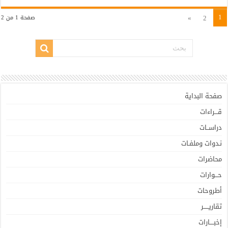
1
»
2
صفحة 1 من 2
صفحة البداية
قـــراءات
دراســات
نـدوات وملفـات
محاضرات
حـــوارات
أطروحات
تقاريـــــر
إخبــــارات