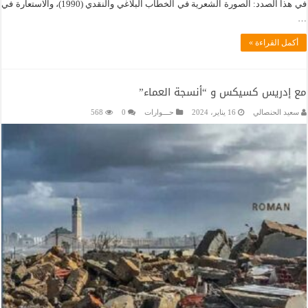
في هذا الصدد: الصورة الشعرية في الخطاب البلاغي والنقدي (1990)، والاستعارة في
…
أكمل القراءة »
مع إدريس كسيكس و “أنسجة العماء”
سعيد الحنصالي
16 يناير، 2024
حـــوارات
0
568