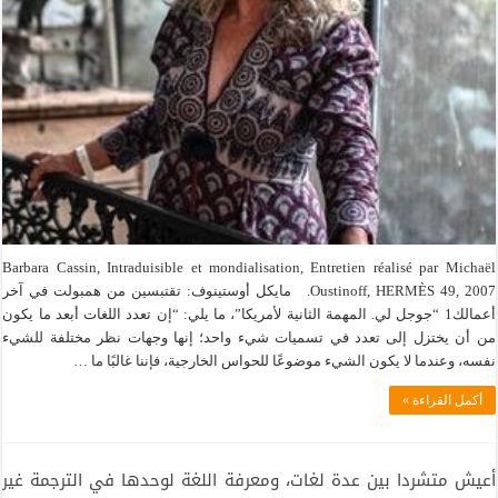
Barbara Cassin, Intraduisible et mondialisation, Entretien réalisé par Michaël
Oustinoff, HERMÈS 49, 2007. مايكل أوستينوف: تقتبسين من همبولت في آخر
أعمالك1 “جوجل لي. المهمة الثانية لأمريكا”، ما يلي: “إن تعدد اللغات أبعد ما يكون
من أن يختزل إلى تعدد في تسميات شيء واحد؛ إنها وجهات نظر مختلفة للشيء
نفسه، وعندما لا يكون الشيء موضوعًا للحواس الخارجية، فإننا غالبًا ما …
أكمل القراءة »
أعيش متشردا بين عدة لغات، ومعرفة اللغة لوحدها في الترجمة غير