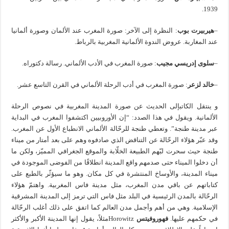
1939.
–
هيربيرت بوب
: النظرة إلى الآخر: صورة المغرب عند الألمان وصورة ألمانيا
عند المغاربة. عروض الندوة الألمانية المغربية بالرباط.
–
سلوى إدريسي مجيب
: صورة المغرب في الأدب الألماني. رسالة دكتوراه.
–
خالد لزعر
: صورة المغرب في أدب الرحلة الألماني في القرن التاسع عشر.
و ينتقل الكاتبإلى الحديث عن صورة المدينة المغربية في نصوص الرحلة
الألمانية. ويقول في هذا الصدد: “إن الأوروبيين اكتشفوا المغرب في البداية
عبر مدينة طنجة”. وتعطي طنجة للرحّالة الألماني الانطباع الأول عن المغرب.
وقد عبّر هؤلاء الرحّالة عن التناقض الذي صادفوه وهم على بعد أمتار من ميناء
طنجة حيث سحرت لبّهم الطبيعة الخلّابة والموقع الجغرافي المميّز، ولكن ما
أن دخلوا الميناء حتى صدمهم واقع المدينة انطلاقًا من الفوضى الموجودة في
ميناء المدينة، والأوساخ المنتشرة في كل مكان. وهو ما سيؤثّر بالطبع على
كتاباتهم عن باقي مدن المغرب، مثل مدينة فاس المغربية. واهتمّ هؤلاء
الرحّالة بالمدن الرئيسية في البلد مثل فاس التي ترمز إلى المدينة المشرقية
الإسلامية. وهي من أهم وأجمل مدن العالم كما اتفق على ذلك أغلب الرحّالة
في حكمهم عليها.
فهوروفيتس
Horowitzمثلاً، يقول إنها المدينة الأكبر والأكثر