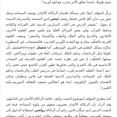
تدوم طويلًا، عندما يتعلّق الأمر بحرب مع قوة أوربية”.
يركّز المؤلف أيضًا على مسألة اهتمام الرحّالة الألمان بوصف المساجد ونقل
صور من تديّن أهل فاس، فينقل وصف
لينتس
لدور المسجد والمدرسة الدينية،
اذ يقول: “يقتصر الدرس في أغلب المدارس الدينية على القراءة والكتابة
وحفظ القرآن، وفي بعض المراكز العليا يتم تلقين بعض العلوم الأخرى،
كالقانون والتاريخ وعلم الفلك والطب والكيمياء والشعر”. ويصف العلوم
العربية بالتخلّف مقارنة مع التقدم الأوربي الحديث، فالتخصصات غير المتطورة
تذكرّه بشكل التعليم في القرون الوسطى. أما
شفيغل
Schwegelفيضيف بأن
علومًا مثل الرياضيات وعلم الفلك تدرسّان أيضًا في تطوان ومراكش، لكنه
يصفها بالتخلّف، إذ هي في نظره تعتمد على العلوم القديمة في المصادر
الأندلسية في تلك الفترة، والتي تجاوزها تطور القرن التاسع عشر، ففي رأيه
“يتم اعتماد التقليد القديم لعرب اسبانيا في تدريس الطب والرياضيات وعلم
الفلك في المساجد والمدارس الدينية العتيقة في فاس وتطوان وحتّى
الاهتمام بالفنون التكوينية، إنما هو انعكاس ضعيف للثقافة الموريســكية
الكبيرة”.
كما يتطرق المؤلف لموضوع التشدد وكيف عالجه الرحّالة الألمان في كتاباتهم،
وقد أدرك بأن الرحّالة الألمان يعتبرون منعهم من ولوج المساجد قمة في
التشدد الديني لدى سكّان فاس، رغم أن الرحّالة
رولفس
استطاع الدخول إلى
مسجد القرويين متخفّياً في ملابس مسلم، والذي اعتبره من” أغنى مساجد