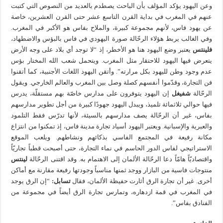
وعن اليهود يؤكد المؤلف بأن الباحث يصطدم بالعديد من النصوص التي كتبت
عنهم في المغرب في بداية القرن التاسع عشر حتى القرن العشرين، خاصة
عن يهود فاس، لأنهم مجموعة كبيرة، والملاح بفاس هو الأكبر في المغرب.
وفي الغالب يربط هؤلاء الرحّالة صورة اليهودي في فاس بالبؤس والاضطهاد،
فلينتس
يعتبر وضع اليهود هنا هو الأخطر، إذ “لا توجد أي بلاد على وجه الأرض
يتعرض فيها اليهود للاحتقار مثل المغرب. ويتحمل شعب الله المختار بؤس
عدم وجود وطن لليهود بكل مرارته”. وأتقن اليهود اللغات الأجنبية، كما أتقنوا
فن التجارة، وقدّموا أنفسهم كصلة وصل بين المغرب والعالم الخارجي. ويقول
الرحّالة
شفيغل
إن اليهود يتوفرون على مدارس خاصّة بهم مستقلّة، يدرس
فيها حوالي ثلاثمائة تلميذ، ويبدل اليهود جهودًا كبيرة من أجل تطوير مدارسهم
بفاس، غير أن الرحّالة يصف مدارسهم بالسيئة، لأنها تدرّس فقط التلمود
والعبرية والإسبانية. ويعتبر اليهود أسياد تجارة مدينة فاس، إذ تمكنوا من انتزاع
مكانة رفيعة في المجتمع الفاسي بذكائهم ونشاطهم. ويلعب الموقع
الاستراتيجي لفاس الدور الحاسم في نماء التجارة، حتى أصبحت قطباً تجاريّاً
واقتصاديّاً هامّاً دعا الرحّالة الألمان إلى الاهتمام به. وقد اقتنى الرحّالة
لينتس
منتوجات فاسية من البازار ووجد ثمنها مناسباً وجودتها رفيعة مقارنة مع أماكن
أخرى. غير أن تجارة الرق أثارت حفيظة الألمان، فقال
تسابل:
“إن الرق يوجد
في المغرب في قمة ازدهاره، وتمارس تجارة الرق أيضاً في مجموعة من
الفنادق بفاس”.