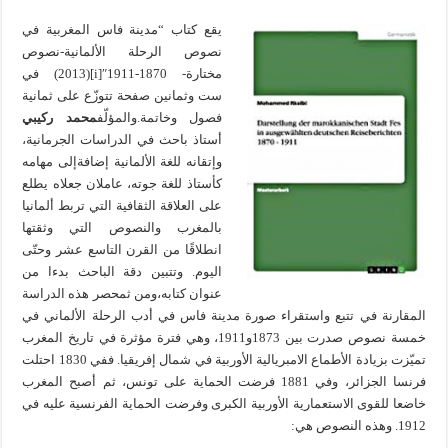
يقع كتاب “مدينة فاس المغربية في
نصوص الرحلة الألمانية-نصوص
مختارة- 1870-1911″[i](2013) في
ست وثمانين صفحة تتوزّع على ثمانية
فصول وخاتمة.والمؤلّف
محمد ركيبي
أستاذ باحث في الدراسات الجرمانية،
وإتقانه للغة الألمانية إضافةإلى مهامه
كأستاذ للغة جوته، عاملان جعلاه يطلع
على العلاقة الثقافية التي تربط ألمانيا
بالمغرب والنصوص التي وثقتها
انطلاقًا من القرن التاسع عشر وحتّى
اليوم. وتتبين دقة الباحث بدءا من
عنوان كتابه،ومن ثمحصر هذه الدراسة
المقارنة في تتبع واستقراء صورة مدينة فاس في أدب الرحلة الألماني في
خمسة نصوص صدرت بين 1873و1911، وهي فترة مؤثرة في تاريخ المغرب
تميّزت بزيادة الأطماع الامبريالية الأوربية في شمال إفريقيا. ففي 1830 احتلت
فرنسا الجزائر، وفي 1881 فرضت الحماية على تونس، ثم أصبح المغرب
خاضعا للقوى الاستعمارية الأوربية الكبرى وفرضت الحماية الفرنسية عليه في
1912. وهذه النصوص هي: