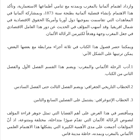
وازداد اهتمام ألمانيا بالمغرب وبمدنه مع تنامي أطماعها الاستعمارية، وتأكد
هذا الاهتمام بإنشاء قنصلية ألمانية بطنجة سنة 1873، وبمشاركة ألمانيا في
المعاهدات التي تقاسمت بموجبها دول أوربا وأمريكا الحقوق الاقتصادية في
شمال افريقيا. وقد أسهب المؤلف في الحديث عن دور هذا العامل الاقتصادي
في جعل المغرب وجهة وهدفاً لكثيرمن الرحّالة الألمان.
ويمكننا حصر فصول هذا الكتاب في ثلاثة أجزاء مترابطة مع بعضها البعض،
يمكن ترتيبها على الشكل الآتي:
1.أدب الرحلة الألماني والمغرب: ويضم هذا القسم الفصل الأول والفصل
الثاني من الكتاب.
2.الخطاب التاريخي الجغرافي: ويضم الفصل الثالث حتى الفصل السادس.
3. الخطاب الإثنوغرافي: يشتمل على الفصلين السابع والثامن.
وسأقتصر في هذا العرض على أهم القضايا التي تمثل جوهر قراءة المؤلف
لنصوص الرحّالة الألمان التي تقدّم صورًا متداخلة، مختلفة ومتنوعة، اذ أنّ
المؤلفات أجمعت على مدى الأهمية الكبيرة التي يشكلها هذا الاهتمام العلمي
الألماني بالمغرب وبمدنه، خاصّة مدينة فاس.