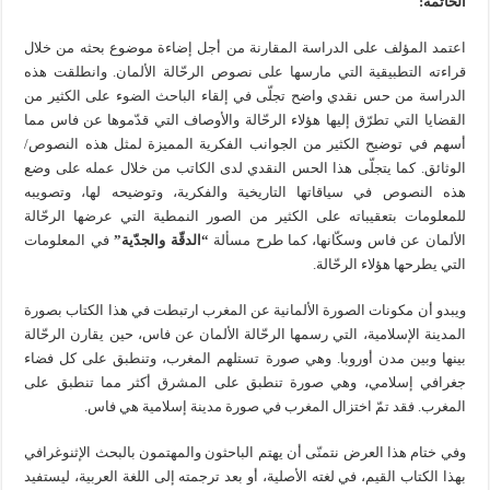
الخاتمة:
اعتمد المؤلف على الدراسة المقارنة من أجل إضاءة موضوع بحثه من خلال
قراءته التطبيقية التي مارسها على نصوص الرحّالة الألمان. وانطلقت هذه
الدراسة من حس نقدي واضح تجلّى في إلقاء الباحث الضوء على الكثير من
القضايا التي تطرّق إليها هؤلاء الرحّالة والأوصاف التي قدّموها عن فاس مما
أسهم في توضيح الكثير من الجوانب الفكرية المميزة لمثل هذه النصوص/
الوثائق. كما يتجلّى هذا الحس النقدي لدى الكاتب من خلال عمله على وضع
هذه النصوص في سياقاتها التاريخية والفكرية، وتوضيحه لها، وتصويبه
للمعلومات بتعقيباته على الكثير من الصور النمطية التي عرضها الرحّالة
الألمان عن فاس وسكّانها، كما طرح مسألة
“الدقّة والجدّية”
في المعلومات
التي يطرحها هؤلاء الرحّالة.
ويبدو أن مكونات الصورة الألمانية عن المغرب ارتبطت في هذا الكتاب بصورة
المدينة الإسلامية، التي رسمها الرحّالة الألمان عن فاس، حين يقارن الرحّالة
بينها وبين مدن أوروبا. وهي صورة تستلهم المغرب، وتنطبق على كل فضاء
جغرافي إسلامي، وهي صورة تنطبق على المشرق أكثر مما تنطبق على
المغرب. فقد تمّ اختزال المغرب في صورة مدينة إسلامية هي فاس.
وفي ختام هذا العرض نتمنّى أن يهتم الباحثون والمهتمون بالبحث الإثنوغرافي
بهذا الكتاب القيم، في لغته الأصلية، أو بعد ترجمته إلى اللغة العربية، ليستفيد