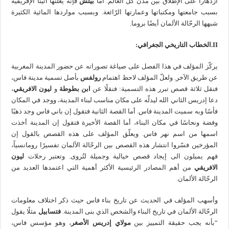
ازدهاراً على الإطلاق بين مدن كل العالم. أما
بيتش
فإنه يعلنها أثينا الإفريقية
بسبب جامعتها ومكتباتها وعمارتها الرّائعة. وبسبب مواردها المائية الكثيرة
شبهها الرحّالة الألمان أيضًا بروما.
II
.الخطاب التاريخي الجغرافي:
يركّز المؤلف في هذا الفصل على صياغة تصوراته عن حضور المدينة المغربية
عن طريق الآخر. ولعلّ المؤلف لاحظ اهتمام
رولفس
بأصل تسمية مدينة فاس،
فنقل ثلاثة قصص تبرر هذه التسمية: فنقلًا عن
ابن بطوطة
و
ليون الافريقي
،
دعا إدريس الثاني الله ليدلّه على مكان مناسب لبناء المدينة، ووجد في المكان
فأسًا وبه سميت المدينة فاس. أما القصة الثانية فتقول إن باني فاس وجد ذهبًا
وفضة ونحاسًا في مكان البناء، أما القصة الأخيرة فتقول إن المدينة أخذت
اسمها من اسم نهر فاس. ويعلّق المؤلف على هذه القصص بالقول إن
المؤرخين فسّروا انتشار هذه القصص بين الرحّالة الألمان تفسيرًا رومانسياً،
فهم يميلون الى إيجاد قصص خيالية وجميلة لتُروى. وتعتبر رحلات
ليون
الافريقي
من أهم المصادر الرئيسية الأكثر أهمية التي اعتمدها العديد من
الرحّالة الألمان.
وأسهب المؤلف في الحديث عن تاريخ بناء فاس حيث ذكر اختلاف معلومات
الرحّالة الألمان في تاريخ البناء والشخص الذي بنى المدينة.
فتسابيل
مثلًا يقول
“بأنه يجب حقيقة التمييز بين
مولاي إدريس الأصغر
، وهو مؤسس فاس،