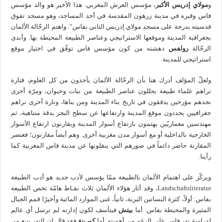
و
مولاي إدريس الأكبر
، مؤسس العرش المغربي. هذا الأخير هو والد مؤسس
فاس وقبره في مدينة زرهون المقدسة في أحد المساجد، وهو مسجد تفوق
قدسيته بدرجة على مسجد مولاي إدريس الثاني بفاس”. واهتم الرحّالة الألمان
بجغرافية المدينة وموقعها الاستراتيجي وعناصر الطبيعة المحيطة بها. وأبدى
الرحّالة
رولفس
دهشته من كون مؤسس فاس توفّق في اختيار موقع
استراتيجي للمدينة.
ولعلّ المؤلف أدرك هنا بأن الرحّالة الألمان يأخذون من كل العلوم، فتارة
نراهم علماء طبيعة يحللون عناصر الطبيعة من نبات وحيوان، ومرّة أخرى
نجدهم مؤرخين يدققون في تاريخ بناء المدينة ومن بناها، وتارة أخرى نراهم
جغرافيين يحددون موقع المدينة وارتفاعها عن سطح البحر بدقة متناهية، ثم
مهندسين معماريّين يهتمون بارتفاع أسوار المدينة ويقارنون ارتفاع الأسوار
الخارجية بالداخلية أو مع أسوار مدن مغربية أخرى. وهم أيضاً مقارنون؛ فعنصر
المقارنة حاضر دائماً في صورهم التي ينقلونها عن مدينة فاس المغربية كما
رأينا.
ويركّز على اهتمام الألمان بالطبيعة ممّا يؤسس لأدب جديد هو أدب الطبيعة
Landschaftsliteratur، وقد أثار هؤلاء الألمان ثلاث نقـاط هامّة تخص الطبيعة
بفاس: أولاً، كثرة البساتين البرية، ثانياً، غنى الموارد المائية وأخيرًا قمم الجبال
المثيرة والمحيطة بفاس. أما
بيتش
فيتأسف لكون إدارته لم ترسل أي عالم
لدراسة نهر فاس على الرغم من أهميته. أما
كورينغ
فقد قال إن النهر ينبع من