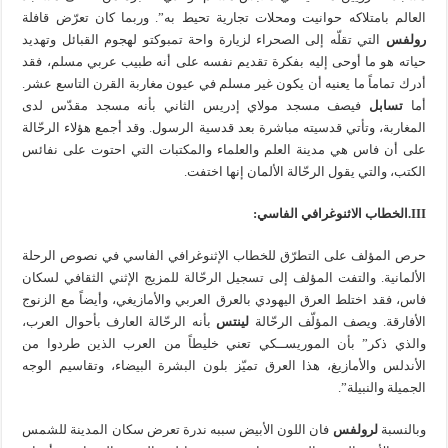
العالم بامتلاكه حوانيت ومحلات تجارية تحيط به”. وربما كان تعرّض قافلة
رولفس
التي تقلّه إلى الصحراء لزيارة واحة تمبوكتو لهجوم القبائل وتهديد
حياته هو ما أوحى إليه بفكرة تقديم نفسه على أنه طبيب عربي مسلم، فقد
أدرك تماماً ما يعنيه أن يكون غير مسلم في عيون مغاربة القرن التاسع عشر.
أما
تسابل
فيصف مسجد مولاي إدريس الثاني بأنه مسجد مقدّس لدى
المغاربة، وتأتي قدسيته مباشرة بعد قدسية الرسول. وقد أجمع هؤلاء الرحّالة
على أن فاس هي مدينة العلم والعلماء والمكتبات التي احتوت على نفائس
الكتب، والتي يقول الرحّالة الألمان إنها اختفت.
III
.الخطاب الاثنوغرافي الفاسي:
حرص المؤلف على التطرّق للخطاب الإثنوغرافي الفاسي في نصوص الرحلة
الألمانية. والتفت المؤلف إلى تسجيل الرحّالة للمزيج الإثني الثقافي لسكان
فاس، فقد اختلط العرق اليهودي بالعرق العربي والأمازيغي، وأيضاً مع الزنوج
الأفارقة. ويصف المؤلّف الرحّالة
لينتس
بأنه الرحّالة العارف بأحوال العرب،
والذي ذكر” بأن الموريســكي تعني خليطاً من العرب الذين طردوا من
الأندلس والأمازيغ، هذا العرق تميّز بلون البشرة البيضاء، وتقاسيم الوجه
الجميلة والنبيلة”.
وبالنسبة
لرولفس
فان اللون الأبيض سببه ندرة تعرض سكان المدينة للشمس