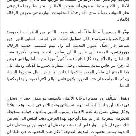
الأطلس الكبير، بينما المعروف أنه ينبع من الأطلس المتوسط. وهذا يطرح في
نظر المؤلف مسألة مدى دقّة وجديّة المعلومات الواردة في نصوص الرحّالة
الألمان.
يوفّر النهر مورداً مائيّاً هامّاًً للمدينة، وتوجد الكثير من النافورات العمومية
المزركشة بالفسيفساء، لكن
تسابيل
تحدّث عن الجانب السلبي للنهر، فهو
يساهم في تحلّل أسوار المدينة. أما واد سبو فيقسم، حسب الرحّالة
هوروفيتس،
المدينة إلى فاس البالي وفاس الجديد. وتضم الأخيرة قصر
السلطان، والملّاح، وتشكّل الثانية قسماً كبيراً من المدينة. أما
رولفس
فيعتبر
كل جزء من فاس مدينة مستقلّة، وحتى المغاربة يعتبرونها كذلك، ودليله على
هذا الوضع أن فاس الجديد يحكمها القايد، أما فاس البال فيديرها الباشا،
ويعقّب المؤلّف على هذه الصورة بكون فاس البالي أكثر أهمية، ولهذا يحكمها
الباشا.
ويقول المؤلّف إن اهتمام الرحّالة الألمان بالطبيعة هو مكوّن حضاري وتحوّل
في ثقافة أوروبا، إذ الرحّالة يقوم بنقد ذاتي ونقد للآخر في ذات الوقت. هكذا
يحمّل
بيتش
مسؤولية عدم الاهتمام بترميم السور وتنظيف جوانبه ومحيطه
للحكومة المغربية التي لم تبدل أي جهد لهذا الغرض. ذهب
لينتس
الى أبعد من
ذلك حين قال بأن أسوار فاس لن تستطيع تحمّل أي هجوم أوربي محتمل على
المدينة بسبب تحصينات المدينة الضعيفة،”فكل هذه التحصينات هي طبعًا لن