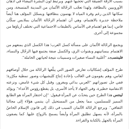
بسبب الأزقة الضيقة التي تحجبها عنهم. ويرتبط لون البشرة البيضاء في أذهان
الأوروبيين بالنظافة، ولهذا تعجّب الرحّالة الألمان من المدينة المتسخة، ومن
سكانها الذين رغم وفرة المياه لا يهتمون بنظافتها. ويسجّل المؤلف هنا أيضاً
ملاحظة جديرة بالاهتمام، وهي أن اهتمام الرحّالة الألمان بملابس سكّان
فاس، إنما هو اهتمام في الأساس بالطبقات الاجتماعية التي تختلف أزياؤها من
مجموعة إلى أخرى.
ويجمع الرحّالة الألمان على مسألة كسل العرب؛ هذا الكسل الذي يمنعهم من
الاهتمام ببساتينهم وبقنوات الري، والكسل صفة يجتمع فيها الرجّال والنساء،
فلينتس
يجد “أغلبية النساء صغيرات وسمينات نتيجة لحياتهن الخاملة”.
طرح المؤلف إشكاليات تعارض الصور التي يبلّغها الرحّالة من خلال أوصافهم
لفاس، وهم يقومون في الغالب بإعادة إنتاج كليشيهات وصور نمطية مكرّرة؛
ففي جل تصوراتهم “العربي بدائي ومغرور، وقبل كل شيء غامض، ونزعته
الانتقامية خطيرة، وفي الجهاد لا يأخذ الأسرى، بل يقطع رؤوس الأعداء”. ويؤكد
لينتس
هذا الطرح حين يتحدّث عن المرأة فيقول: “إن احتقار المرأة هو الطابع
المميز للمسلمين، مما يجعل من المستحيل أن ينتمي هؤلاء إلى مجالنا
الثقافي”. ويرجع الرحّالة الألمان السبب في ذلك إلى قانون الإسلام الخاصّ
بالمرأة، لأنه يسهل تطليق المرأة وأيضاً يسمح بالزواج عليها. كما يصفون
المرأة بالجهل بالكتابة والقراءة.