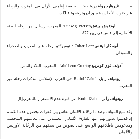
–
غيرهارد رولفس
Gerhard Rohlfs: إقامتي الأولى في المغرب والرحلة
عبر جنوب الأطلس عبر وزان ودرعة وتافيلالت.
–
لودفيش بيتش
Ludwig Pietsch: المغرب، رسائل من رحلة البعثة
الألمانية إلى فاس في ربيع 1877.
–
أوسكار لينتس
Oskar Lenz : تومبوكتو، رحلة عبر المغرب والصحراء
والسودان.
–
أدولف فون كونرينغ
Adolf von Conring : المغرب، البلاد والناس.
–
رودولف زابل
Rudolf Zabel: في الغرب الإسلامي، مذكرات رحلة عبر
المغرب.
–
رودولف زابل
RudulfZabel: عن فترة عدم الاستقرار بالمغرب[ii].
وقد تتبع المؤلف وصف الرحّالة الألمان لفاس بين فقرات وفصول هذه الكتب،
إذ قدمـوا تصوراتهم عنها للقارئ الألماني، معتمدين على معاينتهم الشخصية
ومدعومين باطلاعهم الواسع على نصوص من سبقهم من الرحّالة الأوربيين
والألمان.