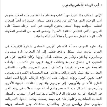
I
.
أدب الرحلة الألماني والمغرب
:
كرّس المؤلف هذا الجزء من الكتاب ومقاطع مختلفة من متنه لتحديد مفهوم
أدب الرحلة، الذي هو”أكثر من مجرد وصف لبلدان أجنبية, إنه أيضاً امتحان
لعقلية المؤلف، وبهذا المعنى يحتوي الوصف في أدب الرحلة ضمنيّاً على
العرض الذاتي الثقافي للثقافة الأصل”، وتجتمع العديد من العناصر المكونة
لأدب الرحلة لتجعل منه تقريراً مفصّلاً عن البلاد والعباد.
وقد طرح المؤلف مسألة الاهتمام الأوربي المتنامي بالقارة الإفريقية في
القرن التاسع عشر بشكل واضح، فيشير إلى أنّ المغرب زاره مبشرون
ومغامرون وباحثون وتجّار من مختلف بلدان أوروبا. وكان هدفهم الأول هو
التنقيب عن مناطق جديدة وثقافات غريبة عنهم، مثل اكتشاف الواحات
الغامضة في صحراء إفريقيا واكتشاف المدن المغربية، والتراث الثقافي
المغربي الذي يتميّز بالتنوع والغنى، فدوّنوا هذه المعلومات الكثيرة في نصوص
لاقت شهرة كبيرة. ويؤكد المؤلف على أن هؤلاء الرحّالة حاولوا لفت انتباه
القارئ الألماني والأوروبي، إلى تجربتهم ولقائهم بالثقافات الأجنبية الأخرى
وتأثرهم بها، لتشكل هذه النصوص وثائق أصيلة عن التحولات في رؤية الآخر
في المخيلة الأوربية. فقد قام الرحّالة الألمان بدراسة أحوال المغرب بواسطة
المعاينة المباشرة، وأغلبهم كان في مهمة رسمية، وكانت الميول الامبريالية
توجّههم، مثل
رولفس
و
بيتش
و
مالتسان
Malzan، ومن النساء،
جريته