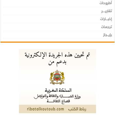
أطروحات
تقاريـــــر
إخبــــارات
ترجمـات
بإيـــجاز