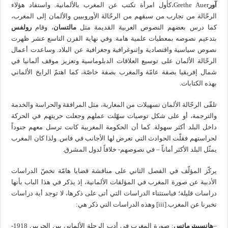
آور
Grethe Auer،كأول امرأة تكتب عن المغرب بالألمانية. واستفاد هؤلاء
الرحّالة من تجارب من سبقهم من الرحّالة الأوروبيين والألمان إلى المغرب،
كما درس بعضهم النصوص العربية القديمة مثل
مالتسان
، وقام
رولفس
بتدعيم نصوصه بمعطيات علمية هامة. وفي نهاية القرن التاسع عشر ظهرت
نصوص سياسية واقتصادية وإثنوغرافية وجغرافية عن البلاد. وساعدت أعمال
الرحّالة الألمان على توسيع العلاقات الدبلوماسية وتعزيز موقف ألمانيا في
شمال إفريقيا بصفة عامّة والمغرب بصفة خاصّة، كما اهتمّ الرايخ الألماني
بهذه الكتابات.
تلقّى الرحّالة الألمان تسهيلات من المغاربة، مثل المرافقة والحراسة والخدمة
والترجمة، أو على شكل توصيات سهّلت عملهم وجعلت حريتهم في الحركة
داخل البلد أكثر سهولة. كما أن الحكومة المغربية كانت ترسل معهم جنوداً
لحراستهم فقلّت الحوادث التي تعرض لها الأجانب في فاس. ولذا كان المغرب
يمثّل البلد الأكثر أماناً – في نصوصهم- خلافاً لدول المشرق.
يركّز المؤلّف في الفصل الثاني على مناقشة قضايا هامّة تخصّ الدراسات
الأدبية عن صورة المغرب في المؤلفات الألمانية، إذ يذكر في هذا الباب بأنها
دراسات قليلة؛ فباستثناء الدراسات التي أتى على ذكرها، لا توجد أية دراسات
تخبرنا عن المغرب.[iii] وهذه الدراسات التي ذكر هي:
–
هانسبيترماتس
: صورة المغرب في أدب الرحلة الألماني بين الحربين 1918-