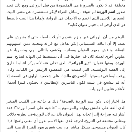
مختلفة، قد لا تكون بالضرورة هي المقصودة من قبل الروائي. ومع ذلك فعند
صدور
اسم الوردة
لم تتوقف رسائل القراء لإيكو تستفسره عن معنى البيت
الشعري اللاتيني الذي اختتم به الأحداث في الرواية، ولماذا هذا البيت بالضبط
هو الذي أوحى له باختيار عنوان كتابه؟
بالرغم من أن الروائي غير ملزم بتقديم تأويلات لعمله حتى لا يشوش على
نصه، إلا أن الناقد السيميائي إيكو تفاعل مع قرائه ومحبيه ممن استهوتهم
القِصَّة، وناقش معهم العنوان ومعانيه، وكشف بالتالي لهم، وحصريا، عن
عناوين أخرى لعمله كان قد اختارها قبل أن يستبعدها في النهاية لصالح
اسم
الوردة
، ومنها عنوان: “
دير الجرائم”،
الذي تخلى عنه لأنه يركز انتباه القارئ
إلى القصة البوليسية، التي ليست هي المقصود الرئيس من الكتاب. وكان
يرغب أيضا في تسميتها: “
أدسو دي مالك
“، على شخصية الراوي في القصة، إلا
أنه لم يتشجع في تثبيته لكون الناشرين الإيطاليين لا يحبذون كثيرا أسماء
الأعلام عناوين للروايات.
هل اختار إذن ايكو اسم الوردة بالصدفة؟ ذلك ما يدَّعيه في الكتيب الصغير
الذي ألفه على هامش روايته والموسوم بـ “حاشية على اسم الوردة”؛ فقد
أشار فيه صراحة إلى إعجابه بهذا العنوان بالذات، لأن للوردة-في نظره- دلالات
ومعاني مختلفة في التاريخ، لدرجة غدى معها الاسم بدون أي معنى واضح؛ فإذا
كان العنوان مستوحى بشكل مباشر من بيت شعري يعود للفترة الزمنية التي