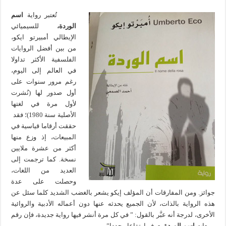
تُعتبر رواية
اسم
الوردة،
للسيميائي
الإيطالي أمبيرتو ايكو،
من بين أفضل الروايات
الفلسفية الأكثر تداولا
في العالم إلى اليوم،
رغم مرور سنوات على
أول صدور لها (نُشرت
لأول مرة في لغتها
الأصلية سنة 1980)؛ فقد
حققت أرقاما قياسية في
المبيعات، إذ وزع منها
أكثر من عشرة ملايين
نسخة. كما ترجمت إلى
العديد من اللغات،
وحصلت على عدة
جوائز. ومن المفارقات أن المؤلف إيكو يشعر بالغضب الشديد كلما سئل عن
هذه الرواية بالذات، لأن الجميع يحدثه عنها دون أعماله الأدبية والروائية
الأخرى، لدرجة أنه عبَّر بالقول: ” في كل مرة أنشر فيها رواية جديدة، فإن رقم
مبيعات
اسم الوردة
يعرف ارتفاعا مجددا”.