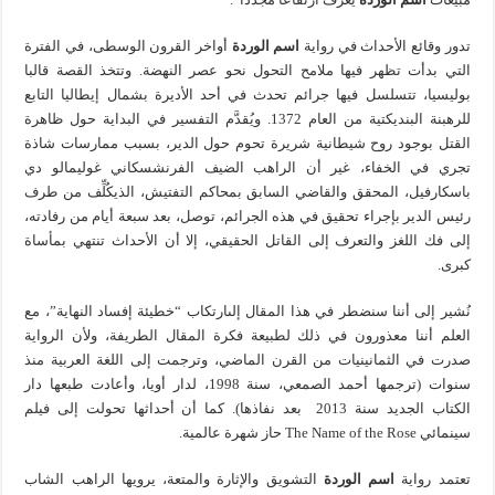
تدور وقائع الأحداث في رواية
اسم الوردة
أواخر القرون الوسطى، في الفترة
التي بدأت تظهر فيها ملامح التحول نحو عصر النهضة. وتتخذ القصة قالبا
بوليسيا، تتسلسل فيها جرائم تحدث في أحد الأديرة بشمال إيطاليا التابع
للرهبنة البنديكتية من العام 1372. ويُقدَّم التفسير في البداية حول ظاهرة
القتل بوجود روح شيطانية شريرة تحوم حول الدير، بسبب ممارسات شاذة
تجري في الخفاء، غير أن الراهب الضيف الفرنشسكاني غوليمالو دي
باسكارفيل، المحقق والقاضي السابق بمحاكم التفتيش، الذيكُلِّف من طرف
رئيس الدير بإجراء تحقيق في هذه الجرائم، توصل، بعد سبعة أيام من رفادته،
إلى فك اللغز والتعرف إلى القاتل الحقيقي، إلا أن الأحداث تنتهي بمأساة
كبرى.
نُشير إلى أننا سنضطر في هذا المقال إلىارتكاب “خطيئة إفساد النهاية”، مع
العلم أننا معذورون في ذلك لطبيعة فكرة المقال الطريفة، ولأن الرواية
صدرت في الثمانينيات من القرن الماضي، وترجمت إلى اللغة العربية منذ
سنوات (ترجمها أحمد الصمعي، سنة 1998، لدار أويا، وأعادت طبعها دار
الكتاب الجديد سنة 2013 بعد نفاذها). كما أن أحداثها تحولت إلى فيلم
سينمائي The Name of the Rose حاز شهرة عالمية.
تعتمد رواية
اسم الوردة
التشويق والإثارة والمتعة، يرويها الراهب الشاب