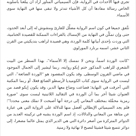
تجري فيها الأحداث في الرواية، فإن السيميائي المناور أراد أن يبلغنا بأسلوبه
الخاص رسالة مفادها أن كل الأشياء تندثر ولا تبقى منها في النهاية سوى
الأسماء.
نتَّفق جميعا في كون اسم الرواية مضلِّل للقارئ ومشوش له إلى أبعد الحدود،
حتى وإن تمكَّن في النهاية من الإمساك بالقراءات الممكنة للقصيدة الختامية،
التي وردت بإحدى أبياتها كلمة الوردة، وهي قصيدة لراهب بنديكيتي من القرن
الثاني عشر، اسمه برنارد المورلوي.
“كانت الوردة اسماً، ونحن لا نمسك إلا الأسماء”، بهذا السطر من البيت
الشعري للراهب المذكور ختم إيكو روايته، ربما ليشير إلى الجمال الموجود
في ماضي القرون الوسطى. وقد يكون المقصود هو “الوردة الضائعة”، التي
ليست في الرواية سوى كتاب الكوميديا لأرسطو الضائع فعلا، أو ربما المكتبة
التي أحرقت في النهاية؛ فضاعت وضاع معها الدير، وقد يكون إيكو قصد من
العنوان شيئا آخر بما أن الوردة في التقاليد اللاتينية ليست سوى “صورة
رمزية محمَّلة بمختلف المعاني إلى درجة أنها أصبحت لا تملك معنى محددا”؛
فلم يجد السيميائي الإيطالي أفضل منها للدلالة على الرواية التي هي عبارة
عن متاهة من المعاني والدلالات، إذ اسم الوردة يشبه في تركيبته العديد من
الدوائر المتركزة من أصغر دائرة التي هي الدير الذي يمثل عالما مصغرا، إلى
دوائر تتسع شيئا فشيئا لتصبح لا نهائية ولا زمنية.