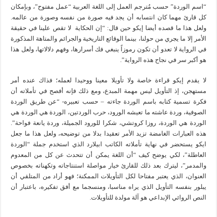
“اسم الوردة” حسب مُترجم العمل إلى اللغة العربية “عمل مفتوح”، وبإمكان
كل قارئ مهما كان انتسابه أن يجد فيه صورة من نفسه وصورة من عالمه.
ولعل هذا ما قصده أيضا إيكو حين قال: “إن الحكاية لا تقص علينا في حقيقة
الأمر إلا ما يجري من حولنا، بينما الوقائع التاريخية والجرائم والمتاهة المذكورة
في الرواية لا تعدو أن تكون رموزاً ينبغي فك أسرارها، وفهم دلالاتها، ولعل هذا
هو أكبر سر في نجاح هذه الرواية”.
لا يقدم إيكو قراءة خاصة ولا تأويلا معينا ووحيدا لعمله؛ فذاك عنده أمر
مستهجن، إذ التأويل ليس مهمة المبدع، ومع ذلك فإنه أفصح في تأملاته أن
فكرة تسمية كتابه باسم الوردة جاءته – حسب تعبيره- “عن طريق الوردة
الصوفية، وردة عاشته ما تعيشه الورود، حرب الوردتين، الوردة هي الوردة هي
الوردة هي الوردة، روزا كروتشي، شكرا للورود الجميلة، وردة يانعة فواحة”.
هذه العبارات الغامضة تزيد الأمر تعقيدا بدلا من توضيحه، ولعل هذا ما جعل
ايكو يستحضر في نهاية تأملاته الكاتب ابيلارد الذي استخدم جملة “الوردة
العاطلة”، لكي يوضح كيف “أن اللغة يمكن أن تتحدث عن كل من المعدوم
والمدمر”، ليترك بعد ذلك للقارئ خيار مواصلة استنتاجاته وتكهناته بخصوص
العنوان، الذي يعتبر مفتاحا لكل التأويلات الممكنة؛ فهو أراد من المتلقي أن
يبلور بنفسه التأويل الذي يراه مناسبا، ومنسجما مع أفق تفكيره، باعتبار أن
النص الروائي الإبداعي هو آلة مولدة للتأويلات.