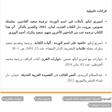
قراءات تكميلية
امبيرتو ايكو
، تأملات في اسم الوردة،
ترجمة سعيد الغانمي، سلسلة
نصوص، بيروت، دار الكتاب الجديد، لبنان، 2003. والجدير بالذكر أن هذا
الكتاب ترجمه عدد من الباحثين الآخرين منهم: سعيد بنكراد، أحمد الويزي.
امبرتو إيكو،
حاشية على اسم الوردة : آليات الكتابة
، ترجمة وتقديم سعيد
بنكراد، مجلة
علامات
المغربية، الدار البيضاء، عدد 15، 2001، ص. 5- 38.
حوارات مع امبرتو ايكو، ضمن :
حوارات القرن
، كتاب الرافد، ترجمة محمد
الجرطي، عدد 62، يناير 2014.
عبدالسلام الربيدي،
النص الغائب
في
القصيدة العربية الحديثة
، عمان، دار
غيداء للنشر والتوزيع، 2012 .
الوسوم
الحبكة البوليسية، لعبة السرد
إمبرتو إيكو
الرواية والتاريخ
المكتبة المتاهة