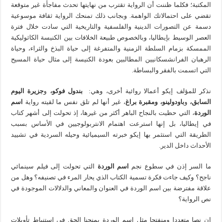
المكتبة؛ فكلما ظننت أن الرواية تقترب من نهايتها تحدث مفاجأة غير متوقعة
تقضي على احتمالاتك الواهمة. وبجانب ذلك تمنحك الرواية ثقافة موسوعية
دسمة عن التصورات الدينية والفلسفية والتاريخية التي سادت خلال فترة
العصر الوسيط بإيطاليا، وبالخصوص طبيعة الخلافات بين الكنيسة الكاثوليكية
الممسكة بزمام السلطة الزمنية والمتفرغة إلى حياة البذخ والثراء، وحياة
الرهبان الفرانشسكانيين المطالبين بعودة الكنيسة إلى مثال حياة المسيح
التي اتسمت بالفقر والبساطة.
نذكر للمؤلف إيكو أعمالا روائية أخرى، وهي:
بندول فوكو،
و
جزيرة اليوم
السابق،
و
باودولينو،
ومقبرة براغ
، غير أنها لم تلق نفس ما لقيته رواية
اسم
الوردة
، التي حظيت بالنجاح الباهر أكثر من غيرها، إذ تحولت إلى أشهر كتاب
في إيطاليا، بل إنها استرعت اهتمام الانتربولوجيين في الأساس بسبب
الطريقة التي استثمر بها إيكو خبرته السيميائية وحيله السردية في تشييد
الأحداث داخل الدير.
ما السر إذن في سطوع نجم
اسم الوردة
التي تحولت إلى فيلم سينمائي
ناجح؟ وكيف جاءت فكرة تسمية الكتاب الذي يحار المرء في تصنيفه؟ وهل من
علاقة مفترضة بين اسم الوردة في العنوان والمعاني والدلالات الموجودة في
نص الرواية؟
إن نصا متعددا ومنفتحا مثل اسم الوردة يمنحنا الحق في استنباط تأويلات