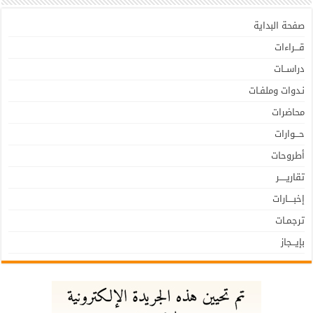
صفحة البداية
قـــراءات
دراســات
نـدوات وملفـات
محاضرات
حـــوارات
أطروحات
تقاريـــــر
إخبــــارات
ترجمـات
بإيـــجاز