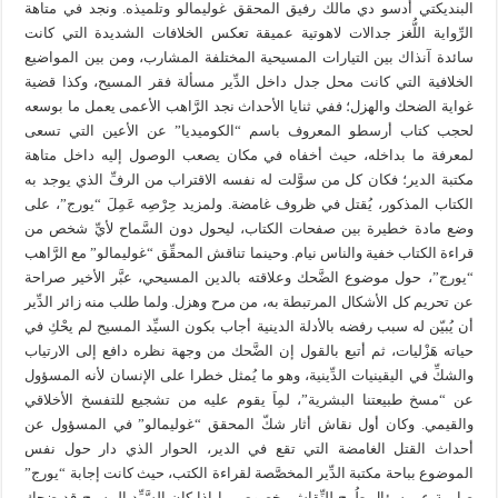
البنديكتي أدسو دي مالك رفيق المحقق غوليمالو وتلميذه. ونجد في متاهة
الرِّواية اللُّغز جدالات لاهوتية عميقة تعكس الخلافات الشديدة التي كانت
سائدة آنذاك بين التيارات المسيحية المختلفة المشارب، ومن بين المواضيع
الخلافية التي كانت محل جدل داخل الدِّير مسألة فقر المسيح، وكذا قضية
غواية الضحك والهزل؛ ففي ثنايا الأحداث نجد الرَّاهب الأعمى يعمل ما بوسعه
لحجب كتاب أرسطو المعروف باسم “الكوميديا” عن الأعين التي تسعى
لمعرفة ما بداخله، حيث أخفاه في مكان يصعب الوصول إليه داخل متاهة
مكتبة الدير؛ فكان كل من سوَّلت له نفسه الاقتراب من الرفِّ الذي يوجد به
الكتاب المذكور، يُقتل في ظروف غامضة. ولمزيد حِرْصِه عَمِلَ “يورج”، على
وضع مادة خطيرة بين صفحات الكتاب، ليحول دون السَّماح لأيِّ شخص من
قراءة الكتاب خفية والناس نيام. وحينما تناقش المحقِّق “غوليمالو” مع الرَّاهب
“يورج”، حول موضوع الضَّحك وعلاقته بالدين المسيحي، عبَّر الأخير صراحة
عن تحريم كل الأشكال المرتبطة به، من مرح وهزل. ولما طلب منه زائر الدِّير
أن يُبيّن له سبب رفضه بالأدلة الدينية أجاب بكون السيِّد المسيح لم يحْكِ في
حياته هَزْليات، ثم أتبع بالقول إن الضَّحك من وجهة نظره دافع إلى الارتياب
والشكِّ في اليقينيات الدِّينية، وهو ما يُمثل خطرا على الإنسان لأنه المسؤول
عن “مسخ طبيعتنا البشرية”، لمِاَ يقوم عليه من تشجيع للتفسخ الأخلاقي
والقيمي. وكان أول نقاش أثار شكّ المحقق “غوليمالو” في المسؤول عن
أحداث القتل الغامضة التي تقع في الدير، الحوار الذي دار حول نفس
الموضوع بباحة مكتبة الدِّير المخصَّصة لقراءة الكتب، حيث كانت إجابة “يورج”
صارمة عن سؤال طُرح للنِّقاش بخصوص ما إذا كان السَّيِّد المسيح قد ضحك