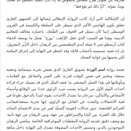
يوما، بقوله: “أنَّ ذلك لم يقع قط”.
إن الإشكالية التي أراد كاتب الرواية الإيطالي إيصالها إلى الجمهور القارئ
تتعلق بكون الهاجس الأكبر الذي سيطر على السلطة والكنيسة في القرون
الوسطى إنما كان يتمثل في الخوف من الضَّحك، باعتباره مخالف للتعاليم
الدينية، وهذا هو السبب الذي جعل الرَّاهب “يورج” يعمل ما بوسعه لإخفاء
كتاب أرسطو حتى لا تصله أيدي المتلصصين من الرهبان داخل الدِّير المعزول،
بل إنه تعمد تسميمه بأعشاب قاتلة. وقد اضطر في النهاية إلى إحراق المكتبة
لكي يحميها من غواية الضحك.
تعتمد رواية
اسم الوردة
تشويق القارئ الذي يعيش تجربة سينمائية وذهنية
ممتعة، وتختبر في نفس الوقت قدرته على الصبر والتفاعل مع العلامات
وتأويلاتها في هذا العمل المحتفى به؛ فبعد الملل الذي قد يصيبك جراء قراءة
أحداث اليوم الأول من الرواية بسبب سرد الراوي عددا من الوقائع وأسماء
الأشخاص والأماكن، سرعان ما تشدك الأحداث بقوة، لتبدأ بالدخول طوعا في
لعبة الاحتمالات والبحث عن القاتل مع الراوي، إنها تجربة ممتعة؛فبجانب
الجرائم الغامضة، تدور جدالات لاهوتية كَنَسيَّة تُعبر عن مدى الانقسام السائد
خلال تلك الفترة، بين البابا والإمبراطور من جهة، وبين الرهبان من جهة ثانية.
مع وصف دقيق تقدمه الرواية للمعطيات البيوغرافية الخاصة بماضي الرهبان
الموجودين بالدير، وتستمر الأحداث المشوقة تشدك إلى النهاية داخل متاهة