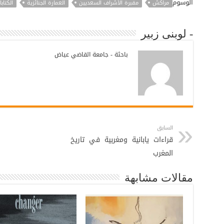
الوسوم
مراكش
مقبرة الأشراف السعديين
العمارة الجنائزية
الكتاب
- لوبنى زبير
باحثة - جامعة القاضي عياض
السابق
قراءات يابانية ومغربية في تاريخ
المغرب
مقالات مشابهة