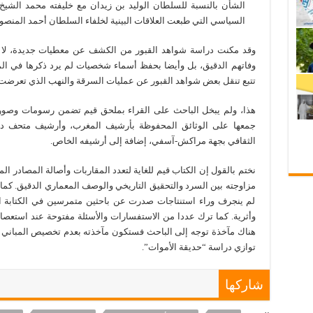
الشأن بالنسبة للسلطان الوليد بن زيدان مع خليفته محمد الشيخ
السياسي التي طبعت العلاقات البينية لخلفاء السلطان أحمد المنصور 
وقد مكنت دراسة شواهد القبور من الكشف عن معطيات جديدة، لا تر
وفاتهم الدقيق، بل وأيضا بحفظ أسماء شخصيات لم يرد ذكرها في الم
تتبع تنقل بعض شواهد القبور عن عمليات السرقة والنهب الذي تعرضت له
هذا، ولم يبخل الباحث على القراء بملحق قيم تضمن رسومات وصور 
جمعها على الوثائق المحفوظة بأرشيف المغرب، وأرشيف متحف دار
الثقافي بجهة مراكش-آسفي، إضافة إلى أرشيفه الخاص.
نختم بالقول إن الكتاب قيم للغاية لتعدد المقاربات وأصالة المصادر الم
مزاوجته بين السرد والتحقيق التاريخي والوصف المعماري الدقيق. كما 
لم ينجرف وراء استنتاجات صدرت عن باحثين متمرسين في الكتابة الت
وأثرية. كما ترك عددا من الاستفسارات والأسئلة مفتوحة عند استعصاء ال
هناك مآخذة توجه إلى الباحث فستكون مآخذته بعدم تخصيص المباني ال
توازي دراسة “حديقة الأموات”.
شاركها