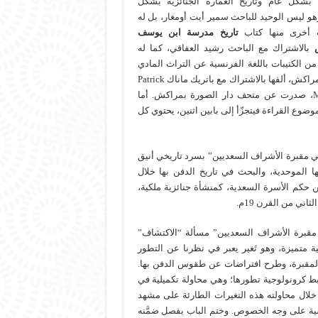
شكل عام وتاريخ العمارة الجنائزية بشكل
و ليس الوحيد للباحث سمير أيت أومغار، بل له
 أخرى منها كتاب
تاريخ مدرسة ابن يوسف
بالاشتراك مع الباحث رشيد العفاقي، كما له
ن الكتيبات باللغة الفرنسية عن التراث المادي
لمدينة مراكش، ألفها بالاشتراك مع باتريك ماناك Patrick
Manac’h، صدرت عن متحف دار الصورة بمراكش. أما
وضوع القراءة فيتجزّأ إلى بابين اثنين، يحتوي كل
في مقبرة الأشراف السعديين” بسرد تاريخي أنيق
ا الموحدية، والبحث في تاريخ الدفن بها خلال
ن حكم الأسرة السعدية، كمنشأة جنائزية ملكية،
اني من القرن 19م.
ي مقبرة الأشراف السعديين” مسألة “الاكتشاف”
حل تاريخية متميزة، وهو تَغير يعبر في نظرنا عن التطور
 المقبرة، وطرح افتراضات عن طقوس الدفن بها.
ضبط كرونولوجية تطورها؛ وهي محاولة تكميلية في
ث خلال محاولته هذه التغيرات الطارئة على مشهد
سية على وجه الخصوص. وختم الباب بفصل ضمَّنه