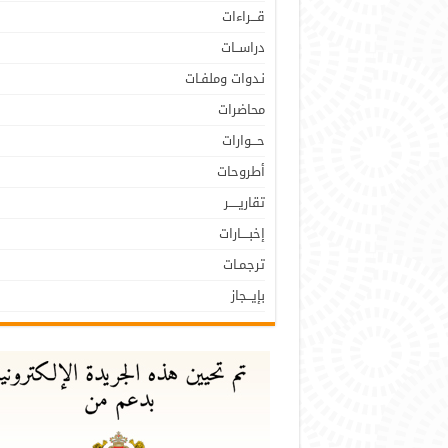
قـــراءات
دراســات
نـدوات وملفـات
محاضرات
حـــوارات
أطروحات
تقاريـــــر
إخبــــارات
ترجمـات
بإيـــجاز