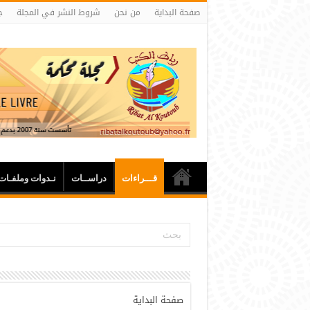
صفحة البداية
من نحن
شروط النشر في المجلة
ج
قـــراءات
دراســات
نـدوات وملفـات
صفحة البداية