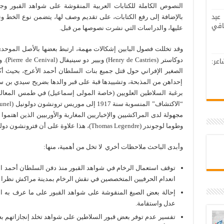
النصوص الكاملة للكتابات العربية المنقوشة على شواهد القبور و
عبد
بالإضافة إلى رفع الكتابات، على تقديم وصف لها، يتضمن نوع الخط و
افي
عليها، والدراسات التي نشرت نصوصها من قبل.
وقد تخللت فصول البابين إشكالات مهمة، ارتبط بعضها بالأصل الموحد
عر:
دوكاستر
الصغير الإفراني حول قتل جميع بنات السلطان أحمد الأعرج، بحيث أك
إحداهن من المذبحة، وتشييدها قبة على قبر والدها بضريح سيدي بن س
برغبة السلاطين العلويين (خاصة المولى إسماعيل) في طمس المعال
وطوما لوجوندر (Thomas Legendre)، هذا علاوة على أن فترونشون دولونيل لم يذكر كلمة “اكتشاف” وإنما “زيارة”.
وأبدى الباحث ملاحظات أخري لا تخل من أهمية، منها:
انعدام الحرفيين المتخصصين في نقش الرخام بمدينة مراكش نظرا للح
إحالة بعض الصيغ المنقوشة على شواهد القبور على ما عرف به ال
عدل واستقامة.
تفسير عدم توفر بعض قبور السلاطين على شواهد تخلد إنجازاتهم بعلا