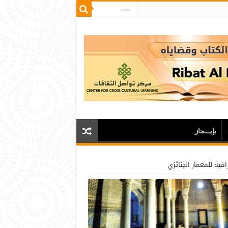
بإيـــجاز
فية للمعمار الجنائزي