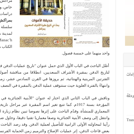
مراكش ب
خاص، وه
دراسات
بمراكش
سلسلة م
الكتاب م
واحد منهما على خمسة فصول.
أصَّل الباحث في الباب الأول الذي حمل عنوان “تاريخ عمليات الدفن 
لتاريخ الدفن بمقبرة الأشراف السعديين، انطلاقا من مناقشة أصوله
اءات
الفترتين المرينية والهنتاتية، ثم بروزها في القرن السادس عشر، زم
وانتهاءً بالفترة العلوية حيث ستتوقف عملية الدفن بالمقبرة في النصف الث
لة
وناقش في الباب الثاني الذي اختار له عنوان “الأبنية الجنائزية ف
المؤرخة بسنة 1917م. كما تتبع تغير اسم المقبرة عبر مرا
المعماري للمنشأة. وقدّم الباحث على إثرها نصوصا تبين نظام زيارة
وانتقل إلى وصف الأبنية الجنائزية وصفا معماريا تقنيا دقيقا، وحاول 
Tran
رأينا لمحاولته الأولى الرامية للتأصيل لعملية الدفن. وقد رصد الباح
بعض قاعات الدفن، إثر عمليات الإصلاح والترميم زمن الحماية الفرن