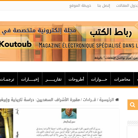
دول المقالات
إتصل بنا
خريطة الموقع
محاضرات
حـــوارات
أطروحات
تقاريـــــر
إخبــــارات
ترجمـات
الرئيسية
/
قـــراءات
/
مقبرة الأشراف السعديين: دراسة تاريخية وإبيغرا