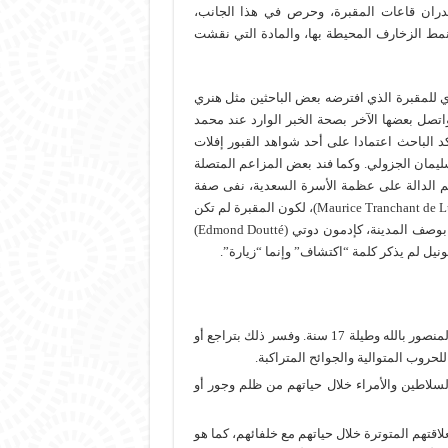
جدران قاعات المقبرة، وحرص في هذا الجانب،
نمط الزخارف المحيطة بها، والمادة التي نقشت
ي للمقبرة الذي افترضه بعض الباحثين مثل هنري
 (Henry de Castries) وبيير دو سينيفال (Pierre de Cenival). واتصل بعضها الآخر بصحة الخبر الوارد عند محمد
د الباحث اعتمادا على أحد شواهد القبور إفلات
ليمان الجزولي. وكما فند بعض المزاعم المتصلة
م الدالة على عظمة الأسرة السعدية، نفى صفة
“الاكتشاف” المنسوبة سنة 1917 إلى موريس ترونشون دولونيل (Maurice Tranchant de Lunel)، لكون المقبرة لم تكن
مجهولة لدى المراكشيين والإخباريين المغاربة والأوربيين الذين اهتموا بوصف المدينة، كإدمون دوتي (Edmond Doutté)
توقف استعمال الرخام في شواهد القبور منذ دفن السلطان أحمد المنصور بالله وطيلة 17 سنة. وفسر ذلك بتراجع أو
روب المتوالية والجوائح المتراكبة.
سلاطين والأمراء خلال حياتهم من ظلم وجور أو
قتهم المتوترة خلال حياتهم مع خلفائهم، كما هو