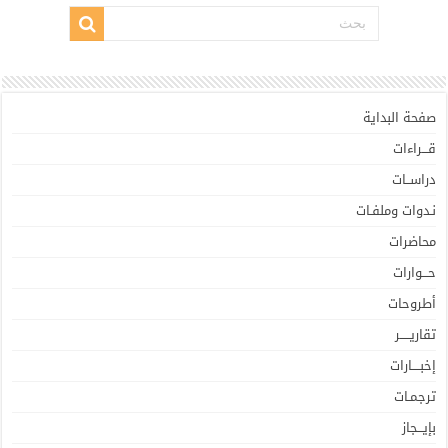
صفحة البداية
قـــراءات
دراســات
نـدوات وملفـات
محاضرات
حـــوارات
أطروحات
تقاريـــــر
إخبــــارات
ترجمـات
بإيـــجاز