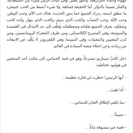
للهواء والماء أسرارهما. والنور بصير. وفي آليات الزمن شيء من الشيطانية.
والفكر يصيبنا بالدوّار. أما الحقيقة فمتاهة. ولا شيء أبسط من الحب. فبمجرد
ما ننطق اسمه، يدرك الجميع عما يدور الحديث. هناك حب الأم. وحب الوطن.
وحب الإله. وحب الشباب. والحب الذي يدوم، والحب الذي ينهار. ولذة الحب
وشقاؤه. يعرف الجميع تقلباته ومنعطفاته. وُظِّف إلى حد الابتذال في القصيدة
والسونيتة، وفي المسرح الكلاسيكي، ومن طرف الشعراء الرومانسيين، ومن
لدن المغنيين والمغنيات، وفي السينما، وفي التلفزيون. لا يكُف عن الانبعاث
من رماده، وعن اعتلاء منصة السيادة في العالم.
دخل كاتبُ سيناريو مسرعاً، وهو في قمة الحماس، إلى مكتب أحد المنتجين
في هوليود. فخاطبه:
– أيها الرئيس! خطرت لي فكرة عظيمة…
– آه! طيب…
–بما يكفي لإطلاق العنان للحماس…
– حسناً!…
– قصة غير مسبوقة بتاتاً…