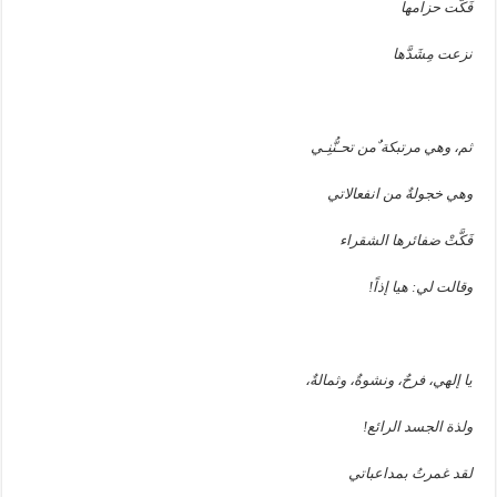
فَكَّت حزامها
نزعت مِشَدَّها
ثم، وهي مرتبكة ٌمن تحـنُّنِـي
وهي خجولةٌ من انفعالاتي
فَكَّتْ ضفائرها الشقراء
وقالت لي: هيا إذاً
!
يا إلهي، فرحٌ، ونشوةٌ، وثمالةٌ،
ولذة الجسد الرائع
!
لقد غمرتُ بمداعباتي