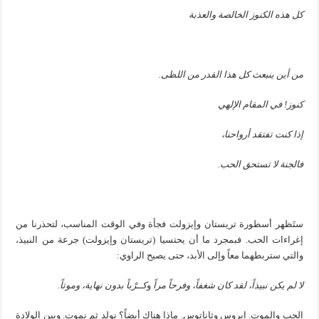
كل هذه الكنوز الخالصة والعذبة
من أين ينبعث كل هذا القدر من اللظى
.
كنوز
!
في المقام الإلهي
إذا كنت تفتقد أرواحنا،
فالجنة لا تستحق الحب
.
ستَظهر أسطورة تريستان وإيزولت فجأة وفي الوقت المناسب، لتحذرنا من
إغراءات الحب. فبمجرد ما أن يحتسيا (تريستان وإيزولت) جرعة من النبيذ،
والتي ستربطهما معاً وإلى الأبد، حتى يصيح الراوي:
لا لم يكن نبيذاً، لقد كان شغفاً، وفرحاً مراً
و
كــرْباً بدون نهاية، وموتاً
.
الحب والموت. إيروس وثاناتوس. ماذا هناك أيضاً؟ نولد ثم نموت. وبين الولادة