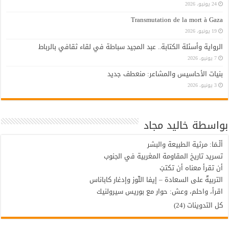
24 يونيو، 2026
Transmutation de la mort à Gaza
19 يونيو، 2026
الرواية وأسئلة الكتابة.. عبد المجيد سباطة في لقاء ثقافي بالرباط
7 يونيو، 2026
بنيات الأحاسيس والمشاعر: منعطف جديد
3 يونيو، 2026
بواسطة خاليد مجاد
أَلْـمَا: مرثية الطبيعة والبشر
تسريد تاريخ المقاومة المغربية في الجنوب
أن تقرأَ معناه أن تكتبَ
التربيةٌ على السعادة – إيفا اللّوز وإدغار كاباناس
اقرأ، واحلم، وعش: حوار مع بوريس سيرولنيك
كل التدوينات (24)