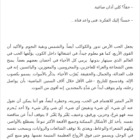
– حقاً؟ كلي آذان صاغية.
– حسناً! إليك الفكرة: فتى واعد فتاة…
يجعل الحب الأرض تدور. والكواكب أيضاً. والشمس وبقية النجوم. والأكيد أن
القوى الأربع، كما هو معلوم جيداً، في اشتغالها داخل الكون، يؤلِّفها الحب في
العالم الذي سينهار بدونها. يرمي كل الأحياء في أحضان بعضهم بعضاً. يمنح
بعض الشجاعة والعزاء للعاجزين، والمحرومين، والمعوزين، واليائسين. إنه في
قلب العدالة، والجمال، والحقيقة. يُقرّب الأحياء. يذكّر بالأموات. يسمو بكصوب
الإله. وقدسمح للتاريخ –على الأقل خلال آلاف السنين الماضية- بأن يواصل
رحلته، ولم يتوقف أبداً عن مَدِّهِ بالمجندين. إنه أقوى من الموت.
الأمر المثير للاهتمام في الحب، ومزيته، وخطره أيضاً، هو أننا يمكن أن نقول
عنه أي شيء. أي شيء ونقيضَ أي شيء. أي شي وكل شيء. ولا أحد يُـحرم
منه. فهو مَرِحٌ، وحزين، ورقيق، وعنيف، يَعْبُر ولا يَعْبُر. لا يتوقف أبداً عن مناقضة
نفسه. يأخذ كل الأشكال الممكنة وجميع الأقنعة الأكثر تنوعاً. يضطلع بالأواصر،
ويُلهم الشعراء والوعاظ، ويغذي بلا توقف الشائعات والروايات، ويسحب نفسه
في الوحل، ويسمو حتى فوق الأرواح العظيمة المتيمة نفسها. وهو منبع كثيرٍ