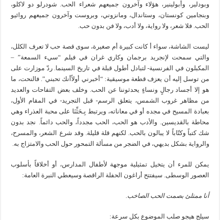
وبودلير، وأبولينير، هؤلاء وآخرون جميعهم شعراء الحب. شودرلو دو لاكلو،
وبنجامين كونستان، وستاندال، ومانزوني، وبروست وآخرون جميعهم روائيو
الحب. فلا شعر، ولا رواية، ولا أدب، ولا فن بدون حب.
ليست الشاشة، سواء أ كانت كبيرة أم صغيرة، سوى قصة حب لا تعرف الكلل،
والتي سمحت لإنجريد برجمان وكاري غران في فيلم “سيء السمعة” –
المكبلون في الفرنسية- لتبادل أطول قبلة في تاريخ السينما. ردّ موزارت على
من توسل إليه أن يعزف قطعة موسيقية: “أخبرني أولاًأنك تحبني”. فالنحت، ما
هو إلا أجساد رجالٍ ونساءٍ يحدثوننا عن الحب. وخلف بعض التفاحات والعديد
من مظاهر غروب الشمس، يتعلق الرسم- قبل التجريد- في المقام الأول،
بعبادة المسيح في مجده أو في معاناته، ويرتبط بِـحَثِّنَا على محبة العذراء وهي
محاطة بالقديسين. والأدب هو الحب، الحب مجدداً، والحب دائماً. نجد بدون
شك كتباً وكتّاباً لا يبالون بالحب. لكنهم قلة قليلة. وقد شرع الشعر، والمسرح،
والرواية بشكل بديهي، في الضجر من مسألة التمحور حول الحب والامتزاج به.
يمكن للمرء أن يتخيل تمثيلية موجهة لأطفال المدارس، أو أخلاقاً بأسلوب
العصور الوسطى. سيفتتح أراغون الحفلة الراقصة وسيعطي النبرة العامة:
أنا ممتلئ بصمت الحب الصاخب
.
سيلج هيجو صلب الموضوع بكل سرعة: