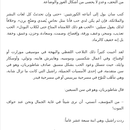
من التحف، وعددٍ لا يحصى من أشكال العوز والوضاعة.
كتب سان بول إلى أتباعه الكورنثيين: «حتى وإن تحدثتُ كل لغات البشر
والملائكة، فإن لم يكن لدي حب فأنا مثل نحاسٍ يُصدي وصَنْجٍ يرِن». وخلافاً
لذلك يقول سيلين: «الحب هو ذلك اللامتناه المتاح حتى لكلاب البودل». الحب
تعذيب، وسحر، وعنف، ورقة، وإفصاح، وصمت، وسعادة، وحزن، وعمق، وخفة.
بل إنه خفيف كالرماد.
لقد أحببت كثيراً ذلك التلاعب اللفظي والبهجة في موسيقى موزارت أو
أوفنباخ، وفي أعمال شكسبير، وموسيه، وهاينرش هاينه، وتولي، وأوسكار
وايلد، حيث تتسلل وعود الحب بشكل مسبق. صادف شاطوبريان، وهو في
سن متقدمة، في إحدى الأمسيات الجميلة، راشيل التي كانت ما تزال شابة،
وهي تتأهّب لتُتوّج في مسرحية بيرينيس أو في مسرحية فيدر.
قال شاطوبريان، وهو في سن السبعين:
– من المؤسف، آنستي، أن نرى شيئاً في غاية الجمال ونحن عند حواف
الموت!
ردت راشيل، وهي ابنة سبعة عشر عاماً: