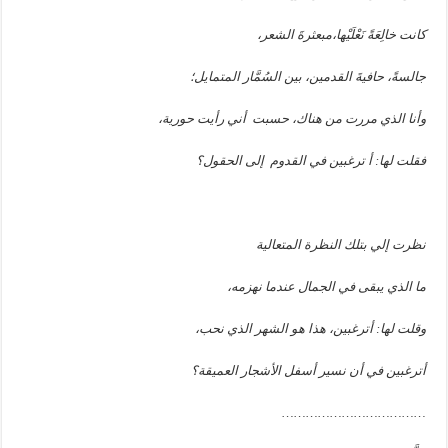
كانت خالِعَةً نَعْلَيْها،مبعثرةَ الشعر،
جالسةً، حافيةَ القدمين، بين السُمَّار المتمايل؛
وأنا الذي مررت من هناك، حسبت أني رأيت حورية،
فقلت لها: أ ترغبين في القدوم إلى الحقول؟
نظرت إلي بتلك النظرة المتعالية
ما الذي يبقى في الجمال عندما نهزمه،
وقلت لها: أترغبين، هذا هو الشهر الذي نحب،
أترغبين في أن نسير أسفل الأشجار العميقة؟
………………………………