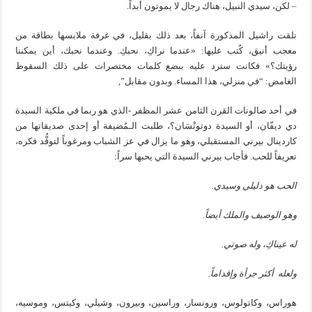
– لكن، سيدي النبيل، هناك رجال لا يموتون أبداً.
تلقت راشيل المذكورة آنفاً، بعد ذلك بقليل، في غرفة ملابسها بطاقة من
معجب أنيق، كُتب عليها: «عندما نراكِ، نحبكِ. وعندما نحبك، أين يمكننا
رؤيتك؟» فكانت سترد عليه ببضع كلمات مختصرات على ذلك السقوط
الغامض: “في منزلي، هذا المساء. وبدون مقابل”,
في أحد صالونات القرن الثامن عشر المظفر -الذي هو ربما في ملكية السيدة
دي ديفّان، أو السيدة دوتونْسَان؟، طلبت الـمُضيفة أو إحدى صديقاتها من
كاردينال بيرني المستقبلي، وهو ما يزال في عز الشباب ومرغوباً لتوقُّد فكره،
تعريفاً للحب. فأجاب بيرني السيدة التي يحبها سراً:
الحب هو دليلي وسيدي
.
وهو الوصيف والملك أيضاً
.
له عيناكِ، وله صوتي
.
ولعله أكثر جرأة وإقداماً
.
هوراس، وكاتولوس، ورونسار، وراسين، وبيرون، وشيلي، وكيتس، وموسيه،