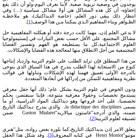
يوجدون في وضعية تربوية صعبة. لأننا نعرف اليوم-ولو أن ذلك يقع
إخفاؤه- أن كل هذه المشاكل هي أولا مشاكل سياسية (…) وفي
انتظار ذلك يبقى دور العلم، (خاصة الديداكتيك)، هو ملاحظـة
الظـواهر وبناء المفاهيم الـذي يمكننا مـن هذا الوصف
[1]
.
لا يدعي العلم إذن، مهما كانت درجة دقته أو هيكلته المفاهيمية حل
مشاكل المجتمع، على الأقل حسب بعض التيارات في إبستيمولوجيا
العلوم الاجتماعية،كل ما يستطيعه هو الفهم وتفسير القضايا
المجتمعية من أجل الانطلاق منها لمعالجة هذه القضايا والإشكالات.
من هذا المنطلق فإن تزايد الطلب على علوم التربية وازدياد إنتاجها
كنوع من الاستجابة لهذا الطلب يندرج في هذا السياق الذي يتوخى
بالدرجة الأولى تعميق فهمنا لهذه الإشكالات وتناولها في قوالب
نظرية ومفاهيمية للتمكن من إدراكها في أبعادها المتعددة.
ودون الخوض في علوم التربية بشكل عام؛ ذلك أنها حقل معرفي
يستدمج تخصصات وحقولا معرفية متنوعة، فإننا سنقتصر، بحكم
تخصصنا، على أحد فروعها وهو ديداكتيك المواد الدراسية، أو ما
يسمى la didactique des disciplines, والذي يندرج ديداكتيك التاريخ
ضمنه، والذي أدرجه”غاستون ميالاريه”Gaston Mialaret ضمن
تصنيفه لعلوم التربية
[2]
.
يتعلق الامر إذن بديداكتيك التاريخ،كما بلوره بعض رواده، مثل”هنري
مونيو”Henri Moniot في كتابه المعروف
[3]
. وقد شكل هذا الحقل