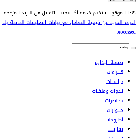
هذا الموقع يستخدم خدمة أكيسميت للتقليل من البريد المزعجة.
اعرف المزيد عن كيفية التعامل مع بيانات التعليقات الخاصة بك
.
processed
صفحة البداية
قـــراءات
دراســات
نـدوات وملفـات
محاضرات
حـــوارات
أطروحات
تقاريـــــر