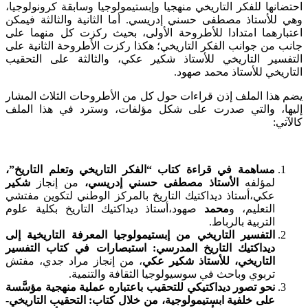
احتضانها للفكر التاريخي منهجيا وإبستيمولوجيا وسابقة كرونولوجيا،
وهي للأستاذ مصطفى حسني إدريسي. أما الثانية والثالثة فيمكن
اعتبارهما امتدادا للأطروحة الأولى، بحيث ركزت كل منهما على
جانب من جوانب الفكر التاريخي؛ هكذا ركزت الأطروحة الثانية على
التفسير التاريخي للأستاذ شكير عكي، والثالثة على التحقيب
التاريخي للأستاذ محمد صهود.
يضم هذا الملف إذن قراءات حول كل من الأطروحات الثلاث المشار
إليها، والتي صدرت على شكل مؤلفات، وسترد في هذا الملف
كالآتي:
مساهمة في قراءة كتاب “الفكر التاريخي وتعلم التاريخ”،
لمؤلفه
الأستاذ مصطفى حسني إدريسي،
من إنجاز
شكير
عكي،أستاذ ديداكتيك التاريخ بالمركز الوطني لتكوين مفتشي
التعليم، و
محمد
صهود،أستاذ ديداكتيك التاريخ بكلية علوم
التربية بالرباط.
التفسير التاريخي من إبستيمولوجيا المعرفة التاريخية إلى
ديداكتيك التاريخ المدرسي: استبصارات في كتاب التفسير
التاريخي، للأستاذ شكير عكي
، من إنجاز مراد جدي، مفتش
تربوي وباحث في سوسيولوجيا الثقافة والتنمية.
نحو تصور ديداكتيكي للتحقيب باعتباره عملية منهجية مؤسَّسة
على خلفية ابستيمولوجية، من خلال كتاب: التحقيب التاريخي-