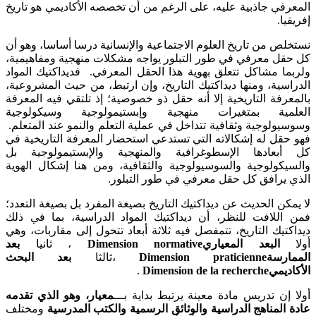
المعرفي جاذبية عليه، على الرغم من أن تخصصه الأكاديمي هو تاريخ
إفريقيا.
نستخلص من تاريخ العلوم الاجتماعية والإنسانية درسا أساسا، وهو أن
كل حقل معرفي في طور التبلور يواجه مشكلات منهجية ومفاهيمية،
ولربما مشاكل تتعلق بهوية هذا الحقل المعرفي. فديداكتيك المواد
الدراسية، ومنها ديداكتيك التاريخ، وإن ارتبط، من حيث المشروعية،
بالمعرفة التاريخية إلا أنه حقل ذو خصوصية؛ إذ تلتقي فيه المعرفة
العلمية بمتغيرات منهجية وإبستيمولوجية وسيكولوجية
وسوسيولوجية وثقافية تتداخل في عملية التعلم والنمو عند المتعلم.
فهو حقل له إشكالاته التي تستدعي استحضار المعرفة التاريخية في
كل أبعادها الإسطوغرافية والمنهجية والإبستيمولوجية بل
والسيكولوجية والسوسيولوجية والثقافية، ومن هنا إشكال الهوية
الذي يرافق كل حقل معرفي في طور التبلور.
لا يمكن الحديث عن ديداكتيك التاريخ بصيغة المفرد بل بصيغة التعدد؛
فمن اللافت للنظر، أن ديداكتيك المواد الدراسية، بما في ذلك
ديداكتيك التاريخ، تتمفصل فيه ثلاثة أبعاد تتحول إلى مقاربات، وهي
أولا
البعد المعياري
Dimension normative
، ثانيا
بعد
الممارسة
Dimension praticienne
،ثالثا
بعد البحث
الأكاديمي
Dimension de la recherche
.
أولا إن تدريس مادة معينة يرتبط بداية بـــ
معيار، وهو الذي تقدمه
عادة المناهج الدراسية والوثائق الرسمية والكتب المدرسية
ومختلف