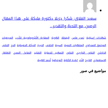
سعيد الفلاق: شكرا جزيلا دكتورة مليكة على هذا المقال
الرصين. مع التحية والتقدير...
شهادات إسبانية
تمرد فاس
اليقظة
الهوية
المقاربة الأنثروبولوجية للأدب
المرجعيات
المجتمع الصحراوي
المتعاليات النصية
السيبة
الخلاص
الحيرة
الحركة الحفيظية
الحج
التناص
الداخلي
التناص الخارجي
التناص
التمهيد للحماية
التقليد
التفاعل النصي
التغلغل
الاستعماري
التاريخ
الأخر
إعادة الكتابة
إثنوغرافيا
أحمد الهيبة
مواضيع في صور