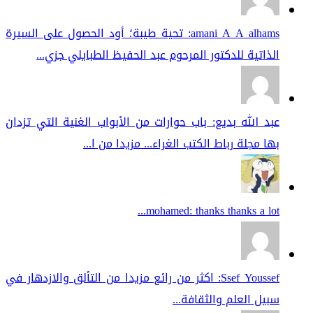
amani A A alhams: تحية طيبة؛ أود الحصول على السيرة
الذاتية للدكتور المرحوم عبد الحفيظ الطبايلي جزي...
عبد الله بديع: باب حوارات من الأبواب الغنية التي تزدان
بها مجلة رباط الكتب الغراء... مزيدا من ا...
mohamed: thanks thanks a lot...
Ssef Youssef: اكثر من رائع مزيدا من التألق والازدهار في
سبيل العلم والثقافة...