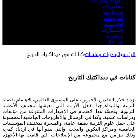
نـدوات وملفـات
محاضرات
حـــوارات
أطروحات
تقاريـــــر
إخبــــارات
ترجمـات
بإيـــجاز
الرئيسية
/
نـدوات وملفـات
/
كتابات في ديداكتيك التاريخ
كتابات في ديداكتيك التاريخ
ازداد خلال العقدين الأخيرين، على المستوى العالمي، الاهتمام بقضايا
التربية والبيداغوجيا بفعل الأزمة التي تعيشها مختلف الأنظمة
التربوية. وتجسّد هذا الاهتمام في الإصدارات المتنوعة من مؤلفات
ودراسات علمية، وكذا في الرسائل والأطروحات الجامعية المحسوبة
على حقل علوم التربية بصفة عامة، والمنجزة بمختلف المؤسسات
الجامعية ومراكز التكوين والبحث، والتي يبدو أنها في ازدياد كمي،
وذلك بتزامن مع مجموعة من الإصلاحات التي قامت بها الأجهزة