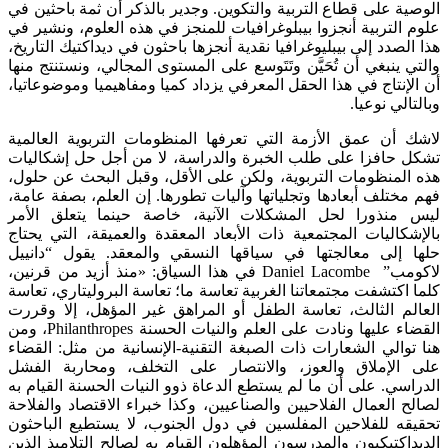
الوصية على قطاع التربية والتكوين. وجدير بالذكر أن ثمة باحثين في
علوم التربية أنجزوا بيبلوغرافيات للمنجز في هذه العلوم، ونشير في
هذا الصدد إلى بيبليوغرافيا نقدية أنجزها باحثون في ديداكتيك التاريخ،
والتي ينبغي أن تُحَيَّن وتَتَوسع على المستوى المجالي، ونستنتج منها
أن الإنتاج في هذا الحقل المعرفي يزداد كميا ومفاهيميا وموضوعاتيا،
وبالتالي نوعيا.
لاشك أن عمق الأزمة التي تعرفها المنظومات التربوية العالمية
تشكل حافزا على طلب الخبرة والدراسة، لا من أجل حل إشكاليات
هذه المنظومات التربوية، ولكن على الأقل، وقبل البحث عن حلول،
فهم مختلف أبعادها وتجلياتها وآليات تطورها. إن العلم، بصفة عامة،
ليس منذورا لحل المشكلات الآنية، خاصة حينما يتعلق الأمر
بالإشكاليات المجتمعية ذات الأبعاد المعقدة والعميقة، التي يحتاج
حلها إلى معالجتها في سياقها النسقي والمعقد. يقول “دانييل
لاكومب” Daniel Lacombe في هذا السياق: «منذ أزيد من قرنين،
كلما اكتشفت مجتمعاتنا الغربية تعاسة ما؛ تعاسة البروليتاري، تعاسة
العالم الثالث، تعاسة الطفل أو المراهق غير المؤهل، إلا وقررت
القضاء عليها ونادت على العلم والنيات الحسنة Philanthropes، ومن
هنا توالي الشعارات ذات الصبغة التقنية-الإنسانية من مثل: القضاء
على الإملاق والعوز، والانتصار على التخلف، ومحاربة الفشل
الدراسي. على أن ما لم يستطع الدعاة ذوو النيات الحسنة القيام به
لصالح العمال الفلاحيين والصناعيين، وكذا خبراء الاقتصاد والفلاحة
تحقيقه للفلاحين المفلسين في دول الجنوب، لا يستطيع الباحثون
الديداكتيكيون والمدرسون المؤهلون القيام به لصالح التلاميذ الذين