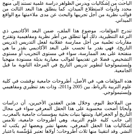
الباحث من إشكاليات ويدرس الظواهر دراسة علمية تستند إلى منهج
محدد وأدوات لاستطلاع الميدان، كما ينطلق هذا البعد الثالث من
قوالب نظرية من أجل تجريبها والبحث عن مدى ملاءمتها مع الواقع
الميداني.
تندرج المؤلفات، موضوع هذا الملف، ضمن البعد الأكاديمي ذي
النزعة التنظيرية، ذلك أنها تنطلق من أطر نظرية ومفاهيمية وتقترح
مقاربات تعلمية من أجل ممارسة عقلانية لفعل التدريس (تدريس
التاريخ)، فهي بقدر ما تحسب على البعد الأكاديمي بقدر ما هي
منفتحة على بعد الممارسة، سواء في مستوى التجريب أو مستوى
التشخيص، فضلا عن تقديمها لقوالب معيارية بديلة مسنودة منهجيا
وإبستيمولوجيا لتطوير تدريس التاريخ في المرحلة الثانوية ما قبل
الجامعية.
هذه المؤلفات هي، في الأصل، أطروحات جامعية نوقشت في كلية
علوم التربية بالرباط، بين 2005 و2011، وذات بعد تنظيري ومفاهيمي
وإبستيمولوجي.
من الملاحظ اليوم، وخلال هذين العقدين الأخيرين، أن دراسات
وأبحاثا أضحت محسوبة على هذا الحقل المعرفي سواء في مجال
التاريخ أو الجغرافيا، وتبنتها بنيات بحثية بمؤسسات جامعية بالمغرب،
إلى جانب كلية علوم التربية، وهي أطروحات جامعية، تلامس
إشكاليات هذا الحقل المعرفي، بعضها نشر وبعضها لم يكتب له
النشر. وقد انتقينا منها ثلاث أطروحات؛ أولاها تعتبر مُؤَسِّسة باعتبار