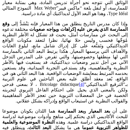
الوثائق التي تتوجه نحو أجرأة تدريس المادة، وهي بمثابة معيار
للممارسة، أو لنقل بلغة “ماكس فيبر”Max Weber النموذج المثالي
Type Idéal، وهذا هو البعد الأول لديداكتيك أي مادة دراسية.
وإذا كان مدرس التاريخ ينطلق من هذا المعيار فإنه يَنْشَدُّ إلى
وقع
الممارسة الذي يفرض عليه إكراهات ويواجه صعوبات
مختلفة تدعوه
إلى البحث عن ممارسات أمثل، بحيث قد تشكل له الأطر النظرية
مُوَجِّها فحسب وليس حلا نهائيا، نظرا لتعقد مكونات الواقع
الديداكتيكي وتَمَنُّعه على كل إدراك شامل مانع، لبلوغ الغايات
والأهداف التي يرسمها المعيار. هكذا يرتبط البعد الثاني بالممارسة
التي لها منطقها وخصوصيتها، والتي تفرض على المدرس التدخل
الآني من أجل تدبير وضعيات ديداكتيكية، قد يستغيث فيها بالأطر
النظرية والمفاهيمية، وقد يستدعي التجربة الميدانية، وقد يستعين
بحدسه المرتبط بمعايشة الوضعيات الواقعية. هذا البعد الثاني هو، في
الواقع، بُعد معقد أطلق عليه بعض الباحثين في علوم التربية
بـ”الترقيع الديداكتيكي”
[4]
Bricolage didactique ، لا بمعنى قدحي
ولكن بالمعنى الذي يحيل على احتكام الفاعل التربوي لتجربته
الخصبة في حل المعضلات التربوية حين تعجز الأطر المفاهيمية
والقوالب النظرية عن استيعاب الواقع وإدراكه بشكل عقلاني.
على أن
بعد المعيار
و
بعد الممارسة
هما اللذان يكونان موضوعا
للبحث الأكاديمي الذي يحتكم إلى مناهج وأدوات موضوعية لدراسة
الواقع الديداكتيكي دراسة علمية. وهذه
النظرة الموضوعية والعلمية
للظواهر التربوية عموما
هي ما يشكل
البعد الثالث.
وينطلق فيه