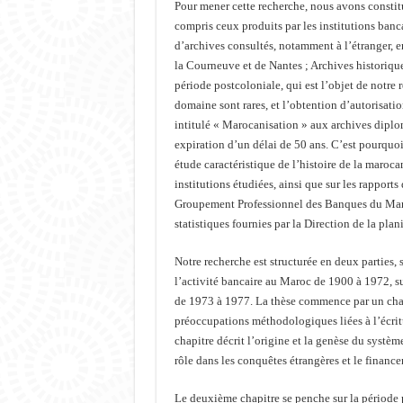
Pour mener cette recherche, nous avons constit
compris ceux produits par les institutions ba
d’archives consultés, notamment à l’étranger, e
la Courneuve et de Nantes ; Archives historique
période postcoloniale, qui est l’objet de notre
domaine sont rares, et l’obtention d’autorisation
intitulé « Marocanisation » aux archives dipl
expiration d’un délai de 50 ans. C’est pourquo
étude caractéristique de l’histoire de la maroc
institutions étudiées, ainsi que sur les rapport
Groupement Professionnel des Banques du Maroc 
statistiques fournies par la Direction de la pla
Notre recherche est structurée en deux parties, 
l’activité bancaire au Maroc de 1900 à 1972, s
de 1973 à 1977. La thèse commence par un chapi
préoccupations méthodologiques liées à l’écrit
chapitre décrit l’origine et la genèse du syst
rôle dans les conquêtes étrangères et le financ
Le deuxième chapitre se penche sur la période