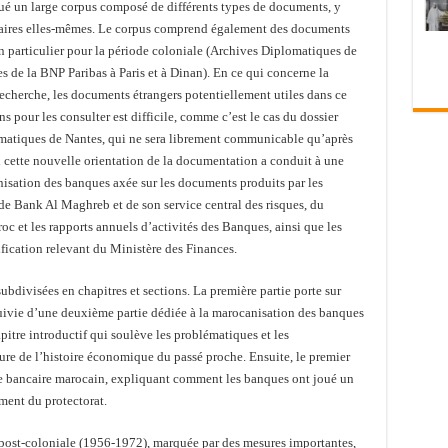
ué un large corpus composé de différents types de documents, y
ncaires elles-mêmes. Le corpus comprend également des documents
n particulier pour la période coloniale (Archives Diplomatiques de
s de la BNP Paribas à Paris et à Dinan). En ce qui concerne la
 recherche, les documents étrangers potentiellement utiles dans ce
s pour les consulter est difficile, comme c’est le cas du dossier
omatiques de Nantes, qui ne sera librement communicable qu’après
i cette nouvelle orientation de la documentation a conduit à une
anisation des banques axée sur les documents produits par les
s de Bank Al Maghreb et de son service central des risques, du
et les rapports annuels d’activités des Banques, ainsi que les
nification relevant du Ministère des Finances.
subdivisées en chapitres et sections. La première partie porte sur
uivie d’une deuxième partie dédiée à la marocanisation des banques
tre introductif qui soulève les problématiques et les
ure de l’histoire économique du passé proche. Ensuite, le premier
ème bancaire marocain, expliquant comment les banques ont joué un
ement du protectorat.
 post-coloniale (1956-1972), marquée par des mesures importantes,