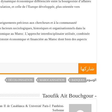
a dynamique économique différenciée entre la bourgeoisie d’affaires
ulation, et celle de l’Europe développée, plus orientée vers
enseignements précieux aux chercheurs et à la communauté
es facteurs sociologiques, historiques et organisationnels dans la
omique au Maroc. L’approche interdisciplinaire utilisée, combinée
l’histoire économique et financière au Maroc dont bien des aspects
شاركها
الوسوم
DÉCOLONISATION
MAROCANISATION
BANQUES
- Taoufik Ait Bouchgour
an II de Casablanca & Université Paris-I Panthéon-
Sorbonne