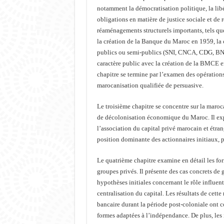
notamment la démocratisation politique, la libé
obligations en matière de justice sociale et de r
réaménagements structurels importants, tels que
la création de la Banque du Maroc en 1959, la c
publics ou semi-publics (SNI, CNCA, CDG, BNDE
caractère public avec la création de la BMCE e
chapitre se termine par l’examen des opératio
marocanisation qualifiée de persuasive.
Le troisième chapitre se concentre sur la maroc
de décolonisation économique du Maroc. Il exp
l’association du capital privé marocain et étran
position dominante des actionnaires initiaux, p
Le quatrième chapitre examine en détail les form
groupes privés. Il présente des cas concrets de 
hypothèses initiales concernant le rôle influen
centralisation du capital. Les résultats de cett
bancaire durant la période post-coloniale ont c
formes adaptées à l’indépendance. De plus, les 