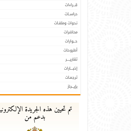
قـــراءات
دراســات
نـدوات وملفـات
محاضرات
حـــوارات
أطروحات
تقاريـــــر
إخبــــارات
ترجمـات
بإيـــجاز