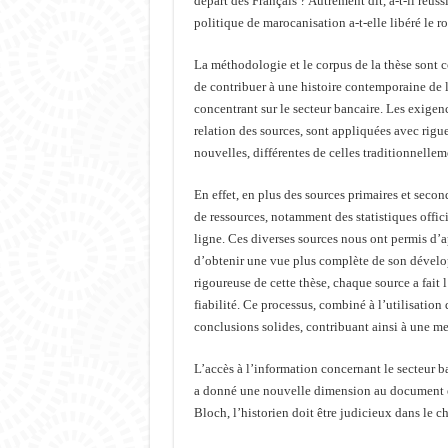
départ des Français ? Autrement dit, a-t-il réu
politique de marocanisation a-t-elle libéré le r
La méthodologie et le corpus de la thèse sont c
de contribuer à une histoire contemporaine de
concentrant sur le secteur bancaire. Les exigenc
relation des sources, sont appliquées avec rigueu
nouvelles, différentes de celles traditionnelleme
En effet, en plus des sources primaires et secon
de ressources, notamment des statistiques offici
ligne. Ces diverses sources nous ont permis d’a
d’obtenir une vue plus complète de son dével
rigoureuse de cette thèse, chaque source a fait 
fiabilité. Ce processus, combiné à l’utilisation 
conclusions solides, contribuant ainsi à une 
L’accès à l’information concernant le secteur b
a donné une nouvelle dimension au document et
Bloch, l’historien doit être judicieux dans le 