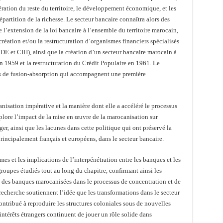
ration du reste du territoire, le développement économique, et les
épartition de la richesse. Le secteur bancaire connaîtra alors des
 l’extension de la loi bancaire à l’ensemble du territoire marocain,
réation et/ou la restructuration d’organismes financiers spécialisés
 et CIH), ainsi que la création d’un secteur bancaire marocain à
n 1959 et la restructuration du Crédit Populaire en 1961. Le
ns de fusion-absorption qui accompagnent une première
anisation impérative et la manière dont elle a accéléré le processus
lore l’impact de la mise en œuvre de la marocanisation sur
ger, ainsi que les lacunes dans cette politique qui ont préservé la
rincipalement français et européens, dans le secteur bancaire.
es et les implications de l’interpénétration entre les banques et les
groupes étudiés tout au long du chapitre, confirmant ainsi les
t des banques marocanisées dans le processus de concentration et de
e recherche soutiennent l’idée que les transformations dans le secteur
ontribué à reproduire les structures coloniales sous de nouvelles
intérêts étrangers continuent de jouer un rôle solide dans