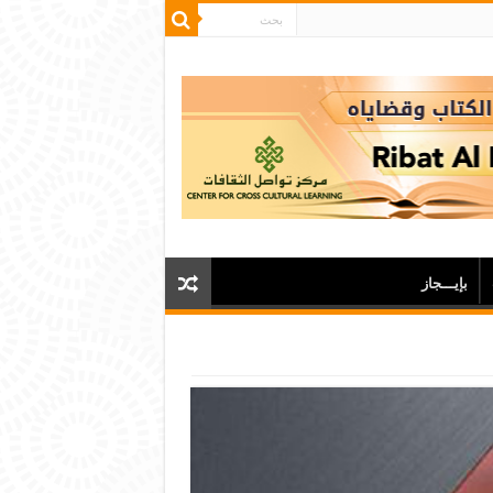
بإيـــجاز