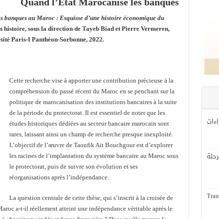
Quand l’État Marocanise les banques
s banques au Maroc : Esquisse d’une histoire économique du
n histoire, sous la direction de Tayeb Biad et Pierre Vermeren,
rsité Paris-I Panthéon-Sorbonne, 2022.
Cette recherche vise à apporter une contribution précieuse à la
compréhension du passé récent du Maroc en se penchant sur la
politique de marocanisation des institutions bancaires à la suite
de la période du protectorat. Il est essentiel de noter que les
اءات
études historiques dédiées au secteur bancaire marocain sont
rares, laissant ainsi un champ de recherche presque inexploité.
L’objectif de l’œuvre de Taoufik Ait Bouchgour est d’explorer
لة
les racines de l’implantation du système bancaire au Maroc sous
le protectorat, puis de suivre son évolution et ses
réorganisations après l’indépendance.
Tran
La question centrale de cette thèse, qui s’inscrit à la croisée de
 Maroc a-t-il réellement atteint une indépendance véritable après le