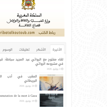
الأخيرة
الأشهر
تعليقات
الوسوم
لقاء مفتوح مع الروائي عبد المجيد سباطة: قر
في مشروعه الروائي
3 يوليو، 2026
المغرب في أدب الرح
البريطاني
24 يونيو، 2026
smutation de la mort à Gaza
19 يونيو، 2026