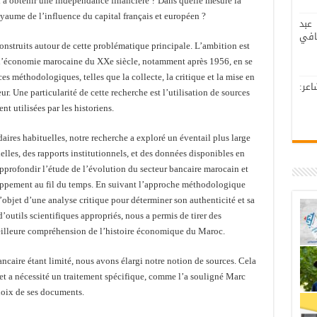
ssi à obtenir une indépendance financière ? Dans quelle mesure la
oyaume de l’influence du capital français et européen ?
عبد
افي
onstruits autour de cette problématique principale. L’ambition est
 l’économie marocaine du XXe siècle, notamment après 1956, en se
es méthodologiques, telles que la collecte, la critique et la mise en
عر:
r. Une particularité de cette recherche est l’utilisation de sources
nt utilisées par les historiens.
daires habituelles, notre recherche a exploré un éventail plus large
elles, des rapports institutionnels, et des données disponibles en
pprofondir l’étude de l’évolution du secteur bancaire marocain et
oppement au fil du temps. En suivant l’approche méthodologique
l’objet d’une analyse critique pour déterminer son authenticité et sa
d’outils scientifiques appropriés, nous a permis de tirer des
meilleure compréhension de l’histoire économique du Maroc.
ancaire étant limité, nous avons élargi notre notion de sources. Cela
 a nécessité un traitement spécifique, comme l’a souligné Marc
choix de ses documents.