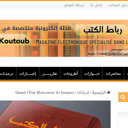
دول المقالات
إتصل بنا
خريطة الموقع
محاضرات
حـــوارات
أطروحات
تقاريـــــر
إخبــــارات
ترجمـات
الرئيسية
/
قـــراءات
/
Quand l’État Marocanise les banques