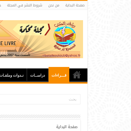
صفحة البداية
من نحن
شروط النشر في المجلة
ج
قـــراءات
دراســات
نـدوات وملفـات
صفحة البداية