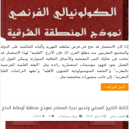
إذا كان الاستعمار قد نجح في فرض سلطته القهرية وآلياته التحكمية على الدولة
والمجتمع المغربيين منذ مطلع القرن 20، فإن الأذرع “العلمية” لهذا الاستعمار قد
نجحت في تفكيك البنى المعيشية والأنساق الثقافية المتوارثة. ويمكن القول إن
الفضل يعود لجهود مؤسسات استعمارية رائدة مثل “البعثة العلمية الفرنسية
بالمغرب” و”الشعبة السوسيولوجية للشؤون الأهلية” و”معهد الدراسات العليا
المغربية”، إلى جانب منشورات متخصصة مثل …
أكمل القراءة »
كتابة التاريخ المحلي وتدبير ندرة المصادر نموذج منطقة أوطاط الحاج
الطيب بياض
9 مايو، 2019
نـدوات وملفـات
0
4,644