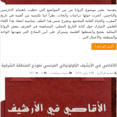
مقدمة: يعتبر موضوع الزوايا من بين المواضيع التي حظيت باهتمام الدارسين
والباحثين، أنجزت حولها دراسات وأبحاث، نظراً لما تكتسيه من أهمية في تاريخ
المغرب والحياة العامة للمجتمع. ونقترح ضمن هدا الملف بمناسبة انعقاد هدا اللقاء
العلمي المبارك حول كتابة التاريخ المحلي، المساهمة في التعريف ببعض الزوايا
المحلية بفجيج وأنشطتها العلمية. وسنركز على أبرز النماذج التي شهدتها الواحة
والمنطقة، والأعمال التي …
أكمل القراءة »
الأقاصي في الأرشيف الكولونيالي الفرنسي نموذج المنطقة الشرقية
أسامة الزكاري
9 مايو، 2019
نـدوات وملفـات
0
857