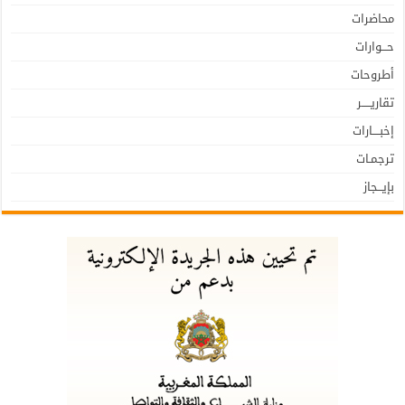
محاضرات
حـــوارات
أطروحات
تقاريـــــر
إخبــــارات
ترجمـات
بإيـــجاز