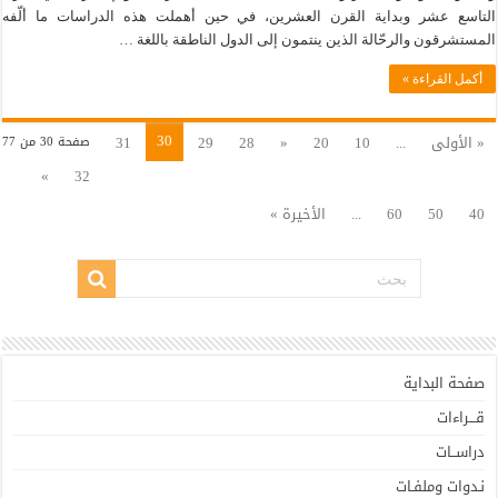
التاسع عشر وبداية القرن العشرين، في حين أهملت هذه الدراسات ما ألّفه
المستشرقون والرحّالة الذين ينتمون إلى الدول الناطقة باللغة …
أكمل القراءة »
30
« الأولى
...
10
20
«
28
29
31
صفحة 30 من 77
»
32
40
50
60
...
الأخيرة »
صفحة البداية
قـــراءات
دراســات
نـدوات وملفـات