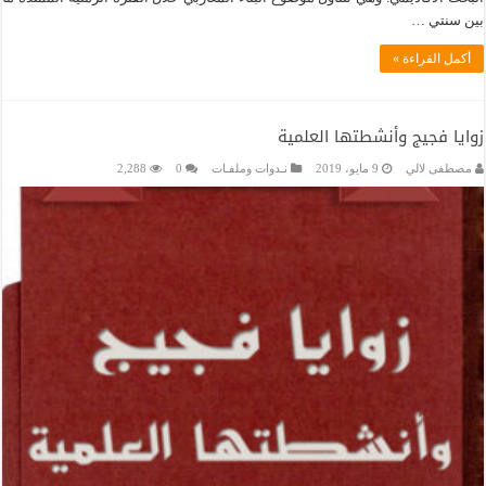
بين سنتي …
أكمل القراءة »
زوايا فجيج وأنشطتها العلمية
مصطفى لالي
9 مايو، 2019
نـدوات وملفـات
0
2,288