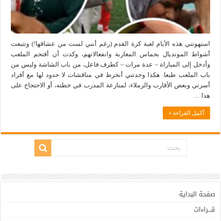
استهوتني هذه الأيام لعبة كرة القدم (رغم أنني لست من عشاقها!) وتتبعت
أشواط المونديال بحماس المغاربة وانفعالاتهم، وكدت أن أقتحم الملعب
وأدخل إلى المباراة – عدة مرات – كطرف فاعل، من باب الشاشة وليس من
باب الملعب طبعا. هكذا وجدتني أنخرط في مناقشات لا حدود لها مع أفراد
أسرتي وبعض الأقارب والزملاء، لمنازعة المدرب في خطته، أو الاحتجاج على
هذا …
أكمل القراءة »
صفحة البداية
قـــراءات