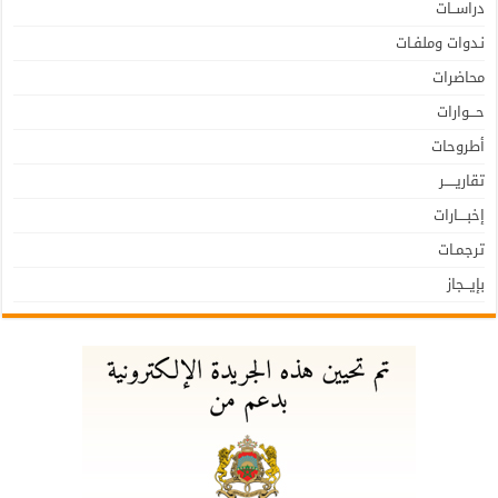
دراســات
نـدوات وملفـات
محاضرات
حـــوارات
أطروحات
تقاريـــــر
إخبــــارات
ترجمـات
بإيـــجاز