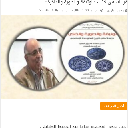
قراءات في كتاب “الوثيقة والصورة والذاكرة”
محمد الداودي
3 يونيو، 2023
إخبــــارات
0
566
أكمل القراءة »
رحيل بحجم الفجيعة: وداعا عبد الحفيظ الطبايلي