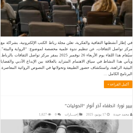
في إطار أنشطتها الثقافية والفكرية، تعلن مجلة رباط الكتب الإلكترونية، بشراكة مع
مركز تواصل الثقافات، عن تنظيم ندوة علمية مخصصة لموضوع: “الرواية والبيئة”.
سيُقام هذا اللقاء يوم الأربعاء 26 نوفمبر 2025 بمقر مركز تواصل الثقافات بالرباط.
ويأتي هذا النشاط في سياق الاهتمام المتزايد بالعلاقة بين الإبداع الأدبي والقضايا
البيئية الراهنة، واستكشاف حضور الطبيعة وتحولاتها في النصوص الروائية المعاصرة.
البرنامج الكامل …
أكمل القراءة »
بيير نورا: انطفاء آخر أنوار “الحوليات”
محمد حبيدة
17 يونيو، 2025
إخبــــارات
0
1,627