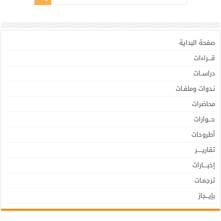
صفحة البداية
قـــراءات
دراســات
نـدوات وملفـات
محاضرات
حـــوارات
أطروحات
تقاريـــــر
إخبــــارات
ترجمـات
بإيـــجاز