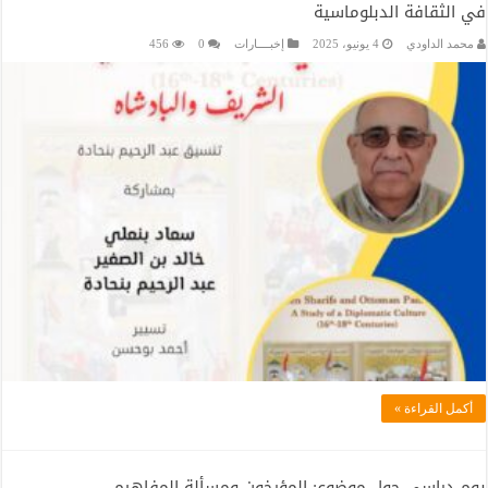
في الثقافة الدبلوماسية
محمد الداودي
4 يونيو، 2025
إخبــــارات
0
456
أكمل القراءة »
يوم دراسي حول موضوع: المؤرخون ومسألة المفاهيم