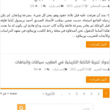
سعيد الحنصالي
27 فبراير، 2023
إخبــــارات
1
528
1/ منذ أن تعرفت عليه قبل ثلاثة عقود وهو ينجز كل شيء، بسرعة وبإتقان. لم يكن
رحيله الفاجع استثناء. حديث شجي بمكتب الأستاذ الصديق أحمد بريسول أياما قليلة
قبل الوعكة ثم يغادر بسرعة فائقة وكأنه كان حديث وداع هادئ لن يكون له ما بعده.
هكذا أصابنا الذهول، نحن أصدقاؤه في مجلة رباط الكتب، وزملاؤه في معهد الدراسات
والأبحاث للتعريب، وزملاؤه …
أكمل القراءة »
ندوة: تجربة الكتابة التاريخية في المغرب، سياقات واتجاهات
هيئة التحرير
23 أكتوبر، 2022
إخبــــارات
0
396
أكمل القراءة »
1
2
3
4
5
»
...
الأخيرة »
صفحة 1 من 6