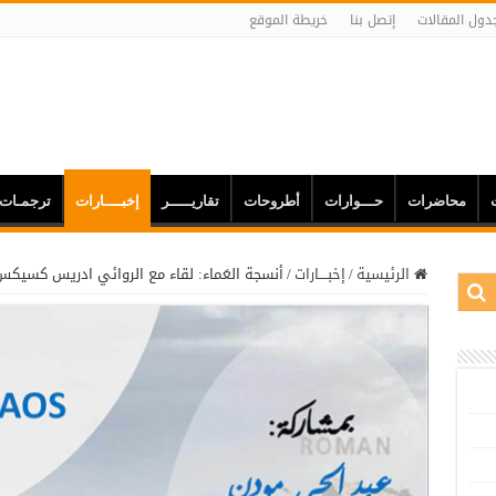
دول المقالات
إتصل بنا
خريطة الموقع
محاضرات
حـــوارات
أطروحات
تقاريـــــر
إخبــــارات
ترجمـات
الرئيسية
/
إخبــــارات
/
أنسجة العَماء: لقاء مع الروائي ادريس كسيك