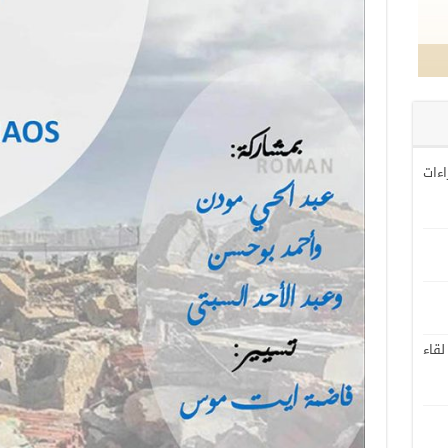
اءات
لقاء