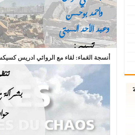
أنسجة العَماء: لقاء مع الروائي ادريس كسيك