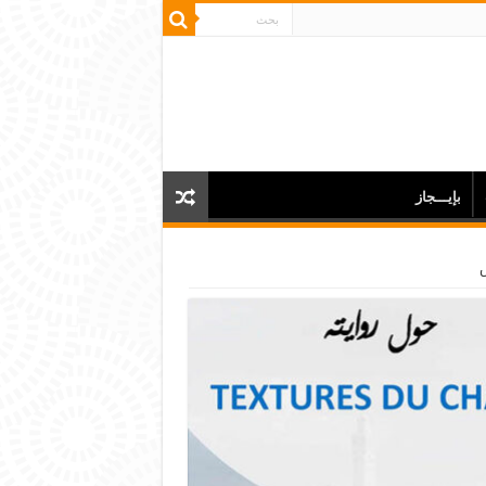
بإيـــجاز
س