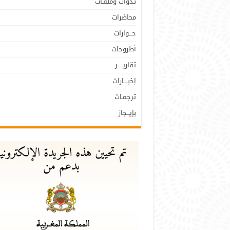
نـدوات وملفـات
محاضرات
حـــوارات
أطروحات
تقاريـــــر
إخبــــارات
ترجمـات
بإيـــجاز