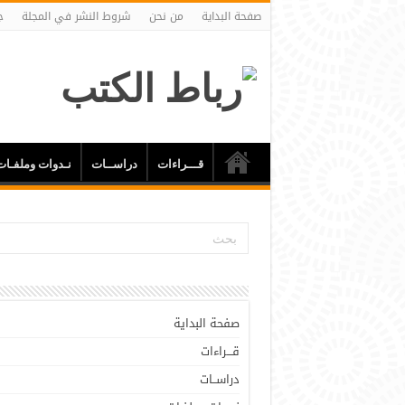
صفحة البداية
من نحن
شروط النشر في المجلة
ج
قـــراءات
دراســات
نـدوات وملفـات
صفحة البداية
قـــراءات
دراســات