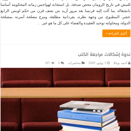
للنبش في تاريخ الرومان محض صدفة، بل استجابة لهواجس زمانه المحكومة أساسا
بانشغاله بما آلت إليه فرنسا بعد مرور أزيد من نصف قرن من حكم لويس الرابع
عشر، المطبوع، من وجهة نظره، بفردانية مطلقة، ومزج مصلحة أسرته بمصلحة
الدولة، ومحاولته توحيد العقيدة والقضاء على كل ما هو غير …
أكمل القراءة »
ندوة إشكالات مراجعة الكتب
أحمد بوغلا
3 يوليو، 2009
محاضرات
0
307