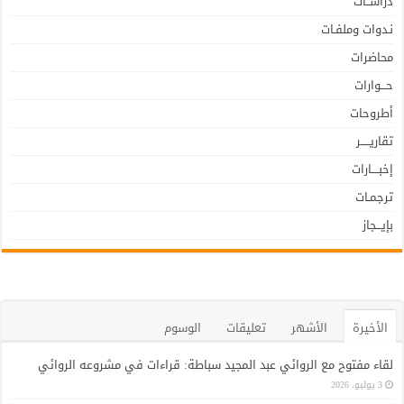
دراســات
نـدوات وملفـات
محاضرات
حـــوارات
أطروحات
تقاريـــــر
إخبــــارات
ترجمـات
بإيـــجاز
الأخيرة
الأشهر
تعليقات
الوسوم
لقاء مفتوح مع الروائي عبد المجيد سباطة: قراءات في مشروعه الروائي
3 يوليو، 2026