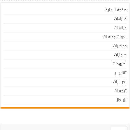
صفحة البداية
قـــراءات
دراســات
نـدوات وملفـات
محاضرات
حـــوارات
أطروحات
تقاريـــــر
إخبــــارات
ترجمـات
بإيـــجاز