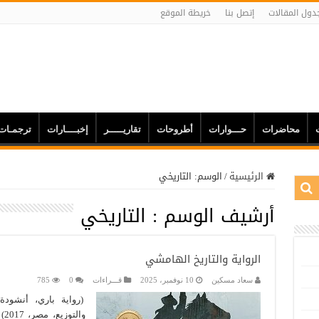
دول المقالات
إتصل بنا
خريطة الموقع
محاضرات
حـــوارات
أطروحات
تقاريـــــر
إخبــــارات
ترجمـات
الرئيسية
/
الوسم:
التاريخي
أرشيف الوسم :
التاريخي
الرواية والتاريخ الهامشي
سعاد مسكين
10 نوفمبر، 2025
قـــراءات
0
785
(رواية باري، أنشودة
وا