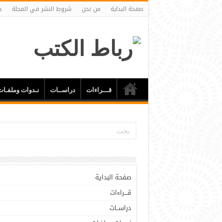
صفحة البداية
من نحن
شروط النشر في المجلة
ج
قـــراءات
دراســات
نـدوات وملفـات
صفحة البداية
قـــراءات
دراســات