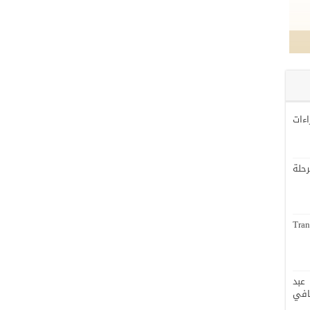
اءات
لة
Tran
عبد
افي