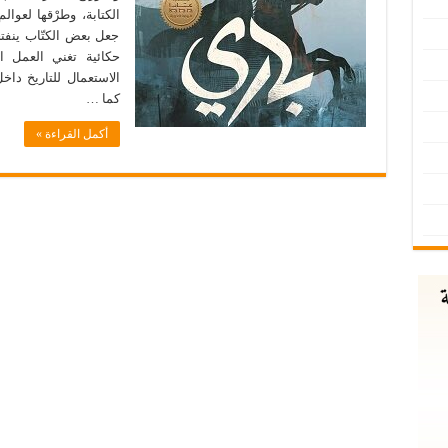
الكتابة، وطرْقها لعوال
جعل بعض الكتّاب ينفتح
حكائية تغني العمل ال
الاستعمال للتاريخ داخل
كما …
أكمل القراءة »