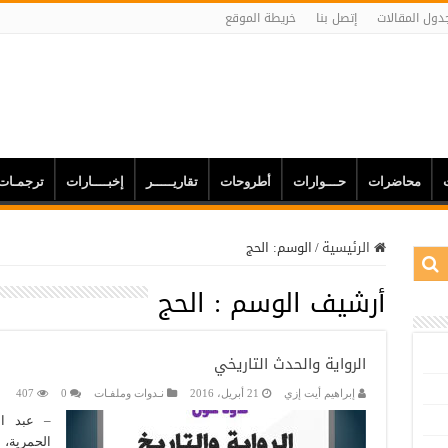
دول المقالات
إتصل بنا
خريطة الموقع
محاضرات
حـــوارات
أطروحات
تقاريـــــر
إخبــــارات
ترجمـات
الرئيسية
/
الوسم:
الحج
أرشيف الوسم :
الحج
الرواية والحدث التاريخي
إبراهيم أيت إزي
21 أبريل، 2016
نـدوات وملفـات
0
407
– عبد ال