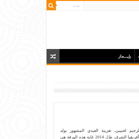
بإيـــجاز
رحيم لحبيبي، تغريبة العبدي المشهور بولد
الحمرية، أفريقيا الشرق، ط2، 2014 غاية هذه الورقة هي