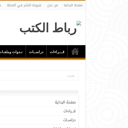
صفحة البداية
من نحن
شروط النشر في المجلة
ج
قـــراءات
دراســات
نـدوات وملفـات
صفحة البداية
قـــراءات
دراســات