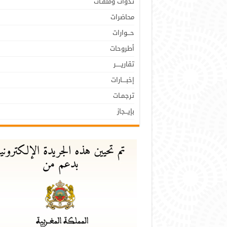
نـدوات وملفـات
محاضرات
حـــوارات
أطروحات
تقاريـــــر
إخبــــارات
ترجمـات
بإيـــجاز