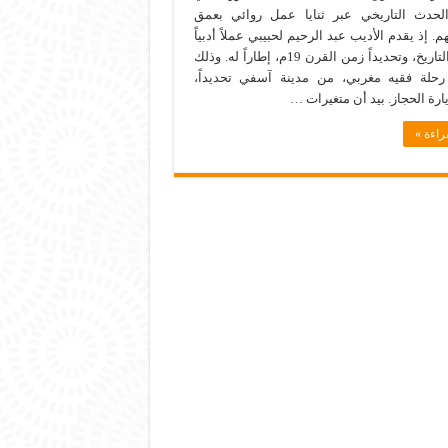
لحدث التاريخي عبر ثنايا عمل روائي بعمق
. إذ يقدم الأديب عبد الرحيم لحبيبي عملاً أدبياً
اتخذ من التاريخ، وتحديداً زمن القرن 19م، إطاراً له. وذلك
 رحلة فقيه مغربي، من مدينة آسفي تحديداً،
رة الحجاز. بيد أن متغيرات …
راءة »