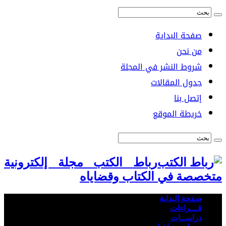
صفحة البداية
من نحن
شروط النشر في المجلة
جدول المقالات
إتصل بنا
خريطة الموقع
رباط الكتب مجلة إلكترونية
متخصصة في الكتاب وقضاياه
صفحة البداية
قـــراءات
دراســات