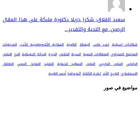
سعيد الفلاق: شكرا جزيلا دكتورة مليكة على هذا المقال
الرصين. مع التحية والتقدير...
شهادات إسبانية
تمرد فاس
اليقظة
الهوية
المقاربة الأنثروبولوجية للأدب
المرجعيات
المجتمع الصحراوي
المتعاليات النصية
السيبة
الخلاص
الحيرة
الحركة الحفيظية
الحج
التناص
الداخلي
التناص الخارجي
التناص
التمهيد للحماية
التقليد
التفاعل النصي
التغلغل
الاستعماري
التاريخ
الأخر
إعادة الكتابة
إثنوغرافيا
أحمد الهيبة
مواضيع في صور