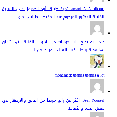
amani A A alhams: تحية طيبة؛ أود الحصول على السيرة
الذاتية للدكتور المرحوم عبد الحفيظ الطبايلي جزي...
عبد الله بديع: باب حوارات من الأبواب الغنية التي تزدان
بها مجلة رباط الكتب الغراء... مزيدا من ا...
mohamed: thanks thanks a lot...
Ssef Youssef: اكثر من رائع مزيدا من التألق والازدهار في
سبيل العلم والثقافة...