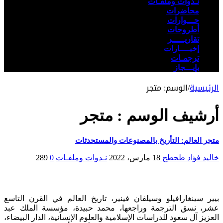
نـدوات وملفـات
محاضرات
حـــوارات
أطروحات
تقاريـــــر
إخبــــارات
ترجمـات
بإيـــجاز
الرئيسية
/
الوسم:
متجر
أرشيف الوسم :
متجر
متجر العالم: التأريخ بالمصنوعات والمستحدثات
خاليد فؤاد طحطح
18 مارس، 2022
نـدوات وملفـات
0
289
بيير سينغارافيلو وسيلفان فينير، تاريخ العالم في القرن التاسع
عشر، نسق الترجمة وراجعها، محمد حبيدة، مؤسسة الملك عبد
العزيز آل سعود للدراسات الإسلامية والعلوم الإنسانية، الدار البيضاء،