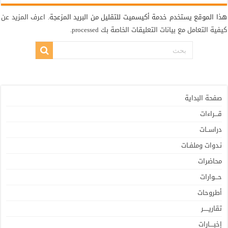
هذا الموقع يستخدم خدمة أكيسميت للتقليل من البريد المزعجة.
اعرف المزيد عن
كيفية التعامل مع بيانات التعليقات الخاصة بك processed
.
صفحة البداية
قـــراءات
دراســات
نـدوات وملفـات
محاضرات
حـــوارات
أطروحات
تقاريـــــر
إخبــــارات