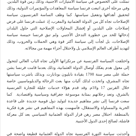
تمثلت على الخصوص في سياسة الامتيازات الأجنبية، وذلك زمن قوة البلدين.
وفي مرحلة أخرى اتبعت فرنسا سياسة المعاهدات والمؤتمرات الدولية، وذلك
لتحقيق أهدافها وتفعيل سياستها. كما وظف الساسة الفرنسيون سياسة
الإصلاحات تجاه كل من الدولة العثمانية والمغرب، إذ عملت فرنسا على فرض
إصلاحات على البلدين أو إفشال المحاولات الإصلاحية التي حاول البلدان
إدخالها للحد من خطورة التدخل الأجنبي. ولم تبق فرنسا حبيسة سياسة
الإصلاحات، بل لجأت إلى سياسة أكثر قوة وهي الحملات والحروب، وذلك
لتهديد أطراف العالم الإسلامي بل ولاحتلال أجزاء مهمة من مجالاته.
واختلفت السياسة الفرنسية عن مرتكزاتها الأولى تجاه الباب العالي لتتحول
إلى معول هدم يفكك أوصال الدولة العثمانية، وذلك بعدما قامت فرنسا بشن
حملة على مصر سنة 1798 بقيادة نابليون بونابارت. وبذلك باشرت سياستها
تجاه المشرق، واتخذت لذلك آليات منها بعث الرحالة والدبلوماسيين خاصة
خلال القرنين 17 و18م. وقد قدم هؤلاء خدمات جليلة للتجارة الفرنسية
بالشرق، وتعد رحلاتهم بمثابة موسوعة جغرافية وسياسية واقتصادية. كما
سعت فرنسا إلى نشر مفاهيم جديدة لتوليد دول قومية جديدة على قاعدة
الحرية والمساواة والاستقلال، فأسهمت بهذه المفاهيم في نشر هزة فكرية
بالمنطقة. احتلال مصر رهن قرار الدولة العثمانية السياسي بعد كل معركة
فاشلة، لصالح إحدى الدول الأجنبية.
وأحدثت سياسة الثورة الفرنسية تجاه الدولة العثمانية قطيعة واضحة في