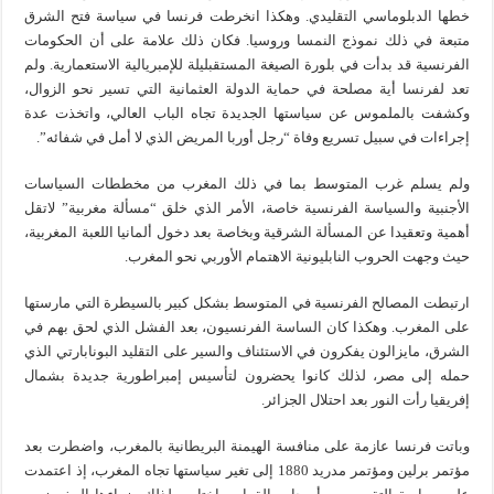
خطها الدبلوماسي التقليدي. وهكذا انخرطت فرنسا في سياسة فتح الشرق
متبعة في ذلك نموذج النمسا وروسيا. فكان ذلك علامة على أن الحكومات
الفرنسية قد بدأت في بلورة الصيغة المستقبليلة للإمبريالية الاستعمارية. ولم
تعد لفرنسا أية مصلحة في حماية الدولة العثمانية التي تسير نحو الزوال،
وكشفت بالملموس عن سياستها الجديدة تجاه الباب العالي، واتخذت عدة
إجراءات في سبيل تسريع وفاة “رجل أوربا المريض الذي لا أمل في شفائه”.
ولم يسلم غرب المتوسط بما في ذلك المغرب من مخططات السياسات
الأجنبية والسياسة الفرنسية خاصة، الأمر الذي خلق “مسألة مغربية” لاتقل
أهمية وتعقيدا عن المسألة الشرقية وبخاصة بعد دخول ألمانيا اللعبة المغربية،
حيث وجهت الحروب النابليونية الاهتمام الأوربي نحو المغرب.
ارتبطت المصالح الفرنسية في المتوسط بشكل كبير بالسيطرة التي مارستها
على المغرب. وهكذا كان الساسة الفرنسيون، بعد الفشل الذي لحق بهم في
الشرق، مايزالون يفكرون في الاستئناف والسير على التقليد البونابارتي الذي
حمله إلى مصر، لذلك كانوا يحضرون لتأسيس إمبراطورية جديدة بشمال
إفريقيا رأت النور بعد احتلال الجزائر.
وباتت فرنسا عازمة على منافسة الهيمنة البريطانية بالمغرب، واضطرت بعد
مؤتمر برلين ومؤتمر مدريد 1880 إلى تغير سياستها تجاه المغرب، إذ اعتمدت