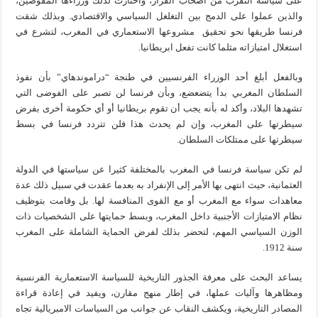
على سياسة التقرب من أصحاب القرار، واختارت لذلك وزراءها المفوضين،
والذين عملوا على الدمج بين التغلغل السياسي والاقتصادي. وبذلك شقت
فرنسا طريقها نحو تحقيق مشروعها الاستعماري في المغرب، لتشرع في
استغلال امتيازاته مثلما كانت تفعل ابريطانيا.
وبالفعل أبلغ أحد الوزراء الفرنسيين في طنجة “دراموندهاي” بأن نفوذ
السلطان المغربي بدأ يتضعضع، وبأن فرنسا لن تصبر على الفوضى التي
تشهدها البلاد، وأكد له بأنه يجب أن تقوم بريطانيا أو أي حكومة أخرى بفرض
سيطرتها على المغرب، وإن لم يحدث هذا فلن تتردد فرنسا في بسط
سيطرتها على ممتلكات السلطان.
لم تكن سياسة فرنسا في المغرب بالمختلفة كثيرا عن سياستها في الدولة
العثمانية، حيث انتهى بها الأمر إلى الإنفراد به بعدما عقدت في سبيل ذلك عدة
معاهدات سواء مع المغرب أو مع القوى المنافسة لها. بل وقامت بتوظيف
نظام الامتيازات الأجنبية داخل المغرب، وبسط حمايتها على الشخصيات ذات
الوزن السياسي المهم، لتحضر بذلك لفرض الحماية الشاملة على المغرب
سنة 1912.
يساعد البحث على معرفة الجذور التاريخية للسياسة الاستعمارية الفرنسية
ومظاهرها وآليات عملها، في إطار منهج مقارن، ويفيد في إعادة قراءة
المصادر التاريخية، ويكشف النقاب عن جوانب من السياسات الامبريالية تجاه