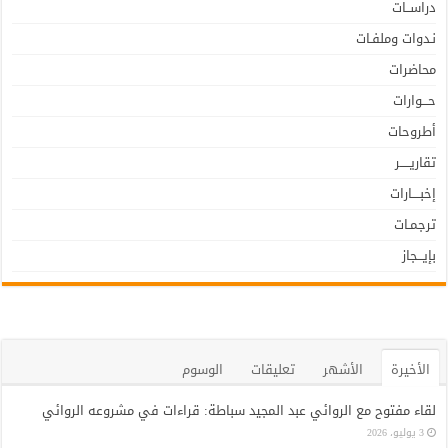
دراســات
نـدوات وملفـات
محاضرات
حـــوارات
أطروحات
تقاريـــــر
إخبــــارات
ترجمـات
بإيـــجاز
الأخيرة
الأشهر
تعليقات
الوسوم
لقاء مفتوح مع الروائي عبد المجيد سباطة: قراءات في مشروعه الروائي
3 يوليو، 2026