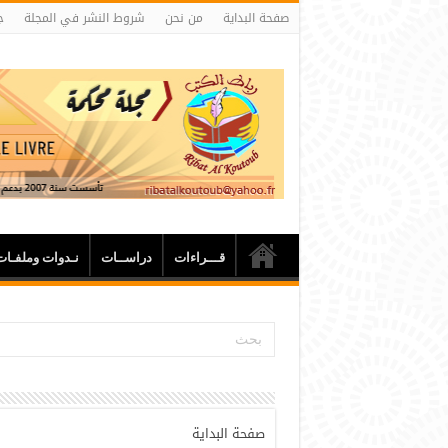
صفحة البداية
من نحن
شروط النشر في المجلة
ج
قـــراءات
دراســات
نـدوات وملفـات
صفحة البداية