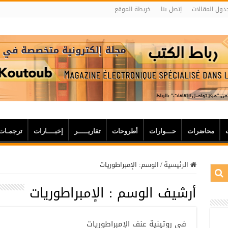
دول المقالات
إتصل بنا
خريطة الموقع
محاضرات
حـــوارات
أطروحات
تقاريـــــر
إخبــــارات
ترجمـات
الرئيسية
/
الوسم:
الإمبراطوريات
أرشيف الوسم :
الإمبراطوريات
في روتينية عنف الإمبراطوريات