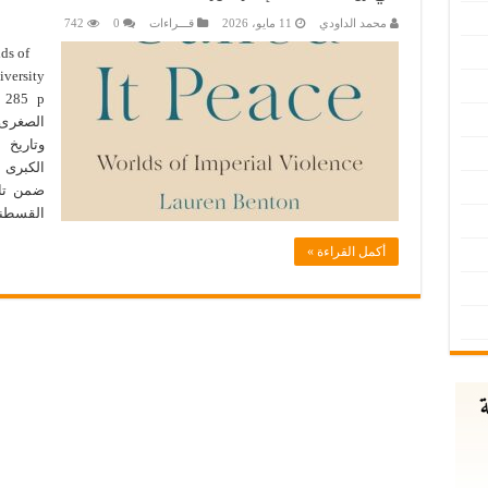
محمد الداودي
11 مايو، 2026
قـــراءات
0
742
ds of
versity
الصغرى:
وتاريخ 
الكبرى 
ضمن تار
القسطنط
أكمل القراءة »