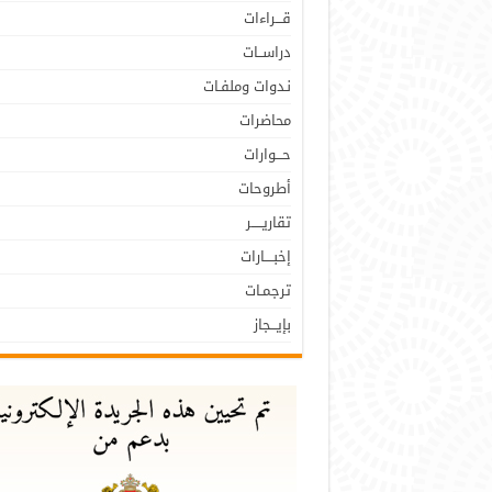
قـــراءات
دراســات
نـدوات وملفـات
محاضرات
حـــوارات
أطروحات
تقاريـــــر
إخبــــارات
ترجمـات
بإيـــجاز