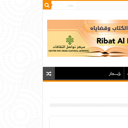
بإيـــجاز