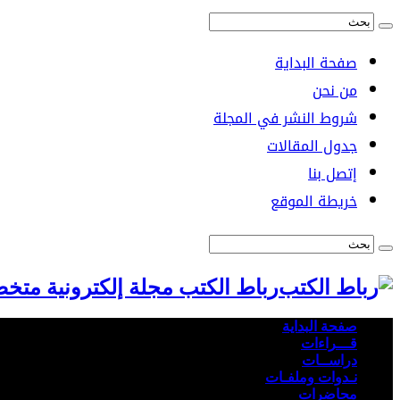
صفحة البداية
من نحن
شروط النشر في المجلة
جدول المقالات
إتصل بنا
خريطة الموقع
رباط الكتب مجلة إلكترونية متخ
صفحة البداية
قـــراءات
دراســات
نـدوات وملفـات
محاضرات