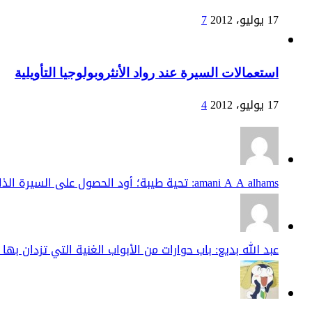
17 يوليو، 2012
7
استعمالات السيرة عند رواد الأنثروبولوجيا التأويلية
17 يوليو، 2012
4
amani A A alhams: تحية طيبة؛ أود الحصول على السيرة الذاتية للدكتور المرحوم عبد الحفيظ الطبايلي جزي...
عبد الله بديع: باب حوارات من الأبواب الغنية التي تزدان بها م