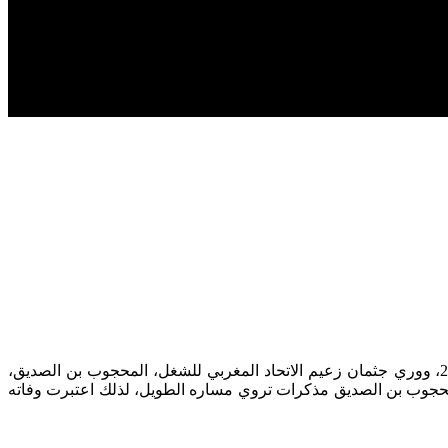
رضوان سليم، المحجوب بن الصديق رائد الحركة النقابية الوطنية، منشورات الاتحاد المغربي للشغل، 2025. تقديم في يوم 17 شتنبر 2010، ووري جثمان زعيم الاتحاد المغربي للشغل، المحجوب بن الصديق،
 المحجوب بن الصديق مذكرات تروي مساره الطويل، لذلك اعتبرت وفاته