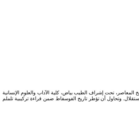
اهمة (1958-2008). أطروحة لنيل شهادة دكتوراه في التاريخ المعاصر، تحت إشراف الطيب بياض، كلية الآداب والعلوم الإنسانية
 المنجمي خلال فترة الاستقلال. وتحاول أن تؤطر تاريخ الفوسفاط ضمن قراءة تركيبية تلملم