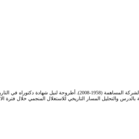
عزيز سعيدي، المكتب الشريف للفوسفاط بين رهان المغربة وأفق الشركة المس
الثاني بالدار البيضاء،2018. تتناول الاطروحة بالدرس والتحليل المسار التاريخي للاستغلال