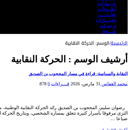
حـــوارات
أطروحات
تقاريـــــر
إخبــــارات
ترجمـات
بإيـــجاز
الرئيسية
/
الوسم:
الحركة النقابية
أرشيف الوسم :
الحركة النقابية
النقابة والسياسة: قراءة في مسار المحجوب بن الصديق
محمد العفاس
31 مارس، 2026
قـــراءات
0
878
الثرى مرفوقا بأسرار كثيرة تتعلق بمساره الشخصي، وبتاريخ الحركة ا
ضياعا …