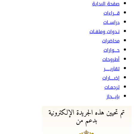
صفحة البداية
قـــراءات
دراســات
نـدوات وملفـات
محاضرات
حـــوارات
أطروحات
تقاريـــــر
إخبــــارات
ترجمـات
بإيـــجاز