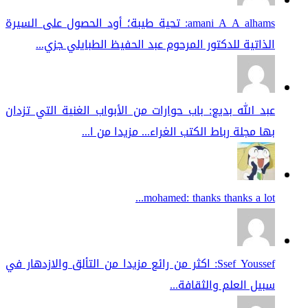
amani A A alhams: تحية طيبة؛ أود الحصول على السيرة
الذاتية للدكتور المرحوم عبد الحفيظ الطبايلي جزي...
عبد الله بديع: باب حوارات من الأبواب الغنية التي تزدان
بها مجلة رباط الكتب الغراء... مزيدا من ا...
mohamed: thanks thanks a lot...
Ssef Youssef: اكثر من رائع مزيدا من التألق والازدهار في
سبيل العلم والثقافة...