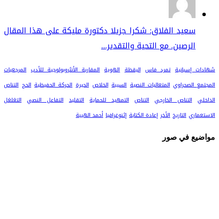
سعيد الفلاق: شكرا جزيلا دكتورة مليكة على هذا المقال
الرصين. مع التحية والتقدير...
شهادات إسبانية
تمرد فاس
اليقظة
الهوية
المقاربة الأنثروبولوجية للأدب
المرجعيات
المجتمع الصحراوي
المتعاليات النصية
السيبة
الخلاص
الحيرة
الحركة الحفيظية
الحج
التناص
الداخلي
التناص الخارجي
التناص
التمهيد للحماية
التقليد
التفاعل النصي
التغلغل
الاستعماري
التاريخ
الأخر
إعادة الكتابة
إثنوغرافيا
أحمد الهيبة
مواضيع في صور