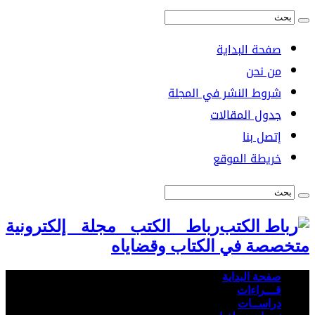
صفحة البداية
من نحن
شروط النشر في المجلة
جدول المقالات
إتصل بنا
خريطة الموقع
رباط الكتب مجلة إلكترونية
متخصصة في الكتاب وقضاياه
صفحة البداية
قـــراءات
دراســات