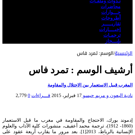
نـدوات وملفـات
محاضرات
حـــوارات
أطروحات
تقاريـــــر
إخبــــارات
ترجمـات
بإيـــجاز
الرئيسية
/
الوسم:
تمرد فاس
أرشيف الوسم :
تمرد فاس
المغرب قبيل الاستعمار بين الاحتلال والمقاومة
نادية البعون و مريم حيسو
17 فبراير، 2015
قـــراءات
0
2,779
إدموند بورك، الاحتجاج والمقاومة في مغرب ما قبل الاستعمار
(1860- 1912)، ترجمة محمد أعفيف، منشورات كلية الآداب والعلوم
الإنسانية بالرباط، 2013[1]. بعد مرور ما يقارب أربعة عقود على