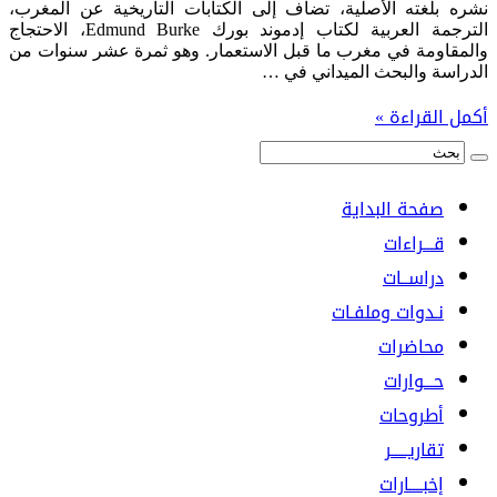
نشره بلغته الأصلية، تضاف إلى الكتابات التاريخية عن المغرب،
الترجمة العربية لكتاب إدموند بورك Edmund Burke، الاحتجاج
والمقاومة في مغرب ما قبل الاستعمار. وهو ثمرة عشر سنوات من
الدراسة والبحث الميداني في …
أكمل القراءة »
صفحة البداية
قـــراءات
دراســات
نـدوات وملفـات
محاضرات
حـــوارات
أطروحات
تقاريـــــر
إخبــــارات