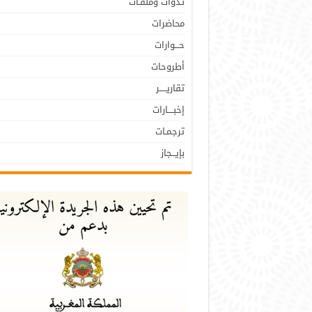
نـدوات وملفـات
محاضرات
حـــوارات
أطروحات
تقاريـــــر
إخبــــارات
ترجمـات
بإيـــجاز