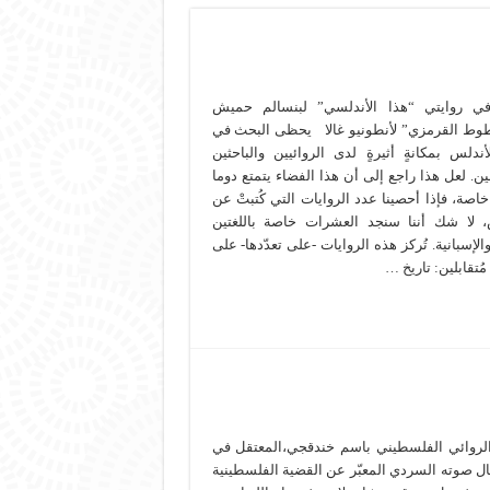
في روايتي “هذا الأندلسي” لبنسالم حميش
وط القرمزي” لأنطونيو غالا يحظى البحث في
أندلس بمكانةٍ أثيرةٍ لدى الروائيين والباحثين
ن. لعل هذا راجع إلى أن هذا الفضاء يتمتع دوما
خاصة، فإذا أحصينا عدد الروايات التي كُتبتْ عن
، لا شك أننا سنجد العشرات خاصة باللغتين
والإسبانية. تُركز هذه الروايات -على تعدّدها- على
مُتقابلين: تاريخ …
اع بلون السماء، دار الآداب، بيروت، 2023. تمكّن الروائي الفلسطيني باسم خندقجي،المعتقل في
قابة الاحتلال، وإيصال صوته السردي المعبّر عن القضية الفلسطينية