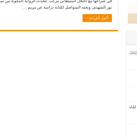
في صراعها مع احتلال استيطاني مركب. تتحدث الرواية المكونة من س
نور الشهدي، وبحثه المتواصل لكتابة دراسة عن مريم …
أكمل القراءة »
اءات
لقاء