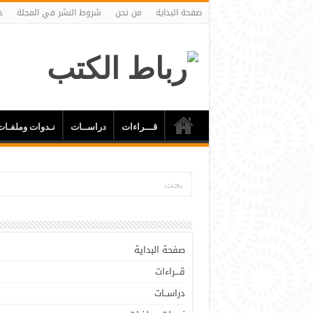
صفحة البداية
من نحن
شروط النشر في المجلة
ج
قـــراءات
دراســات
نـدوات وملفـات
صفحة البداية
قـــراءات
دراســات