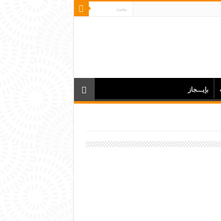
بإيـــجاز