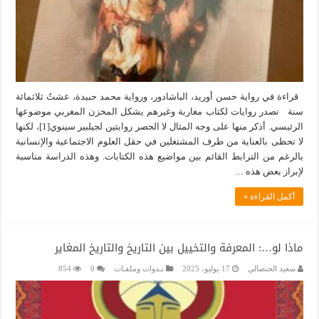
قراءة في رواية حسن أوريد، الباشادور، ورواية محمد حبيدة، عشتُ ثلاثمائة
سنة تصدر روايات لكتاب مغاربة وغيرهم يشكل المخزن المغربي موضوعها
الرئيسي. أذكر منها على وجه المثال لا الحصر روايتين لجيلبير سينوي[1]، لكنها
لا تحظى بالعناية من طرف المشتغلين في حقل العلوم الاجتماعية والإنسانية
بالرغم من الترابط القائم بين مواضيع هذه الكتابات. وهذه الدراسة مناسبة
لإبراز بعض هذه …
أكمل القراءة »
ماذا لو…: المعرفة والتخييل بين التاريخ والتاريخ المغاير
سعيد الحنصالي
17 يوليو، 2025
نـدوات وملفـات
0
854