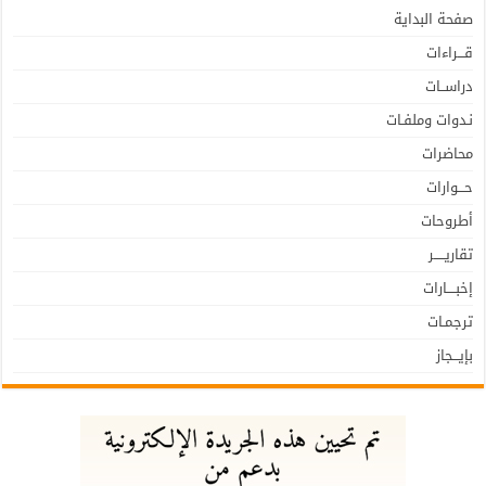
صفحة البداية
قـــراءات
دراســات
نـدوات وملفـات
محاضرات
حـــوارات
أطروحات
تقاريـــــر
إخبــــارات
ترجمـات
بإيـــجاز