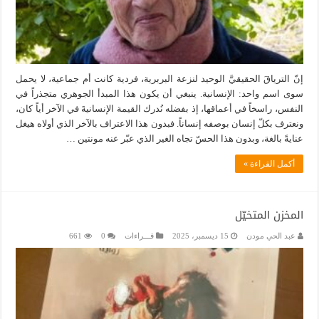
إنّ الترياقَ الحقيقيَّ الوحيد لنزعة البربرية، فردية كانت أم جماعية، لا يحمل
سوى اسم واحد: الإنسانية. ينبغي أن يكون هذا المبدأ الجوهري متجذراً في
النفس، راسخاً في أعماقها، إذ بفضله نُدرك القيمة الإنسانيةَ في الآخر أياً كان،
ونعترف بكلّ إنسان بوصفه إنساناً. فبدون هذا الاعتراف بالآخر الذي أولاه هيغل
عنايةً بالغة، وبدون هذا الحسّ تجاه الغير الذي عبّر عنه مونتين …
أكمل القراءة »
المخزن المتخيّل
عبد الحي مودن
15 ديسمبر، 2025
قـــراءات
0
661