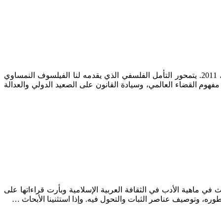
هانس كوكلر، العدالة الجنائية الدولية في مفترق الطرق: عدالة عالمية أم انتقام شامل؟ ترجمة: محمد جليد. الدار البيضاء: طوب إديسيون، 2011. يتمحور التأمل الفلسفي الذي يقدمه لنا الفيلسوف النمساوي
مفهوم القضاء العالمي، وسيادة القانون على الصعيد الدولي والعدالة
 – منوبة تونس 2004. قليلة هي الدراسات التي تكرّست للبحث في ماهية الأدب في الثقافة العربية الإسلامية وبأرت قراءاتها على
وره، وتوصيف عناصر الثبات والتحول فيه. وإذا استثنينا الأبحاث …