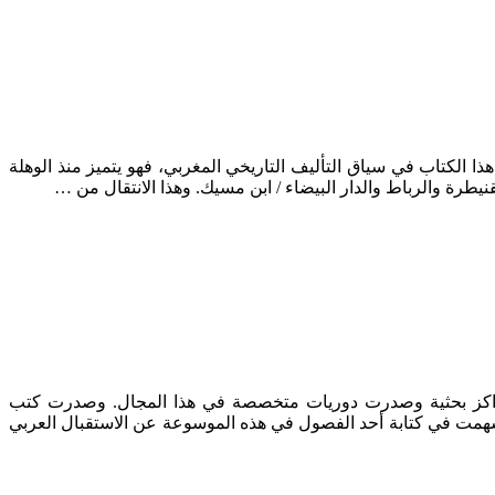
اط، منشورات كلية الآداب والعلوم الإنسانية بالرباط، 2010 ملاحظات أولية حين نضع هذا الكتاب في سياق التأليف التاريخي المغربي، فهو يتميز منذ الوهلة
نيطرة والرباط والدار البيضاء / ابن مسيك. وهذا الانتقال من …
مرات دولية وأنشئت مراكز بحثية وصدرت دوريات متخصصة في هذا المجال. وصدرت كتب
Lorna Hardwick & Christopher Stray, eds. (2008): A companion to C وكان لي الحظ بأن أسهمت في كتابة أحد الفصول في هذه الموسوعة عن الاستقبال العربي