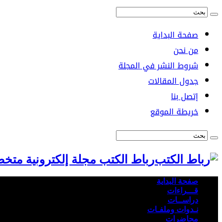
صفحة البداية
من نحن
شروط النشر في المجلة
جدول المقالات
إتصل بنا
خريطة الموقع
رباط الكتب مجلة إلكترونية متخ
صفحة البداية
قـــراءات
دراســات
نـدوات وملفـات
محاضرات