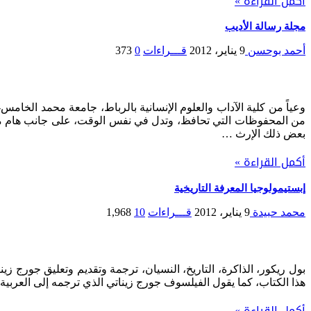
أكمل القراءة »
مجلة رسالة الأديب
أحمد بوحسن
9 يناير، 2012
قـــراءات
0
373
وعياً من كلية الآداب والعلوم الإنسانية بالرباط، جامعة محمد الخامس-
من المحفوظات التي تحافظ، وتدل في نفس الوقت، على جانب هام من ا
بعض ذلك الإرث …
أكمل القراءة »
إبستيمولوجيا المعرفة التاريخية
محمد حبيدة
9 يناير، 2012
قـــراءات
10
1,968
هذا الكتاب، كما يقول الفيلسوف جورج زيناتي الذي ترجمه إلى العربية عام 2009 عن دار الكتاب الجديد ببيروت1، “آخر كتاب فلسفي هام صدر في القرن ا
أكمل القراءة »