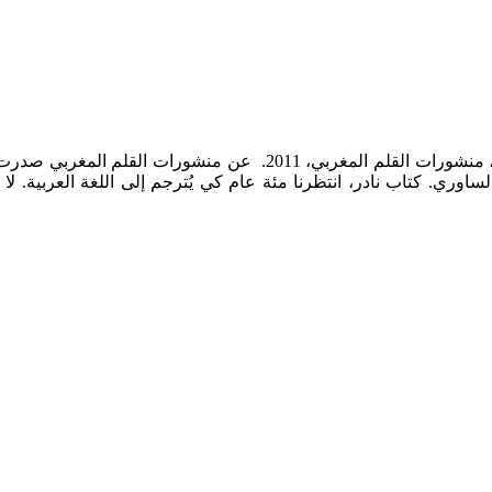
غربي بوشعيب الساوري. كتاب نادر، انتظرنا مئة عام كي يُترجم إلى اللغة الع