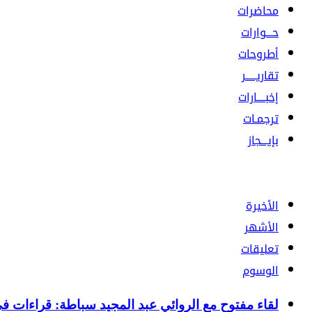
محاضرات
حـــوارات
أطروحات
تقاريـــــر
إخبــــارات
ترجمـات
بإيـــجاز
الأخيرة
الأشهر
تعليقات
الوسوم
لقاء مفتوح مع الروائي عبد المجيد سباطة: قراءات 