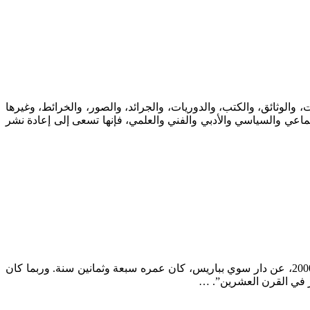
، والوثائق، والكتب، والدوريات، والجرائد، والصور، والخرائط، وغيرها
عي والسياسي والأدبي والفني والعلمي، فإنها تسعى إلى إعادة نشر
بول ريكور، الذاكرة، التاريخ، النسيان، ترجمة وتقديم وتعليق جورج زيناتي، دار الكتاب الجديد، 2009. لما أصدر بول ريكور هذا الكتاب عام 2000، عن دار سوي بباريس، كان عمره سبعة وثمانين سنة. وربما كان