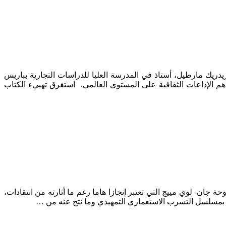
Frédéric Martel. Mainstream: Enquête sur . مؤلِّف الكتاب قيد المراجعة، فريدريك مارطيل، أستاذ في المدرسة العليا للدراسات التجارية بباريس
نه صحفي منشط المجلة الإذاعية عن صناعات الإ بداع والتواصل التي تبثها فرانس كولتورfrance culture ، إحدى أهم الإذاعات الثقافية على المستوى العالمي. استغرق تهييء الكتاب
اح في المغرب 1886- 1904، منشورات كلية الآداب والعلوم الإنسانية، الرباط، 2011. منذ صدور أطروحة جان- لوي مييج التي تعتبر إنجازا هاما رغم ما أثارته من انتقادات،
وا بمسلسل التسرب الاستعماري التمهيدي وما نتج عنه من …