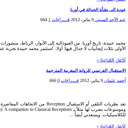
عودة إلى نشأة الحداثة في أوربا
عبد الأحد السبتي
9 يناير، 2012
قـــراءات
1
664
الأولى بثلاث إيجابيات لا جدال فيها: أولا- استثمر محمد حبيدة تجربة 
أكمل القراءة »
الاستقبال الفرنسي للرواية المغربية المترجمة
أحمد عثمان
9 يناير، 2012
قـــراءات
0
666
تعد نظريات التلقي أو الاستقب
للكلاسيكيات. ويسعدني أيضاً …
أكمل القراءة »