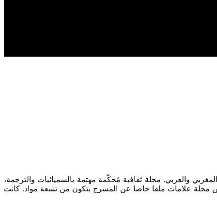
لا في المشهد الثقافي المغربي والعربي. مجلة ثقافية مُحكّمة مهتمة بالسميائيات والترجمة،
لة علامات على الانتظام في الصدور والاستمرارية منذ 1994. ويتضمن العدد الجديد من مجلة علامات ملفا خاصا عن المسرح يتكون من تسعة مواد. كانت