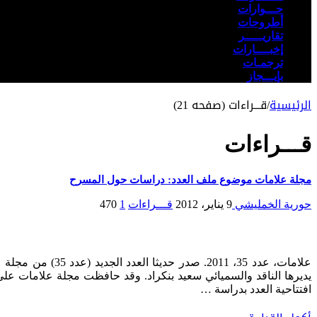
حـــوارات
أطروحات
تقاريـــــر
إخبــــارات
ترجمـات
بإيـــجاز
الرئيسية
/
قـــراءات (صفحه 21)
قـــراءات
مجلة علامات موضوع ملف العدد: دراسات حول المسرح
حورية الخمليشي
9 يناير، 2012
قـــراءات
1
470
علامات، عدد 35، 
افتتاحية العدد بدراسة …