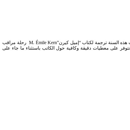
إميل كيرن، رحلة خبير صحي إلى المغرب، ترجمة بوشعيب الساوري، منشورات القلم المغربي، 2011. عن منشورات القلم المغربي صدرت هذه السنة ترجمة لكتاب “إميل كيرن”M. Émile Kern رحلة مراقب
ربية. لا نتوفر على معطيات دقيقة وكافية حول الكاتب باستثناء ما جاء على