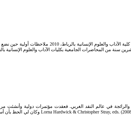
محمد حبيدة، تاريخ أوربا. من الفيودالية إلى الأنوار، الرب
عشرين سنة من المحاضرات الجامعية بكليات الآداب والعلوم الإنسانية بالق
ال Reception من الاتجاهات المعاصرة والرائجة في عالم النقد الغربي. فعقدت مؤت
وموسوعات نضرب لها مثلاً بـ lassical Receptions