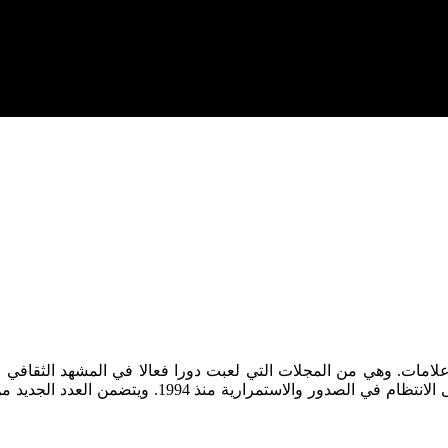
2011. صدر حديثا العدد الجديد (عدد 35) من مجلة علامات. وهي من المجلات التي لعبت دورا فعا
يديرها الناقد والسميائي سعيد بنكراد. وقد حافظت مج