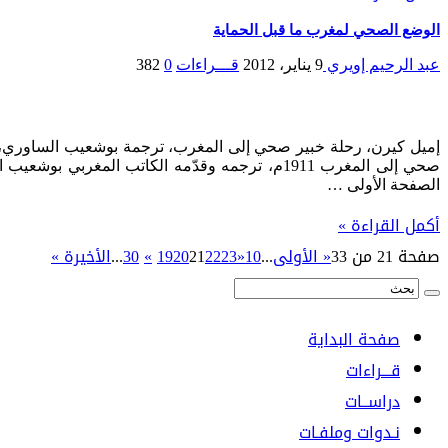
الوضع الصحي لمغرب ما قبل الحماية
عبد الرحيم إويري
9 يناير، 2012
قـــراءات
0
382
صحي إلى المغرب 1911م، ترجمه وقدّمه الكاتب الم
الصفحة الأولى …
أكمل القراءة »
صفحة 21 من 33
« الأولى
...
10
«
23
22
21
20
19
»
30
...
الأخيرة »
صفحة البداية
قـــراءات
دراســات
نـدوات وملفـات