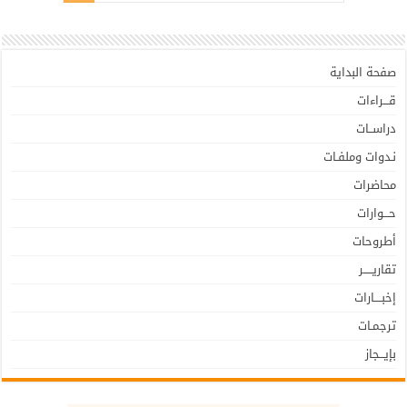
صفحة البداية
قـــراءات
دراســات
نـدوات وملفـات
محاضرات
حـــوارات
أطروحات
تقاريـــــر
إخبــــارات
ترجمـات
بإيـــجاز