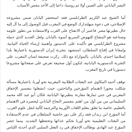
النصر الياباني على الصين أولا ثم روسيا، داعيا إلى الأخذ بنفس الأسباب.
أما الشيخ عبد الكريم الطرابلسي فقد استحضر اليابان ضمن مشروعه
الإصلاحي، في دعوة منهلتدارك الوضع في المغرب قبل الوصول إلى ما آل إليه
حال نظيرتها مصر. فاعتبر أن الانفتاح على الغرب والاستفادة من تطور علومه
وصناعته هو المفتاح للنهوض السريع أسوة باليابان. ولعل الجديد الذي حمله
مشروع الطرابلسي هو تأكيده على الدستور وأهمية إرساء الحياة النيابية.
وإمعانا في إقناع السلطان، استشهد بتجربة إيران الدستورية باعتبارها بلدا
إسلاميا احتذى باليابان. بالموازاة مع ذلك، ركزت صحيفة لسان المغرب على
التجربة الدستورية اليابانية، لتكون أول صحيفة تعرض على صفحاتها مشروعا
دستوريا في تاريخ المغرب.
توقف أحمد المكاوي عند البعثات الطلابية المغربية نحو أوربا، باعتبارها مسألة
شكلت محورا لاهتمام المؤرخين والباحثين، حيث انشغلوا بتفسير الإخفاق
المغربي في جني ثمارها مقارنة بنظيرتها اليابانية. فكان أبو عبد الله محمد
السليماني من بين أول من اهتم بتفسير النجاح الياباني ليحصره في الاهتمام
بالتعليم، خاصة ما تعلق بتعلم اللغات الأوربية والترجمة كآلية لنقل علوم الغرب.
أما المؤرخ ابن زيدان فقد ركز على دور حاشية السلطان في عدم الاستفادة
من البعثات التعليمية نحو أوربا بحكم عدائها وتحفظها الشديد. بينما حصر
المؤرخ عبد الهادي بوطالب الإخفاق في رد الفعل السلبي الذي أحدثه اللباس