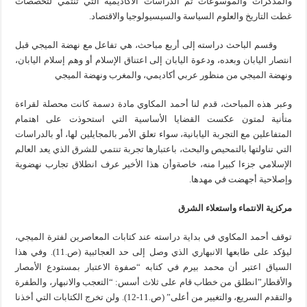
والمذكرات والموسوعات ثم الدراسات الأكاديمية التي تنتمي لتخصصات
غطت التاريخ والعلوم السياسة والسيسيولوجيا والاقتصاد.
وقسم الباحث دراسته إلى أربع مباحث، هي تفاعل مع نهضة الميجي قبل
انتصار اليابان وبعده، ودعوة اليابان إلى اعتناق الإسلام أو وهم إسلام اليابان،
ونهضة الميجي من منظور عربي أكاديمي، والمغرب ونهضة الميجي
وعبر هذه المباحث، قدم لنا أحمد المكاوي مادة دسمة كانت محصلة لقراءة
متأنية لمتون عكست القضايا الأساسية التي استحوذت على اهتمام
المتفاعلين مع التجربة اليابانية، سواء تعلق الأمر بالمجايلين لها، أو بالدراسات
التي تناولتها بالتمحيص والبحث، باعتبارها تجربة تنتمي للشرق الذي يعد العالم
الإسلامي جزءا كبيرا منه، خاصةوأن هذا الأخير عرف انطلاق تجارب نهضوية
وإصلاحية أجهضت في مهدها.
مركزية الانتماء واستعلاء الشرق
توقف أحمد المكاوي في بداية دراسته عند كتابات المعاصرين لفترة الميجي،
ليؤكد على طابعها الانبهاري الذي وصل إلى حد العجائبية (ص.11). وفي هذا
السياق اعتبر أن محمد بيرم في كتابه “صفوة الاعتبار بمستودع الأمصار
والأقطار”انطلق من خطاب قام على ثلاث أسس: “التعجب والانبهار، والطفرة
والتقدم السريع، والتغيير من أعلى” (ص.11-12). ولن تخرج الكتابات التي أخذنا