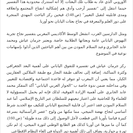
الأوروبي الذي عاد به طلاب تلك البعثات. إلا أنه استدرك محدودية هذا التفسير
حينما انتقل إلى “تفسير أرحب وأدق هم إشكالية انفتاح المجتمع وانغلاقه
ومدى قابليته لتقبل التغيير” (ص.148)، فيحين ركز الباحث المهدي المنجرة
على دور العلم والمعرفة في نجاح بعثات اليابان نحو أوربا.
ومثل الدارسين العرب، انشغل الوسط الأكاديمي المغربي بتفسير نجاح تجربة
النهوض الياباني عامة وبعثاتها الطلابية خاصة. ويعتبر جرمان عياش ومحمد
عابد الجابري وعبد السلام المودن من بين أهم الباحثين الذين أدلوا بإسهامات
نوعية في الموضوع.
ركز جرمان عياش في تفسيره للتفوق الياباني على أهمية البعد الجغرافي
وكثرة الساكنة، إضافة إلى تحالف طبقة التجار مع طبقة الملاكين العقاريين
الكبار، مما يعني أن المغرب لو تتوفر له قاعدة اجتماعية واقتصادية للتغيير.
وفي مداخلته ضمن ندوة خاصة ب “الحوار العربي الياباني” أكد المفكر محمد
عابد الجابري على أهمية الإرادة الفوقية، لذلك فإنه لم يحمل المسؤولية لا
للعلماء ولا للحاشية على اعتبار تبعيتهم للسلطان عبر التاريخ الإسلامي. أما عبد
السلام المودن فقد اعتبر أن قابلية المجتمع الياباني للتكيف مع الجديد شرط
أساسي لنجاح نهضة الميجي، مما مكنها من ولوج “عصر الرأسمالية بسرعة
كبيرة قياسا بأوربا التي قطعت لأجل الوصول إلى ذلك مدة طويلة” (ص.160).
كما أن ما ميزها عن أوربا كذلك هو الطابع الوطني لثورة الميجي، إذ لم تكن
ثورة برجوازية، يضاف إلى ذلك أهمية دور الدولة في إلغاء النظام الإقطاعي.