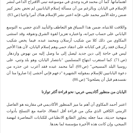
اهتماماتها. كما أن محمد فريد وجدي في موسوعته تبنى الاقتراح الداعي لنشر
الإسلام في اليابان. وبالرغم من أن مسألة إسلام اليابانيين لم تحض بحيز كبير
ضمن رحلة الأمير محمد علي، فإنه اعتبر نشر الإسلام هناك أمرا واجبا (ص.63).
واللافت للانتباه، ضمن هذا السياق هو التعاطف والتأييد الذي حضي به التوسع
الياباني على حساب جيرانه، واعتباره تعزيزا لقوة الشرق وتفوقه. وقد استثنى
المكاوي من ذلك كلا من شكيب أرسلان ومحمد عبده. فيما يخص شكيب
أرسلان فقد ركز في كتاباته على انتقاد حمى وهم إسلام اليابان، لأن هذا الأخير
ليس في حاجة إلى دين جديد ليصل إلى ما وصل إليه من نهوض وازدهار.
(ص.71). كما استغرب ابتهاج المسلمين “بانتصار اليابان، وهو بلد وثني، على
روسيا البلد المسيحي” (ص.69). أما محمد عبده فقد أعرب عن حذره من
دعوة اليابانيين للإسلام بمقولته الشهيرة “دعهم فإني أخشى إذا صاروا منا أن
نفسدهم قبل أن يصلحونا” (ص.86).
اليابان من منظور أكاديمي عربي: نحو قراءة أكثر توازنا
اعتبر أحمد المكاوي أن أهم ما ميز المنظور الأكاديمي في مقاربته هو الفاصل
الزمني الكافي الذي مكن من قراءة أقل انفعالا، خاصة مع التسلح بأدوات
منهجية حديثة، مما جعله يتجاوز الطابع الانطباعي للكتابات المعاصرة لنهضة
الميجي، وإن كانت هذه الأخيرة مؤسسة لما بعدها.