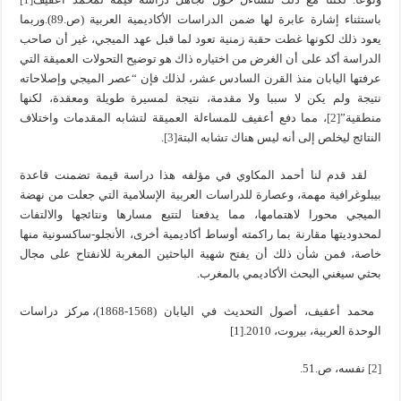
باستثناء إشارة عابرة لها ضمن الدراسات الأكاديمية العربية (ص.89).وربما
يعود ذلك لكونها غطت حقبة زمنية تعود لما قبل عهد الميجي، غير أن صاحب
الدراسة أكد على أن الغرض من اختياره ذاك هو توضيح التحولات العميقة التي
عرفتها اليابان منذ القرن السادس عشر، لذلك فإن “عصر الميجي وإصلاحاته
نتيجة ولم يكن لا سببا ولا مقدمة، نتيجة لمسيرة طويلة ومعقدة، لكنها
منطقية”
[2]
، مما دفع أعفيف للمساءلة العميقة لتشابه المقدمات واختلاف
النتائج ليخلص إلى أنه ليس هناك تشابه البتة
[3]
.
لقد قدم لنا أحمد المكاوي في مؤلفه هذا دراسة قيمة تضمنت قاعدة
بيبلوغرافية مهمة، وعصارة للدراسات العربية الإسلامية التي جعلت من نهضة
الميجي محورا لاهتمامها، مما يدفعنا لتتبع مسارها ونتائجها والالتفات
لمحدوديتها مقارنة بما راكمته أوساط أكاديمية أخرى، الأنجلو-ساكسونية منها
خاصة، فمن شأن ذلك أن يفتح شهية الباحثين المغربة للانفتاح على مجال
بحثي سيغني البحث الأكاديمي بالمغرب.
محمد أعفيف، أصول التحديث في اليابان (1568-1868)، مركز دراسات
الوحدة العربية، بيروت، 2010.[1]
[2]
نفسه، ص.51.