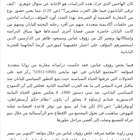
كان الهاجس الذي حرك هذه الدراسات هو الإجابة عن سؤال جوهري: “كيف
ترقى اليابانيون فيما ظل العرب متعثرين؟” (ص. 129). مما يعني حضور نوع
من المقارنة الضمنية أو الصريحة. بهذا الصدد أورد المؤلف دراسات لباحثين
من خلفيات أكاديمية متعددة. منهم من أفرد رحلته البحثية لليابان ومنهم من
كانت اليابان حاضرة ضمن قضايا أخرى استدعاها فيها سياق الدراسة
وإشكالاتها. ويعتبر كل من رؤوف عباس ومسعود ظاهر من الدارسين الذين
استحضرهم المؤلف على اعتبار خلفيتهما كمؤرخين كرسا أبحاثهما للتجربة
اليابانية.
فيما يخص رؤوف عباس، فقد عكست دراساته مقاربة من زوايا متعددة.
فمؤلفه “المجتمع الياباني في عهد مايجي (1868-1912)” ركز فيه على
التحولات التي عرفتها الحياة السياسية. حيث تتبع التطور السياسي لليابان منذ
ماقبل فترة الميجي إلى ما بعد الحرب العالمية الثانية. فخلص إلى أن النموذج
السياسي الياباني، بعد تبني دستور 1880، لا يعكس تحقق الحياة النيابية
الدستورية. فماتم إرساؤه لا يتجاوز أن يكون “نظام حكم أرستقراطي-
أوتوقراطي” (ص.92) لكن هذا لم يمنع من توفر قاعدة اقتصاديه صلبة
للنهوض، ساهمت في تحول المجتمع من الإقطاع نحو الرأسمالية من خلال نمو
حركة للتصنيع وصلت إلى أقصى مراحل تطورها.
ومن زاوية ثقافية صرفة، خلص رؤوف عباس من خلال مؤلفه “التنوير بين مصر
و اليابان: دراسة مقارنة بين فكر رفاعة الطهطاوي و فوكوزاوا يوكيتشي” إلى