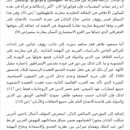
أنه رغم تشابه المقدمات، فإن فوكوزاوا كان “أكثر راديكالية و جرأة في نقده
للمكون الأخلاقي في الثقافة التقليدية مقارنة بالطهطاوي” (ص.95). وفي هذا
السياق فسر رؤوف عباس نجاح اليابان في تجربة التحديث بالانفتاح على
الغرب وفقا لشروط صارمة تفاديا للسقوط في التبعية له، إضافة إلى موقعها
الجغرافي الذي حماها من الغزو الاستعماري المبكر مقارنة بمصر(ص.96).
أما مسعود ظاهر فقد ساهم بدوره، إلى جانب رؤوف عباس، في إحداث
التراكم الخاص بالدراسات العربية عن النهضة اليابانية. ركز في مقاربته على
دراسة العلاقة بين الدين والدولة في اليابان، فتتبع تحولها من البوذية إلى
الشنتوية و ما كان لذلك من دور في عودة تقديس الإمبراطور باعتباره سليل
الآلهة. غير أن ذلك لم يعن جعل عقيدة الشنتو العقيدة الرسمية للبلاد، فدستور
1889 أكد على حرية المعتقد وعدم تدخل الدين في الشؤون السياسية،
الشيء الذي تأكد بعد الحرب العالمية الثانية حيث فقدت العقيدة الشنتوية
جميع امتيازات عهد الميجي، فتم حصر الدين في الروحانيات فقط (ص.117).
لذلك فإن اليابان، حسب مسعود ظاهر، نموذج “للتعاون الوثيق بين الدين
والدولة على قاعدة الانفتاح التام على جميع الثقافات والأديان” (ص.118).
إضافة إلى المؤرخين السالفي الذكر، استعرض المؤلف أعمال باحثين آخرين
شكلت اليابان محورا لاهتمامهم ضمن سياق مساءلتهم للنهوض العربي. فربط
أنور عبد الملك وهشام شرابي بين نظرية التحدي والاستجابة ونجاح النهضة