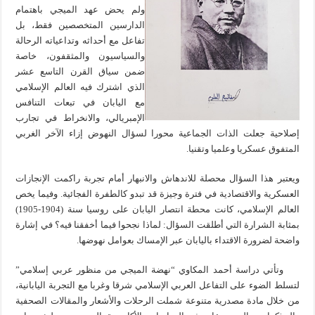
ولم يحض عهد الميجي باهتمام
الدارسين المتخصصين فقط، بل
تفاعل مع أحداثه وتداعياته الرحالة
والسياسيون والمثقفون، خاصة
ضمن سياق القرن التاسع عشر
الذي اشترك فيه العالم الإسلامي
مع اليابان في تبعات التنافس
الإمبريالي، والانخراط في تجارب
إصلاحية جعلت الذات الجماعية محورا لسؤال النهوض إزاء الآخر الغربي
المتفوق عسكريا وعلميا وتقنيا.
ويعتبر هذا السؤال محصلة للاندهاش والانبهار أمام تجربة راكمت الإنجازات
العسكرية والاقتصادية في فترة وجيزة قد تبدو كالطفرة الفجائية. وفيما يخص
العالم الإسلامي، كانت محطة انتصار اليابان على روسيا سنة (1904-1905)
بمثابة الشرارة التي أطلقت السؤال: لماذا نجحوا فيما أخفقنا فيه؟ في إشارة
واضحة لضرورة الاقتداء باليابان عبر الإمساك بعوامل نهوضها.
وتأتي دراسة أحمد المكاوي “نهضة الميجي من منظور عربي إسلامي”
لتسلط الضوء على التفاعل العربي الإسلامي شرقا وغربا مع التجربة اليابانية،
من خلال مادة مصدرية متنوعة شملت الرحلات والأشعار والمقالات الصحفية