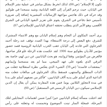
تكون إلا الإسلام” (ص.66)، لذلك انخرط بشكل مباشر في عملية نشر الإسلام
في اليابان، حيث ترجم القرآن إلى اللغة اليابانية، وشيد مسجدا في طوكيو.
وقد حركه في ذلك هاجس مواجهة الإرساليات التبشيرية إضافة إلى ضرورة
تأسيس خط دفاعي في الشرق، يقوم على تعزيز النفوذ الياباني في الشرق
الأقصى، وهو الأمر الذي يتطلب تحققه اعتناق اليابانيين للإسلام (ص.67).
يرى أحمد المكاوي أن التحام وهم إسلام اليابان مع وهم الانتماء المشترك
للشرق، دفع البعض إلى درجة الاستعلاء. بهذا الصدد توقف عند رحلة أحمد
الجرجاوي التي قادته إلى اليابان عقب الحرب اليابانية الروسية قصد حضور
مؤتمر للأديان بطوكيو سنة 1906. لقد عكست هذه الرحلة غلو فكر صاحبها،
فالغرض من المؤتمر، وفقا لروايته، هو بحث اليابانيين عن دين لهم، خاصة بعد
الترقي الذي بلغوه على عهد الميجي، مما لم يعد منسجما وإيمانهم
“بمعتقدات فاسدة” (ص.59). الشيء الذي يعكس نظرة استعلائية جعلت من
الذات المنطلق والمنتهى، فسقط بذلك الجرجاوي في مبالغات جعلت منه
الداعية الذي أسلم على يديه آلاف اليابانيين، “فأكثر من نصفهم أسلم على يدنا
في مدة لاتتجاوز الثلاثين يوما. فمن هذه المقارنة يمكن أن يقال إن الدين
الإسلامي سيكون دين اليابان الرسمي في المستقبل” (ص.60).
لقد احتلت مسألة إسلام اليابانيين حيزا كبيرا ضمن اهتمامات المجايلين لتلك
المرحلة، فمجلة المنار تبنت الموضوع وتحمست له وجعلته على رأس