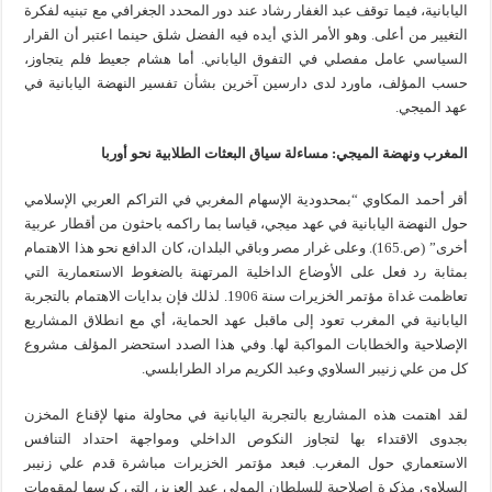
اليابانية، فيما توقف عبد الغفار رشاد عند دور المحدد الجغرافي مع تبنيه لفكرة
التغيير من أعلى. وهو الأمر الذي أيده فيه الفضل شلق حينما اعتبر أن القرار
السياسي عامل مفصلي في التفوق الياباني. أما هشام جعيط فلم يتجاوز،
حسب المؤلف، ماورد لدى دارسين آخرين بشأن تفسير النهضة اليابانية في
عهد الميجي.
المغرب ونهضة الميجي: مساءلة سياق البعثات الطلابية نحو أوربا
أقر أحمد المكاوي “بمحدودية الإسهام المغربي في التراكم العربي الإسلامي
حول النهضة اليابانية في عهد ميجي، قياسا بما راكمه باحثون من أقطار عربية
أخرى” (ص.165). وعلى غرار مصر وباقي البلدان، كان الدافع نحو هذا الاهتمام
بمثابة رد فعل على الأوضاع الداخلية المرتهنة بالضغوط الاستعمارية التي
تعاظمت غداة مؤتمر الخزيرات سنة 1906. لذلك فإن بدايات الاهتمام بالتجربة
اليابانية في المغرب تعود إلى ماقبل عهد الحماية، أي مع انطلاق المشاريع
الإصلاحية والخطابات المواكبة لها. وفي هذا الصدد استحضر المؤلف مشروع
كل من علي زنيبر السلاوي وعبد الكريم مراد الطرابلسي.
لقد اهتمت هذه المشاريع بالتجربة اليابانية في محاولة منها لإقناع المخزن
بجدوى الاقتداء بها لتجاوز النكوص الداخلي ومواجهة احتداد التنافس
الاستعماري حول المغرب. فبعد مؤتمر الخزيرات مباشرة قدم علي زنيبر
السلاوي مذكرة إصلاحية للسلطان المولى عبد العزيز، التي كرسها لمقومات