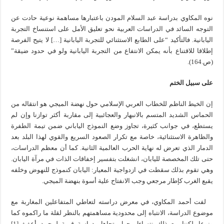
نوه المكاوي بدراسة عبد السلام المودن باعتبارها مساهمة نوعية حادت عن
التوجه السائد في الدراسات العربية نحو تعليق الأمل على استنساخ التجربة
اليابانية. فالتأكيد “على الطابع الاستثنائي للتجربة اليابانية […] لا يتيح الفرصة
إطلاقا للاقتناع بأنه يمكن الانتفاع من التجربة اليابانية ولو في حدود ضيقة”
(ص.164).
على سبيل الختم
إن الخيط الناظم للخطاب العربي الإسلامي حول نهضة الميجي هو انتقاله من
الحماس الشديد المتسم بالانبهار والعجائبية إلى مقاربة أكثر توازنا وإن لم
يستطع، في جوانب كثيرة، تجاوز وضع النموذج الياباني ضمن تيمة الطفرة
والظاهرة الاستثنائية، خاصة مع تكرار الصعود السريع والقوي لهذا البلد بعد
الدمار الذي تعرض له نهاية الحرب العالمية الثانية. كما أن معظم الدراسات،
حتى تلك المخصصة لليابان، انشغلت بتفسير إخفاقات الذات في مرآة اليابان.
وهي تقوم بذلك سقطت في ازدواجية المعيار: اليابان كنموذج للنهوض وخلفه
يقبع الغرب كإطار مرجعي وجب الانفتاح علية أسوة بنهضة الميجي.
لفت أحمد المكاوي، في معرض دراسته لتعاطي المتفاعلين المغاربة مع
موضوع الدراسة، الانتباه إلى محدودية مساهمتهم بالنظر لقلة ما راكموه كما
ونوعا. لكننا مع ذلك نتساءل حول تجاهل دراسة قيمة لمحمد أعفيف
[1]