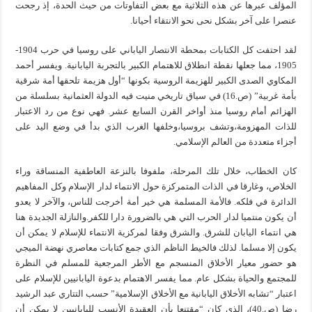
المؤلف عبرها عن هذه الثلاثية مع بعض التفاوتات من حيث الحدة، إذ رجحت
عنصرا على آخر بشكل نحى نحو الانتقاء أحيانا.
لقد احتفت كل الكتابات بمحطة الانتصار الياباني على روسيا في حرب 1904-
1905، مما جعلها نقطة انطلاق للاهتمام الكبير بالتجربة اليابانية. ويفسر أحمد
المكاوي الصدى الكبير للهزيمة الروسية بكونها “أول هزيمة تلحقها أمة شرقية
بأمة غربية” (ص.16) في سياق تاريخي منيت فيه الدولة العثمانية بسلسلة من
الهزائم أمام روسيا منذ أواخر القرن السابع عشر. فهي نوع من رد الاعتبار
للذات المهزومة،وتشف بروسيا،وخلفها الغرب الذي بدأ في وضع اليد على
أجزاء متعددة من العالم الإسلامي.
كان الخطاب، خلال تلك المرحلة، ملفوفا بالنزعة العاطفية المنساقة وراء
الخلاص، وغارقا في الذات المتمركزة حول الانتماء لدار الإسلام وكل المفاهيم
الدائرة في فلكه. فالأمة المسلمة هي خير أمة أخرجت للناس، والآخر لا يعدو
أن يكون منتميا لدار الحرب التي هي بالضرورة دارا للكفر.والنازلة الجديدة هنا
هي انتماء اليابان للشرق. والشرق وفقا لمركزية الانتماء للإسلام لا يمكن أن
يكون إلا مسلما. لذلك فالخيط الناظم الذي جمع كتابات معاصري نهضة الميجي
هو حضور معيار الأخلاق المنسجم مع الأطر المرجعية للمسلم في النظرة
للمجتمع والحياة بشكل عام. مما يفسر الاهتمام بدعوة اليابانيين للإسلام على
اعتبار “تشابه الأخلاق اليابانية مع الأخلاق الإسلامية” حسب التتاري عبد الرشيد
رضا (ص.40)، الذي كان “مقتنعا بأن العقيدة الأنسب لليابانيين لا يمكن أن