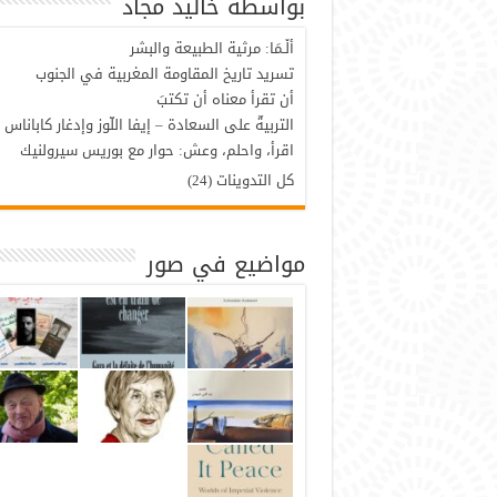
بواسطة خاليد مجاد
أَلْـمَا: مرثية الطبيعة والبشر
تسريد تاريخ المقاومة المغربية في الجنوب
أن تقرأَ معناه أن تكتبَ
التربيةٌ على السعادة – إيفا اللّوز وإدغار كاباناس
اقرأ، واحلم، وعش: حوار مع بوريس سيرولنيك
كل التدوينات (24)
مواضيع في صور