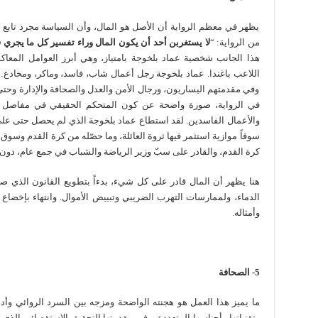
من الرواية: “
لا يستغربن أحد أن يكون المال وراء تفسير كل ما يجري 
هذا الجانب شخصية عماد بلخوجة بامتياز، وهي أبرز العوامل المع
اللاعب باغندا. عماد بلخوجة رجل أعمال شاب، فاسد، وماكر، ومخادع…
وفي مقدمتهم اليساريون، ورجال الأمن والعدل والصحافة والإدارة وحتى 
في الرواية، صورة واضحة عن كون المتحكم الحقيقي في مفاصل ودو
والأعمال الفاسدين. لقد استطاع عماد بلخوجة الذي لم يحصل حتى على 
سوقاً موازية استثمر فيها ثروة العائلة، وما حصّله من كرة القدم وسو
كرة القدم، والقادر على سبّ وزير الرياضة والشباب في جمع عام، دون
هنا يظهر أن المال قادر على كل شيء، بدءاً بتطويع القانون الذي ص
الدماء، ولممارسات التهرب الضريبي وتبييض الأموال. وانتهاء بإخضاع 
وأمثاله.
5- الصحافة
ما يميز هذا العمل هو هجنته الواضحة ومزجه بين السرد الروائي وأدب
وتقنياتها وأجناسها المتعددة، وفي مقدمتها التحقيق الاستقصائي الذ