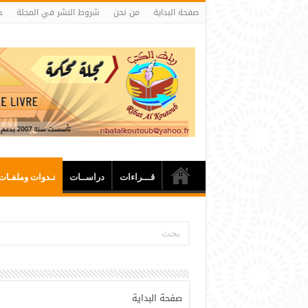
صفحة البداية
من نحن
شروط النشر في المجلة
ج
قـــراءات
دراســات
نـدوات وملفـات
صفحة البداية