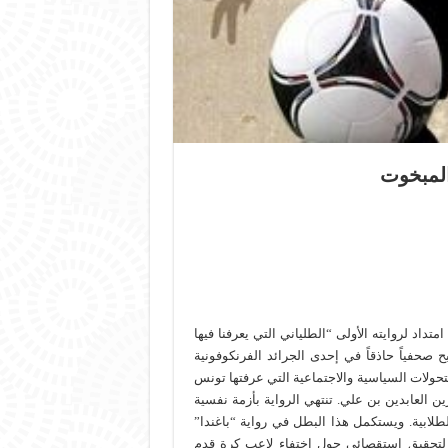
المبخوت
داد لروايته الأولى “الطلياني التي يعرفنا فيها
حفياً حاذقاً في إحدى الجرائد الفرنكوفونية
حولات السياسية والاجتماعية التي عرفتها تونس
ن العابدين بن علي. تنتهي الرواية بأزمة نفسية
طلابية. ويستكمل هذا البطل في رواية “باغندا”
تحقيق استقصائي حول اختفاء لاعب كرة قدم