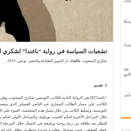
اءات
لة
Tran
تشعبات السياسة في رواية “باغندا” لشكري 
شكري المبخوت،
باغندا،
دار التنوير للطباعة والنشر، تونس، 2016.
عبد
افي
1- تقديم
عر:
“باغندا”
[1]
هي الرواية الثانية للكاتب التونسي شكري المبخوت، وهي امت
الكاتب على مسار الطالب اليساري عبد الناصر العسلي الذي سيصبح ص
التونسية، ويُسلّط الكاتب من خلال مسار هذه الشخصية، الضوء على الت
خلال المراحل الأخيرة لحكم الحبيب بورقيبة، والمراحل الأولى لحكم زي
للبطل بعد طلاقه من زينة زوجته ورفيقته في النضال خلال المرحلة ال
عمله كصحفي، حيث سيدخل مغامرة جديدة وخطرة، تتعلق بإجرائه ل