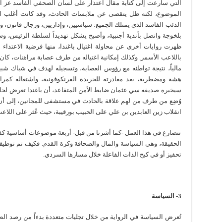
التي سارعت إلى كتابة مقال اعتذار على لسان الصحفي الفاسد عز الدي
الموضوع، لكنه ظل يتقصى عن ملابسات الحادث، وقد كانت أغلب الأ
الذئب الفاسد الذي يمتلك الجميع: سياسيين، وإداريين، ورجال قانون، وح
بلخوجة واتصل بأندية أجنبية، وأصبح يشكل تهديداً لسلطة الرئيس، و
ظهرت روايات أخرى عن محاولة اغتيال باغندا، منها فرضية الاعتداء
باللاعب الأسمر. وكذلك إمكانية اغتياله من طرف عصابة مراهنات، كان 
مالياً، نتيجة تواطئه مع رؤوس العصابة، وتسجيله لهدف في شباك شبي
سيخبره صديقه سي عثمان ضابط الأمن المتقاعد، أن باغندا تعرض لحادث
وُضِع من طرف من لهم علاقة بالحادث في مستشفى للمجانين، إلى أن 
انقلاب زين العابدين بن علي على الحبيب بورقيبة، حيث عُثر على اللاعب 
تتصارع في هذا العمل -كما أشرنا من قبل- أربعة موضوعات أساسية ك
الحقيقة، وهي السياسة والمال والصحافة وكرة القدم. فكيف تم توظيف
تحفيز أو في كبح الذات الفاعلة خلال مسارها السردي.
3- السياسة
تُعرض السياسة في الرواية من خلال تجليات متعددة بدءاً من رصد الطب