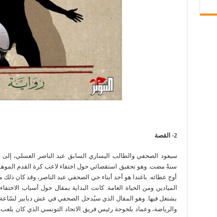
2-
القصة
سيعود الصحفي والطالب اليساري السابق عبد الناصر العسلي، إل
سنةً مضت. وهو تحقيق استقصائي حول اختفاء لاعب كرة القدم الموهو
أوج عطائه. باغندا هو أحد أبناء حي الصحفي عبد الناصر، وقد كان ذلك
الميادين ومن الحياة العامة. كانت البداية بمقال حول أسباب الاختفا
يشتغل فيها. وهو المقال الذي سيُدخل الصحفي في عش دبابير لسّاعة 
والرياضة، وعماد بلخوجة رئيس فريق الاتحاد التونسي الذي كان يلعب ف