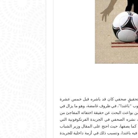
ى تحقيقٍ صحفي كان قد باشره قبل خمس عشرة
ب “باغندا”، في ظروف غامضة، وهو ما يزال في
 من بواعث البحث عن حقيقة اختفائه المفاجئ من
ء، نشره الصحفي في الجريدة الفرنكوفونية التي
كما يصفها، حيث احتج على المقال وزير الشباب
يه باغندا، وتسبب ذلك في أزمة داخلية للجريدة