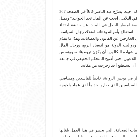
يظهر في معظم الرواية أن الأصل هو المال، وأن السياسة مجرد تابع له، حيث يصرّح عبد الناصر قائلاً في الصفحة 207
في البلاد… ابحث عن المال تجد الجواب.
” وتمثل
اكسة لمسار البطل في البحث عن حقيقة اختفاء
 استطاع بأمواله ودهائه امتلاك رجال السياسة،
الخارجين عن القانون والعصابات، وهذا ما يقدّم
اليب الدولة هو اقتصاد الريع، ورجال المال
شهادة البكالوريا أن يكوّن ثروة هائلة، ويؤسس
ق اللاعبين، حتى أصبح المتحكم الحقيقي في جامعة
 أن يستطيع أحد زحزحته من مكانه.
ار في تونس الرواية، خادماً للفاسدين ومصاصي
السياسيين الذي صاروا خداماً لدى عماد بلخوجة
يات الصحافة، التي تحضر في هذا العمل بلغاتها
ي تُسهب الرواية في الحديث عن مخاطره وفخاخه،