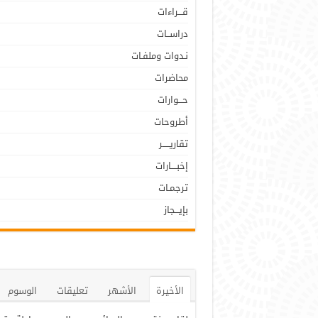
قـــراءات
دراســات
نـدوات وملفـات
محاضرات
حـــوارات
أطروحات
تقاريـــــر
إخبــــارات
ترجمـات
بإيـــجاز
الأخيرة
الأشهر
تعليقات
الوسوم