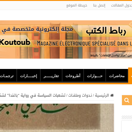
دول المقالات
إتصل بنا
خريطة الموقع
محاضرات
حـــوارات
أطروحات
تقاريـــــر
إخبــــارات
ترجمـات
الرئيسية
/
نـدوات وملفـات
/
تشعبات السياسة في رواية “باغندا” لشك