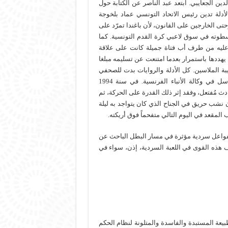
ن الجعايبي. ابتعد عبد الناصر عن الكتابة حول
دلة تدين رئيس الاتحاد التونسي عماد بلخوجة
تى الخارجين على القانون، لأن باغندا تمرّد على
سطوته في سوق لاعبي كرة القدم التونسية. كما
 عليه من طرف أب فتاة جميلة كانت على علاقة
يهددها باستمرار بعدما امتنعت عن تسليمه مبلغا
بة الملاسين. كل الأدلة والروايات بدت للصحفي
هشة ومضطربة، بعد مغادرته للجريدة الفرنكوفونية، واشتغاله كمراسل في وكالة الأنباء الفرنسية. في سنة 1994
 مُفتعل، وفقد إثر ذلك القدرة على الحركة، ثم
نشب حريق في الجناح الذي كان يتواجد به ليلة
المقعد في اليوم التالي متفحماً فوق أريكته.
فواعل سردية مؤثرة في مسار البطل الباحث عن
 هذه القوى في اللعبة السردية، إذن، سواء في
يعة المستبدة والفاسدة والمتلونة لنظام الحكم