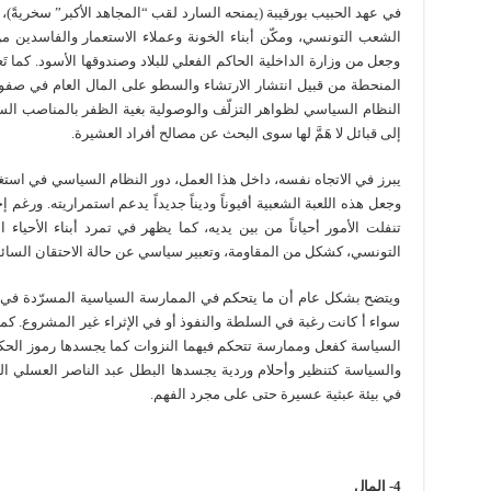
في عهد الحبيب بورقيبة (يمنحه السارد لقب “المجاهد الأكبر” سخريةً)،
الشعب التونسي، ومكّن أبناء الخونة وعملاء الاستعمار والفاسدين م
وجعل من وزارة الداخلية الحاكم الفعلي للبلاد وصندوقها الأسود. كما
المنحطة من قبيل انتشار الارتشاء والسطو على المال العام في صفو
النظام السياسي لظواهر التزلّف والوصولية بغية الظفر بالمناصب ال
إلى قبائل لا هَمَّ لها سوى البحث عن مصالح أفراد العشيرة.
يبرز في الاتجاه نفسه، داخل هذا العمل، دور النظام السياسي في استغلال
وجعل هذه اللعبة الشعبية أفيوناً وديناً جديداً يدعم استمراريته. ورغم 
تنفلت الأمور أحياناً من بين يديه، كما يظهر في تمرد أبناء الأحياء
التونسي، كشكل من المقاومة، وتعبير سياسي عن حالة الاحتقان السائد
ويتضح بشكل عام أن ما يتحكم في الممارسة السياسية المسرّدة في هذا 
سواء أ كانت رغبة في السلطة والنفوذ أو في الإثراء غير المشروع. ك
السياسة كفعل وممارسة تتحكم فيهما النزوات كما يجسدها رموز الحك
والسياسة كتنظير وأحلام وردية يجسدها البطل عبد الناصر العسلي ال
في بيئة عبثية عسيرة حتى على مجرد الفهم.
4- المال