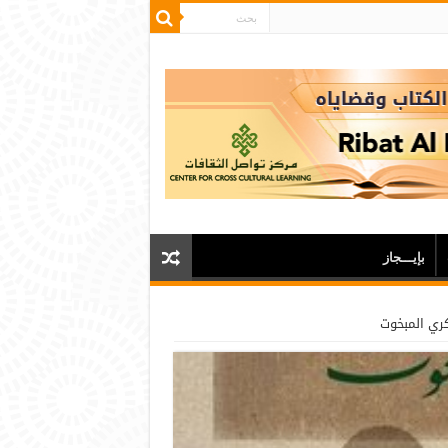
بإيـــجاز
ري المبخوت