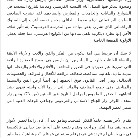
وصحوة يتذكر فيها البطل أيام الليسيه الفرنسي ومعاينة للتاريخ المجسد في
الشوارع والبنايات والجامعات والمعارض والمتاحف. لقد تشرب الصادقي
السلوك البراغماتي “رغم محيطه العائلي. يحس نفسه أقرب إلى السلوك
البراغماتي الذي تشرب بعض مبادئه من المدرسة الفرنسية”، إنه تأثير ثقافة
الآخر. إنها نظرة ديكارتية تلقى مبادئها من الكوليج الفرنسي، مما جعله يعطي
الأولوية للمنفعة الخاصة.
لا شك أن فرنسا هي أمة تتكون من الفكر والفن والأدب والأزياء الأنيقة
والنساء الفاتنات والرجال الساحرين. إن باريس هي نموذج للحضارة الراقية
التي تمررها عبر صورتها في الصور والمتاحف والأفلام والأحلام واليقظة. انها
مدينة مادية، تلقائية، متناقضة، شفافة، مرافقة للأفعال والمواقف والخصومات
الجدالية، وهي أصل القانون فوق الجميع. إنها أيضاً أرض الفن والسينما
والمتاحف وفي جميع المتاحف والمآثر التي زارها الأب وابنته فدوى يشد
انتباههما الحضور الملموس لمراحل التاريخ عبر السنين (ص. 73). وحين زار
متحف اللوفر، زار الجناح الاسلامي والفرعوني وجناحي للوحات الفنية التي
تنتمي لعصر النهضة.
يقدم الآخر نفسه حاملاً للفكر المتجدد. وهاهو بعد أن كان رائداً لعصر الأنوار
نجده ينقد هذا الفكر ويراجعه ويقدم نفسه على أنه ما بعد حداثي. فالكنيسة
في حي حسان لم تتردد في عرض فلم سينمائي هو فلم “دم شاعر”، مما خلق