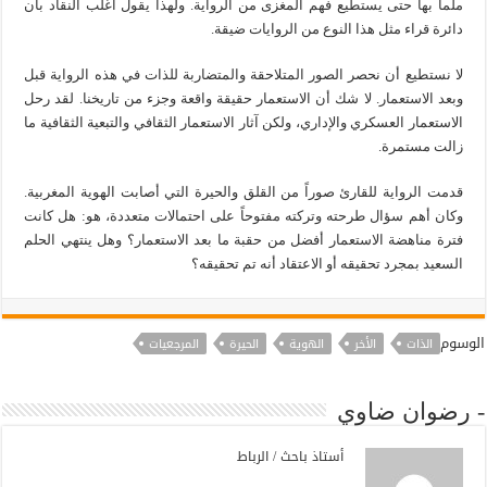
ملماً بها حتى يستطيع فهم المغزى من الرواية. ولهذا يقول أغلب النقاد بأن
دائرة قراء مثل هذا النوع من الروايات ضيقة.
لا نستطيع أن نحصر الصور المتلاحقة والمتضاربة للذات في هذه الرواية قبل
وبعد الاستعمار. لا شك أن الاستعمار حقيقة واقعة وجزء من تاريخنا. لقد رحل
الاستعمار العسكري والإداري، ولكن آثار الاستعمار الثقافي والتبعية الثقافية ما
زالت مستمرة.
قدمت الرواية للقارئ صوراً من القلق والحيرة التي أصابت الهوية المغربية.
وكان أهم سؤال طرحته وتركته مفتوحاً على احتمالات متعددة، هو: هل كانت
فترة مناهضة الاستعمار أفضل من حقبة ما بعد الاستعمار؟ وهل ينتهي الحلم
السعيد بمجرد تحقيقه أو الاعتقاد أنه تم تحقيقه؟
الوسوم
الذات
الأخر
الهوية
الحيرة
المرجعيات
- رضوان ضاوي
أستاذ باحث / الرباط