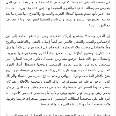
في نفسية الصادقي اندهاشا: “كيف تعرض الكنيسة فلما من هذا الصنف الذي
يتعارض مع رسالة الفضيلة والتقوى المنوطة بها” (ص. 53). وقد بررت الكنيسة
هذا الأمر بأنها تقدم نفسها كمجال للحرية والتسامح والانفتاح. إنها نظرة ما بعد
حداثية، تجمع بين الرسم والشعر والرواية والسينما لتعبر عن رؤيا لا تتعارض
مع الرؤيا الدينية.
إن العقل وحده لا يستطيع إدراك الحقيقة، ومن ثم تدعو الحاجة إلى دور
الإحساس والقلب والشعر. فالدين هو أيضاً إيمان بالعقل وبالعاطفة وبالروح
معاً. والصادقي معجب ببلاد الحضارة، لكنه حائر في كيفية تبرير أن بلاداً لها مثل
هذا التاريخ، يستبيح أبناؤها أن يستعمروا بلاداً أخرى يتصرفون فيها بجبروت
واستغلال. مع ذلك يتقبل توفيق بينه وبين نفسه أن تكون فرنسا المنارة التي
ستخلص بلاده من عقابيل القرون الوسطى وتدفعها لاستقبال أنوار القرن
العشرين، خاصة أنه يستهويه تاريخ القرن الثامن عشرفي فرنسا، فهو تاريخ
يضج بأفكار الفلاسفة وجرأة الروائي ويقدم نماذج بشرية من النساء والرجال
الذين عرفوا مرحلة غير مسبوقة في علاقة الفرد بالمجتمع والأخلاق. لقد كان
ينتظر متلهفاً السفر الى فرنسا والاندماج في مجتمع مغاير. وهو الذي لم يكن
يخفي زهوه وهو يحادثهم بلغتهم ويترجم لأبيه ما يستعصي عليه من كلامهم. أما
أبوه فلم يكن متحمساً لمطالب الوطنيين، لأنه مبهور بمنجزات فرنسا وقوتها،
ولأنه يستفيد أيضاً من السلطة التي منحتها له فرنسا.
ويظن توفيق أن الوجود الفرنسي ضرورة لولوج الحضارة الأوروبية التي بدأ