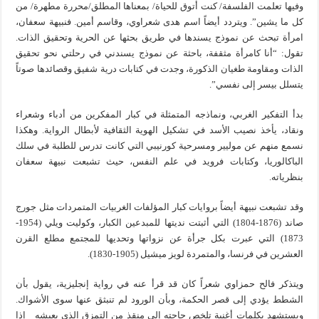
وفيها تعلمت الفلسفة/ كنت أتوق للحياة/ بمعناها المطلق/محررة مطهرة/ من
كل ما يشين”. ويتردد أيضاً اسم هدى شعراوي، وقاسم أمين. فنبيهة سعفان،
امرأة تبحث عن نموذج يسندها في طريق بحثها عن الحرية وتحقيق الذات.
تقول: “أنا كامرأة مثقفة، باحثة عن نموذج يسندني في رحلتي نحو تحقيق
الذات ومقاومة طغيان الذكورة، وجدت في كتابات درية شفيق وقصائدها صوتاً
يتسلل بيسر إلى نفسي”.
بدأ التفكير الغربي، ونماذجه المتمثلة في كبار المفكرين من أدباء وشعراء
ونقاد، يأخذ نصيب الأسد في تشكيل الهوية الثقافية لأبطال الرواية. وهكذا
نسمع منهم عن موليير ومسرحية كورنيبي التي كانت تدرس للطلبة في سلك
الباكالوريا، وكتابات فرويد في علم النفس، حيث تشبعت نبيهة سعفان
بنظرياته.
وقد تشبعت نبيهة أيضاً بروايات كبار المؤلفات الغربيات المتمردات مثل جورج
صاند (1876-1804) التي أثبتت نديتها للمبدعين الكبار، وكوليت ويلي (1954-
1873) التي عبرت بكل جرأة عن نزواتها وتحديها للمجتمع مطلع القرن
العشرين في فرنسا، والمتمردة لويز ميشيل (1905-1830).
ويتذكر فالح حمزاوي شعراً كان قد قرأ عنه في رواية إنجليزية، يقول بأن
الشطط يؤدي إلى قصر الحكمة، وبأن الورود لم تنبثق عنها سوى الأشواك.
ويستشهد بكلمات أغنية تلخص حاجته إلى منقذ من التمزق الذي يعيشه إذا