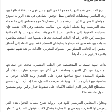
تتنازع الذات في هذه الرواية مجموعة من الهواجس، فهي ذات قلقة، تائهة بين
إرث الماضي ومعطيات الحاضر. يمثل توفيق الصادقي في هذه الرواية نموذج
المواطن المغربي الذي تتنازعه مشاعر متضاربة؛ فهو متعطش إلى ما تحمله
اللغة الفرنسية وما يحمله أبناؤها من أساليب مختلفة. وفي الآن نفسه فإن
استجابته العفوية إلى مظاهر الحياة الموروثة تدفئه بروحانياتها الجماعية
المؤنسة (ص. 40)، رغم أن الذات أصبحت تتجاهل نفسها حتى أضحت معاشرة
سنوات بين شخصين قد تجعلهما يعايشان السطح فقط دون النفاذ إلى أعماق
النفس. إنه الجانب المقلق من السلوك المغربي. فالذات لم تعد تفهم نفسها،
والمرء لا يفهم نفسه أحياناً.
بدأت نبيهة سمعان، المتخصصة في الطب النفسي، تبحث عن سعادتها
المتحررة من كل القيود، وصادفت في أكثر من موضع عبارات تؤكد أن
الطفولة السعيدة تمنح صاحبها قدرة على التحدي ونبذ الكآبة. توحي لنا
شخصية نبيهة بأن مسألة الهوية قد تعرضت للتحول- هذا إذا أردنا أن نستعير
المصطلح التاريخي الذي أطلقه الألمان على سقوط جدار برلين، وهو مصطلح
التحول Die Wende.
ويحاول المحامي الفرنسي كلود في الرواية شرح مسألة التحول هذه التي
يتعرض لها المغرب، ويحس بها المغاربة بشكل لافت، فيقول للصادقي: ” لعلها