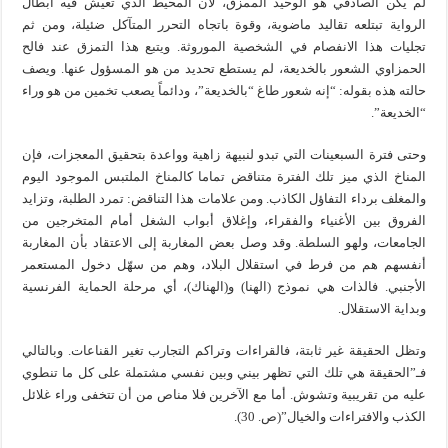
لم يكن الصادقي هو الوحيد الممزق، لأن المحيط الذي تعيش فيه أبطال
الرواية تبتلعه تقاليد ماضوية، وقوة باتجاه التحرر المتآكل ضئيلة، ومن ثم
تجليات هذا الانفصام في الشخصية الموروثة. ويتبع هذا التمزق عند فالح
الحمزاوي الشعور بالخديعة، لم يستطع تحديد من هو المسؤول عنها. ويصف
حالته هذه بقوله: “إنه شعور طاغ “بالخديعة”، ودائماً يصعب تخمين من هو وراء
“الخديعة”.
وحتى فترة السبعينات التي تبدو لنبيهة زاهية وواعدة بتحقيق المعجزات، فإن
المناخ الذي ميز تلك الفترة متناقض تماما كالمناخ الملتبس الموجود اليوم
والمغلف برداء التفاؤل الكاذب. ومن علامات هذا التناقض: تمرد الطلبة، وتزايد
الفروق بين الأغنياء والفقراء، وإغلاق أبواب الشغل أمام المتخرجين من
الجامعات، ولهو السلطة. وقد وصل بعض المغاربة إلى الاعتقاد بأن المغاربة
أنفسهم هم من فرط في استقلال البلاد، وهم من سهّل دخول المستعمر
الأجنبي. فالذات هي نموذج (الهنا) و(الهناك)، أي مرحلة الحماية الفرنسية
وبداية الاستقلال.
وتظل الحقيقة غير ثابتة، فالقراءات وتراكم التجارب تغير القناعات. وبالتالي
فـ”الحقيقة هي تلك التي تظهر بيني وبين نفسي مشتملة على كل ما تنطوي
عليه من تقريبية وتشوش. أما مع الآخرين فلا مناص من أن تتخفى وراء غلائل
الكذب والافتراءات والخيال”(ص. 30).