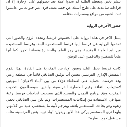
يبشر بخير. ومعظم الطلبة لم يجدوا عملاً بعد حصولهم على الإجازة. إلا أن
قراءاته ساعدته على طرح أسئلة عن حقبة نصف قرن عبر حيوات من عايشوا
تلك الحقبة من مواقع ومسارات مختلفة.
حضور الآخر في الرواية
يمثل الآخر في هذه الرواية على الخصوص فرنسا. وتتعدد الرؤى والصور التي
تقدمها الرواية عن فرنسا. إنها فرنسا المستعمرة للبلد، وفرنسا المستفيدة
من اليد العاملة المغربية، وهي رمز العلم، والحضارة وفضاء التحرر، كما أنها
ملجأ للمنفيين والناقمين على الوطن.
كانت فرنسا تحتل البلد، وتعين الإداريين المغاربة مثل القادة، لهذا يقوم
المفتش الإداري الفرنسي بتعيين أب توفيق الصادقي قائداً في منطقة زعير.
وقد حرصت الحماية على اصطفاء هؤلاء من بين “أبناء الأعيان” المهيئين
لاستيعاب الثقافة وقيم الحضارة الفرنسية، والذين سيضطلعون بتحديث
المغرب وفق برنامج التمدن والتصنيع الذي يستجيب لحاجيات فرنسا. رغبة
منها في الاستفادة من إمكانيات المستعمرات. ولم يكن سي الصادقي يخفي
زهوه وهو يحادث المستعمر بلغته، ويترجم لأبيه ما يستعصي عليه من كلامهم.
ولهذا نرى المستعمر يزكي هذا الابن ويقول: “ولد نبيه، يتقن الفرنسية، مثلنا،
مستقبل لامع ينتظره”.