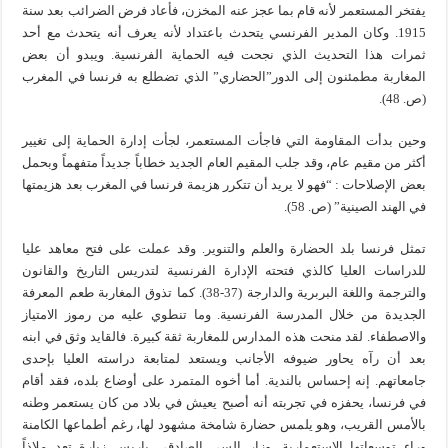
يفتخر المستعمر لأنه قام بما عجز عنه المخزن، فأعاد فرض الضرائب بعد سنة
1915. وكان المدير الفرنسي يتحدث باعتداد لأنه يعرف أنه يتحدث مع أحد
ثمرات هذا التحديث الذي نجحت فيه الحماية الفرنسية. ويبدو أن بعض
المغاربة مطمئنون إلى الدور”الحضاري” الذي تضطلع به فرنسا في المغرب
(ص. 48).
وحين بدأت المقاومة التي فاجأت المستعمر، لجأت إدارة الحماية إلى تغيير
أكثر من مقيم عام، وقد جلب المقيم العام الجديد خطاباً جديداً متفهماً وبحمل
بعض الإصلاحات : “فهو لا يريد أن تتكرر هزيمة فرنسا في المغرب بعد هزيمتها
في الهند الصينية” (ص. 58).
تمثل فرنسا بلد الحضارة والعلم والتنوير. وقد عملت على فتح معاهد عليا
للدراسات العليا كالذي فتحته الإدارة الفرنسية لتدريس التاريخ والقانون
والترجمة واللغة البربرية والدارجة (37-38). كما تذوق المغاربة طعم المعرفة
الجديدة من خلال المدرسة الفرنسية. وما تنطوي عليه من رموز الامتياز
والاصطفاء. لقد منحت هذه المدارس للمغاربة ثقة كبيرة. فالقايد وثق في ابنه
بعد أن رآه يحاور ضيوفه الأجانب ويستعد لمتابعة دراسته العليا بإحدى
جامعاتهم. إنه إحساس بالندية. أما أخوه المتمرد على أوضاع بلده، فقد أقام
في فرنسا، يحفزه في تجربته أنه أصبح يعيش في بلاد من كان يستعمر وطنه
بالأمس القريب، وهو يلمس حضارة شامخة مشهود لها، رغم أطماعها الكامنة
وراء توسعاتها الاستعمارية. وزار السي الصادقي باريس زيارة تعد ملاذاً