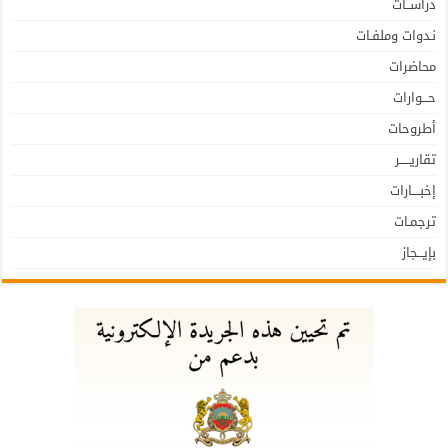
دراســات
نـدوات وملفـات
محاضرات
حـــوارات
أطروحات
تقاريـــــر
إخبــــارات
ترجمـات
بإيـــجاز