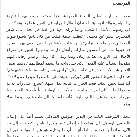
المرجعيات
تعددت مشارب أبطال الرواية المعرفية، كما تنوعت مرجعياتهم الفكرية
والسياسية والثقافية. وقد استعان أبطال الرواية في التعبير عما يعانونه كذات
في وطنهم بالأمثال الشعبية والمأثورات. فها هو الصادقي يحيل على شعر
المجذوب ليعبر عن محنته: “عيطت عيطة فيقت من كان نايم/ ناضوا قلوب
المحنة ورقدوا قلوب البهايم”.وكان أغلب الأشخاص الذين التقى بهم السارد
قد عبروا عما في أنفسهم بعبارات وأمثال دارجة؛ وحاولوا التعبير عن صراع
الأجيال في الرواية: هذاك زمان وهذا زمان/ كل زمان وعندو رجاله/ كلهم
تيقولوا الشباب عليه المعول لكن حتى واحد ما يسمع لمطالبهم”. وفيما يخص
التعبير عن الآخر، نجده في تعابير، مثل: “وايلي شحال تايخاصنا باش نشبهوهم/
حنا دايما الحويط القصير اللي كيركبوا عليه/ اللي ما عندوا سيدوا عندو لالاه”.
أما فيما يخص الذات فنجد العبارات التالية تدل عليها: “نعبروا على رأينا بلا ما
نجلدوا الذات/ كان العرش والشعب والأحزاب الوطنية ذاتاً واحدة/ الله يخرجنا
من دار العيب بلا عيب/ اللي خليفته كأنه ما مات/ اللي مات على شبعة الله لا
يردو”.
تتجلى المرجعية الثانية في التدين. فتوفيق الصادقي يعتمد أيضاً على إيمانه
بالله في الوصول إلى أهدافه. إنه إيمان لا يخلو من التباس، لكنه قائم إلى حد
الآن، ودائماً يستمد منه الطمأنينة بأن ما يختاره هو عين الصواب. غير أن
الصادقي لا يكتفي بهذا الإيمان المساند، لأنه في الوقت نفسه يعتبر محظوظاً