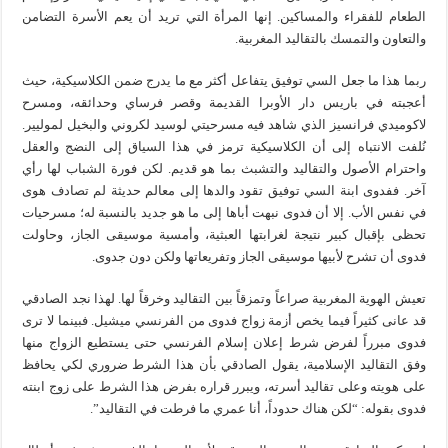
الطعام للفقراء والمساكين. إنها المرأة التي تريد أن يعم الأسرة التضامن
والتعاون والتمسك بالتقاليد المغربية.
ربما هذا ما جعل السي توفيق يتفاعل أكثر مع ما يدرج ضمن الكلاسيكية، حيث
أعجبته في باريس دار الأوبرا القديمة وقصر فرساي وحدائقه، ومسرح
لاكوميدي فرانسيز الذي شاهد فيه مسرحيتي لوسيد لكروني والبخيل لموليير.
نُلفت الانتباه إلى أن الكلاسيكية ترمز في هذا السياق إلى النضج والعقل
واحترام الأصول والتقاليد والتشبث بما هو قديم. لكن فورة الشباب لها رأي
آخر. ففدوى ابنة السي توفيق تقود والدها إلى معالم حديثة لم تصادف هوى
في نفس الأب. إلا أن فدوى نبهت أباها إلى ما هو جديد بالنسبة له؛ مسرحيات
تحظى بإقبال كبير نتيجة لغرابتها العبثية، وأمسية موسيقى الجاز، وحاولت
فدوى أن تشرح لأبيها موسيقى الجاز وتفريعاتها ولكن دون جدوى.
تعيش الهوية المغربية صراعاً وتمزقاً بين التقاليد وخرقاً لها. لهذا نجد الصادقي
قد عانى كثيراً فيما يخص أزمة زواج فدوى من الفرنسي ميشيل. فبينما لا ترى
فدوى مبرراً لفرض شرط إعلان إسلام الفرنسي حتى يستطيع الزواج منها
وفق التقاليد الإسلامية، يقول الصادقي بأن هذا الشرط ضروري لكي يحافظ
على هويته وعلى تقاليد أسرته، ويبرر قراره بفرض هذا الشرط على زوج ابنته
فدوى بقوله: “لكن هناك حدوداً، أنا عمري ما فرطت في التقاليد”.