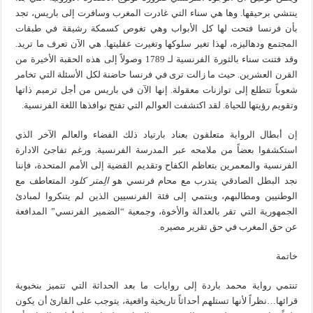
ينتشي برحيقها. وها هي سناء التي غادرت المغرب وسافرت إلى باريس، تجد
بأن فرنسا فتحت لها كل الأبواب وهي تغوص كسمكة رشيقة في طبقات
المجتمع ودهاليزه، لهذا تغير سلوكها وتغيرت عقليتها. هي الآن تعرف ما تريد.
وقد فتنت سناء بالثورة الفرنسية لـ 1789 وصولاً إلى هذه الحقبة الأخيرة من
القرن العشرين. حيث ما زالت ترى في فرنسا حاضنة لكل الأسئلة التي تخامر
شعوباً تتطلع إلى توازنات معقولة. إنها الآن في باريس من أجل ترميم ذاتها
وتقويم رؤيتها للحياة. لقد اكتشفت العوالم التي تفتح نوافذها اللغة الفرنسية.
إن أبطال الرواية متعلقون بعناد بارتياد ذلك الفضاء والعالم الآخر الذي
استكشفوا بعضاً من ملامحه عبر المدرسة الفرنسية. ورغم تفاجئ الادارة
الفرنسية والمعمرين بتعاظم الكفاح وتقديم القضية إلى الأمم المتحدة، فإننا
نجد البطل الصادقي يتدرب مع محام فرنسي هو
الِمتر كلود
المتعاطف مع
الوطنيين ومطالبهم، وينتمي إلى فئة الفرنسيين الذين لم يتنكروا لمبادئ
الجمهورية التي تقر بالعدالة والأخوة، وجمعية “الضمير الفرنسي” المدافعة
عن حق المغرب في حق تقرير مصيره.
خاتمة
تنتمي رواية محمد باردة إلى روايات ما بعد الحداثة التي تتميز بنخبوية
قرائها…نظراً لأنها تستلهم أحداثاً تاريخية واقعية، يتوجب على القارئ أن يكون