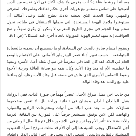
مسألة الهوية ما يقلقك؟ أنت مغربي ولا شك، لكنك في الآن نفسه من الذين
أصبحوا على تماس مستمر مع هويات أخرى بحكم ثقافتك وطموحك المعرفي
والمهني. وهذا الحدث الذي تعيشه بلادك يطرح عليك وعلى أمثالك أن
يستوعبوا ملامح الهوية المستجدة التي يحملها الاستقلال في طياته، تحول
ضخم بهذا الحجم في مجرى التاريخ المغربي لا يمكن أن يكون سهلاً، واضح
العواقب، إنه يمهد لتغيير الهوية الموروثة باتجاه أخرى قيد التشكل” (ص. 61).
ويتفوق اهتمام صادق بالبحث عن السعادة، أو ما نستطيع أن نسميه بـالسعادة
المتواضعة – حسب تعبير أدباء عصر البيدرماير الألماني- على الاهتمام بالوضع
العام في البلاد. لقد كان الصادقي منغرساً في سياق تثقله أعباء الأسرة وتنفيذ
ما خططته الأم له منذ وفاة الأب. وكان همه هو صيانة العائلة وتربية الأخوة
وضبط التضامن الأسري الذي عاش في حضنه قبل وفاة الأب، وعليه أن يحافظ
عليه مع والدته بعد وفاة الوالد.
من جانب آخر، يمثل صراع الأجيال عنصراً مهماً في صورة الذات. ففي الرواية،
يقبل الوالدان اللذان يعيشان في تلقائية وراحة بال، لا تقض مضجعهما
تساؤلات على ما يفد على البلاد من أدوات ومخترعات: الراديو والسيارة
والهاتف، لكن الابن توفيق، يستشعر حرصاً على الموازنة بين الثقافة العربية
والأجنبية نتيجة تأثير الأم وما ترسخ في اللاشعور خلال فترة النضال الوطني من
أجل الاستقلال. ويجب التنبيه هنا إلى أن الأم قد مثلت نموذج المرأة التقليدية
المتشبثة بالتقاليد وبالتدين الشعبي الذي يتجلى في إحياء ليالي الذكر وإطعام