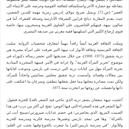
بتفاعله مع حضارة الآخر واستكشافه لثقافته القومية وحرصه على الانتماء الى
العصر” (ص.72). ويمثل ضريح مولاي إدريس رمزية مهمة للتدين الشعبي،
حيث يقدم المغاربة ذبائح قرابين للشرفاء الأدارسة وصدقة للفقراء. أما في
صالون نبيهة، فيتهكم الحاضرون على الفتاوى الغريبة ويسخرون منها، خاصة
فتوى إرضاع الكبير التي استلهمها فقيه مغربي من صديقه المصري.
ومثلت الثقافة العربية أيضاً رافداً مهماً لمعارف شخصيات الرواية. سلبت
الثقافة الفرنسية وثقافة الأنوار لب نبيهة التي تعرفت على امرأة مصرية هي
درية شفيق (1975- 1908)، من خلال صديقتها التي تحضر رسالة دكتوراه في
موضوع “تحرير المرأة العربية”. ولا غرابة في الأمر، فنبيهة المتحررة المنادية
بحرية المرأة تنهل من كتابات درية التي درست في باريس، وتنوعت كتاباتها
بين مقالات وقصائد. وأسست درية شفيق مجلتين نسائيتين واتحاداً للمرأة،
ولكن تمت مصادرة مجلتها مما جعل شعلتها تنطفئ، وسرعان ما اعتكفت على
ذاتها وانفصلت عن زوجها ثم انتحرت سنة 1975.
أعجبت نبيهة سعفان بشعر درية الذي تناجي فيه الشعر نافذةً للحرية فتقول:
“أيها الشعر/في هذه الصحراء/التي فيها أغوص/ تفتح لي أكثر من درب/ في هذا
الصمت المريع/ الذي يحاصرني/ في خضم عذابات صيرورتي/تسمح أنت لي
بالحركة”. وها هي تمجد باريس وتعتبرها مدرسة فكرية ومدرسة للحرية
وللأنوار: “في مدرسة باريس/كثيرا ما شعرت بالجوع/وفيها بحثت عن العلم/