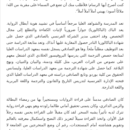
كنت أصرخ أيها الرسام/ فلأطلب منك أن تضع في السماء/على مقربة من الله/
ملاكاً أسود/ يهبني أملاً أملاً أملاً”.
تعد المدرسة والشواهد العليا مرجعاً أساسياً في تشييد هوية أبطال الرواية.
يعد الباك (الباكالوريا) جوازاً ضرورياً لإثبات الكفاءة والتطلع إلى مجال
التخصص. وقد احتفى مدير الشركة الفرنسي بالصادقي الذي حصل على
شهادة الباكالوريا النادر حصول المغاربة عليها آنذاك. وتعد متابعة الدراسة حتى
بعد التوظيف مطلباً ملحاً. وها هو الصادقي يسجل نفسه بمعهد الدراسات العليا
لمتابعة حصص الترجمة التي يدرسها البروفيسور الخلادي الذي اشتغل معهم
على نصوص من التراث العربي، مثل كليلة ودمنة، والبيان والتبيان، ونهج
البلاغة. كما حصل على شهادة الترجمة من معهد الدراسات العليا، وليسانس
الحقوق من كلية بوردو. وتابع الصادقي دراسته في معهد الدراسات العليا الذي
فتحته الإدارة الفرنسية لتدريس التاريخ والقانون والترجمة واللغة البربرية
واللغة الدارجة.
كان الصادقي مدمناً على قراءة الروايات ومستجيراً بها من رمضاء البطالة
والزمن الدائري، وكان يتمنى تحقيق أماني طالما راودته وهو ينهي قراءة رواية
تترك لديه تأثيراً يشبه السحر. لقد كان مقبلاً على القراءة يحس نفسه رجلاً
قبل الأوان. واتخذ القراءة سبيلاً لتعزيز ذلك النضج واستكمال معرفته بالعالم
وتقويم هشاشته أمام المستجدات، رغم أن وضع المتخرجين من الجامعة لا