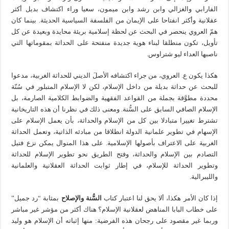
الفارابي والغزالي وابن رشد وابن ميمون، سعيا وراء اكتشاف بديل أكثر
عقلانية وأكثر انفتاحا على الإيمان من الفلسفة السياسية الحديثة. بينما كان
همّ العروي ينحصر في البحث عن لحظة إسلامية بريئة محايدة وبعيدة عن كل
تأويل، تكون منطلقا لبناء هوية جديدة منفتحة على الحداثة بمقوماتها التي
ناصبها العداء ليو شتراوس.
هكذا يكون ع. العروي، من جراء اكتشافه الأصلَ الديني للحداثة الغربية، مدعوا
للبحث عن حداثة بديلة من داخل الإسلام، لكن لا الإسلام المتبلور في سُنّة
محددة مطوَّقة بجملة من القواعد الفقهية والضوابط الكلامية الصارمة، بل
الإسلام الصافي السابق على السُّنة. ومعنى ذلك في نظرنا أن هذه التاريخانية
تشترط تغييرا متبادلا بين كل من الإسلام والحداثة، بأن يعمل الإسلام على
الإسهام في تطوير علمانية الدولة انطلاقا من مبادئه الذاتية، وتعمل الحداثة
الغربية على الاعتراف بأصولها الإسلامية. على هذا المنوال يمكن نزع فتيل
التصادم بين الإسلام والحداثة، وفتح الطريق نحو تطوير الإسلام للحداثة
وتطوير الحداثة للإسلام، في إطار ثوابت الحداثة العقلانية والعلمانية
والليبرالية.
إذا كان الأمر هكذا، ألا يحق لنا اعتبار كتاب
السُّنة والإصلاح
بمثابة “رد جميل”
على خطاب البابا المناهض لعقلانية الإسلام؟ هناك أكثر من مؤشر غير مباشر
وربما غير مقصود على رجحان هذه الفرضية: منها إثباته أن الإسلام هو وليد