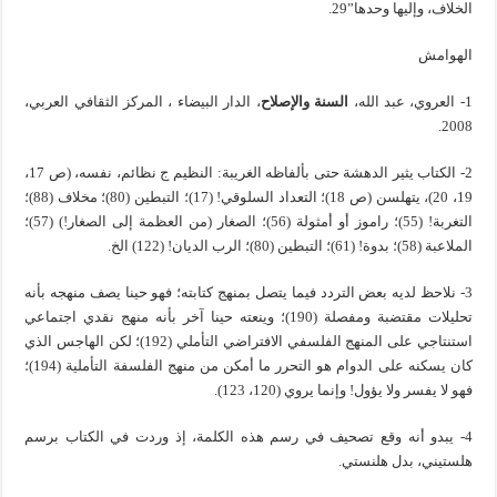
الخلاف، وإليها وحدها”29.
الهوامش
1- العروي، عبد الله،
السنة والإصلاح
، الدار البيضاء ، المركز الثقافي العربي،
2008.
2- الكتاب يثير الدهشة حتى بألفاظه الغريبة: النظيم ج نظائم، نفسه، (ص 17،
19، 20)، يتهلسن (ص 18)؛ التعداد السلوقي! (17)؛ التبطين (80)؛ مخلاف (88)؛
التغربة! (55)؛ راموز أو أمثولة (56)؛ الصغار (من العظمة إلى الصغار!) (57)؛
الملاعبة (58)؛ بدوة! (61)؛ التبطين (80)؛ الرب الديان! (122) الخ.
3- نلاحظ لديه بعض التردد فيما يتصل بمنهج كتابته؛ فهو حينا يصف منهجه بأنه
تحليلات مقتضبة ومفصلة (190)؛ وينعته حينا آخر بأنه منهج نقدي اجتماعي
استنتاجي على المنهج الفلسفي الافتراضي التأملي (192)؛ لكن الهاجس الذي
كان يسكنه على الدوام هو التحرر ما أمكن من منهج الفلسفة التأملية (194)؛
فهو لا يفسر ولا يؤول! وإنما يروي (120، 123).
4- يبدو أنه وقع تصحيف في رسم هذه الكلمة، إذ وردت في الكتاب برسم
هلستيني، بدل هلنستي.