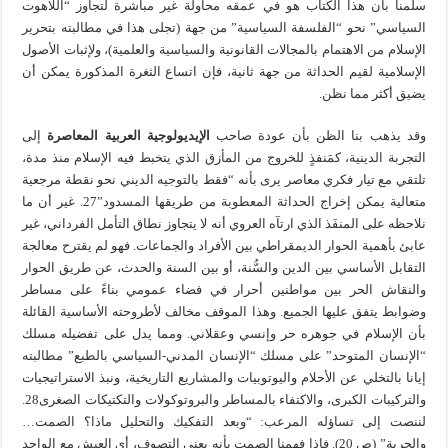
سلّمنا بأن هذا الكتاب هو في عمقه محاولة غير مباشرة لتجاوز “اللاهوت
السياسي” نحو “الفلسفة السياسية” من جهة (تجلى هذا في مطالبته بتحرير
الإسلام من الاهتمام بالمجالات القانونية والسياسية والعلمية)، ولإثبات الأصول
الإسلامية لقيم الحداثة من جهة ثانية، فإن اتساع الثغرة المذكورة يمكن أن
يضيق أكثر مما نظن.
وقد يذهب بنا الظن بأن عودة صاحب
الإيديولوجية العربية المعاصرة
إلى
التجربة الدينية، كمَنفذٍ للخروج من المأزق الذي يتخبط فيه الإسلام منذ مدة،
تلتقي مع تيار فكري معاصر يرى بأنه “فقط بالتوجيه الديني نحو نقطة مرجعية
متعالية يمكن إخراج الحداثة المعطوبة من طريقها المسدود”27. غير أن ما
نلاحظه على المنفَذ الذي ارتآه العروي أنه لا يتجاوز نطاق التأمل الفرداني، غير
عابئ بأهمية الحوار الديمقراطي بين الأفراد والجماعات. فهو لم يقترح معالجة
التقابل الأساسي بين الدين والسُّنة، أو بين السنة والحدث، عن طريق الحوار
والنقاش الحر بين مواطنين أحرار في فضاء عمومي بناءً على مساطر
وضوابط يتفق عليها الجميع. وهذا الموقف مخالف لأطروحته الأساسية القائلة
بأن الإسلام في جوهره حر وإنسي وعقلاني. ومما يدل على تفضيله مسلك
“الإنسان المتوحد” على مسلك “الإنسان المدني-السياسي بالطبع” مطالبته
إيانا بالتخلي عن الأحلام واليوتوبيات والمشاريع التاريخية، ونبذ الاستراتيجيات
والتركيبات الكبرى، والاكتفاء بالمساطر والبروتوكولات والتكتيكات الصغرى28.
لننصت إلى تساؤله المرعب: “وبعد التفكيك والتحليل ماذا؟ الصمت…
والحرية” (ص 20). فإذا فهمنا الصمت بأنه يعني التصوف، أي العيش مع الواحد