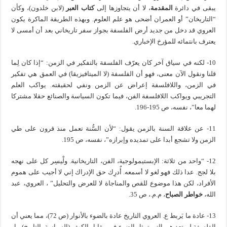
يبقى في دائرة
المقدمة
، لا أن يتجاوزها إلى
كتاب العبر
(لابن خلدون)، وكأن
“التاريخان” أو العمران أضحى هو علم العلوم. وبهذه الطريقة الماكرة يكون
العروي قد دخل من جديد أرض الفلسفة بجواز سفر تاريخاني بعد أن أمسى لا
يعترف بانتمائه للمؤرخ الإخباري.
10- لكنه في سياق آخر كان يعرّف الفلسفة بالتفكير في الزمن: “إذا كان لِما
قلنا ونقول الآن معنى، فهو أن الفلسفة (لا الميتافيزيقا) في العمق هي تفكير
في الزمن، واللافلسفة إعراض عن الزمن ونفي لحقيقته. يواكب العلم
التجريبي ويواكب اللافلسفة الفن، فيما تكون السياسة والصنائع حقلا مشتركا
لهما معا”، نفسه، ص 195-196.
11- عن علاقة السنة بالزمن يقول: “لأن السُّنة تعمل منذ قرون على طي
الزمن ولا تشجع أبدا على تمديده وإبرازه”، نفسه، ص 195.
12- “واحد من ثلاثة: الإبستيمولوجية، الفن، التاريخانية. ولْيسِر كل على نهجه
بلا لجج. عدا ذلك فهو لغو لا أسمعه. أٌدرِك حق الإدراك إني لا أجيب على هموم
الأفراد، لكن هذا موضوع للقص والمناجاة لا للعرض والتحليل” ، العروي، عبد
الله،
خواطر الصباح
، م.م.، ص 35.
13- عادة ما يَربط ع. العروي التاريخ عادة بالضوء بالأنوار (ص 72)، مما يعني أن
الفلسفة لم تعد هي التي تمثل الضوء في مقابل الكهف (السياسة، التاريخ)، بل