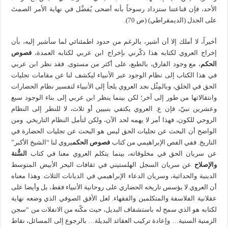
الأحد، فإن قناعتنا ستزداد رسوخاً بأنه أضحى يُفضِّل في نهاية الأمر الصمتَ
على الجدل (الديمقراطي) (ص 70).
أخيراً، لا أملك إلا أن أشير، بالرغم من حدود اطمئنائي لما سأشير إليه، بأن
إخراج العروي لكتابه هذا ذكّرني بإخراج ابن عربي لكتابه العمدة،
فصوص
الحكم
، مع وجود الفارق، بالطبع، على أكثر من مستوى. فقد نظر ابن عربي
في هذا الكتاب إلى نظام الوجود عبر الأنبياء ليكشف لنا عن مقامات تجليات
الحق في الخلق، وبالمِثْل نجد العروي يلجأ إلى الأنبياء لتفسير نظام الحضارات
وانتقالاتها من طور إلى آخر؛ لكن بينما ينظر ابن عربي إلى بناء الوجود سبع
وعشرين نبيّ، فإن ع. العروي يكتفي بنبيين أو ثلاث، لا للنظر إلى النظام
الروحي للكون، فهذا أمر لا يهمه لحد الآن، ولكن لتأمل النظام التاريخي. ومن
الواضح أن البحث عن تجليات الحق ليس هو البحث عن تجليات الحضارة في
التاريخ. ففي الفص الإبراهيمي من كتاب
فصوص الحكم
يروي لنا “الشيخ الأكبر”
عن سريان الحق في مخلوقاته، بينما يتكلم العروي معنا في كتاب
السُّنة
والإصلاح
عن سريان السجل الهلستيني في ثقافات البحر الأبيض المتوسط
الدينية والحداثية، وسريان الدعاء الإبراهيمي في الديانات الثلاث. وهذا معناه
أن العروي لا يؤسس تاريخه الحضاري على روحانية الأنبياء فقط، بل وأيضا على
عقلانية الفلاسفة والمتكلمين والفقهاء. لعل الأفق الصوفي الذي وضعه نهاية
لكتابه هو الذي سمح له باستشفاف البديل، حيث مكّنه من الانفلات من “سجن
الزمنية السنية… وإعادة تركيب العقائد البديلة… بالرجوع إلى المسائل، نقاط