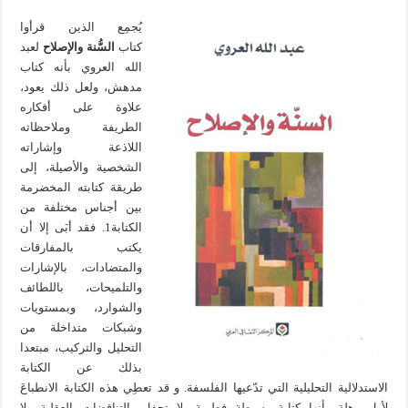
يُجمِع الذين قرأوا
كتاب
السُّنة والإصلاح
لعبد
الله العروي بأنه كتاب
مدهش، ولعل ذلك يعود،
علاوة على أفكاره
الطريفة وملاحظاته
اللاذعة وإشاراته
الشخصية والأصيلة، إلى
طريقة كتابته المخضرمة
بين أجناس مختلفة من
الكتابة1. فقد أبَى إلا أن
يكتب بالمفارقات
والمتضادات، بالإشارات
والتلميحات، باللطائف
والشوارد، وبمستويات
وشبكات متداخلة من
التحليل والتركيب، مبتعدا
بذلك عن الكتابة
الاستدلالية التحليلية التي تدّعيها الفلسفة. و قد تعطِي هذه الكتابة الانطباعَ
لأول وهلة بأنها كتابة بسيطة فطرية، لا تحفل بالتناقضات العقلية ولا