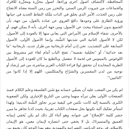
المحافظة، لاكتشاف أصول أخرى وراءها، أصول محرَّرة ومحرِّرة للأفراد
والجماعات من جبروت الزمن السني. والتحرر من زمن السنة معناه الانفتاح
على زمن الحدَث، الأمر الذي يخلق في الذات مَلَكة التقاط الجديد في حياتها
ورؤية الطارئ على وجودها. دافَعَ العروي عن عناده بالقول، من جهة، بأن
الجميع بدون استثناء يبحث عن الأصول، ومن جهة أخرى، بأنه لا يمكن فهم، أو
بالأحرى، شفاء الإسلام من الأمراض التي يعاني منها إلا بالعودة إلى الأصول،
لكن لا الأصول الثانية التي شذبتها السُّنة، وإنما الأصول الأولى، الأصول
السابقة على التشذيب. نحن إذن أمام تاريخانية من طراز جديد، تاريخانية “ما
بعد حداثية”، أو “تحليلية نفسية”، تفتح الباب أمام لقاء غير مشروط بين
اللوغوس بالميتوس في لحمة لا تنفصل. وبالطبع ما كان للعودة إلى الأصول
الطرية المحايدة أن تتحقق لولا قراءة الكتاب العزيز مباشرة، من غير إرشاد أو
توجيه من لدن المفسرين والشرّاح والمتكلمين، اللهم إلا إذا كانوا من
“التائبين!”.
لم يكن من الصعب عليه أن يصفّي حسابه مع سُنن الفلسفة وعلم الكلام. فمنذ
الصفحات الأولى يعلن تبرأه منهما وحتى من التاريخ الإخباري. ولكن الصعوبة
الكبرى بالنسبة إليه كانت تكمن في كيفية تبرير تجاوز السُّنة الدينية؛ ولهذا
استأثر تفكيك آلية تكونها بجل صفحات الكتاب تقريبا، بحيث كدنا نجاهر ما مبرر
حشر كلمة “الإصلاح” في عنوانه. وهو أثناء كل ذلك لم يكن يُخفي إيمانه
العميق والمتميز26، بل لا يخفي حتى انتصاره لإيمان معين، هو الإيمان
بالإسلام، في وجه الديانتين النصرانية واليهودية. وهو بهذا الوجه كان يجمع بين