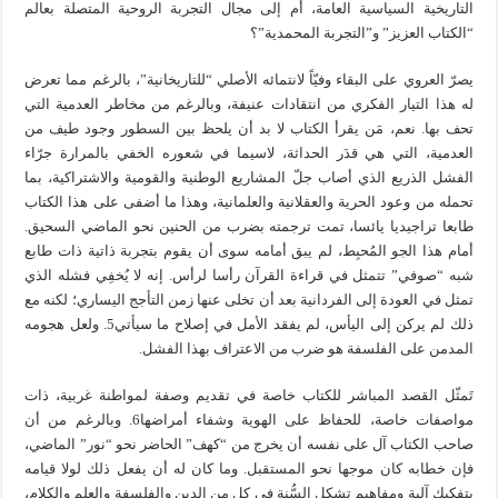
التاريخية السياسية العامة، أم إلى مجال التجربة الروحية المتصلة بعالم
“الكتاب العزيز” و”التجربة المحمدية”؟
يصرّ العروي على البقاء وفيّاً لانتمائه الأصلي “للتاريخانية”، بالرغم مما تعرض
له هذا التيار الفكري من انتقادات عنيفة، وبالرغم من مخاطر العدمية التي
تحف بها. نعم، مَن يقرأ الكتاب لا بد أن يلحظ بين السطور وجود طيف من
العدمية، التي هي قدَر الحداثة، لاسيما في شعوره الخفي بالمرارة جرّاء
الفشل الذريع الذي أصاب جلّ المشاريع الوطنية والقومية والاشتراكية، بما
تحمله من وعود الحرية والعقلانية والعلمانية، وهذا ما أضفى على هذا الكتاب
طابعا تراجيديا يائسا، تمت ترجمته بضرب من الحنين نحو الماضي السحيق.
أمام هذا الجو المُحبِط، لم يبق أمامه سوى أن يقوم بتجربة ذاتية ذات طابع
شبه “صوفي” تتمثل في قراءة القرآن رأسا لرأس. إنه لا يُخفِي فشله الذي
تمثل في العودة إلى الفردانية بعد أن تخلى عنها زمن التأجج اليساري؛ لكنه مع
ذلك لم يركن إلى اليأس، لم يفقد الأمل في إصلاح ما سيأتي5. ولعل هجومه
المدمن على الفلسفة هو ضرب من الاعتراف بهذا الفشل.
تَمثّل القصد المباشر للكتاب خاصة في تقديم وصفة لمواطنة غربية، ذات
مواصفات خاصة، للحفاظ على الهوية وشفاء أمراضها6. وبالرغم من أن
صاحب الكتاب آل على نفسه أن يخرج من “كهف” الحاضر نحو “نور” الماضي،
فإن خطابه كان موجها نحو المستقبل. وما كان له أن يفعل ذلك لولا قيامه
بتفكيك آلية ومفاهيم تشكل السُّنة في كل من الدين والفلسفة والعلم والكلام،