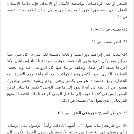
الشعر أو لغة الرياضيات، بواسطة الأمثال أو الأعداد، فإنه دائما الإنسان،
العقل، الذي يستنطق الكون، المحدود الذي يحاول إدراك اللامحدود”، نفسه،
ص 34.
22- نفسه، ص 175-176.
23- انظر نفسه، ص 22
24- يلعب النبي إبراهيم دور المبدإ والغاية بالنسبة لكل شيء: “كل شيء يبدأ
مع إبراهيم، وكل شيء ينتهي إليه. قصته مؤثرة، سيما فينا أبناء إسماعيل، لأننا
أعرناها صيغة أكثر صفاء وبداهة. نزعنا عنها كل الزوائد… فيه وبه تحصل
القطيعة الكبرى، مع الكون ومع الكواكب، مع الجماعة ومع الأسرة، مع
الحضارة ومع الاستبداد. هو من يكسر ويجبر، يهدم ويشيد، يخفي ويظهر”،
نفسه، ص 51. ينبه إلى أنه لا يعود إلى ما قبل الوحي “عكس ما يتبادر لذهن
البعض ليس في كلامنا عودة إلى ما قبل الوحي. لو فعلنا ذلك لناقضنا المنهج
التاريخاني الذي نقول به”، نفسه، ص 211.
25-
خواطر الصباح: حجرة في العنق
، ص 106.
26- عن طريقة إيمانه يقول: “… أُشهِد أنا، دائما وأبداً، الرسول على الرسالة.
لا أي رسول، في أية فترة من حياته الأرضية، بل رسول الفترة الأقرب إلى