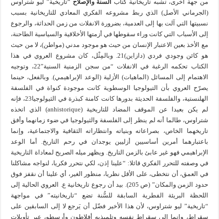
من جهة أخرى، تشبه تاريخانية كتاب
السنة والإصلاح
“تاريخية” ليو شتراوس
(الجرماني الأصل) الذي ربط مشروعه الفكري المعادي للتاريخانية بسبب
نسبيتها التي آلت بها إلى العدمية، بضرورة الانفلات من زمن الحداثة، والرجوع
إلى الأسباب التي كانت وراء سقوطها في أزمتها الأخلاقية والسياسية الطاحنة،
مع الأخذ بعين الاعتبار الإنسان من حيث هو موجود مدني (مواطن)، لا من حيث
هو كائن وجودي فردي (دازاين)21. وبالمِثْل، كان مشروع العروي في هذا
الكتاب تحكمه الرغبة في الانفلات “من سجن الزمنية السنية”22، وتوجيه
الاهتمام إلى المسائل (الماهيات) الأزلية (الوعد الإبراهيمي). وبالفعل، حينما
يصرّح العروي بأن التيولوجيا الوسطوية كانت موجودة كنواة في الفلسفة
الهلنستية، والفلسفة الحديثة بدورها كانت كامنة كبذرة في الثيولوجيا23، فإنه
لم يكن بعيدا عن الموقف المضاد للتاريخية (anhistorique) الذي اتخذه
شتراوس، طالما أنه لم ينظر إلى الفلسفة والثيولوجيا في ضوء زمانهما وأفق
تاريخهما الخاص، بصراعاته وبنياته وانتظاراته الثقافية والاجتماعية، وإنما
باعتبارهما أمرين أساسيين أزليين يوجدان في رحم التاريخ. أما الوعد
الإبراهيمي فهو غير عابئ بالزمن التاريخ. ويظهر ميله الصريح لمعاداة التاريخية
في وصفته للتحرر الفكري قائلا: “علينا إذن، لكي نتحرر فكريا، لنواجه مشاكلنا
في العمق، أن نتخطى، على الأقل نظريا، منظور الغير، أي علينا أن نقفز فوق
حدود الزمن والمكان” (ص 205). بيد أن رجوع تاريخانية ع. العروي الحالية إلى
اللحظة البريئة الفطرية السابقة للسُّنة تضع “تاريخانيته” في مواجهة
“تاريخية” ليو شتراوس، لأن هذا الأخير فضّل أن يَرجع لا إلى السابقين على
سقراط، وإنما إلى سقراط نفسه وتلميذيه أفلاطون وأرسطو، عبر تأويلات