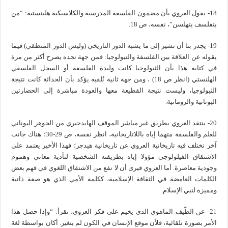
18- يقول العروي بأن مضمون الفلسفة المدرسية والكلاسيكية هلينستية: “من
يتفلسف يتهلسن”، نفسه، ص 18.
19- يجدر بنا أن نشير إلى ما يشبه الدور التاريخي (وليس الدور المنطقي) فيما
يقوله عن العلاقة بين الفلسفة والتيولوجيا: فمن جهة نجده يصرح أكثر من مرة
في كتابه هذا بأن الثيولوجيا كانت وليدة الفلسفة أو السجل الفلسفي
الهلنستي (انظر ص 18) ، ومن جهة ثانية نُلفيه يؤكد بأن الحداثة كانت نتيجة
الثيولوجيا، وليست نتيجة القطيعة معها والعودة مباشرة إلى الحضارتين
اليونانية والرومانية.
20- ينتقد العروي بطريق غير مباشر الموقف الهايدجيري من الجوهر اليوناني
للعلم والفلسفة متهما إياه باللاتاريخانية، انظر نفسه، ص 29-30؛ هناك جانب
آخر تختلف فيه تاريخانية العروي عن تاريخانية هيدجر؛ فهذا الأخير يعتمد على
الاشتقاق الفيلولوجي مؤولا إياه بطريقته الشخصية لتأدية معاني وهموم
وجودية معاصرة. أما العروي فيرى أن لا نفع من الاشتقاق اللغوي في فهم بعض
الكلمات الغامضة في الثقافة الإسلامية، ككلمة الأمي الذي هو صفة ذاتية
ومميزة لنبي الإسلام.
21- عن الطّيف الماهوي الذي يخيم على فكر العروي، نقرأ: “وإذا حصل هذا
الأمر بصورة تلقائية، فلأن موقع الإنسان في الكون لم يتغير. أكان بواسطة لغة