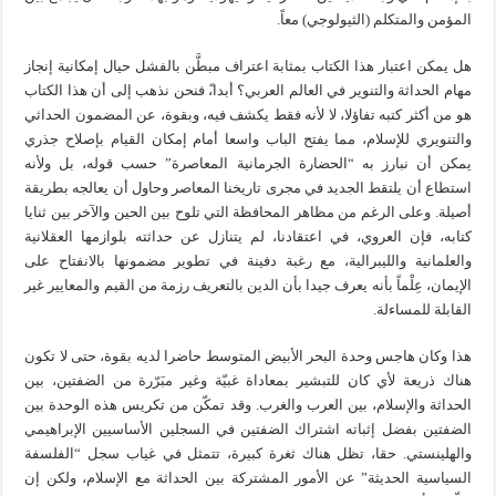
المؤمن والمتكلم (الثيولوجي) معاً.
هل يمكن اعتبار هذا الكتاب بمثابة اعتراف مبطَّن بالفشل حيال إمكانية إنجاز
مهام الحداثة والتنوير في العالم العربي؟ أبدا،ً فنحن نذهب إلى أن هذا الكتاب
هو من أكثر كتبه تفاؤلا، لا لأنه فقط يكشف فيه، وبقوة، عن المضمون الحداثي
والتنويري للإسلام، مما يفتح الباب واسعا أمام إمكان القيام بإصلاح جذري
يمكن أن نبارز به “الحضارة الجرمانية المعاصرة” حسب قوله، بل ولأنه
استطاع أن يلتقط الجديد في مجرى تاريخنا المعاصر وحاول أن يعالجه بطريقة
أصيلة. وعلى الرغم من مظاهر المحافظة التي تلوح بين الحين والآخر بين ثنايا
كتابه، فإن العروي، في اعتقادنا، لم يتنازل عن حداثته بلوازمها العقلانية
والعلمانية والليبرالية، مع رغبة دفينة في تطوير مضمونها بالانفتاح على
الإيمان، عِلْماً بأنه يعرف جيدا بأن الدين بالتعريف رزمة من القيم والمعايير غير
القابلة للمساءلة.
هذا وكان هاجس وحدة البحر الأبيض المتوسط حاضرا لديه بقوة، حتى لا تكون
هناك ذريعة لأي كان للتبشير بمعاداة غبيّة وغير مبَرّرة من الضفتين، بين
الحداثة والإسلام، بين العرب والغرب. وقد تمكّن من تكريس هذه الوحدة بين
الضفتين بفضل إثباته اشتراك الضفتين في السجلين الأساسيين الإبراهيمي
والهلينستي. حقا، تظل هناك ثغرة كبيرة، تتمثل في غياب سجل “الفلسفة
السياسية الحديثة” عن الأمور المشتركة بين الحداثة مع الإسلام، ولكن إن