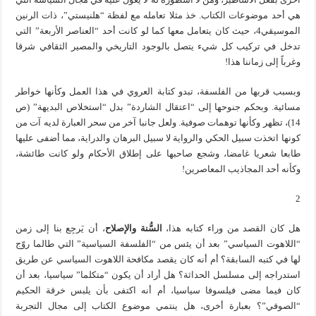
هي أحد موضوعات الكتاب. خذ مثلا تعامله مع لفظة “هلنيستي”، ذات الرنين
الموسيقي4، حيث كان يتعامل معها كما لو كانت أحد “العناصر الأربعة” التي
تدخل في تركيب كل شيء يتصل بالوجود التاريخي والمصير الثقافي شرقا
وغرباً إلى زماننا هذا!
وبسبب قربها من الفلسفة، تبدو كتابة العروي في هذا العمل وكأنها خواطر
مسائية. وبحكم جنوحها إلى “اعتقال الشاردة” بدل “استخلاص البديهة” (ص
14)، تظهر وكأنها توهمات صوفية. ولعل جانبا آخر من سحر العبارة لديه آت من
كونها اتخذت سبيل الحكي والرواية لا سبيل البرهان والدراية، مما أضفى عليها
طابعا شعريا غامضا، وشجع صاحبها على إطلاق الأحكام ولو كانت طائشة،
وكأنه أحد المجاذيب المعاصرين!
2
هل كان القصد من وراء كتابه هذا،
السُّنة والإصلاح
، أن يَرجِع بنا إلى زمن
“اللاهوت السياسي” بعد أن يئس من “الفلسفة السياسية” التي طالما روّج
لها في كتبه السابقة؟ أم أنه كان يقصد مكافحة اللاهوت السياسي عن طريق
استدراجه إلى مسلسل الحداثة؟ هل أراد أن يكون “متكلما” سياسيا، بعد أن
كان فيما مضى فيلسوفا سياسيا، أم أنه اكتفى بأن يلبس خرقة الحكيم
“الصوفي”؟ بعبارة أخرى، هل ينتمي موضوع الكتاب إلى مجال التجربة