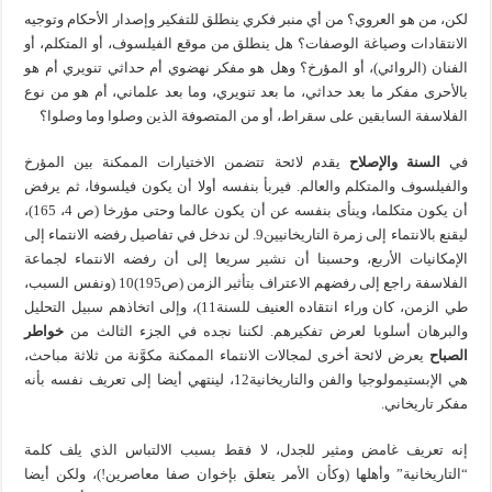
لكن، من هو العروي؟ من أي منبر فكري ينطلق للتفكير وإصدار الأحكام وتوجيه
الانتقادات وصياغة الوصفات؟ هل ينطلق من موقع الفيلسوف، أو المتكلم، أو
الفنان (الروائي)، أو المؤرخ؟ وهل هو مفكر نهضوي أم حداثي تنويري أم هو
بالأحرى مفكر ما بعد حداثي، ما بعد تنويري، وما بعد علماني، أم هو من نوع
الفلاسفة السابقين على سقراط، أو من المتصوفة الذين وصلوا وما وصلوا؟
في
السنة والإصلاح
يقدم لائحة تتضمن الاختيارات الممكنة بين المؤرخ
والفيلسوف والمتكلم والعالم. فيربأ بنفسه أولا أن يكون فيلسوفا، ثم يرفض
أن يكون متكلما، وينأى بنفسه عن أن يكون عالما وحتى مؤرخا (ص 4، 165)،
ليقنع بالانتماء إلى زمرة التاريخانيين9. لن ندخل في تفاصيل رفضه الانتماء إلى
الإمكانيات الأربع، وحسبنا أن نشير سريعا إلى أن رفضه الانتماء لجماعة
الفلاسفة راجع إلى رفضهم الاعتراف بتأثير الزمن (ص195)10 (ونفس السبب،
طي الزمن، كان وراء انتقاده العنيف للسنة11)، وإلى اتخاذهم سبيل التحليل
والبرهان أسلوبا لعرض تفكيرهم. لكننا نجده في الجزء الثالث من
خواطر
الصباح
يعرض لائحة أخرى لمجالات الانتماء الممكنة مكوَّنة من ثلاثة مباحث،
هي الإبستيمولوجيا والفن والتاريخانية12، لينتهي أيضا إلى تعريف نفسه بأنه
مفكر تاريخاني.
إنه تعريف غامض ومثير للجدل، لا فقط بسبب الالتباس الذي يلف كلمة
“التاريخانية” وأهلها (وكأن الأمر يتعلق بإخوان صفا معاصرين!)، ولكن أيضا