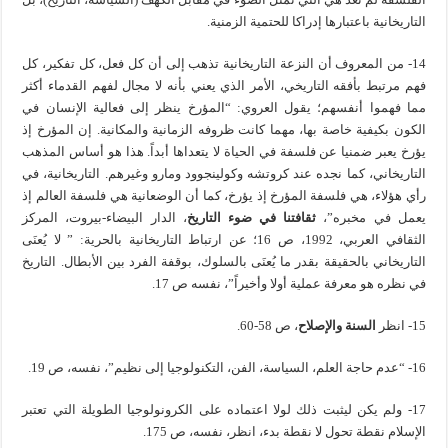
التاريخانية باعتبارها إدراكا للحتمية الزمنية.
14- من المعروف أن النزعة التاريخانية تذهب إلى أن كل فعل، كل تفكير، كل
فهم مرتبط بأفقه التاريخي، الأمر الذي يعني بأنه لا مجال لفهم القدماء أكثر
مما فهموا أنفسهم؛ يقول العروي: “المؤرخ ينظر إلى فعالية الإنسان في
الكون بكيفية خاصة بها، مهما كانت ظروفه الزمانية والمكانية. إن المؤرخ إذ
يؤرخ يعبر ضمنيا عن فلسفة في الحياة لا يتعداها أبداً. هذا هو أساس المذهب
التاريخاني، كما نجده عند كروتشه وكولينجوود ومارو وغيرهم. التاريخانية، في
رأي هؤلاء، هي فلسفة المؤرخ إذ يؤرخ، كما أن الوضعانية هي فلسفة العالم إذ
يعمل في مخبره”،
ثقافتنا في ضوء التاريخ
، الدار البيضاء-بيروت، المركز
الثقافي العربي، 1992، ص 16؛ عن ارتباط التاريخانية بالحرية: ” لا يُعنَى
التاريخاني بالحقيقة بقدر ما يُعنَى بالسلوك، بوقفة الفرد بين الأبطال. التاريخ
في نظره هو معرفة عملية أولا وأخيراً”، نفسه ص 17.
15- انظر
السنة والإصلاح
، ص 58-60.
16- “عدم حاجة العلم، السياسة، الفن، التكنولوجيا إلى نظيم”، نفسه، ص 19.
17- ولم يكن ليثبت ذلك لولا اعتماده على الكرونولوجيا الطويلة التي تعتبر
الإسلام نقطة تحول لا نقطة بدء، انظر، نفسه، ص 175.