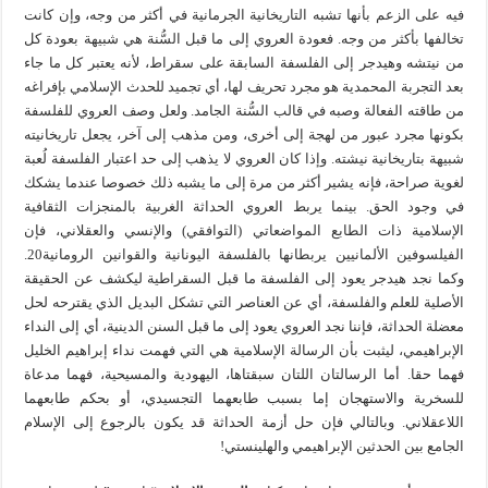
فيه على الزعم بأنها تشبه التاريخانية الجرمانية في أكثر من وجه، وإن كانت
تخالفها بأكثر من وجه. فعودة العروي إلى ما قبل السُّنة هي شبيهة بعودة كل
من نيتشه وهيدجر إلى الفلسفة السابقة على سقراط، لأنه يعتبر كل ما جاء
بعد التجربة المحمدية هو مجرد تحريف لها، أي تجميد للحدث الإسلامي بإفراغه
من طاقته الفعالة وصبه في قالب السُّنة الجامد. ولعل وصف العروي للفلسفة
بكونها مجرد عبور من لهجة إلى أخرى، ومن مذهب إلى آخر، يجعل تاريخانيته
شبيهة بتاريخانية نيشته. وإذا كان العروي لا يذهب إلى حد اعتبار الفلسفة لُعبة
لغوية صراحة، فإنه يشير أكثر من مرة إلى ما يشبه ذلك خصوصا عندما يشكك
في وجود الحق. بينما يربط العروي الحداثة الغربية بالمنجزات الثقافية
الإسلامية ذات الطابع المواضعاتي (التوافقي) والإنسي والعقلاني، فإن
الفيلسوفين الألمانيين يربطانها بالفلسفة اليونانية والقوانين الرومانية20.
وكما نجد هيدجر يعود إلى الفلسفة ما قبل السقراطية ليكشف عن الحقيقة
الأصلية للعلم والفلسفة، أي عن العناصر التي تشكل البديل الذي يقترحه لحل
معضلة الحداثة، فإننا نجد العروي يعود إلى ما قبل السنن الدينية، أي إلى النداء
الإبراهيمي، ليثبت بأن الرسالة الإسلامية هي التي فهمت نداء إبراهيم الخليل
فهما حقا. أما الرسالتان اللتان سبقتاها، اليهودية والمسيحية، فهما مدعاة
للسخرية والاستهجان إما بسبب طابعهما التجسيدي، أو بحكم طابعهما
اللاعقلاني. وبالتالي فإن حل أزمة الحداثة قد يكون بالرجوع إلى الإسلام
الجامع بين الحدثين الإبراهيمي والهلينستي!