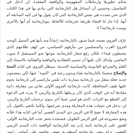
بحكم تطورها وارتباطات المفهومية والواقعية المعقدة. لن أدخل في
التفاصيل، وحسبي أن أتساءل هل التاريخانية التي ينادي بها في هذا الكتاب
الذي نحن بصدده هي نفس التاريخانية التي كان يقول بها في كتبه السابقة أم
أنها، إذا جاز لنا اقتفاء طريقة تخريجاته للألفاظ، نيوتاريخانية أم أنها بالأحرى
بوست تاريخانية؟ 4
عرّف العروي نفسه، فيما سبق، بالتاريخانية، إيماناً منه بأنها هي السبيل الوحيد
لخروج العرب والمسلمين من مأزقهم السياسي، من كهف ظلامهم الذي
يتخبطون فيه13. فكان رفع شعار التاريخانية موجها نحو المستقبل لا صوب
الماضي، ولذلك كان عليها أن تتسم بالعقلانية والواقعية والفعالية بالاستناد إلى
العلم والشرائع القانونية والسياسية الحديثة. سيظل العروي في كتابه
السنة
والإصلاح
متشبثا بالتاريخانية بعناد وبدون رغبة في “التوبة” عنها، لكن بمضمون
جديد جعله ينتقل من تاريخانية يسارية ذات نَفَس ماركسي إلى تاريخانية يحوم
عليها طيف المحافظة. كانت تاريخانية العروي الأولى تعاني من مفارقة ذاتية
مفادها أنه في الوقت الذي كان يربطها بالتاريخ والزمن، لا يتردد في الدعوة
إلى القطع مع التراث، الذي هو ليس شيئا آخر سوى ترجمان التاريخ والزمن.
لن ندخل في حيثيات هذه المفارقة ومدى شرعيتها، ولكننا نكتفي بالقول بأن
هذه المفارقة لا تصح إلا في الزمن ذي المدى القصير. أما في كتابه هذا، فلأنه
وضع مشروعه في أفق الزمن الطويل، فسنجده يحفر تحت التاريخانية الأولى،
للعثور على تاريخانية ثانية. إذن بعد التاريخانية الواقعية ذات المدى الزمني
القصير، نراه يبشر بتاريخانية أسطورية تنهض بخاصة على أساس راموز