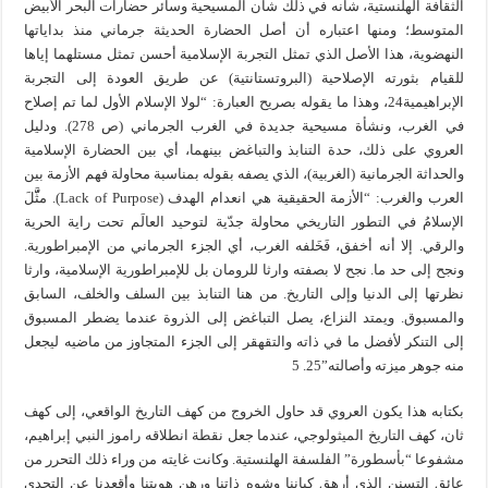
الثقافة الهلنستية، شأنه في ذلك شأن المسيحية وسائر حضارات البحر الأبيض
المتوسط؛ ومنها اعتباره أن أصل الحضارة الحديثة جرماني منذ بداياتها
النهضوية، هذا الأصل الذي تمثل التجربة الإسلامية أحسن تمثل مستلهما إياها
للقيام بثورته الإصلاحية (البروتستانتية) عن طريق العودة إلى التجربة
الإبراهيمية24، وهذا ما يقوله بصريح العبارة: “لولا الإسلام الأول لما تم إصلاح
في الغرب، ونشأة مسيحية جديدة في الغرب الجرماني (ص 278). ودليل
العروي على ذلك، حدة التنابذ والتباغض بينهما، أي بين الحضارة الإسلامية
والحداثة الجرمانية (الغربية)، الذي يصفه بقوله بمناسبة محاولة فهم الأزمة بين
العرب والغرب: “الأزمة الحقيقية هي انعدام الهدف (Lack of Purpose). مثَّّلَ
الإسلامُ في التطور التاريخي محاولة جدّية لتوحيد العالَم تحت راية الحرية
والرقي. إلا أنه أخفق، فَخَلفه الغرب، أي الجزء الجرماني من الإمبراطورية.
ونجح إلى حد ما. نجح لا بصفته وارثا للرومان بل للإمبراطورية الإسلامية، وارثا
نظرتها إلى الدنيا وإلى التاريخ. من هنا التنابذ بين السلف والخلف، السابق
والمسبوق. ويمتد النزاع، يصل التباغض إلى الذروة عندما يضطر المسبوق
إلى التنكر لأفضل ما في ذاته والتقهقر إلى الجزء المتجاوز من ماضيه ليجعل
منه جوهر ميزته وأصالته”25. 5
بكتابه هذا يكون العروي قد حاول الخروج من كهف التاريخ الواقعي، إلى كهف
ثان، كهف التاريخ الميثولوجي، عندما جعل نقطة انطلاقه راموز النبي إبراهيم،
مشفوعا “بأسطورة” الفلسفة الهلنستية. وكانت غايته من وراء ذلك التحرر من
عائق التسنن الذي أرهق كياننا وشوه ذاتنا ورهن هويتنا وأقعدنا عن التحدي