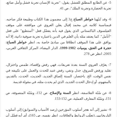
5- عن الطابع المطلق للفشل يقول: “تجربة الإنسان تجربة فشل وأمل ضائع،
تجربة الحضارة وتجربة الملك”، ص 41.
6- وقد تُنبّهنا
خواطر الصباح
ج3 إلى مضمون هذا الكتاب وطبيعة فكر صاحبه.
فبمناسبة كلامه عن محمد إقبال يعلن العروي عن موافقته على موقف
الفيلسوف الباكستاني الذي يقول فيه بأنه يفضّل فعل “أستطيع” على فعل
“أتأمل”. كما يعتقد مثله بأن العلم في الدين باعتباره تجربة صوفية ذاتية، إلا أنه
يوافق على هذا الموقف انطلاقا من مبادئ خاصة به، انظر
خواطر الصباح:
حجرة في العنق، يوميات 1982-1999
، الدار البيضاء، المركز الثقافي العربي،
2005، انظر ص 278.
7- يعرّف العروي السنة بعدة تعريفات، فهي رفض وإقصاء، طمس واختزال،
تقليد ورفض للمروق، جدل ونفي، رفض عنيد للحدث والعمل على تكييفه في
نفس الوقت، الخ. باختصار، السنة إلصاق الجديد، الحديث، الحدث، بالقديم،
بالمفهوم، أو إدخال الحدث الجديد، الذي لم يحدث مثله، في مقولة قديمة.
8- عن سُنّة الفلاسفة، انظر
السنة والإصلاح
، ص 152، وسُنّة المتصوفة، ص
151، وسُنّة المعارف العملية، ص 152-153.
9- نشير إلى أنه هجر أسلوب المؤرخين (رصد الأسباب والسوابق) إلى أسلوب
التاريخانيين (تعقّب الروابط والعلاقات، انظر نفسه، ص 165)، أي أنه فضّل أن