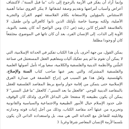
وإنما أراد أن يفكر في الأزمة بالرجوع إلى ذات “ما قبل السنة”، لاكتشاف
أعراض وأسباب أمراضها وتقديم وصفة لشفائها. لا ينكر العروي تماما أهمية
الاستئناس بالمؤولين والاستعانة بكلام الفلاسفة لفهم القرآن والتجربة
الأصلية، ولكنه يوصينا خاصة بأولئك الذين تابوا كالغزالي وابن طفيل، لا
بالفلاسفة الشراح كابن رشد (ص 12). ومن الواضح أنه كان يقصد بالتوبة،
الأوبة إلى الذات، إلى الإنسان الفرد، بعد أن كان تائها في الموضوع، مجتَمَعاً
كان أو وجودا مطلقا.
يمكن القول، من جهة أخرى، بأن هذا الكتاب تفكير في الحداثة الإسلامية، التي
لا يمكن أن تقوم ما لم يتم تفكيك آليات ومفاهيم العقل المستعمَل في صناعة
السُّنن والأنظمة الدينية والفلسفية والكلامية، سعيا وراء تأمل أصولها العلمية
والفلسفية المشتركة، والتي يعبر عنها صاحب كتاب
السنة والإصلاح
،
بالهلنستية. ولعل هذا هو السبب في إدراج الفلسفة في صدارة الفرق
الإسلامية حتى يتمكن من إقامة حوار واسع يربط المقاصد الفلسفية للعقل
بالمقاصد الدينية للوحي. “فالعقل ما بعد السني”، كالعقل “ما قبل السني” لا
يمكن أن يكون بطبيعته إلا منفتحا على البدائل الأخرى. ولذلك كان الوقوف
على حدود الإسلام حيال الأمور الطبيعية والاجتماعية والسياسية والقانونية
وتحريره من عبئها أحد مقاصد الكتاب، وذلك من أجل إثبات قوته وجدارته
وقابليته للتفاعل مع الحداثة التي هي منه، بل واستعداده الذاتي لأن يكون
بلسما لأزمة الإنسان المعاصر شرقا وغربا. 3