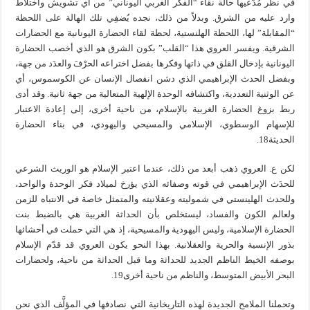
في نظر مُدّعيها حالة نقاء “الفكر الغربي اليوناني” من أي تشويش واختلاط
وارد عليه من الشرق. وبدلاً من ذلك، نجده يُضفِي تلك الهالة على اللحظة
“المقابلة” لها، اللحظة الهلنستية، لحظة لقاء الحضارة اليونانية مع الحضارات
الشرقية. ويفسر العروي هذا “القلب” بكون الشرق هو الذي أخصب الحضارة
اليونانية بإدخال القلق في ذاتها وفكرها بفضل اختراعه الحرْفَ والعدَد من جهة،
وبفضل الحدث الإبراهيمي الذي دشن انفصال الإنسان عن الكوسموس، أي
عن الوثنية التعددية، واكتشافه الوحدة الإلهية المتعالية من جهة ثانية. وقد أدى
ربط بزوغ الحضارة الغربية بالإسلام، من ناحية أخرى، إلى إعادة الاعتبار
للإسهام الوسطوي، الإسلامي والمسيحي واليهودي، في بناء الحضارة
الحديثة18.
لكن ع. العروي ذهب أبعد من ذلك، عندما اعتبر الإسلام هو الوريث الشرعي
للحدَث الإبراهيمي في قوته وصفائه الذي يؤرخ لميلاد فكر الوحدة والواحد،
وللحدث الهلينستي في شموليته وعقلانيته والمتمثل خاصة في الانتباه للزمن
ولعالم الكون والفساد، ليستخلص بأن الحداثة الغربية هي بالضبط بنت
الحضارة الإسلامية، وليس اليهودية والمسيحية، إذ هي التي حملت في أحشائها
بذور الإنسية والحرية والعقلانية. بهذا النحو يكون العروي قد قدّم الإسلام
بوصفه الخيط الناظم الجديد للحداثة وما قبل الحداثة من ناحية، ولحضارات
البحر الأبيض المتوسط، والناظم من ناحية أخرى19.
وتحملنا الملامح الجديدة لهذه التاريخانية التي نصادفها في المؤلَّف الذي نحن