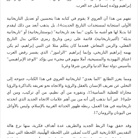
إبراهيم وولده إسماعيل جد العرب.
نفهم من هذا أن العروي لا يقوم في كتابه هذا بتحسين أو تعديل التاريخانية
الأولى استجابة لمستجدات التاريخ الحديث14، بل يذهب أبعد من ذلك ليقدم
لنا بديلا لها هو أشبه ما يكون “بما بعد تاريخانية” (بوستتاريخانية) أو “تاريخانية
بديلة” (ألتيرتاريخانية)، قائمة على زمن وتاريخ رمزي حكائي بدل التاريخ
الفعلي، والزمن المعاش. فعندما كان يتكلم مثلا عن النبي إبراهيم، لم يكن
يهمه إبراهيم التاريخي، وإنما إبراهيم “الراموز”، الذي يفسر رفض العرب
اعتناق اليهودية والمسيحية، أملا منهم في مجيء نبي يؤكد “الوعد الإبراهيمي”
بتأسيس دولة تملأ الدنيا والزمن شرقا وغربا.
ومما يعزز الطابع “الما بعدي” لتاريخانية العروي في هذا الكتاب، جنوحه إلى
التخلي عن تعريف الإنسان بالعقل والرؤية والاتجاه نحو تعريفه بالذاكرة والرؤيا
مجاراة للعقلية السامية15، ونفوره من أي نظيم، من أي تركيب، ومن أي
حلم16. غير أننا نذهب إلى أنه من بين أهم علامات الاتجاه الجديد الذي اتخذته
تاريخانيته في هذا العمل، ربطه ظهور الحداثة الغربية بالإسلام، وليس بالأوائل
من اليونان والرومان17.
وقد حقق بهذا الربط الجديد والطريف عدة أهداف فكرية، منها نزع هالة
التقديس اللاتاريخية التي كانت تُضفَى على اللحظة الهلّينية، اللحظة التي تمثل