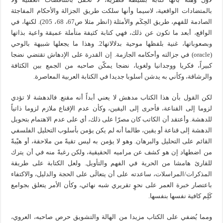
بالمتضادات الواقعية، لاسيما وأنها سلكت طريق الجزالة والأحكام المفاجئة
الصادمة للفهم، طريق الحِكَم والأمثلة (انظر مثلا ص67، 68، 205). لكنها، في
الواقع، أبعد ما تكون عن ذلك، فهي كتابة كثيفة متأملة عميقة واعية بذاتها
وبصعوباتها، غنية بلفظها موحية بدلالاتها2. وهذا ما يجعلها شبيهة بالوحي
(oracle) في جزالته وأحكامه الجازمة. إن القدرة على الإدهاش تقتضي نضجا
كبيراً، فكريا ووجدانيا ولغويا، نضجا يمكّن صاحبه من الجمع بين الكثافة
والرشاقة، وكأني به يدشن أسلوبا جديدا في الكتابة العربية المعاصرة.
لكن القول بأن هذا الكتاب مدهش لا يعني أبداً أنه مقنع. فالدهشة لا تؤدي
لزوما إلى القناعة، فأحرى إلى اليقين، وكأن عدم الإقناع ملازم لزوما ذاتياً
للدهشة. وأعتقد أن الكاتب كان مصرّا على ذلك، أي على عدم الاهتمام بتحويل
الدهشة إلى قناعة أو يقين، طالما أنه لم يكن يؤمن بأسلوب التحليل الفلسفي
القائم على التحليل والبرهان. وهو لا يؤمن به ليس تقيةً من ملاحقة، أو هيْبةً
من اضطهاد إن هو كشف عن مراميه الحقيقية، ولكن رغبةً منه في أن يترك
للقارئ هامشا من الحرية في الفهم والتأويل. ولعل الكتابة على طريقة
المذكرات/المراسلات، ساعدته على أن يتعالَى على الحجة والدليل، والاكتفاء
باعتصار خبرة العمر على نحوٍ تقريري شبه نهائي، وكأن الأمر يتعلق بجوامع
كَلِم كافية نفسها بنفسها.
ومما يُضفي على الكتاب مزيدا من الهالة والتشويق حرص صاحبه، العروي،