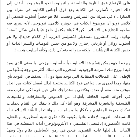
على الارتفاع فوق التاريخ والفلسفة والثيولوجيا نحو الميثولوجيا. أضف إلى
ذلك اختياره لأسلوب في الكتابة يقع فوق أجناس الكتابة، في منزلة بين
المنازل، لا في منزلة بين المنزلتين وحسب: فلا هو حصراً أسلوب فلسفي أو
كلامي (ولو أن موضوع الكتاب في جوهره كلامي، ثيولوجي، لأنه ينبري فيه
صاحبه للدفاع عن الإسلام، لكن لا كبناء مكتمل جاهز قبْليا على شكل “سنة”
نهائية، وإنما كمشروع مستقبلي لمُسلِمي الغرب، أي ككلام جديد!)، ولا هو
أسلوب روائي أو تاريخي إخباري ولا هو من جنس اليوميات والسير الذاتية أو
جنس الكتابة التَرسُّلية… ولكنه يبدو أنه يؤم كل ذلك، وكأنه أسلوب هجين3.
وبهذه الجهة يمكن وَسْم هذا الأسلوب بأنه أسلوب برزخي، بالمعنى الذي يفيد
فيه البرزخ تلك المرتبة الوجودية المتحررة التي تملك أكثر من وجه يُمكّنها من
الإطلال على المجالات المتقابلة التي توجد بينها دون أن تسقط في التوحد بأي
منها، وهذا لعمري من دواعي قوة الكتاب. ونتيجة لذلك تُعفيك كتابته من اتخاذ
موقف منه، معه أو ضده، وتكتفي باستدراجك على حين غرة لكي تطرب معه
في أجوائه الغنية الحافلة بأطياف من الغموض والمفارقات والتلميحات
الفلسفية والشعرية المشرقة. وهو أثناء كل ذلك لا ينفك عن القيام بعمليات
تفكيك جذرية للمفاهيم والأفكار والمسلمات، سواء تجاه السُّنة الإسلامية أو
المسبقات الغربية، لإعادة بنائها بكيفية تكاد تكون شبه أسطورية. وبالفعل،
كانت الأسطورة (بالمعنى الفلسفي لا الأنثروبولوجي) أداته المفضَّلة في هذا
الكتاب، بل لعلها غايته القصوى. فنحن في زمن الأساطير، تقام دولٌ وتنهَدّ
أخرى بفعل الأساطير، ومن لا أسطورة له لا يُعوَّل عليه في مجال السياسة التي