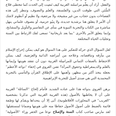
والفعل. أراد أن يعلّم مراسلته الغربية كيف تَنصِت إلى الحدث كما تتخطى قلاع
السُّنَن التي طوقت الدين، والفلسفة، والعلم والتصوف، وتنظر إلى هذه
الفضاءات بدون حجاب، من غير مشيخة، ولا مرجعية، ولا نظيم أو أنظوم. لاشك
أن الأمر لا يتعلق هنا برشدية جديدة، ولا بِنيُو حزمية، أو بتصوف علماني ينهل
مباشرة من الكتاب والتجربة النبوية في منأى عن التفاسير والتآويل والمشايخ،
وإنما يتعلق الأمر بالأحرى “بما بعد تاريخانية” تسعى لفك الارتباط بين السنة
وتجليات الحياة المختلفة.
لعل السؤال الذي حركه للتفكير على هذا المنوال هو كيف يمكن إخراج الإسلام
من مآزقه وتناقضاته، وعلاجه من أمراضه الذاتية والعرَضية، كيف يمكن
الاحتفاظ بالصفات الثماني للمراسِلة الغربية دون أن تفقد هويتها وإيمانها
بالعلم والديمقراطية وحقوق المرأة؟ تفنن العروي في إخفاء “دوائه الأعظم”
بجعله يتخذ أكثر من مظهر، وأهمها على الإطلاق القرآن والتأسي بالتجربة
المحمدية التي هي صدى أصيل للتجربة الإبراهيمية.
برهن العروي بدوائه هذا على عناده الشديد. فأمام إلحاح “السائلة” الغريبة
على أن لا يخاطبها بالأصول (هذه الغريبة الغربية التي تذكرنا بشخصية
“الغريب” في المحاورات الأفلاطونية)، أبَى إلا أن يتحداها ويقدّم لها وَصْفة
قائمة بالضبط على أصول الأصول حفاظا منه على هويتها وضمانا لمستقبلها.
لقد مارس صاحب كتاب
السنة والإصلاح
نوعا من الحفر وراء “الأصولية”