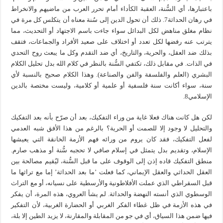
باعتبارها، أي السُّنة، العقبة الكأداء أمام تحرر العرب من ماضيهم والانخراط
في رهان الحداثة7. ذلك أن تحول الدين إلى سُنة معناه أن يتكلس كل مرة في
نظام مغلق مناهض لكل البدائل سواء جاءت باسم الاجتهاد أو التحديث، مما
يترتب عنه رفضها لكل تعدد أو اختلاف على صعيد الأفراد والجماعات، فتقف
بذلك ضد العقل، والحرية، والتاريخ، أي ضد التقدم وكل ما يبعث روح التحدي
في الذات. في مقابل ذلك، تكتفي السُّنة بالنظر في كلام الله بدل تحليل الكلام
البشري (العلم والفلسفة والفن والصناعة). وهذا الكلام صحيح بالنسبة لأي
سنة، سواء أكانت سنة فلسفية أو علمية أو كلامية، وليست مختصة بالدين
الإسلامي8.
لكن هل كانت هناك فعلا غاية من وراء التفكيك، بعد أن صرّح بأنه بعد التفكيك
والتحليل لا وجود إلا للصمت أو الحرية؟ بالرغم من هذا الأفق شبه العدمي
لفعل التفكيك، فقد كان يروم من ورائه فهم الأزمة الخانقة التي يعيشها
الإسلام، وتقديم بدل يتمثل في إسلام صافي لا تحجبه سُّنة أو مذهب صارم.
منطق التفكيك قاده إذن إلى الوقوف على ما قبل السُّنة، ليُقيم مصالحة بين
العقل الحداثي والعقل الإيماني، كما فعلت ’ما بعد الحداثة’ إما مع تراثها ما
قبل السقراطي الذي عملت الأفلاطونية والأرسطية على نسيانه، أو مع التراث
الوسطوي الذي أنسته النهضة والحداثة. لم يشأ العروي، هذه المرة، أن يفكر
في هذه الأزمة في ظل غطاء الفكر الغربي أو الحضارة الغربية، لأن التفكير
فيها ضمن هذا السياق، أي في جو من المقابلة والمقارنة، لا يزيد الطين إلا بلة،