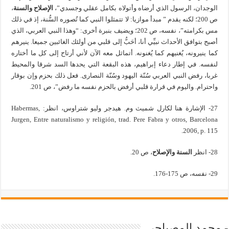
الوجدان، الرسول الذي أرضاه وأتولاه بكامل عقلي وجسدي”،
الإصلاح والسنة
،
ص 200؛ لكنه يقدم ” مبدأ موازيا: لا تتمثلوا النبي كما تُصوره السُّنة، إذ في ذلك
مس بكرامته”، نفسه، ص 202؛ ويضيف بنبرة أخرى: “وهذا النبي العربي، الذي
أصبح بتوافق الأحداث نبيِّي أنا، أحَبُّ إلى قلبي من أولئك الغائبين جميعا. ينيرهم
كما ينيرونه، يُغنيهم كما يُغنونه. أتماثل معه الآن لأني أرتاح إلى كل ما أختاره
لنفسه. في إطار دعاء إبراهيم، هذه البقعة التي يحدها السد شرقا والمحيط
غربا، رفض النبي العربي سُنّة اليهود وسُنّة النصارى. فعل ذلك بحزم وإن بوقار
واحترام. واليوم في قرارة قلبي أرفض بالحزم نفسه ما رفض”، ص 201.
27- الإشارة هنا لكارل شميث وم. هيدجر وليو شتراوس، انظر: Habermas,
Jurgen, Entre naturalismo y religión, trad. Pere Fabra y otros, Barcelona
2006, p. 115.
28- انظر
السنة والإصلاح
، ص 20.
29- نفسه، ص 175-176.
- محمد المصباحي