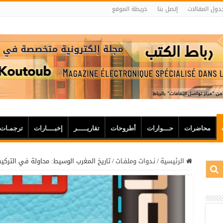
دول المقالات
إتصل بنا
خريطة الموقع
محاضرات
حـــوارات
أطروحات
تقاريـــــر
إخبــــارات
ترجمـات
الرئيسية
/
نـدوات وملفـات
/
تاريخ المغرب الوسيط: محاولة في التركي