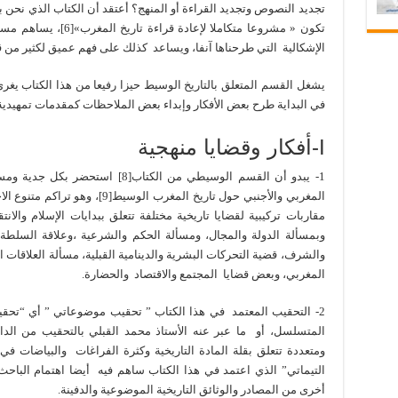
تجديد النصوص وتجديد القراءة أو المنهج؟ أعتقد أن الكتاب الذي نحن 
تكون « مشروعا متكاملا ل
الإشكالية التي طرحناها آنفا، ويساعد كذلك على فهم عميق لكثير من قضا
يشغل القسم المتعلق بالتاريخ الوسيط حيزا رفيعا من هذا الكتاب يغري
في البداية طرح بعض الأفكار وإبداء بعض الملاحظات كمقدمات تمهيدية 
I-أفكار وقضايا منهجية
1- يبدو أن القسم الوسيطي من الكتاب[
المغربي والأجنبي حول تاريخ المغرب
مقاربات تركيبية لقضايا تاريخية مختلفة تتعلق ببدايات الإسلام والان
وبمسألة الدولة والمجال، ومسألة الحكم والشرعية ،وعلاقة السل
والشرف، قضية التحركات البشرية والدينامية القبلية، مسألة العلاقات 
المغربي، وبعض قضايا المجتمع والاقتصاد والحضارة.
2- التحقيب المعتمد في هذا الكتاب ” تحقيب موضوعاتي ” أي “تحقيب 
المتسلسل، أو ما عبر عنه الأستاذ محمد القبلي بالتحقيب من الد
التيماتي” الذي اعتمد في هذا الكتاب ساهم فيه أيضا اهتمام الباح
أخرى من المصادر والوثائق التاريخية الموضوعية والدفينة.