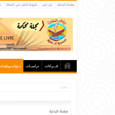
صفحة البداية
من نحن
شروط النشر في المجلة
ج
قـــراءات
دراســات
نـدوات وملفـات
صفحة البداية