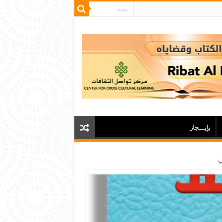
بإيـــجاز
ب