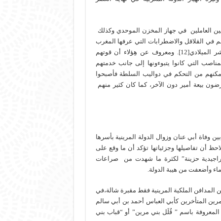
يحيين العاملين في جهاز المخزن الموحدي وكذلك
سم في القلاقل والاضطرابات التي عرفها المغرب
الوسيط خاصة في فترات الانتقال والأزمات كأزمة القرن الرابع عشر الميلادي[12]. ومعروف عن هِؤلاء أن قوتهم
ناصب التي كانوا يتبوءونها إلى جانب خدمتهم
مكنهم من التحكم في دواليب السلطة فأصبحوا
ن بيعة أمير دون الآخر، كما كان كثير منهم
جموع الفترة الفاصلة بين وفاة أبي عنان وزوال الدولة المرينية بأسرها
احظ أن تفاصيلها وجزئياتها تؤكد أن ما وقع على
تراجيدية حزينة” لكثرة ما شهدت من صراعات
ماء وأضعفت من هيبة الدولة.
2) ورد بأن ما هو معروف من المدافن الملكية المرينية فقط مقبرة شالة،في
مرين المتأخرين كأبي العباس أحمد بن أبي سالم
لمعروفة باسم ” قُلَل بني مرين” أو “قباب بني