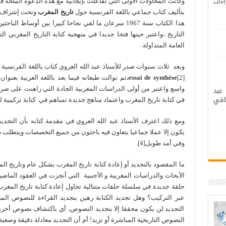
اءات
وكانت المحاولات الأولى التي تفاعلت بإيجابية مع هذه الدعوة الملحة قي
بتأليف كتاب جماعي باللغة الفرنسية حول
تاريخ المغرب
هذا الكتاب سنة 1967 سرعان ما لقي نجاحا كبيرا بين أوسا
التاريخ ،واعتبر حينها فتحا جديدا في منهجية كتابة التاريخ المغربي ا
العامة المتداولة.
وبعد ثلاث سنوات صدر للأستاذ عبد الله العروي كتاب باللغة الفرنسي
[2]
essai de synthèse
،
ثم توالت طبعاته فيما بعد باللغة العربية بعنوان
عبد
واسع واعتبر من أولى الدراسات المغربية الجادة التي راهنت على ضرو
افي
في كتابة تاريخ المغرب واعتماد مناهج جديدة تساهم في كتابة تركيبية لهذ
ومع ذلك اعترف الأستاذ عبد الله العروي في مقدمة كتابه بأن التجديد
يكون إلا عملا جماعيا يتعاون فيه باحثون من جميع التخصصات ويتطلب ظر
وفي أمد طويل[4].
ما المقصود بالتجديد أو إعادة كتابة تاريخ المغرب بشكل عام وتاريخ
حلقة جديدة في سلسلة حلقات متتالية تحاول إعادة كتابة تاريخ المغرب
عبر التركيب؟ وهل تجديد الكتابة رهين بتجديد القراءة للنصوص المت
التجديد لن يكون محققا إلا بتجديد النصوص، أي باكتشاف نصوص أخرى
النصوص التاريخية المباشرة أو تزيد! أم أن التجديد معادلة دقيقة وصعبة 