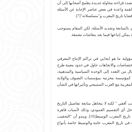
بصدد قراءته محاولة جديدة يطمح أصحابها إلى أن
إعادة قراءة تاريخ المغرب»[6]، يساهم مساهمة واعدة في بعض عناصر الإجابة عن الأسئلة
يا تاريخ المغرب و”مسلسلاته”[7].
 بالمتابعة وتجديد الأسئلة، لكن المقام يستوجب
يمكن إتباعها فيما بعد بنقاشات معمقة.
8] استحضر بكل جدية ومسؤولية ما هو ايجابي في تراكم الإنتاج المعرفي
 الوسيط[9]، وهو تراكم متنوع الاختصاصات والاتجاهات حاول في حدود معينة طرح
تقال من التعدد إلى الوحدة السياسية والمذهبية،
طة كمؤسسة مخزنية بمؤسسات التصوف والولاية
المغربية مع الغرب المسيحي وتأثيراتها في الشأن
أفقي ” لكنه لا يتجاهل متابعة تفاصيل التاريخ
اخل أي التقسيم العمودي، وذلك لأسباب قاهرة
ومتعددة تتعلق بقلة المادة التاريخية وكثرة الفراغات والبياضات في تاريخ المغرب الوسيط[10]. ويبدو أن “التحقيب
ث في تاريخ المغرب عامة والوسيط خاصة بأنواع