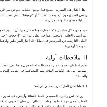
– هل اختيار هذه المقاربة يسمح فعلا بوضع التشابه الموجود بين تار
ونفس السياق دون أن يحدث “تغييبا” أو “تهميشا” لبعض قضايا الت
بالبدايات وتكوين الدولة المركزية؟
– يبدو من خلال تفاصيل هذه المقاربة وما تحصل منها أن التاريخ المو
المرابطين الحلقة الأضعف، وهذا في نظرنا نوع من “الإجحاف ” في
المادة التاريخية عن الموحدين في مقابل قلة أخبار المرابطين والإهم
الموحدية أو غيرها.
II- ملاحظات أولية
نقدم فيما يلي مجموعة من الملاحظات الأولية حول ما جاء في الفصلي
السادس من هذا الكتاب، الهدف منها المساهمة في تقريب المحاور 
والطلبة :
1- قضايا تحتاج للمزيد من البحث والدراسة:
– دور الأندلس والغرب المسيحي خاصة قشتالة وأراغون في تطورات
العقاب أو في مرحلة ما بعد وفاة السلطان أبي عنان المريني، إذ كا
الأحداث خاصة السياسية والعسكرية والتي ساهمت في تسريع وتير