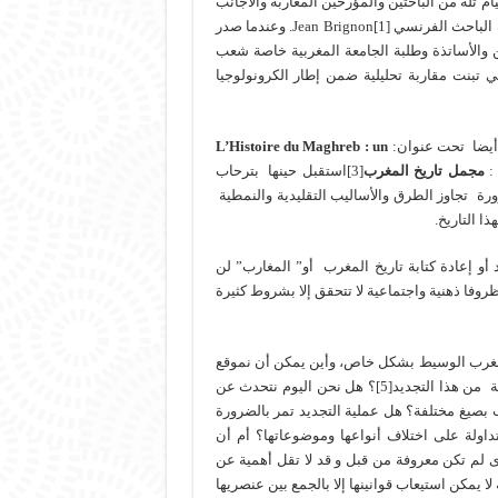
ام ثلة من الباحثين والمؤرخين المغاربة والأجانب
وتحت إشراف الباحث الفرنسي Jean Brignon[1]. وعندما صدر
ط الباحثين والأساتذة وطلبة الجامعة المغربية خاصة شعب
لتي تبنت مقاربة تحليلية ضمن إطار الكرونولوجيا
ة أيضا تحت عنوان:
L’Histoire du Maghreb : un
 :
مجمل تاريخ المغرب
[3]استقبل حينها بترحاب
رة تجاوز الطرق والأساليب التقليدية والنمطية
ا التاريخ.
 أو إعادة كتابة تاريخ المغرب أو” المغارب” لن
وفا ذهنية واجتماعية لا تتحقق إلا بشروط كثيرة
 المغرب الوسيط بشكل خاص، وأين يمكن أن نموقع
الأبحاث والدراسات المغربية و الأجنبية التي أنجزت في العقود الماضية من هذا التجديد[5]؟ هل نحن اليوم نتحدث عن
 بصيغ مختلفة؟ هل عملية التجديد تمر بالضرورة
داولة على اختلاف أنواعها وموضوعاتها؟ أم أن
 لم تكن معروفة من قبل و قد لا تقل أهمية عن
لا يمكن استيعاب قوانينها إلا بالجمع بين عنصريها