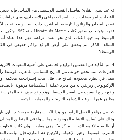
3- عند يتتبع القارئ تفاصيل القسم الوسيطي من الكتاب، فإنه يحس
القضايا والموضوعات ذات البعد الاجتماعي والاقتصادي، وهي فراغات كث
نقص المصادر والوثائق التاريخية المباشرة ذات الصلة وأيضا نقص الأب
قديما وتجدد مع صدور كتاب Histoire du Maro
c
سنة 1967 و
الوسيط بما فيها الكتاب الذي نحن بصدد قراءته. فهل هدا معناه أ
السالف الذكر، لم يتحقق على أرض الواقع تراكم حقيقي في الكتاب
الوسيط؟.
4- تم التأكيد في الفصلين الرابع والخامس على أهمية التنقيبات الأث
الفراغات التي تخص جوانب من التاريخ السياسي للمغرب الوسيط وأيضا
تبقى في نظرنا محدودة النتائج في ظل غياب إستراتيجية محكمة و
الأركيولوجي وترتقي به من مجرد عملية استكشافية مرهونة بالصدف
واقع تاريخ المغرب في العصر الوسيط ، وهو واقع عرف فيه المغرب ف
مظاهر عمرانه و قلة الشواهد التاريخية والمعمارية المتبقية.
5- تبنى مؤلفو الفصل الرابع من هذا الكتاب مقاربة تيمية عند تناول ت
وذلك على أساس التشابه الموجود بينهما سواء في المنطلق المجال
أو بالنسبة لإقامة الدولة المركزية”، وهي مقاربة وإن كانت تتجاوب
المغرب الوسيط ، وتثير الإعجاب والارتياح عند القارئ، فإن الباحث المت
هذا التناول وما تم التوصل إليه من نتائج. وبناء عليه يحق لنا أن نمهد ل