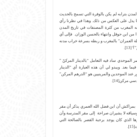
مدن بترابه لم يكن بالوفرة التي تسمح بالحديث
ا يدل على العكس من ذلك. وهذا في نظرنا رأي
فه المغرب من كثرة المصنفات في تاريخ المدن
 من ابن حوقل وانتهاء بالحسن الوزان. فإلى أي
ة العمران” بالمغرب و ربطه بسرعة خراب مدنه
13].
الموحدي ساد فيه التعامل “بالدينار المركنّ ”
ا بعد. ويبدو لي أن هذه العبارة أي “الدينار
عند الموحدين والمرينيين هو “الدرهم المركن”
ي مركن[14].
بمراكش أن ابن فضل الله العمري يذكر أن مقر
سياقه لا يشيران صراحة إلى مقر المدرسة وأن
 الذي كان يوجد برحبة القصر بالصالحة التي
].