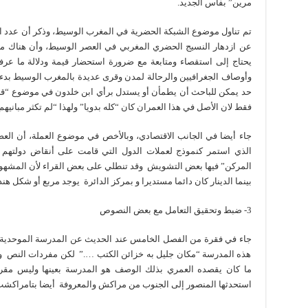
مرين” بفاس الجديد.
تم تناول موضوع الشبكة الحضرية في المغرب الوسيط، وذكر أن عدد ال
عن ازدهار النسيج الحضري المغربي في العصر الوسيط، وأن هناك م
يحتاج إلى استقصاء ومتابعة مع ضرورة استحضار قيمة ودلالة ما عر
وأوصاف الجغرافيين والرحالة لمدن وقرى عديدة بالمغرب الوسيط بدءا
حد يمكن للباحث أن يطمأن أو يستدل برأي ابن خلدون في موضوع “قل
فقط لان الأصل في هذا العمران كان “كله بدويا” ولهذا “لم تكثر مبانيهم”؟ [
جاء أيضا في الجانب الاقتصادي، وبالأخص في موضوع العملة، أن العصر 
الذي استمر كنموذج لعملات الدول التي قامت على أنقاض دولتهم فيم
المركن” فيها بعض التشويش وقد تنطلي على بعض القراء لأن المشهور 
بينما الدينار كان دائما مستديرا و بمركز الدائرة يوجد مربع أو شكل هندس
3- ضبط وتحقيق التعامل مع بعض النصوص
جاء في فقرة من الفصل الخامس عند الحديث عن المدرسة الموحدية 
هذه المدرسة “مكان جليل به خزائن الكتب ….” لكن مفردات النص و
ما كان يقصده العمري بذلك الوصف هو المدرسة بعينها وليس مقرها
استحدثها المنصور إلى الجنوب من مراكش والمعروفة أيضا بتامراكشت[15