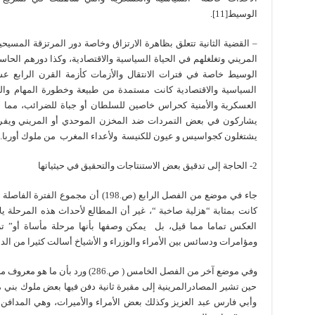
الوسيط[11].
– القضية الثانية تتعلق بظاهرة الارتزاق وخاصة دور المرتزقة المس
المريني وتغلغلهم في الحياة السياسية والاقتصادية، وكذا دورهم الحا
السياسية والاقتصادية كانت مستمدة من طبيعة وخطورة المهام والم
العسكرية والأمنية كحراس خاصين للسلطان أو جباة للضرائب، مما 
يشاركون في بعض التمردات ضد المخزن الموحدي أو المريني ويفرضو
يشتغلون كجواسيس و عيون للكنيسة ولأعداء المغرب من ملوك أوربا.
2- الحاجة إلى تدقيق بعض الاستنتاجات والتحقيق في حيثياتها
جاء في موضع من الفصل الرابع (ص.198) أن م
كانت بمثابة “هزلية صاخبة “، غير أن المطالع لأحداث هذه المرحلة يل
العكس تماما مما قيل، بل يمكن وصفها بأنها مرحلة مأساة أو” 
ومؤامرات ودسائس بين الأمراء والوزراء و الأشياخ أسالت كثيرا من الد
وفي موضع آخر من الفصل الخامس ( ص.86
حين تشير المصادرالمرينية إلى مقبرة ثانية دفن فيها بعض ملوك بني 
وأبي فارس عبد العزيز وكذلك بعض الأمراء والأميرات، وهي المدافن ا