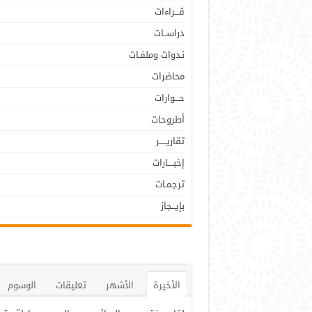
قـــراءات
دراســات
نـدوات وملفـات
محاضرات
حـــوارات
أطروحات
تقاريـــــر
إخبــــارات
ترجمـات
بإيـــجاز
الأخيرة
الأشهر
تعليقات
الوسوم