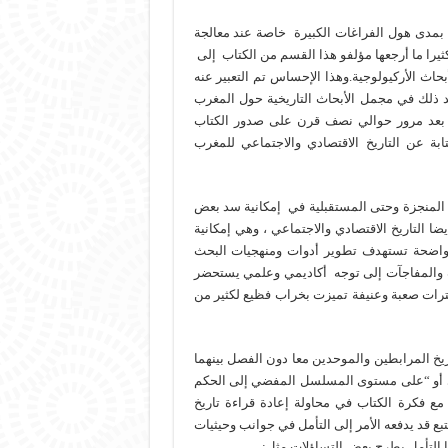
 بمدى هول الفراغات الكبيرة خاصة عند معالجة
يرا ما أرجعها مؤلفو هذا القسم من الكتاب إلى
حاث الأركيولوجية.وهذا الإحساس تم التعبير عنه
تكرر بعد ذلك في مجمل الأبحاث التاريخية حول المغرب
نه بعد مرور حوالي نصف قرن على صدور الكتاب
ة عن التاريخ الاقتصادي والاجتماعي للمغرب
رية المنجزة وحتى المستقبلية في إمكانية سد بعض
 التاريخ الاقتصادي والاجتماعي ، وهي إمكانية
واضحة تستهدف تطوير أدوات ومنهجيات البحث
 والمفاجآت إلى توجه أكاديمي وعلمي يستحضر
ترات صعبة وعنيفة تميزت بخراب فظيع لكثير من
اريخ المرابطين والموحدين معا دون الفصل بينهما
ي أو “على مستوى المسلسل المفضي إلى الحكم
 مع فكرة الكتاب في محاولة إعادة قراءة تاريخ
تبع قد يدفعه الأمر إلى التأمل في جوانب وحيثيات
هذا التأمل بطرح بعض التساؤلات مثل: