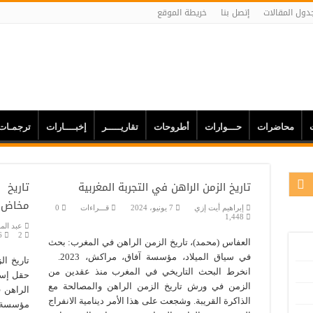
دول المقالات
إتصل بنا
خريطة الموقع
محاضرات
حـــوارات
أطروحات
تقاريـــــر
إخبــــارات
ترجمـات
تاريخ الزمن الراهن في التجربة المغربية
تاريخ 
مخاض م
إبراهيم أيت إزي
7 يونيو، 2024
قـــراءات
0
1,448
عبد المج
6
2
العفاس (محمد)، تاريخ الزمن الراهن في المغرب: بحث
في سياق الميلاد، مؤسسة آفاق، مراكش، 2023.
تاريخ ال
انخرط البحث التاريخي في المغرب منذ عقدين من
حقل إسط
الزمن في ورش تاريخ الزمن الراهن والمصالحة مع
الراهن 
الذاكرة القريبة. وشجعت على هذا الأمر دينامية الانفراج