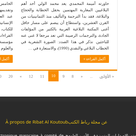
حاورته أميمة المحمدي يعد محمد الولي أحد أهم
الخامس 
البلاغيين المغاربة المهتمين بحقل الخطابة والحجاج
وتقديمه
والبلاغة، فقد بدأ الترجمة والتأليف منذ الثمانينيات من
عبد الع
القرن العشرين، واستطاع أن يبصم على مسار حافل
الإنسان
أغنى المكتبة البلاغية العربية بالكثير من المؤلفات
الجادة، والترجمات الرصينة التي تعد مرجعا لا غنى عنه
القراءا
للباحثين. نذكر في هذا الصدد: الصورة الشعرية في
مؤسسة ال
الخطاب البلاغي والنقدي (1990)، والاستعارة في …
والعلوم ا
أكمل القراءة »
أكمل ا
10
« الأولى
...
«
8
9
11
12
»
20
0
عن مجلة رباط الكتب
À propos de Ribat Al Koutoub
هتم بالإصدارات المتميزة في الأدب، العلوم
« Ribat Al Koutoub »
ctronique marocaine à comité de