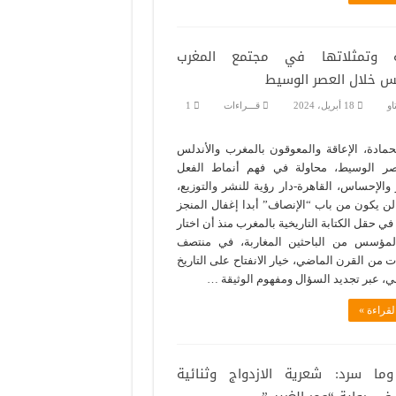
قة وتمثلاتها في مجتمع المغرب
لس خلال العصر الوسيط
او
18 أبريل، 2024
قـــراءات
1
حمادة، الإعاقة والمعوقون بالمغرب والأندلس
ر الوسيط، محاولة في فهم أنماط الفعل
 والإحساس، القاهرة-دار رؤية للنشر والتوزيع،
2. لن يكون من باب “الإنصاف” أبدا إغفال المنجز
ي حقل الكتابة التاريخية بالمغرب منذ أن اختار
لمؤسس من الباحثين المغاربة، في منتصف
ت من القرن الماضي، خيار الانفتاح على التاريخ
ي، عبر تجديد السؤال ومفهوم الوثيقة …
لقراءة »
ما سرد: شعرية الازدواج وثنائية