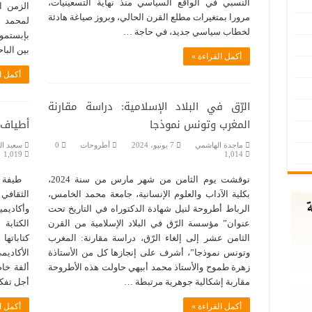
النسبي في الواقع السياسي منذ نهاية التسعينيات،
الزمن ا
مرورا بمتغيرات مطلع القرن الحالي، وبروز صياغة هادئة
لمحمد ا
لخطاب سياسي جديد، في حاجة …
بإبستمول
بين البا
أكمل القراءة »
أكمل ا
الرّق في البلاد الإسلامية: دراسة مقارنة
المغرب وتونس نموذجا
أطياف 
ماجدة الهاشمي
7 يونيو، 2024
أطروحات
0
سعيد ال
1,019
1,014
نوقشت يوم الثامن من شهر مارس من سنة 2024،
طيفة لب
بكلية الآداب والعلوم الإنسانية، جامعة محمد الخامس،
الرباط أطروحة لنيل شهادة الدكتوراه في التاريخ تحت
وأكاديم
عنوان” مؤسسة الرّق في البلاد الإسلامية من القرن
الكتابة
الثامن عشر إلى إلغاء الرّق، دراسة مقارنة: المغرب
كتاباته
وتونس نموذجا”، أشرف على إنجازها كل من الأستاذة
الأكاديم
زهرة طموح والأستاذ محمد أبيهي حاولت هذه الأطروحة
ألفة خا
مقاربة إشكالية جوهرية مرتبطة …
أجل تفكي
أكمل القراءة »
أكمل ا