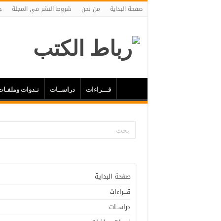
صفحة البداية
من نحن
شروط النشر في المجلة
ج
قـــراءات
دراســات
نـدوات وملفـات
صفحة البداية
قـــراءات
دراســات