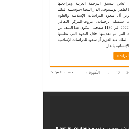
عشر، تنسيق الترجمة العربية ومراجعتها
ا لطفي بوشنتوف، الدار البيضاء-مؤسسة الملك
زيز آل سعود للدراسات الإسلامية والعلوم
ية، سلسلة ترجمات، بيروت-المركز الثقافي
للكتاب، 2022، في 1130 صفحة. يتكون هذا الملف من
ت التي تم تقديمها خلال الندوة التي نظمتها
ملك عبد العزيز آل سعود للدراسات الإسلامية
لإنسانية بالدار …
لقراءة »
3
40
...
الأخيرة »
صفحة 10 من 77
est une revue éle