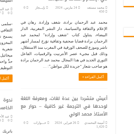
القيمة 
محمد مستعد
24 مارس، 2024
بإيـــجاز
0
عبد الس
450
7
0
محمد عبد الرحمان برادة، شغف وإرادة. رهان في
-سلمى مخ
الإعلام والثقافة والسياسة، دار النشر المغربية، الدار
البيضاء، يتناول كتاب “شغف وإرادة” لمحمد عبد
يسمح تر
الرحمان برادة قضايا صحفية وثقافية تؤرخ لمسار أشهر
المخزون
ناشر وموزع للصحف الورقية في المغرب منذ الاستقلال،
شعرية ا
وذلك قبل مجيء عصر الأنترنيت والرقميات، الفاعل
ميخائيل 
الثوري الجديد في هذا المجال. محمد عبد الرحمان برادة
هو صاحب شعار “جريدة لكل مواطن”: …
التوظيف
أكمل القراءة »
أكمل ا
أعيش متشردا بين عدة لغات، ومعرفة اللغة
ندوة ح
لوحدها في الترجمة غير كافية – حوار مع
الخامس
الأستاذ محمد الولي
عبد الأ
3
0
أميمة المحمدي
26 فبراير، 2024
حـــوارات
0
1,420
باتريك 