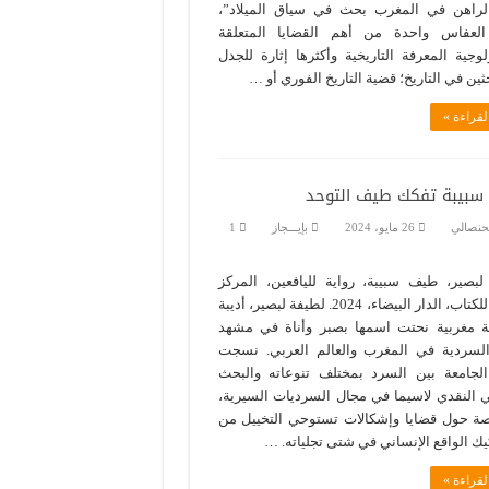
لراهن في المغرب بحث في سياق الميلاد”،
لعفاس واحدة من أهم القضايا المتعلقة
وجية المعرفة التاريخية وأكثرها إثارة للجدل
حثين في التاريخ؛ قضية التاريخ الفوري أو …
لقراءة »
سبيبة تفكك طيف التوحد
حنصالي
26 مايو، 2024
بإيـــجاز
1
صير، طيف سبيبة، رواية لليافعين، المركز
الثقافي للكتاب، الدار البيضاء، 2024. لطيفة لبصير، أديبة
ية مغربية نحتت اسمها بصبر وأناة في مشهد
 السردية في المغرب والعالم العربي. نسجت
ا الجامعة بين السرد بمختلف تنوعاته والبحث
ي النقدي لاسيما في مجال السرديات السيرية،
صة حول قضايا وإشكالات تستوحي التخييل من
ك الواقع الإنساني في شتى تجلياته. …
لقراءة »