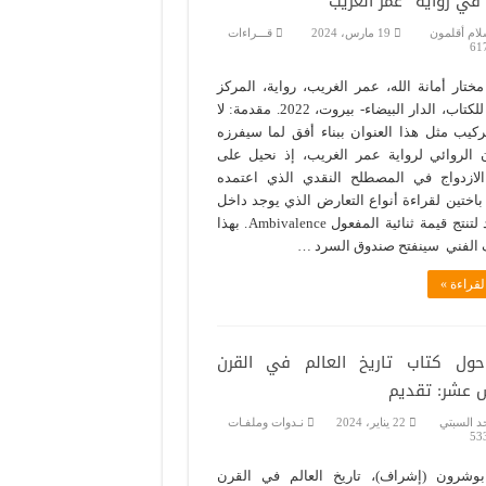
في رواية “عمر الغريب”
لام أقلمون
19 مارس، 2024
قـــراءات
61
تار أمانة الله، عمر الغريب، رواية، المركز
الثقافي للكتاب، الدار البيضاء- بيروت، 2022. مقدمة: لا
كيب مثل هذا العنوان ببناء أفق لما سيفرزه
 الروائي لرواية عمر الغريب، إذ نحيل على
لازدواج في المصطلح النقدي الذي اعتمده
باختين لقراءة أنواع التعارض الذي يوجد داخل
حدٍّ واحد لتنتج قيمة ثنائية المفعول Ambivalence. بهذا
 الفني سينفتح صندوق السرد …
لقراءة »
ول كتاب تاريخ العالم في القرن
 عشر: تقديم
حد السبتي
22 يناير، 2024
نـدوات وملفـات
53
بوشرون (إشراف)، تاريخ العالم في القرن