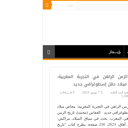
بإيـــجاز
الزمن الراهن في التجربة المغربية:
يلاد حقل إسطوغرافي جديد
يد أيت القايد
7 يونيو، 2024
قـــراءات
1,10
زمن الراهن في التجربة المغربية: مخاض ميلاد
وغرافي جديد العفاس (محمد)، تاريخ الزمن
في المغرب: بحث في سياق الميلاد، مراكش-
مؤسسة آفاق، 2023، 256 صفحة. يطرح كتاب “تاريخ