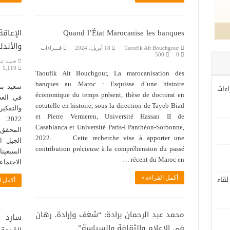
Quand l’État Marocanise les banques
الإعا
والأند
Taoufik Ait Bouchgour
18 أبريل، 2024
قـــراءات
500
0
حميد تيت
1,119
Taoufik Ait Bouchgour, La marocanisation des
banques au Maroc : Esquisse d’une histoire
اءات
سعيد بن
économique du temps présent, thèse de doctorat en
في العص
cotutelle en histoire, sous la direction de Tayeb Biad
والتفكير
et Pierre Vermeren, Université Hassan II de
022
Casablanca et Université Paris-I Panthéon-Sorbonne,
المحقق ف
2022. Cette recherche vise à apporter une
الجيل ا
contribution précieuse à la compréhension du passé
السبعينا
récent du Maroc en …
الاجتماع
لقاء
أكمل القراءة »
أكمل ا
محمد عبد الرحمان برادة: “شغف وإرادة. رهان
سارد و
في الإعلام والثقافة والسياسة”