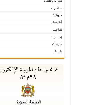
نـدوات وملفـات
محاضرات
حـــوارات
أطروحات
تقاريـــــر
إخبــــارات
ترجمـات
بإيـــجاز