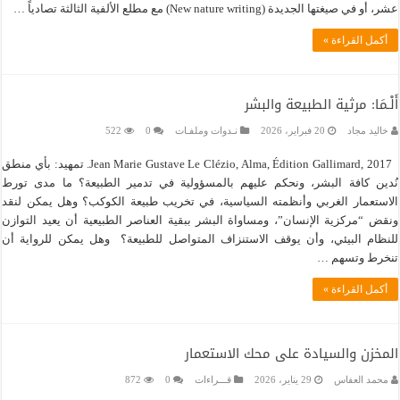
عشر، أو في صيغتها الجديدة (New nature writing) مع مطلع الألفية الثالثة تصادياً …
أكمل القراءة »
أَلْـمَا: مرثية الطبيعة والبشر
خاليد مجاد
20 فبراير، 2026
نـدوات وملفـات
0
522
Jean Marie Gustave Le Clézio, Alma, Édition Gallimard, 2017. تمهيد: بأي منطق
نُدين كافة البشر، ونحكم عليهم بالمسؤولية في تدمير الطبيعة؟ ما مدى تورط
الاستعمار الغربي وأنظمته السياسية، في تخريب طبيعة الكوكب؟ وهل يمكن لنقد
ونقض “مركزية الإنسان”، ومساواة البشر ببقية العناصر الطبيعية أن يعيد التوازن
للنظام البيئي، وأن يوقف الاستنزاف المتواصل للطبيعة؟ وهل يمكن للرواية أن
تنخرط وتسهم …
أكمل القراءة »
المخزن والسيادة على محك الاستعمار
محمد العفاس
29 يناير، 2026
قـــراءات
0
872