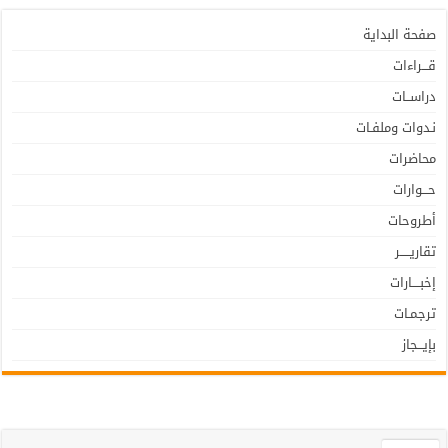
صفحة البداية
قـــراءات
دراســات
نـدوات وملفـات
محاضرات
حـــوارات
أطروحات
تقاريـــــر
إخبــــارات
ترجمـات
بإيـــجاز