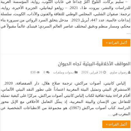
– سليم بركات، الثلوجُ أكثرُ خِداعاً في غاباتِ التَّنُّوب، رواية، المؤسسة العربية
للدراسات والنشر، بيروت، ط1، 2021. – زولفو ليفانيلي، الجزيرة الأخيرة، رواية،
ترجمة: صفوان الشلبي، المجلس الوطني للثقافة والفنون والآداب، الكويت، سلسلة
إبداعات عالمية، عدد 447، أبريل 2023. مدخل يتخلق السرد الروائي من سيرورة بناء
محكم، ومسار منظم ودقيق لمختلف عناصر العالم السردي؛ فيتبدّى عالماً مقبولاً في
…
أكمل القراءة »
المواقف الأخلاقية-البيئية تجاه الحيوان
رضوان ضاوي
20 فبراير، 2026
نـدوات وملفـات
0
838
إلياس كانيتي، أصوات مراكش، ترجمة صلاح هلال، دار الصفصافة، 2020.
الاستشراق البيئي وتمثيل البيئة المغربية اعتماداً على تطور النقد البيئي الألماني،
أقدّم قراءة بيئية-ثقافية لكتاب إلياس كانيتي أصوات مراكش، مركزًا على كيفية تمثيله
للتفاعل بين الإنسان والبيئة المغربية، إذ يمثّل التعامل الأخلاقي مع الإبل محور
الدراسة. كتاب أصوات مراكش (1967)، هو مجموعة من الانطباعات الشخصية عن
المغرب في …
أكمل القراءة »