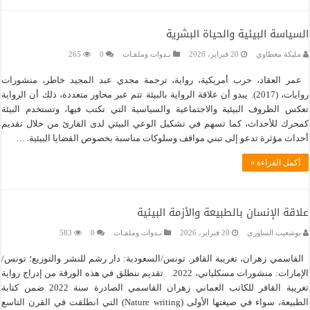
السياسة البيئية والحياة البشرية
مليكة معطاوي
20 فبراير، 2026
نـدوات وملفـات
0
265
عمر العقاد، حرب أمريكية، رواية، ترجمة مجدي عبد المجيد خاطر، منشورات
روايات، (2017). يبدو أن علاقة الرواية بالبيئة تتم عبر محاور متعددة، ذلك أن الرواية
تعكس الظروف البيئية والاجتماعية والسياسية التي تكتب فيها، وتستخدم البيئة
كمحرك للأحداث، كما تسهم في تشكيل الوعي البيئي لدى القارئ من خلال تقديم
أحداث مؤثرة تدعو إلى تبني مواقف وسلوكات مناسبة بخصوص القضايا البيئية. …
أكمل القراءة »
علاقة الإنسان بالطبيعة والأزمة البيئية
بوشعيب الساوري
20 فبراير، 2026
نـدوات وملفـات
0
583
القاسمي زهران، تغريبة القافر. تونس/السعودية: دار رشم للنشر والتوزيع؛ تونس/
الإمارات: منشورات مسكلياني، 2022. تقديم ننطلق في هذه الورقة من إدراج رواية
تغريبة القافر للكاتب العماني زهران القاسمي الصادرة سنة 2022 ضمن كتابة
الطبيعة، سواء في صيغتها الأولى (Nature writing) التي انطلقت في القرن التاسع