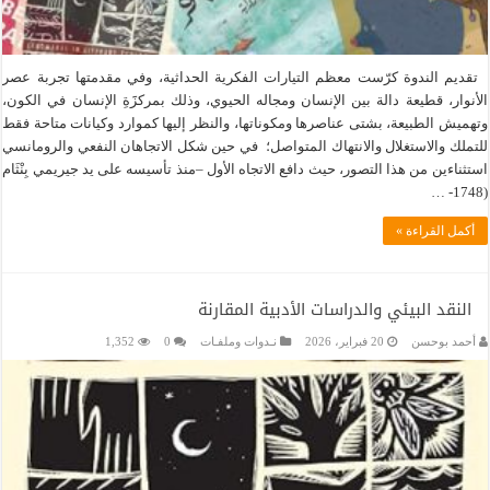
تقديم الندوة كرّست معظم التيارات الفكرية الحداثية، وفي مقدمتها تجربة عصر
الأنوار، قطيعة دالة بين الإنسان ومجاله الحيوي، وذلك بمركزََةِ الإنسان في الكون،
وتهميش الطبيعة، بشتى عناصرها ومكوناتها، والنظر إليها كموارد وكيانات متاحة فقط
للتملك والاستغلال والانتهاك المتواصل؛ في حين شكل الاتجاهان النفعي والرومانسي
استثناءين من هذا التصور، حيث دافع الاتجاه الأول –منذ تأسيسه على يد جيريمي بِنْثَام
(1748- …
أكمل القراءة »
النقد البيئي والدراسات الأدبية المقارنة
أحمد بوحسن
20 فبراير، 2026
نـدوات وملفـات
0
1,352