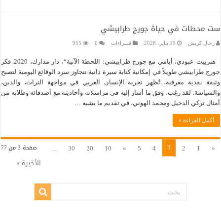
ست محطات في حياة جورج طرابيشي
رحال كريش
19 يناير، 2026
قـــراءات
0
955
هنرييت عبودي، أيامي مع جورج طرابيشي: اللحظة الآتية“، دار مدارك، 2020. فكر
جورج طرابيشي طويلاً في إمكانية كتابة سيرة ذاتية تتجاوز سرد الوقائع اليومية لتصبح
وثيقة نقدية معرفية، تُظهر تجربة الإنسان العربي في مواجهة التراث، والدين،
والسياسة. لقد رغِب، وفق ما أشار إليه في مراسلاته وأحاديثه مع أصدقائه وطلابه من
أمثال تركي الدخيل ومحمد الهوني، في تقديم ما يشبه …
أكمل القراءة »
3
...
30
20
10
»
5
4
2
1
«
صفحة 3 من 77
الأخيرة »