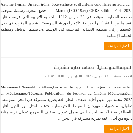
Antoine Perrier, Un seul trône. Souveraineté et divisions coloniales au nord du
Maroc (1860-1956), CNRS Edition, Paris, 2025. خضع المغرب رسميا، بموجب
معاهدة الحماية الموقعة في 30 مارس 1912، للحماية الأجنبية التي فرضت عليه
تقسيما ترابيا غيّر كثيرا خريطة “الإمبراطورية الشريفة”. انقسم المغرب في ظل
الاستعمار إلى: منطقة الحماية الفرنسية في الوسط وعاصمتها الرباط، ومنطقة
الحماية الإسبانية …
أكمل القراءة »
السينماالمتوسطية: ضفاف نظرة مشتركة
محمد مستعد
29 يناير، 2026
بإيـــجاز
0
760
Mohammed Noureddine Affaya,Les rives du regard. Une lingua franca visuelle
en Méditerranée,Tétouan, Publication du Festival du Cinéma Méditerranéen,
2025. محمد نور الدين أفاية، ضفاف النظر. لغة بصرية مشتركة في البحر المتوسط،
تطوان، منشورات مهرجان السينما المتوسطية، 2025. اختار نور الدين أفاية
اللغةالفرنسية لكتابه الجديد الذي يحمل عنوان: ضفاف النظرمع عنوان فرعيبمثابة
دعوة من أجل: “لغة بصرية مشتركة في البحر …
أكمل القراءة »